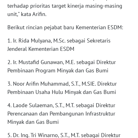
terhadap prioritas target kinerja masing-masing
WN
unit," kata Arifin.
SERAMBI
Berikut rincian pejabat baru Kementerian ESDM:
WN
JAMBI
1. Ir. Rida Mulyana, M.Sc. sebagai Sekretaris
Jenderal Kementerian ESDM
WN
SULTRA
2. Ir. Mustafid Gunawan, M.E. sebagai Direktur
Pembinaan Program Minyak dan Gas Bumi
WN
NTB
3. Noor Arifin Muhammad, S.T., M.SIE. Direktur
Pembinaan Usaha Hulu Minyak dan Gas Bumi
WN
4. Laode Sulaeman, S.T., M.T. sebagai Direktur
SULTENG
Perencanaan dan Pembangunan Infrastruktur
WN
Minyak dan Gas Bumi
SULBAR
5. Dr. Ing. Tri Winarno, S.T., M.T. sebagai Direktur