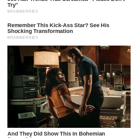
SUMEDANG
WN
CIANJUR
WN
KEPULAUAN
SERIBU
WN
TANGERANG
WN
BINJAI
WN
CIREBON