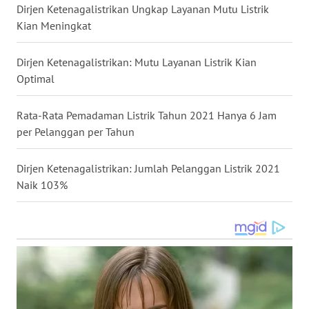
Dirjen Ketenagalistrikan Ungkap Layanan Mutu Listrik
WN
Kian Meningkat
TAPANULI
SELATAN
Dirjen Ketenagalistrikan: Mutu Layanan Listrik Kian
Optimal
WN
TANJUNG
LESUNG
Rata-Rata Pemadaman Listrik Tahun 2021 Hanya 6 Jam
per Pelanggan per Tahun
WN
KARO
Dirjen Ketenagalistrikan: Jumlah Pelanggan Listrik 2021
Naik 103%
WN
SIMALUNGUN
WN
LABUHANBATU
WN