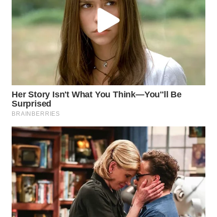
TAPANULI
TENGAH
WN DELI
SERDANG
WN
TEBING
TINGGI
WN
PAKPAK
WN
KARAWANG
WN
BEKASI