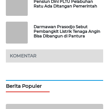
KARING
Pensiun Dini PLTU Pelabuhan
NEWS
Ratu Ada Ditangan Pemerintah
JURNAL
MARITIM
Darmawan Prasodjo Sebut
Pembangkit Listrik Tenaga Angin
Bisa Dibangun di Pantura
HUMBANG
NEWS
GARONGGANG
KOMENTAR
NEWS
FISUELRI
ID
Berita Populer
ENERGI
NEWS
CILEUNGSI