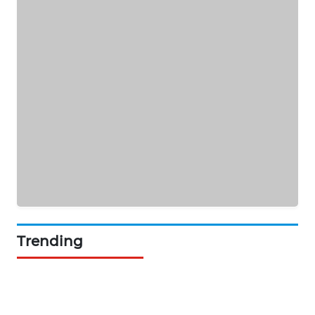
NEWS
BERKAT
NEWS
BERAMPU
NEWS
ANUGERAH
NEWS
AKHLAK
ID
Trending
PERAPKI
NEWS
SONYA