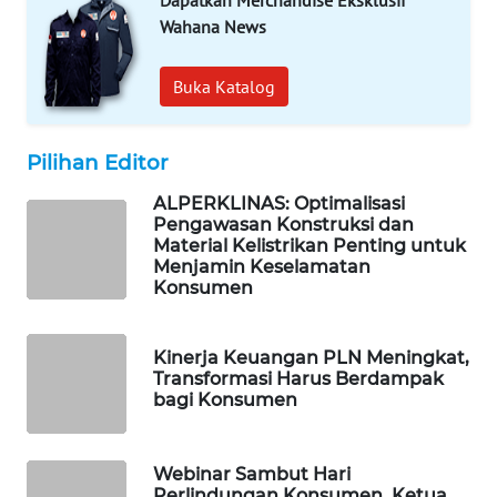
PORTAL
Wahana News
KONSUMEN
Buka Katalog
FORWAMKI
ALPERKLINAS
Pilihan Editor
ALPERKLINAS: Optimalisasi
FORJASIDA
Pengawasan Konstruksi dan
Material Kelistrikan Penting untuk
Menjamin Keselamatan
TAMBANG
Konsumen
NEWS
SITUNGIR
Kinerja Keuangan PLN Meningkat,
NEWS
Transformasi Harus Berdampak
bagi Konsumen
SIDIKALANG
NEWS
Webinar Sambut Hari
Perlindungan Konsumen, Ketua