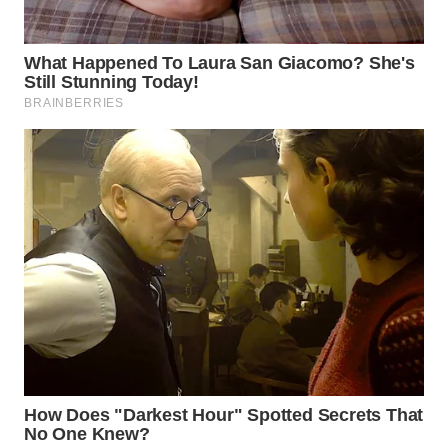
WAHANA
DESA
WISATA
LAPAK
WAHANA
Wahana
Network
KONSUMEN
LISTRIK
MASYARAKAT
KELISTRIKAN
WALINKI
ID