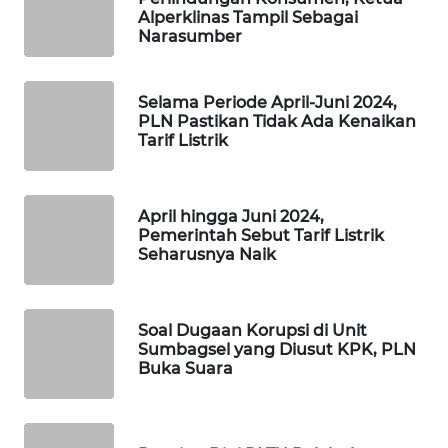
Alperklinas Tampil Sebagai
SIBARAGAS
Narasumber
NEWS
METRO
Selama Periode April-Juni 2024,
SIANTAR
PLN Pastikan Tidak Ada Kenaikan
NEWS
Tarif Listrik
METRO
MEDAN
April hingga Juni 2024,
NEWS
Pemerintah Sebut Tarif Listrik
Seharusnya Naik
METRO
JAKARTA
NEWS
Soal Dugaan Korupsi di Unit
Sumbagsel yang Diusut KPK, PLN
Buka Suara
KRT
NEWS