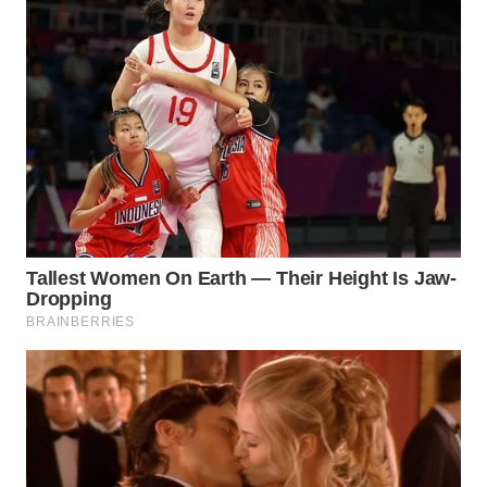
WAHANA
LISTRIK
WAHANA
TRAVEL
WAHANA
TV
WAHANANEWS
ID
WAHANANEWS
CO ID
WAHANANEWS
NET