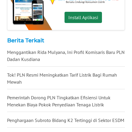
WN
MALUKU
Install Aplikasi
WN
MALUT
Berita Terkait
WN
DAIRI
Menggantikan Rida Mulyana, Ini Profil Komisaris Baru PLN
Dadan Kusdiana
WN
DANAU
Tok! PLN Resmi Meningkatkan Tarif Listrik Bagi Rumah
TOBA
Mewah
WN
Pemerintah Dorong PLN Tingkatkan Efisiensi Untuk
NIAS
Menekan Biaya Pokok Penyediaan Tenaga Listrik
WN
Penghargaan Subroto Bidang K2 Tertinggi di Sektor ESDM
LANGKAT