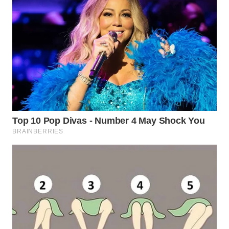
WN
PRIANGAN
TIMUR
WN
SEMARANG
WN
SOLO
WN
BOROBUDUR
WN
MADURA
WN
SURABAYA