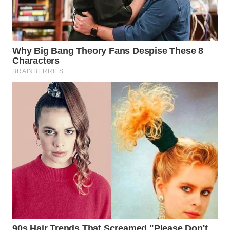
WN
BOGOR
WN
DEPOK
WN
TAPANULI
UTARA
WN
SAMOSIR
WN
PADANG
LAWAS
WN