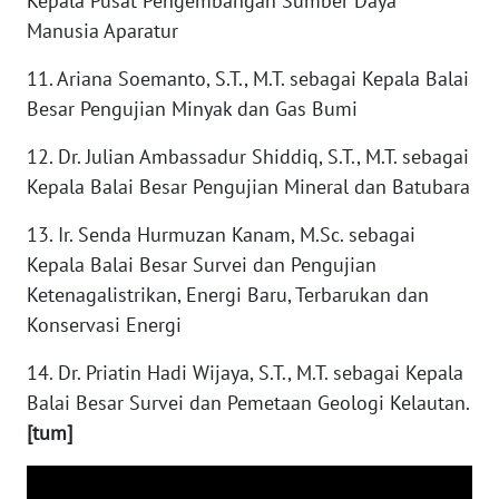
Kepala Pusat Pengembangan Sumber Daya
WN
Manusia Aparatur
NUSANTARA
11. Ariana Soemanto, S.T., M.T. sebagai Kepala Balai
WN
Besar Pengujian Minyak dan Gas Bumi
JOGJA
12. Dr. Julian Ambassadur Shiddiq, S.T., M.T. sebagai
WN
Kepala Balai Besar Pengujian Mineral dan Batubara
JATIM
13. Ir. Senda Hurmuzan Kanam, M.Sc. sebagai
Kepala Balai Besar Survei dan Pengujian
WN
BALI
Ketenagalistrikan, Energi Baru, Terbarukan dan
Konservasi Energi
WN
KALBAR
14. Dr. Priatin Hadi Wijaya, S.T., M.T. sebagai Kepala
Balai Besar Survei dan Pemetaan Geologi Kelautan.
WN
[tum]
KALTENG