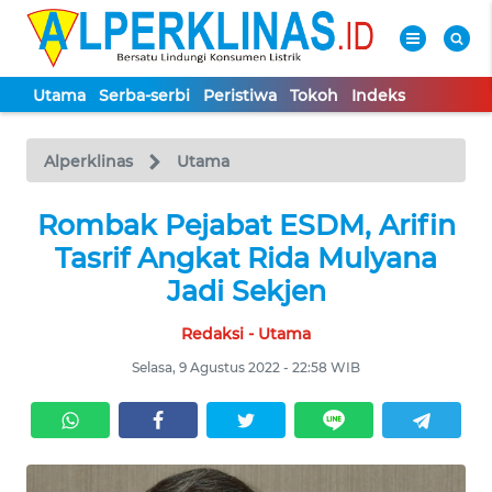
Utama
Serba-serbi
Peristiwa
Tokoh
Indeks
WAHANA
Tutup
TV
Alperklinas
Utama
UTAMA
Rombak Pejabat ESDM, Arifin
Tasrif Angkat Rida Mulyana
SERBA-
Jadi Sekjen
SERBI
Redaksi - Utama
PERISTIWA
Selasa, 9 Agustus 2022 - 22:58 WIB
TOKOH
Informasi