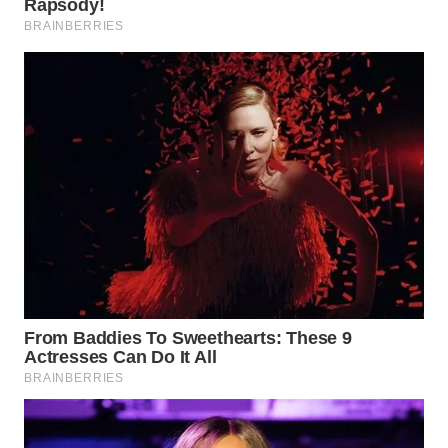
WN
INDRAMAYU
WN
KUNINGAN
WN
MAJALENGKA
WN
SUBANG
WN
SUKABUMI
WN
PURWAKARTA