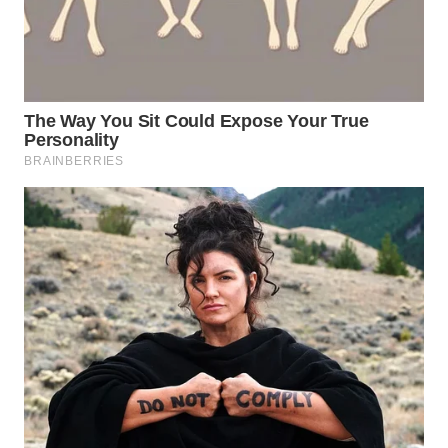
WN
NATUNA
WN
BINTAN
WN
MANDALIKA
WN
LIKUPANG
WN
LABUANBAJO
WN
BORNEO