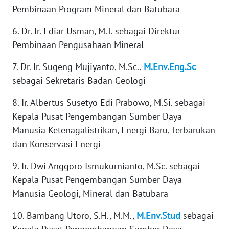
Pembinaan Program Mineral dan Batubara
WN
BABEL
6. Dr. Ir. Ediar Usman, M.T. sebagai Direktur
Pembinaan Pengusahaan Mineral
WN
SUMBAR
7. Dr. Ir. Sugeng Mujiyanto, M.Sc.,
M.Env.Eng.Sc
sebagai Sekretaris Badan Geologi
WN
SUMSEL
8. Ir. Albertus Susetyo Edi Prabowo, M.Si. sebagai
Kepala Pusat Pengembangan Sumber Daya
WN
Manusia Ketenagalistrikan, Energi Baru, Terbarukan
BENGKULU
dan Konservasi Energi
WN
9. Ir. Dwi Anggoro Ismukurnianto, M.Sc. sebagai
LAMPUNG
Kepala Pusat Pengembangan Sumber Daya
Manusia Geologi, Mineral dan Batubara
WN
JATENG
10. Bambang Utoro, S.H., M.M.,
M.Env.Stud
sebagai