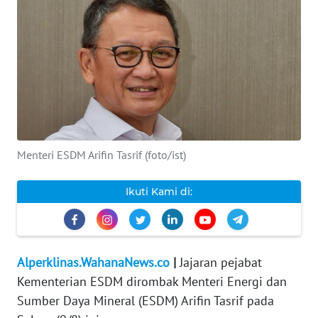
INDEKS
BERITA
KONTAK
KAMI
INFO
IKLAN
Menteri ESDM Arifin Tasrif (foto/ist)
TENTANG
Ikuti Kami di:
KAMI
PEDOMAN
MEDIA
Alperklinas.WahanaNews.co
|
Jajaran pejabat
SIBER
Kementerian ESDM dirombak Menteri Energi dan
Sumber Daya Mineral (ESDM) Arifin Tasrif pada
REDAKSI