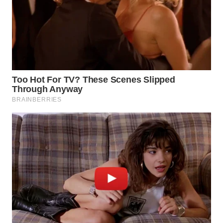
WAHANA
SPORT
WAHANA
UMKM
WAHANA
SELEB
WAHANA
PERSONA
WAHANA
OTOMOTIF
WAHANA
HEALTH