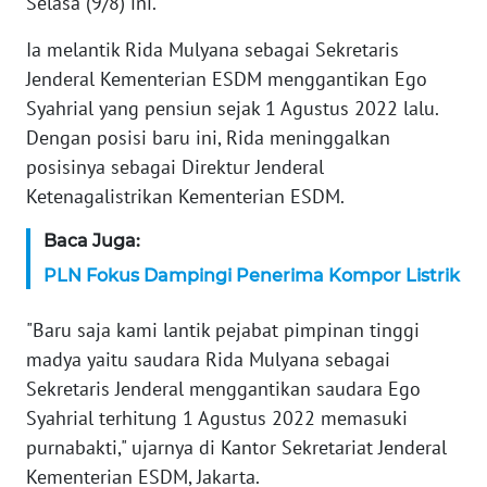
Selasa (9/8) ini.
KARIR
Ia melantik Rida Mulyana sebagai Sekretaris
Jenderal Kementerian ESDM menggantikan Ego
DISCLAIMER
Syahrial yang pensiun sejak 1 Agustus 2022 lalu.
Dengan posisi baru ini, Rida meninggalkan
Wahana
posisinya sebagai Direktur Jenderal
News
Ketenagalistrikan Kementerian ESDM.
Regional
Baca Juga:
WN
SUMUT
PLN Fokus Dampingi Penerima Kompor Listrik
"Baru saja kami lantik pejabat pimpinan tinggi
WN
JAKARTA
madya yaitu saudara Rida Mulyana sebagai
Sekretaris Jenderal menggantikan saudara Ego
WN
Syahrial terhitung 1 Agustus 2022 memasuki
JABAR
purnabakti," ujarnya di Kantor Sekretariat Jenderal
Kementerian ESDM, Jakarta.