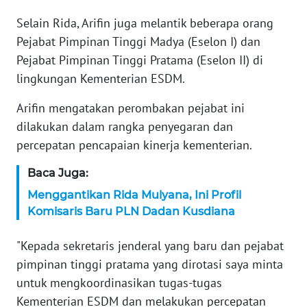
WN
BANTEN
Selain Rida, Arifin juga melantik beberapa orang
Pejabat Pimpinan Tinggi Madya (Eselon I) dan
WN
Pejabat Pimpinan Tinggi Pratama (Eselon II) di
NTT
lingkungan Kementerian ESDM.
WN
Arifin mengatakan perombakan pejabat ini
KEPRI
dilakukan dalam rangka penyegaran dan
percepatan pencapaian kinerja kementerian.
WN
PAPUA
Baca Juga:
Menggantikan Rida Mulyana, Ini Profil
WN
Komisaris Baru PLN Dadan Kusdiana
PAPUA
BARAT
"Kepada sekretaris jenderal yang baru dan pejabat
pimpinan tinggi pratama yang dirotasi saya minta
WN
untuk mengkoordinasikan tugas-tugas
RIAU
Kementerian ESDM dan melakukan percepatan