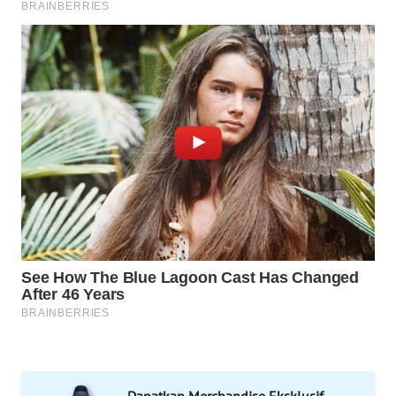
MAWAKA
ID
MARTABAT
NET
PLN
WATCH
MKLI
LPKKI
LKKI
KOPEKLIN
Dapatkan Merchandise Eksklusif