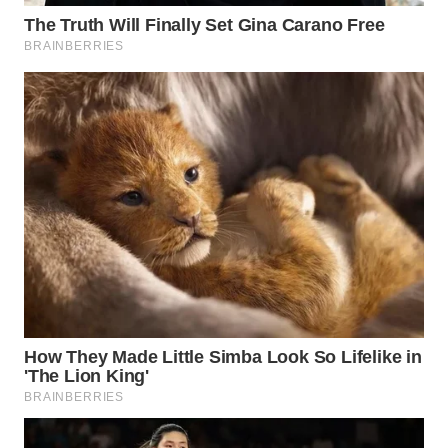
Wahana
Media
Group
WAHANA
NEWS
WAHANA
TANI
WAHANA
ADVOKAT
WAHANA
INFRASTRUKTUR
WAHANA
KONSUMEN