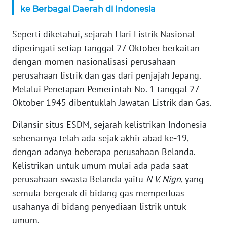
ke Berbagai Daerah di Indonesia
WN
SERAMBI
Seperti diketahui, sejarah Hari Listrik Nasional
diperingati setiap tanggal 27 Oktober berkaitan
WN
JAMBI
dengan momen nasionalisasi perusahaan-
perusahaan listrik dan gas dari penjajah Jepang.
WN
Melalui Penetapan Pemerintah No. 1 tanggal 27
SULTRA
Oktober 1945 dibentuklah Jawatan Listrik dan Gas.
Dilansir situs ESDM, sejarah kelistrikan Indonesia
WN
NTB
sebenarnya telah ada sejak akhir abad ke-19,
dengan adanya beberapa perusahaan Belanda.
WN
Kelistrikan untuk umum mulai ada pada saat
SULTENG
perusahaan swasta Belanda yaitu
N V. Nign
, yang
semula bergerak di bidang gas memperluas
WN
usahanya di bidang penyediaan listrik untuk
SULBAR
umum.