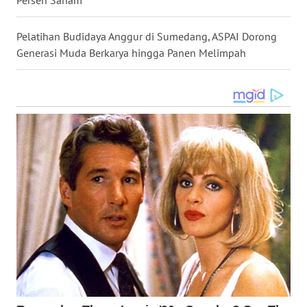
Persen Saham
WN
BOGOR
Pelatihan Budidaya Anggur di Sumedang, ASPAI Dorong
Generasi Muda Berkarya hingga Panen Melimpah
WN
DEPOK
WN
TAPANULI
UTARA
WN
SAMOSIR
WN
PADANG
LAWAS
WN