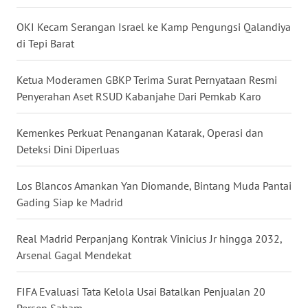
TAPANULI
TENGAH
OKI Kecam Serangan Israel ke Kamp Pengungsi Qalandiya
di Tepi Barat
WN DELI
SERDANG
Ketua Moderamen GBKP Terima Surat Pernyataan Resmi
Penyerahan Aset RSUD Kabanjahe Dari Pemkab Karo
WN
TEBING
Kemenkes Perkuat Penanganan Katarak, Operasi dan
TINGGI
Deteksi Dini Diperluas
WN
Los Blancos Amankan Yan Diomande, Bintang Muda Pantai
PAKPAK
Gading Siap ke Madrid
WN
Real Madrid Perpanjang Kontrak Vinicius Jr hingga 2032,
KARAWANG
Arsenal Gagal Mendekat
WN
BEKASI
FIFA Evaluasi Tata Kelola Usai Batalkan Penjualan 20