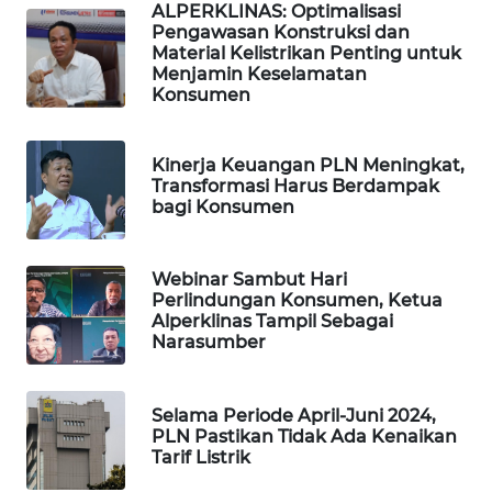
KARING
ALPERKLINAS: Optimalisasi
NEWS
Pengawasan Konstruksi dan
Material Kelistrikan Penting untuk
Menjamin Keselamatan
JURNAL
Konsumen
MARITIM
Kinerja Keuangan PLN Meningkat,
HUMBANG
Transformasi Harus Berdampak
NEWS
bagi Konsumen
GARONGGANG
NEWS
Webinar Sambut Hari
Perlindungan Konsumen, Ketua
Alperklinas Tampil Sebagai
FISUELRI
Narasumber
ID
ENERGI
Selama Periode April-Juni 2024,
NEWS
PLN Pastikan Tidak Ada Kenaikan
Tarif Listrik
CILEUNGSI