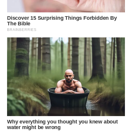
WN
NATUNA
WN
BINTAN
WN
MANDALIKA
WN
LIKUPANG
WN
LABUANBAJO
WN
BORNEO