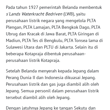
WN
Pada tahun 1927 pemerintah Belanda membentuk
BABEL
s'Lands Waterkracht Bedriven
(LWB), yaitu
perusahaan listrik negara yang mengelola PLTA
WN
Plengan, PLTA Lamajan, PLTA Bengkok Dago, PLTA
SUMBAR
Ubrug dan Kracak di Jawa Barat, PLTA Giringan di
Madiun, PLTA Tes di Bengkulu, PLTA Tonsea lama di
WN
SUMSEL
Sulawesi Utara dan PLTU di Jakarta. Selain itu di
beberapa Kotapraja dibentuk perusahaan-
WN
perusahaan listrik Kotapraja.
BENGKULU
Setelah Belanda menyerah kepada Jepang dalam
Perang Dunia II dan Indonesia dikuasai Jepang.
WN
LAMPUNG
Perusahaan listrik dan gas juga diambil alih oleh
Jepang. Semua personil dalam perusahaan listrik
WN
tersebut diambil alih oleh Jepang.
JATENG
Dengan jatuhnya Jepang ke tangan Sekutu dan