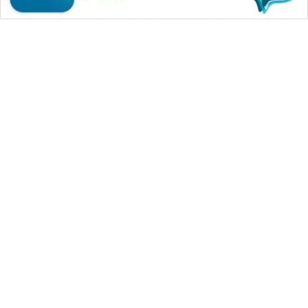
WAHANA MEDIA GROUP
|
|
|
WAHANA NEWS co
WAHANA TANI
WAHANA ADVOKAT
|
|
WAHANA INFRASTRUKTUR
WAHANA KONSUMEN
|
|
|
WAHANA LISTRIK
WAHANA TRAVEL
WAHANA TV
|
|
|
WAHANANEWS id
WAHANANEWS CO ID
WAHANANEWS NET
|
|
|
WAHANA SPORT ID
Wahana UMKM
Wahana Seleb
|
|
|
Wahana Persona
Wahana Otomotif
Wahana Health