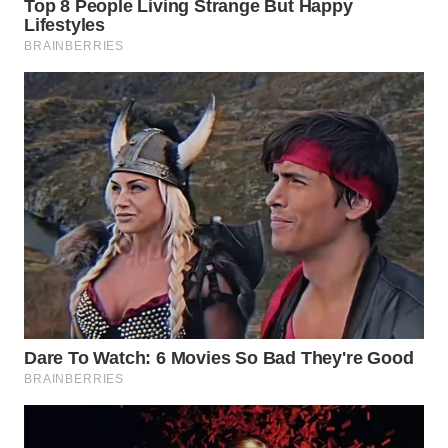
MAWAKA
ID
MARTABAT
NET
PLN
WATCH
MKLI
LPKKI
LKKI
KOPEKLIN