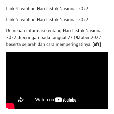
WN
MALUKU
Link 4 twibbon Hari Listrik Nasional 2022
Link 5 twibbon Hari Listrik Nasional 2022
WN
MALUT
Demikian informasi tentang Hari Listrik Nasional
2022 diperingati pada tanggal 27 Oktober 2022
WN
beserta sejarah dan cara memperingatinya.
[afs]
DAIRI
WN
DANAU
TOBA
WN
NIAS
WN
LANGKAT