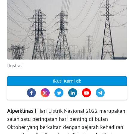
INDEKS
BERITA
KONTAK
KAMI
INFO
IKLAN
Ilustrasi
TENTANG
Ikuti Kami di:
KAMI
PEDOMAN
MEDIA
Alperklinas |
Hari Listrik Nasional 2022 merupakan
SIBER
salah satu peringatan hari penting di bulan
Oktober yang berkaitan dengan sejarah kehadiran
REDAKSI