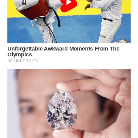
WN
PRIANGAN
TIMUR
WN
SEMARANG
WN
SOLO
WN
BOROBUDUR
WN
MADURA
WN
SURABAYA