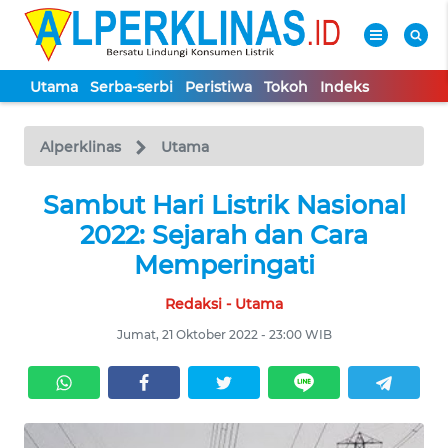
Utama
Serba-serbi
Peristiwa
Tokoh
Indeks
WAHANA
Tutup
TV
Alperklinas
Utama
UTAMA
Sambut Hari Listrik Nasional
2022: Sejarah dan Cara
SERBA-
Memperingati
SERBI
Redaksi - Utama
PERISTIWA
Jumat, 21 Oktober 2022 - 23:00 WIB
TOKOH
Informasi