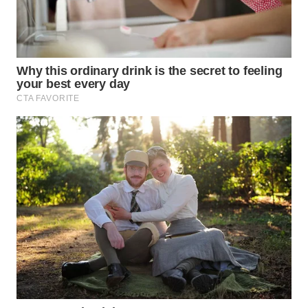
WAHANA
DESA
WISATA
LAPAK
WAHANA
Wahana
Network
KONSUMEN
LISTRIK
MASYARAKAT
KELISTRIKAN
WALINKI
ID