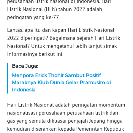
perusahaan listrik nasional di Indonesia. Hari
Listrik Nasional (HLN) tahun 2022 adalah
KARIR
peringatan yang ke-77.
DISCLAIMER
Lantas, apa itu dan kapan Hari Listrik Nasional
2022 diperingati? Bagaimana sejarah Hari Listrik
Wahana
Nasional? Untuk mengetahui lebih lanjut simak
News
Regional
informasinya berikut ini.
Baca Juga:
WN
SUMUT
Menpora Erick Thohir Sambut Positif
Maraknya Klub Dunia Gelar Pramusim di
Indonesia
WN
JAKARTA
Hari Listrik Nasional adalah peringatan momentum
nasionalisasi perusahaan-perusahaan listrik dan
WN
JABAR
gas yang semula dikuasai penjajah Jepang hingga
kemudian diserahkan kepada Pemerintah Republik