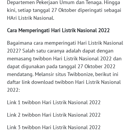
Departemen Pekerjaan Umum dan Tenaga. Hingga
WN
KALTARA
kini, setiap tanggal 27 Oktober diperingati sebagai
HAri Listrik Nasional.
WN
Cara Memperingati Hari Listrik Nasional 2022
KALSEL
Bagaimana cara memperingati Hari Listrik Nasional
WN
2022? Salah satu caranya adalah dapat dengan
KALTIM
memasang twibbon Hari Listrik Nasional 2022 dan
dapat digunakan pada tanggal 27 Oktober 2022
WN
mendatang. Melansir situs Twibbonize, berikut ini
SULSEL
daftar link download twibbon Hari Listrik Nasional
WN
2022:
GORONTALO
Link 1 twibbon Hari Listrik Nasional 2022
WN
Link 2 twibbon Hari Listrik Nasional 2022
SULUT
Link 3 twibbon Hari Listrik Nasional 2022