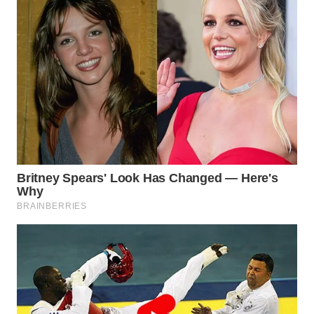
WN
INDRAMAYU
WN
KUNINGAN
WN
MAJALENGKA
WN
SUBANG
WN
SUKABUMI
WN
PURWAKARTA