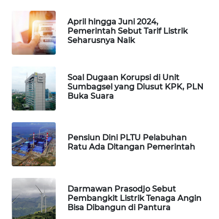
NEWS
April hingga Juni 2024,
Pemerintah Sebut Tarif Listrik
BERKAT
Seharusnya Naik
NEWS
BERAMPU
Soal Dugaan Korupsi di Unit
NEWS
Sumbagsel yang Diusut KPK, PLN
Buka Suara
ANUGERAH
NEWS
Pensiun Dini PLTU Pelabuhan
AKHLAK
Ratu Ada Ditangan Pemerintah
ID
PERAPKI
Darmawan Prasodjo Sebut
NEWS
Pembangkit Listrik Tenaga Angin
Bisa Dibangun di Pantura
SONYA