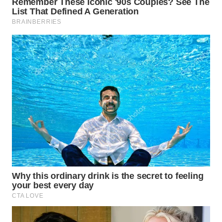
SUMEDANG
WN
CIANJUR
WN
KEPULAUAN
SERIBU
WN
TANGERANG
WN
BINJAI
WN
CIREBON