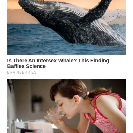
WAHANA
SPORT
WAHANA
UMKM
WAHANA
SELEB
WAHANA
PERSONA
WAHANA
OTOMOTIF
WAHANA
HEALTH