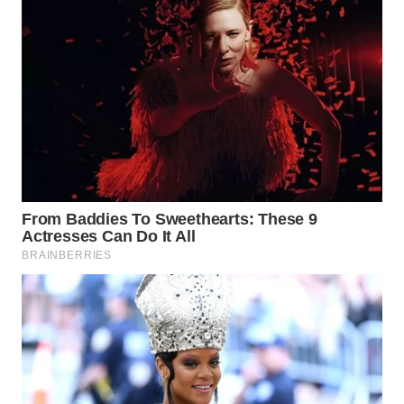
PORTAL
KONSUMEN
FORWAMKI
ALPERKLINAS
FORJASIDA
TAMBANG
NEWS
SITUNGIR
NEWS
SIDIKALANG
NEWS