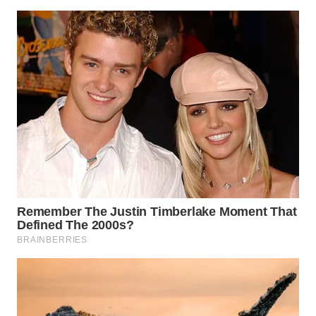
WAHANA
LISTRIK
WAHANA
TRAVEL
WAHANA
TV
WAHANANEWS
ID
WAHANANEWS
CO ID
WAHANANEWS
NET