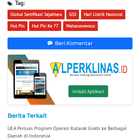
Tag:
WN
TAPANULI
Global Sertifikasi Sejahtera
GSS
Hari Listrik Nasional
SELATAN
Hut Pln
Hut Pln Ke 77
Wahananewsco
WN
Beri Komentar
TANJUNG
LESUNG
WN
KARO
WN
Install Aplikasi
SIMALUNGUN
WN
Berita Terkait
LABUHANBATU
UEA Perluas Program Operasi Katarak Gratis ke Berbagai
Daerah di Indonesia
WN