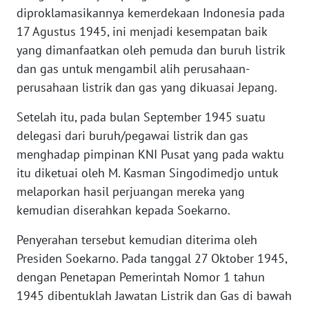
WN
diproklamasikannya kemerdekaan Indonesia pada
NUSANTARA
17 Agustus 1945, ini menjadi kesempatan baik
yang dimanfaatkan oleh pemuda dan buruh listrik
WN
dan gas untuk mengambil alih perusahaan-
JOGJA
perusahaan listrik dan gas yang dikuasai Jepang.
WN
Setelah itu, pada bulan September 1945 suatu
JATIM
delegasi dari buruh/pegawai listrik dan gas
menghadap pimpinan KNI Pusat yang pada waktu
WN
itu diketuai oleh M. Kasman Singodimedjo untuk
BALI
melaporkan hasil perjuangan mereka yang
kemudian diserahkan kepada Soekarno.
WN
KALBAR
Penyerahan tersebut kemudian diterima oleh
Presiden Soekarno. Pada tanggal 27 Oktober 1945,
WN
dengan Penetapan Pemerintah Nomor 1 tahun
KALTENG
1945 dibentuklah Jawatan Listrik dan Gas di bawah