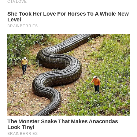
Wahana
Media
Group
WAHANA
NEWS
WAHANA
TANI
WAHANA
ADVOKAT
WAHANA
INFRASTRUKTUR
WAHANA
KONSUMEN