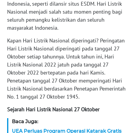
WN
Indonesia, seperti dilansir situs ESDM. Hari Listrik
BANTEN
Nasional menjadi salah satu momen penting bagi
seluruh pemangku kelistrikan dan seluruh
WN
masyarakat Indonesia.
NTT
Kapan Hari Listrik Nasional diperingati? Peringatan
WN
Hari Listrik Nasional diperingati pada tanggal 27
KEPRI
Oktober setiap tahunnya. Untuk tahun ini, Hari
Listrik Nasional 2022 jatuh pada tanggal 27
WN
Oktober 2022 bertepatan pada hari Kamis.
PAPUA
Penetapan tanggal 27 Oktober memperingati Hari
Listrik Nasional berdasarkan Penetapan Pemerintah
WN
PAPUA
No. 1 tanggal 27 Oktober 1945.
BARAT
Sejarah Hari Listrik Nasional 27 Oktober
WN
Baca Juga:
RIAU
UEA Perluas Program Operasi Katarak Gratis