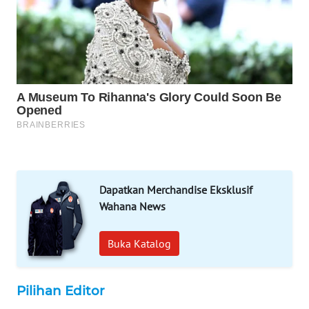
SIBARAGAS
NEWS
METRO
SIANTAR
NEWS
METRO
MEDAN
NEWS
Dapatkan Merchandise Eksklusif
METRO
Wahana News
JAKARTA
NEWS
Buka Katalog
KRT
NEWS
Pilihan Editor