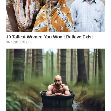
WAHANA
DESA
WISATA
LAPAK
WAHANA
Wahana
Network
KONSUMEN
LISTRIK
MASYARAKAT
KELISTRIKAN
WALINKI
ID