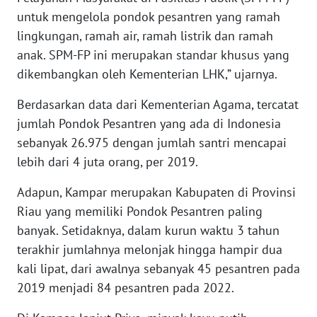
WN
untuk mengelola pondok pesantren yang ramah
BABEL
lingkungan, ramah air, ramah listrik dan ramah
anak. SPM-FP ini merupakan standar khusus yang
WN
dikembangkan oleh Kementerian LHK,” ujarnya.
SUMBAR
Berdasarkan data dari Kementerian Agama, tercatat
WN
jumlah Pondok Pesantren yang ada di Indonesia
SUMSEL
sebanyak 26.975 dengan jumlah santri mencapai
lebih dari 4 juta orang, per 2019.
WN
BENGKULU
Adapun, Kampar merupakan Kabupaten di Provinsi
Riau yang memiliki Pondok Pesantren paling
WN
banyak. Setidaknya, dalam kurun waktu 3 tahun
LAMPUNG
terakhir jumlahnya melonjak hingga hampir dua
kali lipat, dari awalnya sebanyak 45 pesantren pada
WN
2019 menjadi 84 pesantren pada 2022.
JATENG