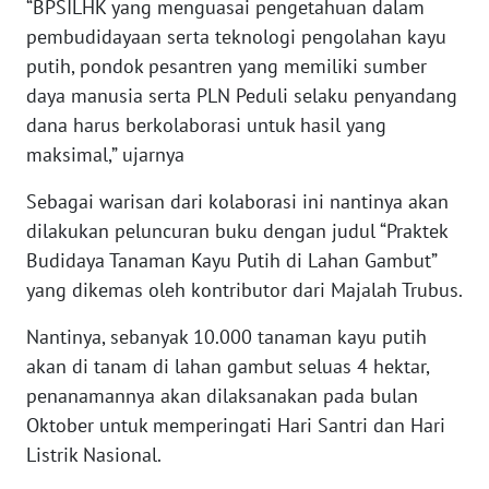
“BPSILHK yang menguasai pengetahuan dalam
WN
pembudidayaan serta teknologi pengolahan kayu
KALTARA
putih, pondok pesantren yang memiliki sumber
WN
daya manusia serta PLN Peduli selaku penyandang
KALSEL
dana harus berkolaborasi untuk hasil yang
maksimal,” ujarnya
WN
KALTIM
Sebagai warisan dari kolaborasi ini nantinya akan
dilakukan peluncuran buku dengan judul “Praktek
WN
Budidaya Tanaman Kayu Putih di Lahan Gambut”
SULSEL
yang dikemas oleh kontributor dari Majalah Trubus.
Nantinya, sebanyak 10.000 tanaman kayu putih
WN
GORONTALO
akan di tanam di lahan gambut seluas 4 hektar,
penanamannya akan dilaksanakan pada bulan
WN
Oktober untuk memperingati Hari Santri dan Hari
SULUT
Listrik Nasional.