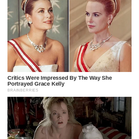
SUMEDANG
WN
CIANJUR
WN
KEPULAUAN
SERIBU
WN
TANGERANG
WN
BINJAI
WN
CIREBON