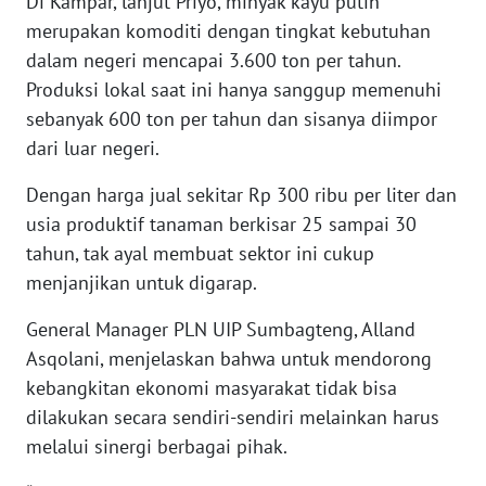
Di Kampar, lanjut Priyo, minyak kayu putih
WN
merupakan komoditi dengan tingkat kebutuhan
NUSANTARA
dalam negeri mencapai 3.600 ton per tahun.
Produksi lokal saat ini hanya sanggup memenuhi
WN
sebanyak 600 ton per tahun dan sisanya diimpor
JOGJA
dari luar negeri.
WN
Dengan harga jual sekitar Rp 300 ribu per liter dan
JATIM
usia produktif tanaman berkisar 25 sampai 30
tahun, tak ayal membuat sektor ini cukup
WN
BALI
menjanjikan untuk digarap.
General Manager PLN UIP Sumbagteng, Alland
WN
Asqolani, menjelaskan bahwa untuk mendorong
KALBAR
kebangkitan ekonomi masyarakat tidak bisa
dilakukan secara sendiri-sendiri melainkan harus
WN
KALTENG
melalui sinergi berbagai pihak.