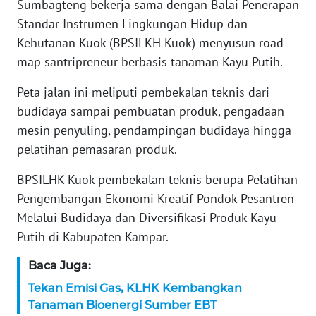
Sumbagteng bekerja sama dengan Balai Penerapan
WN
BANTEN
Standar Instrumen Lingkungan Hidup dan
Kehutanan Kuok (BPSILKH Kuok) menyusun road
WN
map santripreneur berbasis tanaman Kayu Putih.
NTT
Peta jalan ini meliputi pembekalan teknis dari
WN
budidaya sampai pembuatan produk, pengadaan
KEPRI
mesin penyuling, pendampingan budidaya hingga
pelatihan pemasaran produk.
WN
PAPUA
BPSILHK Kuok pembekalan teknis berupa Pelatihan
Pengembangan Ekonomi Kreatif Pondok Pesantren
WN
Melalui Budidaya dan Diversifikasi Produk Kayu
PAPUA
Putih di Kabupaten Kampar.
BARAT
Baca Juga:
WN
Tekan Emisi Gas, KLHK Kembangkan
RIAU
Tanaman Bioenergi Sumber EBT