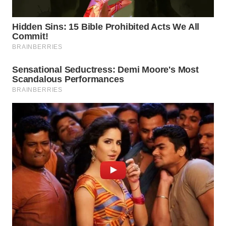
WN
PRIANGAN
TIMUR
WN
SEMARANG
WN
SOLO
WN
BOROBUDUR
WN
MADURA
WN
SURABAYA