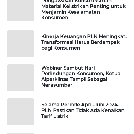
Pengawasan Konstruksi dan
PORTAL
Material Kelistrikan Penting untuk
KONSUMEN
Menjamin Keselamatan
Konsumen
FORWAMKI
Kinerja Keuangan PLN Meningkat,
ALPERKLINAS
Transformasi Harus Berdampak
bagi Konsumen
FORJASIDA
Webinar Sambut Hari
TAMBANG
Perlindungan Konsumen, Ketua
NEWS
Alperklinas Tampil Sebagai
Narasumber
SITUNGIR
NEWS
Selama Periode April-Juni 2024,
PLN Pastikan Tidak Ada Kenaikan
Tarif Listrik
SIDIKALANG
NEWS