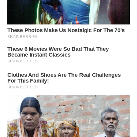
WAHANA
SPORT
WAHANA
UMKM
WAHANA
SELEB
WAHANA
PERSONA
WAHANA
OTOMOTIF
WAHANA
HEALTH