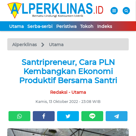
Utama
Serba-serbi
Peristiwa
Tokoh
Indeks
WAHANA
Tutup
TV
Alperklinas
Utama
UTAMA
Santripreneur, Cara PLN
Kembangkan Ekonomi
SERBA-
Produktif Bersama Santri
SERBI
Redaksi - Utama
PERISTIWA
Kamis, 13 Oktober 2022 - 23:08 WIB
TOKOH
Informasi