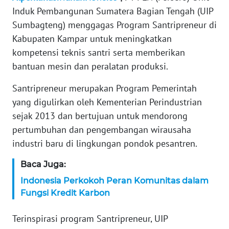
Induk Pembangunan Sumatera Bagian Tengah (UIP
KARIR
Sumbagteng) menggagas Program Santripreneur di
Kabupaten Kampar untuk meningkatkan
DISCLAIMER
kompetensi teknis santri serta memberikan
bantuan mesin dan peralatan produksi.
Wahana
News
Santripreneur merupakan Program Pemerintah
Regional
yang digulirkan oleh Kementerian Perindustrian
sejak 2013 dan bertujuan untuk mendorong
WN
pertumbuhan dan pengembangan wirausaha
SUMUT
industri baru di lingkungan pondok pesantren.
WN
Baca Juga:
JAKARTA
Indonesia Perkokoh Peran Komunitas dalam
Fungsi Kredit Karbon
WN
JABAR
Terinspirasi program Santripreneur, UIP