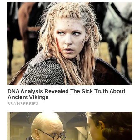
Wahana
Media
Group
WAHANA
NEWS
WAHANA
TANI
WAHANA
ADVOKAT
WAHANA
INFRASTRUKTUR
WAHANA
KONSUMEN