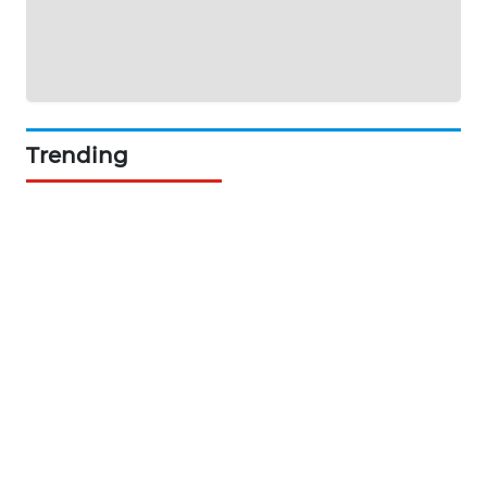
NEWS
BERKAT
NEWS
Trending
BERAMPU
NEWS
ANUGERAH
NEWS
AKHLAK
ID
PERAPKI
NEWS
SONYA