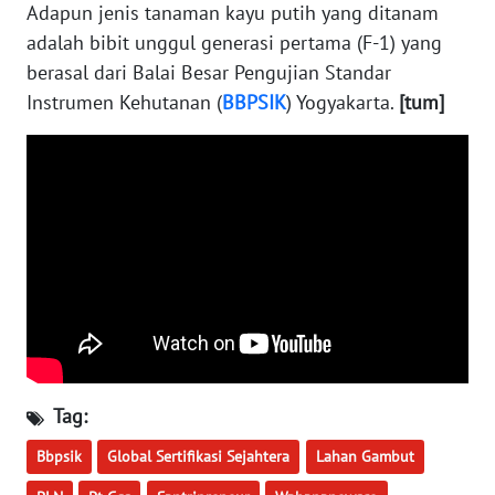
WN
Adapun jenis tanaman kayu putih yang ditanam
MALUKU
adalah bibit unggul generasi pertama (F-1) yang
berasal dari Balai Besar Pengujian Standar
WN
Instrumen Kehutanan (
BBPSIK
) Yogyakarta.
[tum]
MALUT
WN
DAIRI
WN
DANAU
TOBA
WN
NIAS
Tag:
WN
Bbpsik
Global Sertifikasi Sejahtera
Lahan Gambut
LANGKAT