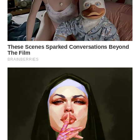
WN
INDRAMAYU
WN
KUNINGAN
WN
MAJALENGKA
WN
SUBANG
WN
SUKABUMI
WN
PURWAKARTA