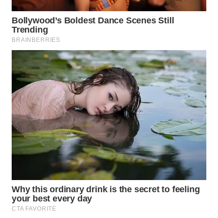
WN
NATUNA
WN
BINTAN
WN
MANDALIKA
WN
LIKUPANG
WN
LABUANBAJO
WN
BORNEO