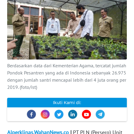
INDEKS
BERITA
KONTAK
KAMI
INFO
IKLAN
Berdasarkan data dari Kementerian Agama, tercatat jumlah
Pondok Pesantren yang ada di Indonesia sebanyak 26.975
TENTANG
dengan jumlah santri mencapai lebih dari 4 juta orang per
KAMI
2019. (foto/ist)
PEDOMAN
Ikuti Kami di:
MEDIA
SIBER
REDAKSI
Alperklinas.WahanNews.co
|
PT PLN (Persero) Unit