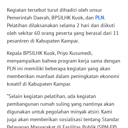
WN
Kegiatan tersebut turut dihadiri oleh unsur
SERAMBI
Pemerintah Daerah, BPSILHK Kuok, dan
PLN
.
Pelatihan dilaksanakan selama 2 hari dan diikuti
WN
oleh sekitar 60 orang peserta yang berasal dari 11
JAMBI
pesantren di Kabupaten Kampar.
WN
Kepala BPSILHK Kuok, Priyo Kusumedi,
SULTRA
menyampaikan bahwa program kerja sama dengan
PLN ini memiliki beberapa kegiatan yang akan
WN
memberikan manfaat dalam peningkatan ekonomi
NTB
kreatif di Kabupaten Kampar.
WN
“Selain kegiatan pelatihan, ada kegiatan
SULTENG
pembangunan rumah suling yang nantinya akan
digunakan untuk pegolahan minyak atsiri. Kami
WN
SULBAR
juga akan memberikan sosialisasi tentang Standar
Pelayanan Masyarakat di Fasilitas Publik (SPM-FP)