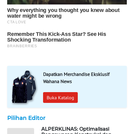
MAWAKA
ID
MARTABAT
NET
PLN
WATCH
MKLI
Dapatkan Merchandise Eksklusif
Wahana News
LPKKI
Buka Katalog
LKKI
Pilihan Editor
KOPEKLIN
ALPERKLINAS: Optimalisasi