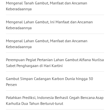
TAPANULI
Mengenal Tanah Gambut, Manfaat dan Ancaman
TENGAH
Keberadaannya
WN DELI
Mengenal Lahan Gambut, Ini Manfaat dan Ancaman
SERDANG
Keberadaannya
WN
Mengenal Lahan Gambut, Manfaat dan Ancaman
TEBING
Keberadaannya
TINGGI
Perempuan Pegiat Pertanian Lahan Gambut Alfiana Nurlisa
WN
Sabet Penghargaan di Hari Kartini
PAKPAK
Gambut Simpan Cadangan Karbon Dunia hingga 30
WN
Persen
KARAWANG
Patahkan Prediksi, Indonesia Berhasil Cegah Bencana Asap
WN
Karhutla Dua Tahun Berturut-turut
BEKASI