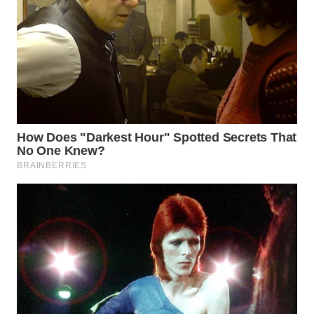
WAHANA
LISTRIK
WAHANA
TRAVEL
WAHANA
TV
WAHANANEWS
ID
WAHANANEWS
CO ID
WAHANANEWS
NET