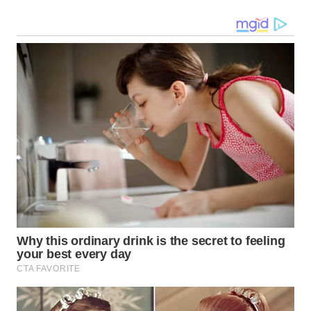
WN
BOGOR
WN
DEPOK
WN
TAPANULI
UTARA
WN
SAMOSIR
WN
PADANG
LAWAS
WN