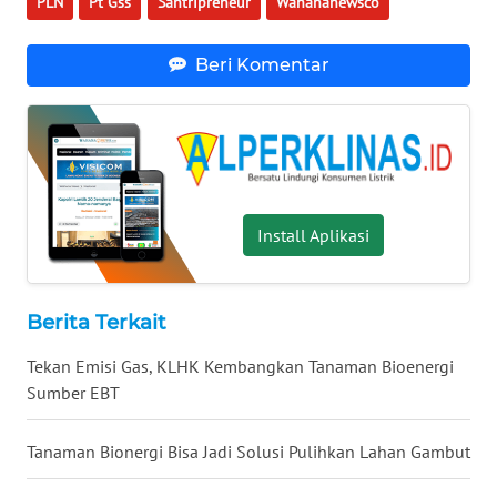
PLN
Pt Gss
Santripreneur
Wahananewsco
WN
TAPANULI
Beri Komentar
SELATAN
WN
TANJUNG
LESUNG
Install Aplikasi
WN
KARO
Berita Terkait
WN
SIMALUNGUN
Tekan Emisi Gas, KLHK Kembangkan Tanaman Bioenergi
Sumber EBT
WN
LABUHANBATU
Tanaman Bionergi Bisa Jadi Solusi Pulihkan Lahan Gambut
WN