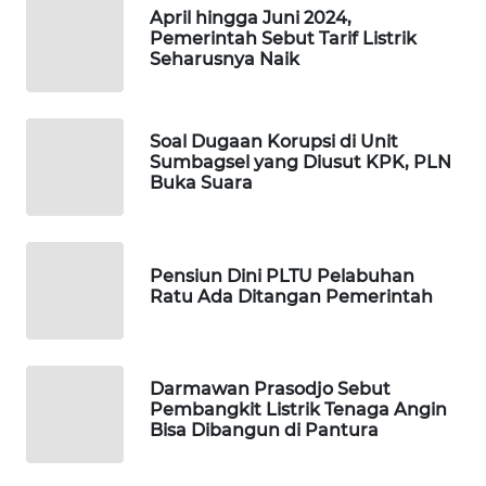
April hingga Juni 2024,
SIBARAGAS
Pemerintah Sebut Tarif Listrik
NEWS
Seharusnya Naik
METRO
SIANTAR
Soal Dugaan Korupsi di Unit
NEWS
Sumbagsel yang Diusut KPK, PLN
Buka Suara
METRO
MEDAN
NEWS
Pensiun Dini PLTU Pelabuhan
Ratu Ada Ditangan Pemerintah
METRO
JAKARTA
NEWS
Darmawan Prasodjo Sebut
KRT
Pembangkit Listrik Tenaga Angin
Bisa Dibangun di Pantura
NEWS