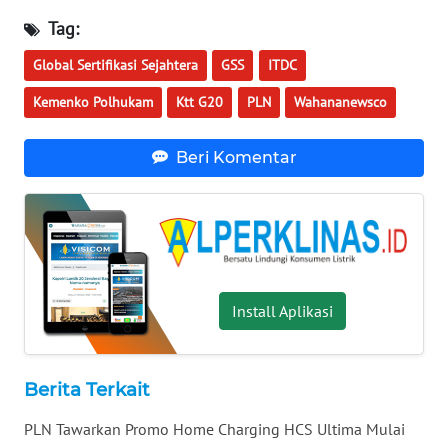
WN
Tag:
NUSANTARA
Global Sertifikasi Sejahtera
GSS
ITDC
WN
Kemenko Polhukam
Ktt G20
PLN
Wahananewsco
JOGJA
Beri Komentar
WN
JATIM
WN
BALI
Install Aplikasi
WN
KALBAR
WN
Berita Terkait
KALTENG
PLN Tawarkan Promo Home Charging HCS Ultima Mulai