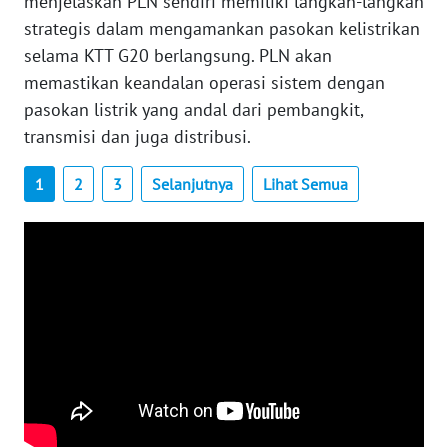
menjelaskan PLN sendiri memiliki langkah-langkah
WN
strategis dalam mengamankan pasokan kelistrikan
BABEL
selama KTT G20 berlangsung. PLN akan
memastikan keandalan operasi sistem dengan
WN
pasokan listrik yang andal dari pembangkit,
SUMBAR
transmisi dan juga distribusi.
WN
1
2
3
Selanjutnya
Lihat Semua
SUMSEL
WN
BENGKULU
WN
LAMPUNG
WN
JATENG