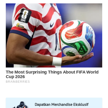
WAHANA
LISTRIK
WAHANA
TRAVEL
WAHANA
TV
WAHANANEWS
ID
WAHANANEWS
CO ID
WAHANANEWS
NET
Dapatkan Merchandise Eksklusif