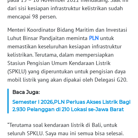
dari sisi kesiapan infrastruktur kelistrikan sudah
KARIR
mencapai 98 persen.
DISCLAIMER
Menteri Koordinator Bidang Maritim dan Investasi
Luhut Binsar Pandjaitan meminta
PLN
untuk
Wahana
memastikan keseluruhan kesiapan infrastruktur
News
kelistrikan. Terutama, dalam mempersiapkan
Regional
Stasiun Pengisian Umum Kendaraan Listrik
(SPKLU) yang diperuntukan untuk pengisian daya
WN
SUMUT
mobil listrik yang akan dipakai oleh Delegasi G20.
Baca Juga:
WN
JAKARTA
Semester I 2026,PLN Perluas Akses Listrik Bagi
2.930 Pelanggan di 210 Lokasi se-Jawa Barat
WN
JABAR
“Terutama soal kendaraan listrik di Bali, untuk
seluruh SPKLU. Saya mau ini semua bisa selesai.