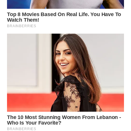
Wahana
Media
Group
WAHANA
NEWS
WAHANA
TANI
WAHANA
ADVOKAT
WAHANA
INFRASTRUKTUR
WAHANA
KONSUMEN