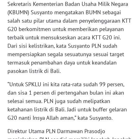
Sekretaris Kementerian Badan Usaha Milik Negara
WN
(KBUMN) Susyanto mengatakan BUMN sebagai
SERAMBI
salah satu pilar utama dalam penyelenggaraan KTT
G20 berkomitmen untuk memberikan pelayanan
WN
terbaik untuk mensukseskan acara KTT G20 ini.
JAMBI
Dari sisi kelistrikan, kata Susyanto PLN sudah
WN
mempersiapkan segala sesuatunya sesuai target
SULTRA
termasuk penambahan daya untuk keandalan
pasokan listrik di Bali.
WN
NTB
“Untuk SPKLU ini kita rata-rata sudah 99 persen,
dan sisa 1 persen di pertengahan bulan ini akan
WN
selesai semua. PLN juga sudah melipatkan
SULTENG
ketahanan listrik di Bali. Jadi untuk buffer gelaran
G20 nanti Insya Allah aman,” kata Susyanto.
WN
SULBAR
Direktur Utama PLN Darmawan Prasodjo