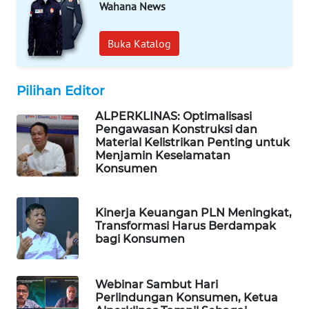
Wahana News
WAHANA
SPORT
Buka Katalog
WAHANA
UMKM
Pilihan Editor
WAHANA
ALPERKLINAS: Optimalisasi
SELEB
Pengawasan Konstruksi dan
Material Kelistrikan Penting untuk
Menjamin Keselamatan
WAHANA
Konsumen
PERSONA
Kinerja Keuangan PLN Meningkat,
WAHANA
Transformasi Harus Berdampak
OTOMOTIF
bagi Konsumen
WAHANA
HEALTH
Webinar Sambut Hari
Perlindungan Konsumen, Ketua