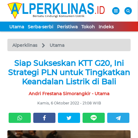
Utama
Serba-serbi
Peristiwa
Tokoh
Indeks
WAHANA
Tutup
TV
Alperklinas
Utama
UTAMA
Siap Sukseskan KTT G20, Ini
Strategi PLN untuk Tingkatkan
SERBA-
Keandalan Listrik di Bali
SERBI
Andri Frestana Simorangkir - Utama
PERISTIWA
Kamis, 6 Oktober 2022 - 21:08 WIB
TOKOH
Informasi