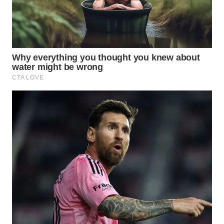
TAPANULI
TENGAH
WN DELI
SERDANG
WN
TEBING
TINGGI
WN
PAKPAK
WN
KARAWANG
WN
BEKASI