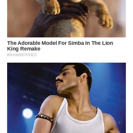
WN
NATUNA
WN
BINTAN
WN
MANDALIKA
WN
LIKUPANG
WN
LABUANBAJO
WN
BORNEO