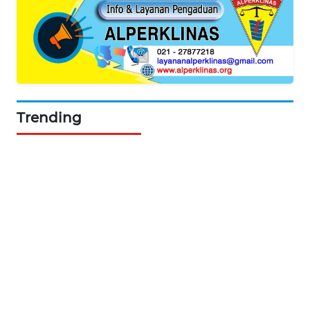
PORTAL
KONSUMEN
FORWAMKI
ALPERKLINAS
Trending
FORJASIDA
TAMBANG
NEWS
SITUNGIR
NEWS
SIDIKALANG
NEWS