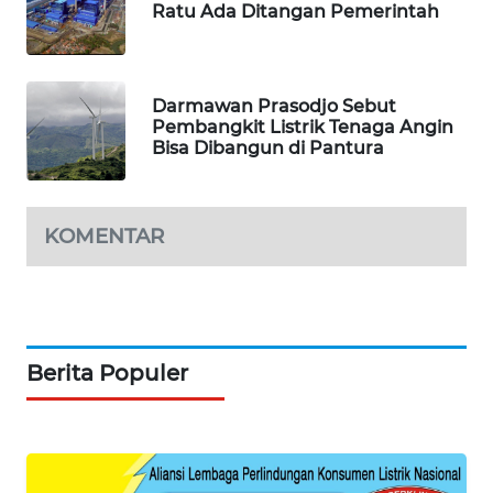
Ratu Ada Ditangan Pemerintah
MAWAKA
ID
Darmawan Prasodjo Sebut
MARTABAT
Pembangkit Listrik Tenaga Angin
NET
Bisa Dibangun di Pantura
PLN
WATCH
KOMENTAR
MKLI
LPKKI
Berita Populer
LKKI
KOPEKLIN