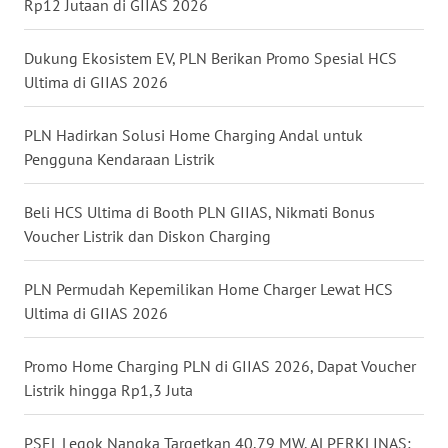
Rp12 Jutaan di GIIAS 2026
WN
KALTARA
Dukung Ekosistem EV, PLN Berikan Promo Spesial HCS
Ultima di GIIAS 2026
WN
KALSEL
PLN Hadirkan Solusi Home Charging Andal untuk
Pengguna Kendaraan Listrik
WN
KALTIM
Beli HCS Ultima di Booth PLN GIIAS, Nikmati Bonus
WN
Voucher Listrik dan Diskon Charging
SULSEL
PLN Permudah Kepemilikan Home Charger Lewat HCS
WN
Ultima di GIIAS 2026
GORONTALO
Promo Home Charging PLN di GIIAS 2026, Dapat Voucher
WN
Listrik hingga Rp1,3 Juta
SULUT
PSEL Legok Nangka Targetkan 40,79 MW, ALPERKLINAS: