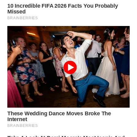
WN
BOGOR
WN
DEPOK
WN
TAPANULI
UTARA
WN
SAMOSIR
WN
PADANG
LAWAS
WN