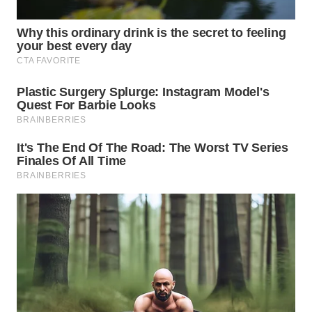
WN
TAPANULI
SELATAN
WN
TANJUNG
LESUNG
WN
KARO
WN
SIMALUNGUN
WN
LABUHANBATU
WN