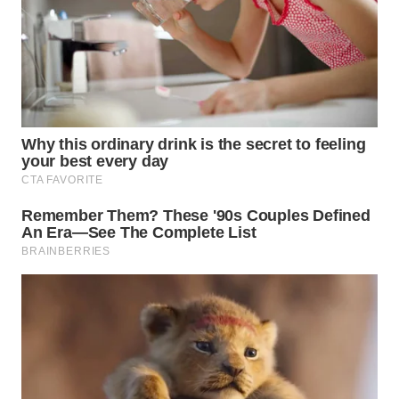
WN
PRIANGAN
TIMUR
WN
SEMARANG
WN
SOLO
WN
BOROBUDUR
WN
MADURA
WN
SURABAYA