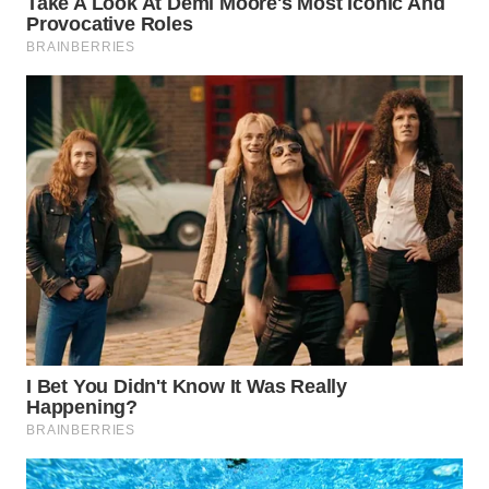
SUMEDANG
WN
CIANJUR
WN
KEPULAUAN
SERIBU
WN
TANGERANG
WN
BINJAI
WN
CIREBON