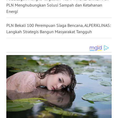
WN
PLN Menghubungkan Solusi Sampah dan Ketahanan
MALUKU
Energi
WN
PLN Bekali 100 Perempuan Siaga Bencana, ALPERKLINAS:
MALUT
Langkah Strategis Bangun Masyarakat Tangguh
WN
DAIRI
WN
DANAU
TOBA
WN
NIAS
WN
LANGKAT