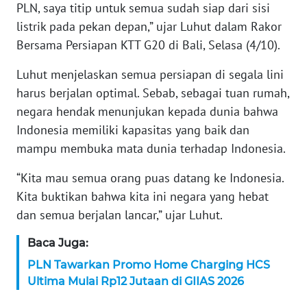
WN
PLN, saya titip untuk semua sudah siap dari sisi
BANTEN
listrik pada pekan depan,” ujar Luhut dalam Rakor
Bersama Persiapan KTT G20 di Bali, Selasa (4/10).
WN
NTT
Luhut menjelaskan semua persiapan di segala lini
harus berjalan optimal. Sebab, sebagai tuan rumah,
WN
negara hendak menunjukan kepada dunia bahwa
KEPRI
Indonesia memiliki kapasitas yang baik dan
mampu membuka mata dunia terhadap Indonesia.
WN
PAPUA
“Kita mau semua orang puas datang ke Indonesia.
Kita buktikan bahwa kita ini negara yang hebat
WN
dan semua berjalan lancar,” ujar Luhut.
PAPUA
BARAT
Baca Juga:
PLN Tawarkan Promo Home Charging HCS
WN
Ultima Mulai Rp12 Jutaan di GIIAS 2026
RIAU