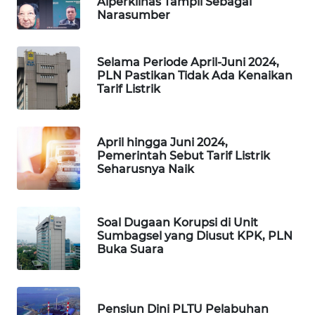
Alperklinas Tampil Sebagai
WAHANA
Narasumber
DESA
WISATA
Selama Periode April-Juni 2024,
LAPAK
PLN Pastikan Tidak Ada Kenaikan
Tarif Listrik
WAHANA
Wahana
Network
April hingga Juni 2024,
Pemerintah Sebut Tarif Listrik
Seharusnya Naik
KONSUMEN
LISTRIK
Soal Dugaan Korupsi di Unit
MASYARAKAT
Sumbagsel yang Diusut KPK, PLN
KELISTRIKAN
Buka Suara
WALINKI
ID
Pensiun Dini PLTU Pelabuhan