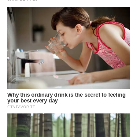
WAHANA
SPORT
WAHANA
UMKM
WAHANA
SELEB
WAHANA
PERSONA
WAHANA
OTOMOTIF
WAHANA
HEALTH