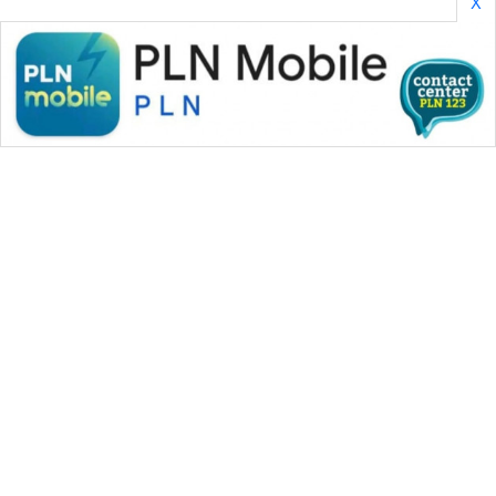
X
WAHANA MEDIA GROUP
|
|
|
WAHANA NEWS co
WAHANA TANI
WAHANA ADVOKAT
|
|
WAHANA INFRASTRUKTUR
WAHANA KONSUMEN