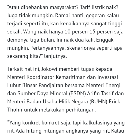
WN
“Atau dibebankan masyarakat? Tarif listrik naik?
BABEL
Juga tidak mungkin. Ramai nanti, gegeran kalau
terjadi seperti itu, kan kenaikannya sangat tinggi
WN
sekali. Wong naik hanya 10 persen-15 persen saja
SUMBAR
demonya tiga bulan. Ini naik dua kali. Enggak
mungkin. Pertanyaannya, skenarionya seperti apa
WN
sekarang kita?” lanjutnya.
SUMSEL
Terkait hal ini, Jokowi memberi tugas kepada
WN
Menteri Koordinator Kemaritiman dan Investasi
BENGKULU
Luhut Binsar Pandjaitan bersama Menteri Energi
dan Sumber Daya Mineral (ESDM) Arifin Tasrif dan
WN
Menteri Badan Usaha Milik Negara (BUMN) Erick
LAMPUNG
Thohir untuk melakukan perhitungan.
WN
“Yang konkret-konkret saja, tapi kalkulasinya yang
JATENG
riil. Ada hitung-hitungan angkanya yang riil. Kalau