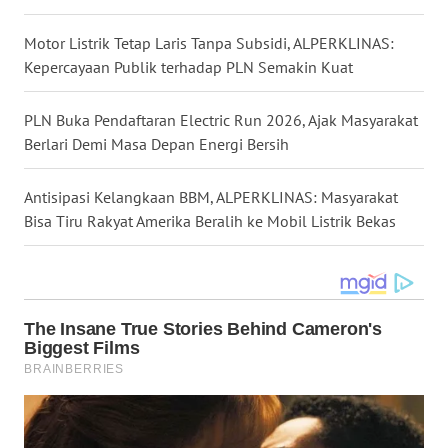
WN
Motor Listrik Tetap Laris Tanpa Subsidi, ALPERKLINAS:
BOGOR
Kepercayaan Publik terhadap PLN Semakin Kuat
WN
PLN Buka Pendaftaran Electric Run 2026, Ajak Masyarakat
DEPOK
Berlari Demi Masa Depan Energi Bersih
WN
TAPANULI
Antisipasi Kelangkaan BBM, ALPERKLINAS: Masyarakat
UTARA
Bisa Tiru Rakyat Amerika Beralih ke Mobil Listrik Bekas
WN
SAMOSIR
WN
PADANG
LAWAS
WN