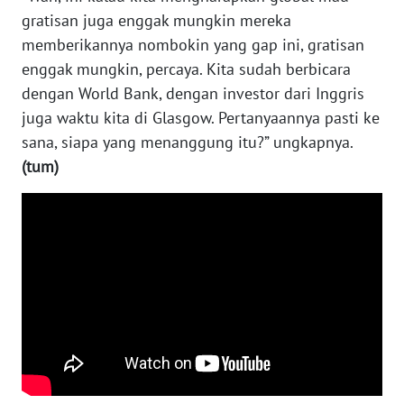
WN
gratisan juga enggak mungkin mereka
MALUKU
memberikannya nombokin yang gap ini, gratisan
enggak mungkin, percaya. Kita sudah berbicara
WN
dengan World Bank, dengan investor dari Inggris
MALUT
juga waktu kita di Glasgow. Pertanyaannya pasti ke
WN
sana, siapa yang menanggung itu?” ungkapnya.
DAIRI
(tum)
WN
DANAU
TOBA
WN
NIAS
WN
LANGKAT