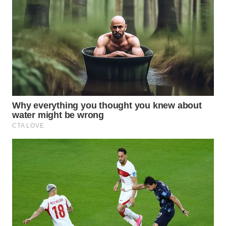
WAHANA
DESA
WISATA
LAPAK
WAHANA
Wahana
Network
KONSUMEN
LISTRIK
MASYARAKAT
KELISTRIKAN
WALINKI
ID