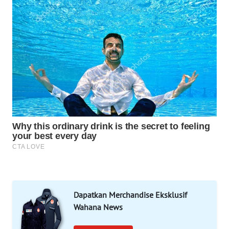
SIBARAGAS
NEWS
METRO
SIANTAR
NEWS
METRO
MEDAN
NEWS
METRO
JAKARTA
NEWS
KRT
Dapatkan Merchandise Eksklusif
NEWS
Wahana News