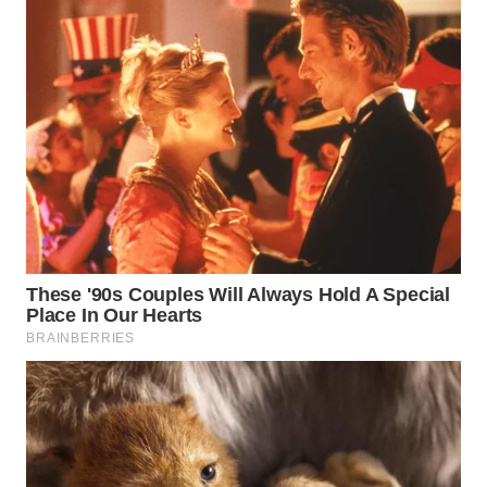
WN
NATUNA
WN
BINTAN
WN
MANDALIKA
WN
LIKUPANG
WN
LABUANBAJO
WN
BORNEO