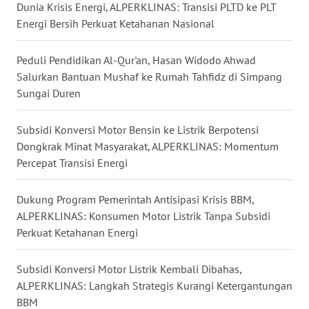
Dunia Krisis Energi, ALPERKLINAS: Transisi PLTD ke PLT
TAPANULI
TENGAH
Energi Bersih Perkuat Ketahanan Nasional
WN DELI
Peduli Pendidikan Al-Qur'an, Hasan Widodo Ahwad
SERDANG
Salurkan Bantuan Mushaf ke Rumah Tahfidz di Simpang
Sungai Duren
WN
TEBING
Subsidi Konversi Motor Bensin ke Listrik Berpotensi
TINGGI
Dongkrak Minat Masyarakat, ALPERKLINAS: Momentum
Percepat Transisi Energi
WN
PAKPAK
Dukung Program Pemerintah Antisipasi Krisis BBM,
ALPERKLINAS: Konsumen Motor Listrik Tanpa Subsidi
WN
Perkuat Ketahanan Energi
KARAWANG
Subsidi Konversi Motor Listrik Kembali Dibahas,
WN
ALPERKLINAS: Langkah Strategis Kurangi Ketergantungan
BEKASI
BBM