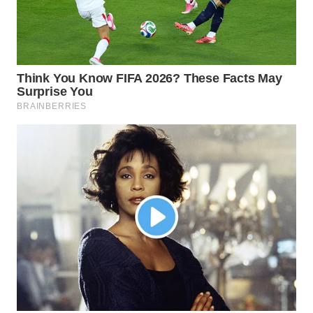
MAWAKA
ID
MARTABAT
NET
PLN
WATCH
MKLI
LPKKI
LKKI
KOPEKLIN