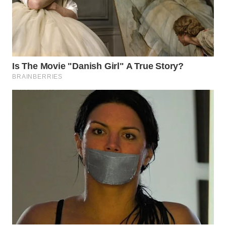
WN
INDRAMAYU
WN
KUNINGAN
WN
MAJALENGKA
WN
SUBANG
WN
SUKABUMI
WN
PURWAKARTA