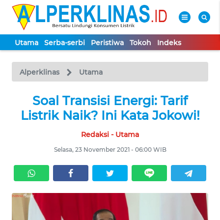
Utama
Serba-serbi
Peristiwa
Tokoh
Indeks
WAHANA
Tutup
TV
Alperklinas
Utama
UTAMA
Soal Transisi Energi: Tarif
Listrik Naik? Ini Kata Jokowi!
SERBA-
Redaksi - Utama
SERBI
Selasa, 23 November 2021 - 06:00 WIB
PERISTIWA
TOKOH
Informasi