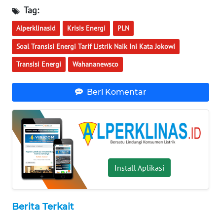
Tag:
WN
TAPANULI
Alperklinasid
Krisis Energi
PLN
SELATAN
Soal Transisi Energi Tarif Listrik Naik Ini Kata Jokowi
WN
Transisi Energi
Wahananewsco
TANJUNG
LESUNG
Beri Komentar
WN
KARO
WN
SIMALUNGUN
Install Aplikasi
WN
LABUHANBATU
Berita Terkait
WN