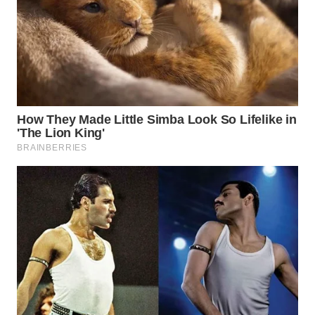
Wahana
Media
Group
WAHANA
NEWS
WAHANA
TANI
WAHANA
ADVOKAT
WAHANA
INFRASTRUKTUR
WAHANA
KONSUMEN