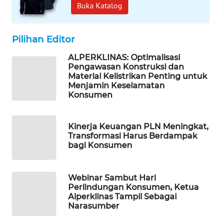
KARING
Buka Katalog
NEWS
JURNAL
Pilihan Editor
MARITIM
ALPERKLINAS: Optimalisasi
Pengawasan Konstruksi dan
HUMBANG
Material Kelistrikan Penting untuk
NEWS
Menjamin Keselamatan
Konsumen
GARONGGANG
NEWS
Kinerja Keuangan PLN Meningkat,
Transformasi Harus Berdampak
bagi Konsumen
FISUELRI
ID
Webinar Sambut Hari
ENERGI
Perlindungan Konsumen, Ketua
NEWS
Alperklinas Tampil Sebagai
Narasumber
CILEUNGSI