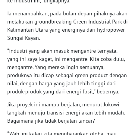
ke industri ini,” ungkapnya.
WN
KALTARA
Ia menambahkan, pada bulan depan pihaknya akan
melakukan groundbreaking Green Industrial Park di
WN
Kalimantan Utara yang energinya dari hydropower
KALSEL
Sungai Kayan.
WN
“Industri yang akan masuk mengantre ternyata,
KALTIM
yang ini saya kaget, ini mengantre. Kita coba dulu,
mengantre. Yang mereka ingin semuanya,
WN
produknya itu dicap sebagai green product dengan
SULSEL
nilai, dengan harga yang jauh lebih tinggi dari
produk-produk yang dari energi fosil,” bebernya.
WN
GORONTALO
Jika proyek ini mampu berjalan, menurut Jokowi
langkah menuju transisi energi akan lebih mudah.
WN
Bagaimana jika tidak berjalan lancar?
SULUT
“Wah, ini kalau kita mengharapkan global mau