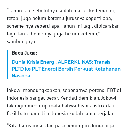
WN
BANTEN
“Tahun lalu sebetulnya sudah masuk ke tema ini,
tetapi juga belum ketemu jurusnya seperti apa,
WN
scheme-nya seperti apa. Tahun ini lagi, dibicarakan
NTT
lagi dan scheme-nya juga belum ketemu,”
sambungnya.
WN
KEPRI
Baca Juga:
Dunia Krisis Energi, ALPERKLINAS: Transisi
WN
PLTD ke PLT Energi Bersih Perkuat Ketahanan
PAPUA
Nasional
WN
Jokowi mengungkapkan, sebenarnya potensi EBT di
PAPUA
Indonesia sangat besar. Kendati demikian, Jokowi
BARAT
tak ingin menutup mata bahwa bisnis listrik dari
fosil batu bara di Indonesia sudah lama berjalan.
WN
RIAU
“Kita harus ingat dan para pemimpin dunia juga