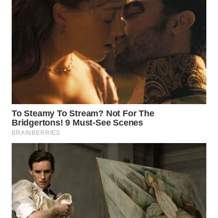
SUMEDANG
WN
CIANJUR
WN
KEPULAUAN
SERIBU
WN
TANGERANG
WN
BINJAI
WN
CIREBON