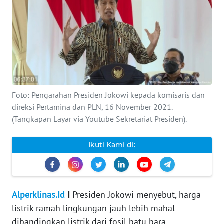
INDEKS
BERITA
KONTAK
KAMI
INFO
Foto: Pengarahan Presiden Jokowi kepada komisaris dan
IKLAN
direksi Pertamina dan PLN, 16 November 2021.
(Tangkapan Layar via Youtube Sekretariat Presiden).
TENTANG
KAMI
Ikuti Kami di:
PEDOMAN
MEDIA
SIBER
Alperklinas.Id
I
Presiden Jokowi menyebut, harga
listrik ramah lingkungan jauh lebih mahal
REDAKSI
dibandingkan listrik dari fosil batu bara.