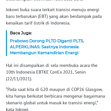
Jokowi buka suara terkait transisi menuju energi
KARIR
baru terbarukan (EBT) yang akan berdampak pada
DISCLAIMER
kenaikan tarif listrik di Indonesia.
Baca Juga:
Wahana
News
Prabowo Dorong PLTD Diganti PLTS,
Regional
ALPERKLINAS: Saatnya Indonesia
Membangun Kemandirian Energi
WN
SUMUT
Hal ini disampaikan di sela membuka acara the
10th Indonesia EBTKE ConEx 2021, Senin
WN
(22/11/2021).
JAKARTA
“Pada saat kita di G20 maupun di COP26 Glasgow,
WN
kita hanya berkutat berbicara mengenai bagaimana
JABAR
skenario global untuk masuk ke transisi energi,”
kata Jokowi.