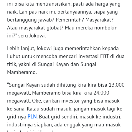
ini bisa kita mentransisikan, pasti ada harga yang
WN
NUSANTARA
naik. Lah pas naik ini, pertanyaannya, siapa yang
bertanggung jawab? Pemerintah? Masyarakat?
WN
Atau masyarakat global? Mau mereka nombokin
JOGJA
ini?” seru Jokowi.
Lebih lanjut, Jokowi juga memerintahkan kepada
WN
JATIM
Luhut untuk mencoba mencari investasi EBT di dua
titik, yakni di Sungai Kayan dan Sungai
WN
Mamberamo.
BALI
“Sungai Kayan sudah dihitung kira-kira bisa 13.000
WN
megawatt, Mamberamo bisa kira-kira 24.000
KALBAR
megawatt. Oke, carikan investor yang bisa masuk
ke sana. Kalau sudah masuk, jangan masuk lagi ke
WN
grid-nya
PLN
. Buat grid sendiri, masuk ke industri,
KALTENG
industrinya siapkan, ada enggak yang mau masuk