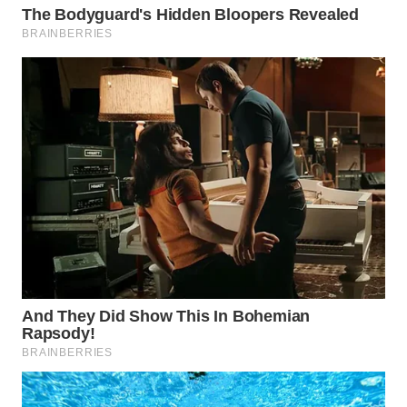
PORTAL
KONSUMEN
FORWAMKI
ALPERKLINAS
FORJASIDA
TAMBANG
NEWS
SITUNGIR
NEWS
SIDIKALANG
NEWS