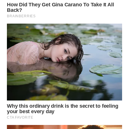
WN
PRIANGAN
TIMUR
WN
SEMARANG
WN
SOLO
WN
BOROBUDUR
WN
MADURA
WN
SURABAYA