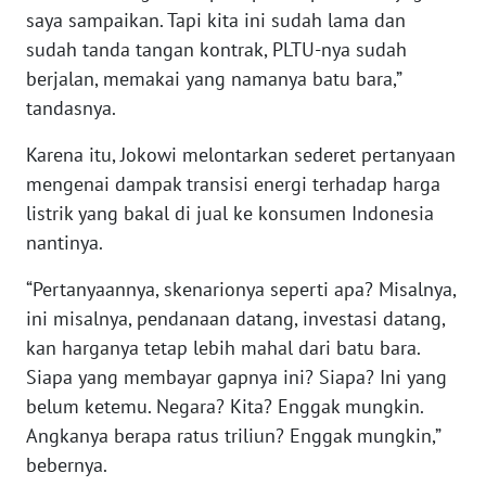
saya sampaikan. Tapi kita ini sudah lama dan
WN
sudah tanda tangan kontrak, PLTU-nya sudah
SERAMBI
berjalan, memakai yang namanya batu bara,”
WN
tandasnya.
JAMBI
Karena itu, Jokowi melontarkan sederet pertanyaan
mengenai dampak transisi energi terhadap harga
WN
SULTRA
listrik yang bakal di jual ke konsumen Indonesia
nantinya.
WN
“Pertanyaannya, skenarionya seperti apa? Misalnya,
NTB
ini misalnya, pendanaan datang, investasi datang,
kan harganya tetap lebih mahal dari batu bara.
WN
SULTENG
Siapa yang membayar gapnya ini? Siapa? Ini yang
belum ketemu. Negara? Kita? Enggak mungkin.
WN
Angkanya berapa ratus triliun? Enggak mungkin,”
SULBAR
bebernya.