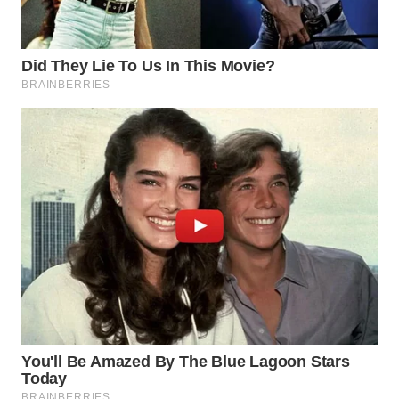
WAHANA
LISTRIK
WAHANA
TRAVEL
WAHANA
TV
WAHANANEWS
ID
WAHANANEWS
CO ID
WAHANANEWS
NET