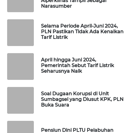
Alperklinas Tampil Sebagai
Narasumber
MAWAKA
ID
Selama Periode April-Juni 2024,
MARTABAT
PLN Pastikan Tidak Ada Kenaikan
NET
Tarif Listrik
PLN
WATCH
April hingga Juni 2024,
Pemerintah Sebut Tarif Listrik
Seharusnya Naik
MKLI
LPKKI
Soal Dugaan Korupsi di Unit
Sumbagsel yang Diusut KPK, PLN
LKKI
Buka Suara
KOPEKLIN
Pensiun Dini PLTU Pelabuhan