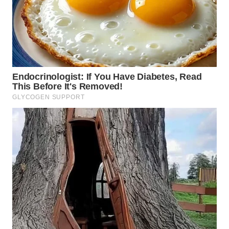
TAPANULI
TENGAH
WN DELI
SERDANG
WN
TEBING
TINGGI
WN
PAKPAK
WN
KARAWANG
WN
BEKASI