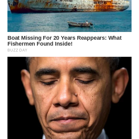
SUMEDANG
WN
CIANJUR
WN
KEPULAUAN
SERIBU
WN
TANGERANG
WN
BINJAI
WN
CIREBON