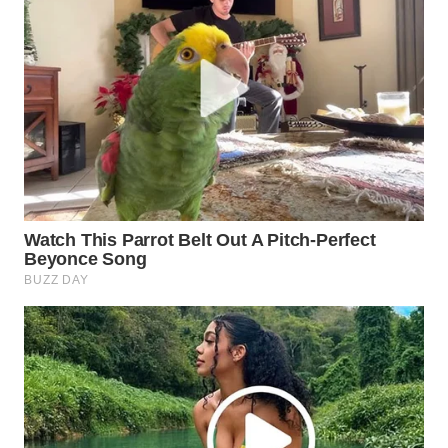
WN
NATUNA
WN
BINTAN
WN
MANDALIKA
WN
LIKUPANG
WN
LABUANBAJO
WN
BORNEO