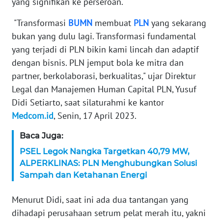
yang signifikan ke perseroan.
KARIR
"Transformasi
BUMN
membuat
PLN
yang sekarang
bukan yang dulu lagi. Transformasi fundamental
DISCLAIMER
yang terjadi di PLN bikin kami lincah dan adaptif
dengan bisnis. PLN jemput bola ke mitra dan
Wahana
partner, berkolaborasi, berkualitas," ujar Direktur
News
Legal dan Manajemen Human Capital PLN, Yusuf
Regional
Didi Setiarto, saat silaturahmi ke kantor
WN
Medcom.id
, Senin, 17 April 2023.
SUMUT
Baca Juga:
WN
PSEL Legok Nangka Targetkan 40,79 MW,
JAKARTA
ALPERKLINAS: PLN Menghubungkan Solusi
Sampah dan Ketahanan Energi
WN
JABAR
Menurut Didi, saat ini ada dua tantangan yang
dihadapi perusahaan setrum pelat merah itu, yakni