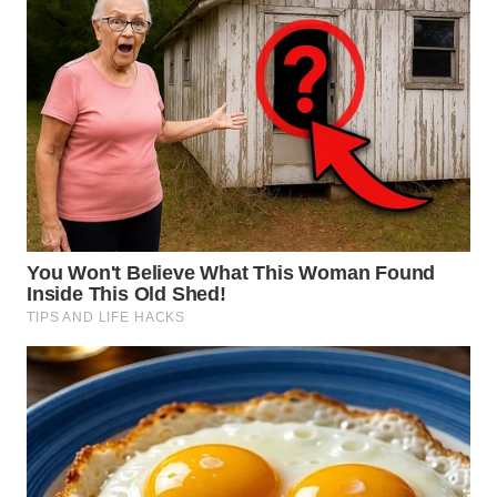
WN
TAPANULI
SELATAN
WN
TANJUNG
LESUNG
WN
KARO
WN
SIMALUNGUN
WN
LABUHANBATU
WN