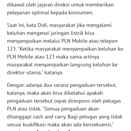
dikawal oleh jajaran direksi untuk memberikan
WN
pelayanan optimal kepada konsumen.
BABEL
Saat ini, kata Didi, masyarakat jika mengalami
WN
keluhan mengenai jaringan listrik bisa
SUMBAR
menyampaikan melalui PLN Mobile atau telepon
123. "Ketika masyarakat menyampaikan keluhan ke
WN
SUMSEL
PLN Mobile atau 123 maka sama artinya
masyarakat menyampaikan langsung keluhan ke
WN
direktur utama," katanya.
BENGKULU
Dengan adanya dua sarana pengaduan tersebut,
katanya, maka akan bisa diketahui apakah
WN
LAMPUNG
pengaduan tersebut cepat direspons oleh petugas
PLN atau tidak. "Semua pengaduan akan
WN
ditanggapi cash and carry. Bagi petugas yang tidak
JATENG
sesuai kualifikasi maka akan ada kensekuensi,"