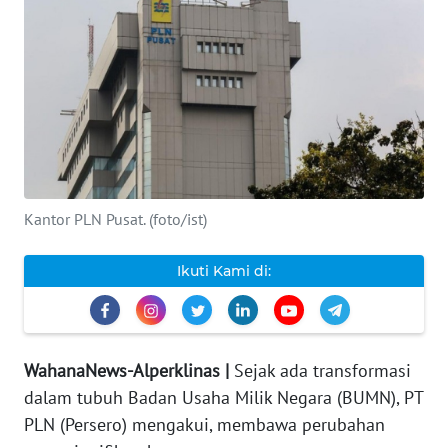
INDEKS
BERITA
KONTAK
KAMI
INFO
IKLAN
Kantor PLN Pusat. (foto/ist)
TENTANG
Ikuti Kami di:
KAMI
PEDOMAN
MEDIA
WahanaNews-Alperklinas |
Sejak ada transformasi
SIBER
dalam tubuh Badan Usaha Milik Negara (BUMN), PT
PLN (Persero) mengakui, membawa perubahan
REDAKSI