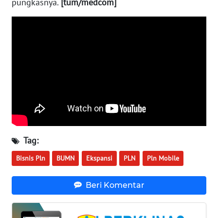
pungkasnya.
[tum/medcom]
WN
NUSANTARA
WN
JOGJA
WN
JATIM
WN
BALI
Tag:
WN
Bisnis Pln
BUMN
Ekspansi
PLN
Pln Mobile
KALBAR
Beri Komentar
WN
KALTENG