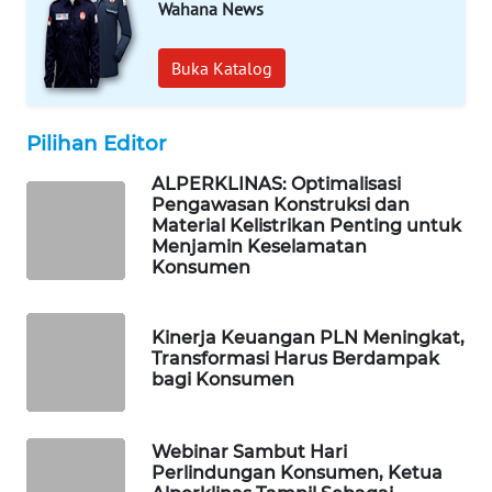
Wahana News
WAHANA
DESA
WISATA
Buka Katalog
LAPAK
WAHANA
Pilihan Editor
ALPERKLINAS: Optimalisasi
Wahana
Pengawasan Konstruksi dan
Network
Material Kelistrikan Penting untuk
Menjamin Keselamatan
Konsumen
KONSUMEN
LISTRIK
Kinerja Keuangan PLN Meningkat,
MASYARAKAT
Transformasi Harus Berdampak
bagi Konsumen
KELISTRIKAN
WALINKI
Webinar Sambut Hari
ID
Perlindungan Konsumen, Ketua