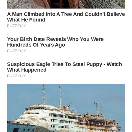
WN
BOGOR
WN
DEPOK
WN
TAPANULI
UTARA
WN
SAMOSIR
WN
PADANG
LAWAS
WN