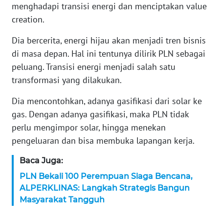
WN
menghadapi transisi energi dan menciptakan value
BANTEN
creation.
Dia bercerita, energi hijau akan menjadi tren bisnis
WN
NTT
di masa depan. Hal ini tentunya dilirik PLN sebagai
peluang. Transisi energi menjadi salah satu
WN
transformasi yang dilakukan.
KEPRI
Dia mencontohkan, adanya gasifikasi dari solar ke
WN
gas. Dengan adanya gasifikasi, maka PLN tidak
PAPUA
perlu mengimpor solar, hingga menekan
pengeluaran dan bisa membuka lapangan kerja.
WN
PAPUA
Baca Juga:
BARAT
PLN Bekali 100 Perempuan Siaga Bencana,
ALPERKLINAS: Langkah Strategis Bangun
WN
Masyarakat Tangguh
RIAU