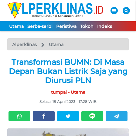
Utama
Serba-serbi
Peristiwa
Tokoh
Indeks
WAHANA
Tutup
TV
Alperklinas
Utama
UTAMA
Transformasi BUMN: Di Masa
Depan Bukan Listrik Saja yang
SERBA-
Diurusi PLN
SERBI
tumpal - Utama
PERISTIWA
Selasa, 18 April 2023 - 17:28 WIB
TOKOH
Informasi