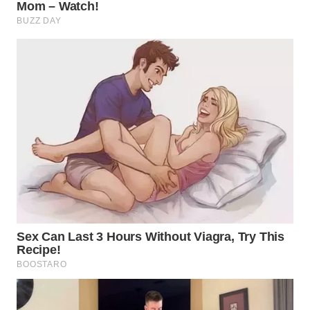
WN
PRIANGAN
TIMUR
WN
SEMARANG
WN
SOLO
WN
BOROBUDUR
WN
MADURA
WN
SURABAYA