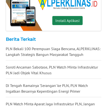
WN
KALTARA
WN
Install Aplikasi
KALSEL
WN
Berita Terkait
KALTIM
PLN Bekali 100 Perempuan Siaga Bencana, ALPERKLINAS:
Langkah Strategis Bangun Masyarakat Tangguh
WN
SULSEL
Soroti Ancaman Sabotase, PLN Watch Minta Infrastruktur
PLN Jadi Objek Vital Khusus
WN
GORONTALO
Di Tengah Ramainya 'Serangan' ke PLN, PLN Watch
WN
Ingatkan Besarnya Kepentingan Energi Primer
SULUT
PLN Watch Minta Aparat Jaga Infrastruktur PLN, Jangan