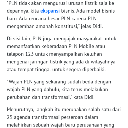
"PLN tidak akan mengurusi urusan listrik saja ke
WN
depannya, kita
ekspansi
bisnis. Ada model bisnis
SERAMBI
baru. Ada rencana besar PLN karena PLN
mengemban amanah konstitusi," jelas Didi.
WN
JAMBI
Di sisi lain, PLN juga mengajak masyarakat untuk
memanfaatkan keberadaan PLN Mobile atau
WN
telepon 123 untuk menyampaikan keluhan
SULTRA
mengenai jaringan listrik yang ada di wilayahnya
atau tempat tinggal untuk segera diperbaiki.
WN
NTB
"Wajah PLN yang sekarang sudah beda dengan
wajah PLN yang dahulu, kita terus melakukan
WN
perubahan dan transformasi," kata Didi.
SULTENG
Menurutnya, langkah itu merupakan salah satu dari
WN
29 agenda transformasi perseroan dalam
SULBAR
melahirkan sebuah wajah baru perusahaan yang