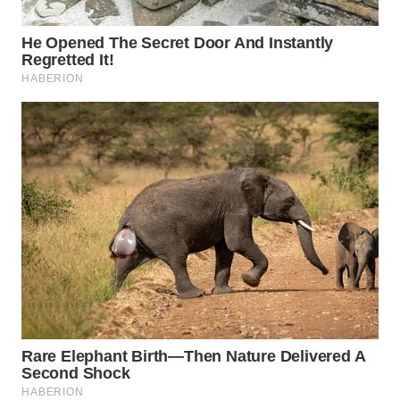
WAHANA
LISTRIK
WAHANA
TRAVEL
WAHANA
TV
WAHANANEWS
ID
WAHANANEWS
CO ID
WAHANANEWS
NET