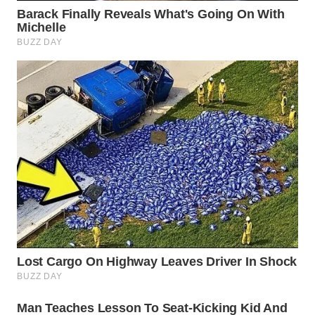
WN
INDRAMAYU
WN
KUNINGAN
WN
MAJALENGKA
WN
SUBANG
WN
SUKABUMI
WN
PURWAKARTA