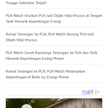
WN
Tunggu Sabotase Terjadi
MALUKU
PLN Watch Usulkan PLN Jadi Objek Vital Khusus di Tengah
WN
Tarik Menarik Kepentingan Energi
MALUT
Ramai 'Serangan' ke PLN, PLN Watch Dorong PLN Jadi
WN
Objek Vital Khusus
DAIRI
PLN Watch Soroti Ramainya 'Serangan' ke PLN dan Tarik
WN
Menarik Kepentingan Energi Primer
DANAU
TOBA
Ramai Serangan ke PLN, PLN Watch Pertanyakan
Kepentingan di Balik Isu Energi Primer
WN
NIAS
WN
LANGKAT