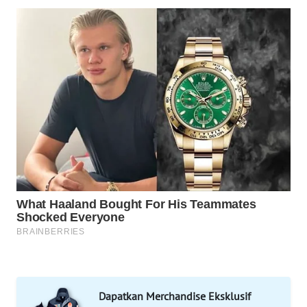
WAHANA
SPORT
WAHANA
UMKM
WAHANA
SELEB
WAHANA
PERSONA
WAHANA
OTOMOTIF
WAHANA
HEALTH
Dapatkan Merchandise Eksklusif