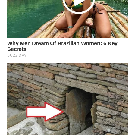
Wahana
Media
Group
WAHANA
NEWS
WAHANA
TANI
WAHANA
ADVOKAT
WAHANA
INFRASTRUKTUR
WAHANA
KONSUMEN