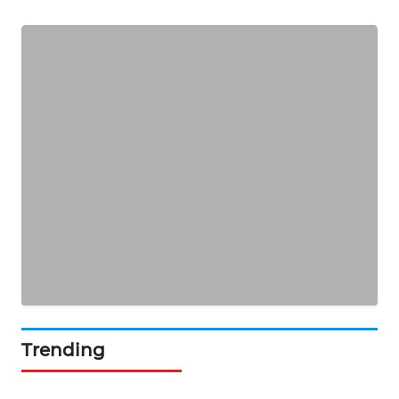
KARING
NEWS
JURNAL
MARITIM
HUMBANG
NEWS
GARONGGANG
NEWS
FISUELRI
ID
ENERGI
Trending
NEWS
CILEUNGSI