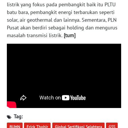
listrik yang fokus pada pembangkit baik itu PLTU
WN
BABEL
batu bara, pembangkit energi terbarukan seperti
solar, air geothermal dan lainnya. Sementara, PLN
WN
Pusat akan berdiri sebagai holding dan mengurus
SUMBAR
masalah transmisi listrik.
[tum]
WN
SUMSEL
WN
BENGKULU
WN
LAMPUNG
WN
Tag:
JATENG
BUMN
Erick Thohir
Global Sertifikasi Sejahtera
GSS