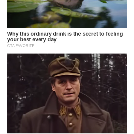
WAHANA
SPORT
WAHANA
UMKM
WAHANA
SELEB
WAHANA
PERSONA
WAHANA
OTOMOTIF
WAHANA
HEALTH