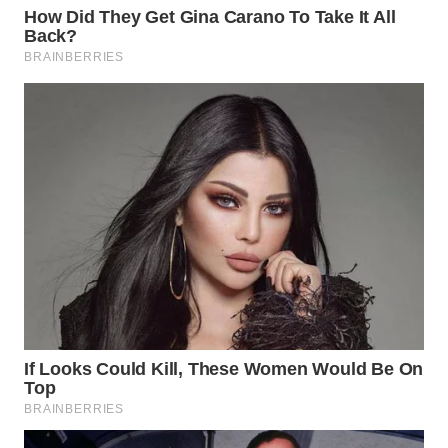
SUMEDANG
WN
CIANJUR
WN
KEPULAUAN
SERIBU
WN
TANGERANG
WN
BINJAI
WN
CIREBON