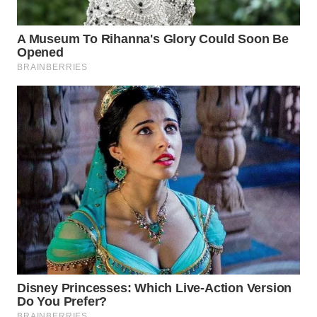
WN
NATUNA
WN
BINTAN
WN
MANDALIKA
WN
LIKUPANG
WN
LABUANBAJO
WN
BORNEO