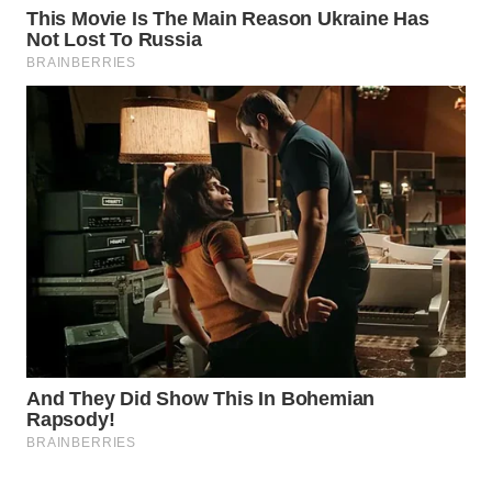
WAHANA
DESA
WISATA
LAPAK
WAHANA
Wahana
Network
KONSUMEN
LISTRIK
MASYARAKAT
KELISTRIKAN
WALINKI
ID