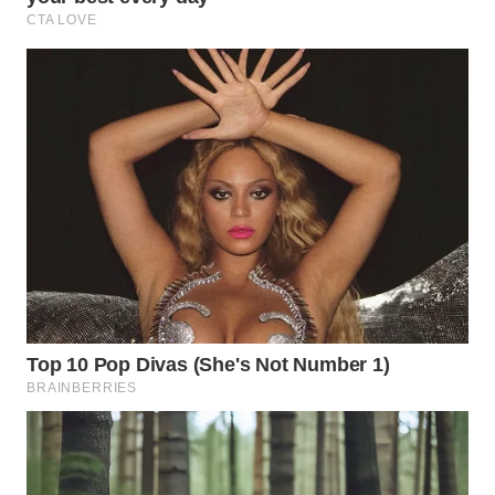
WN
TAPANULI
SELATAN
WN
TANJUNG
LESUNG
WN
KARO
WN
SIMALUNGUN
WN
LABUHANBATU
WN