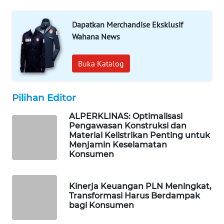
MAWAKA
ID
Dapatkan Merchandise Eksklusif
Wahana News
MARTABAT
NET
Buka Katalog
PLN
WATCH
Pilihan Editor
ALPERKLINAS: Optimalisasi
MKLI
Pengawasan Konstruksi dan
Material Kelistrikan Penting untuk
Menjamin Keselamatan
LPKKI
Konsumen
LKKI
Kinerja Keuangan PLN Meningkat,
Transformasi Harus Berdampak
KOPEKLIN
bagi Konsumen