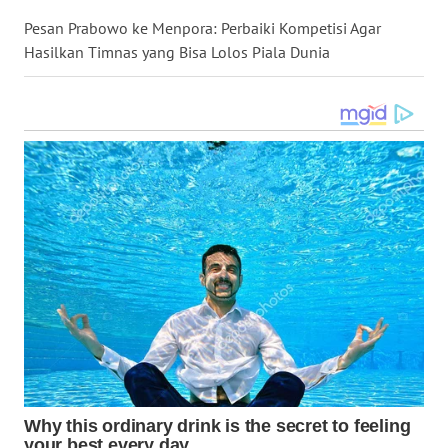
WN
Pesan Prabowo ke Menpora: Perbaiki Kompetisi Agar
MALUKU
Hasilkan Timnas yang Bisa Lolos Piala Dunia
WN
MALUT
WN
DAIRI
WN
DANAU
TOBA
WN
NIAS
WN
LANGKAT