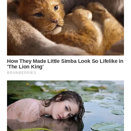
WAHANA
LISTRIK
WAHANA
TRAVEL
WAHANA
TV
WAHANANEWS
ID
WAHANANEWS
CO ID
WAHANANEWS
NET