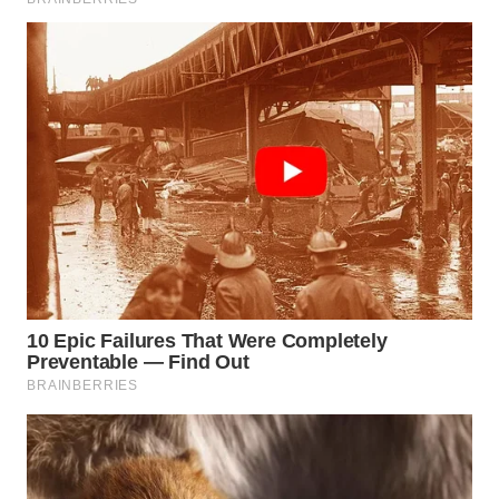
Wahana
Media
Group
WAHANA
NEWS
WAHANA
TANI
WAHANA
ADVOKAT
WAHANA
INFRASTRUKTUR
WAHANA
KONSUMEN