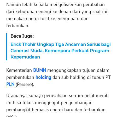
Namun lebih kepada mengefisienkan perubahan
KARIR
dari kebutuhan energi ke depan dari yang saat ini
memakai energi fosil ke energi baru dan
DISCLAIMER
terbarukan.
Baca Juga:
Wahana
News
Erick Thohir Ungkap Tiga Ancaman Serius bagi
Regional
Generasi Muda, Kemenpora Perkuat Program
Kepemudaan
WN
SUMUT
Kementerian
BUMN
mengungkapkan tujuan dalam
pembentukan
holding
dan sub holding di tubuh PT
WN
PLN
(Persero).
JAKARTA
Utamanya, supaya perusahaan setrum pelat merah
WN
ini bisa fokus menggenjot pengembangan
JABAR
pembangkit berbasis energi baru dan terbarukan
(EBT).