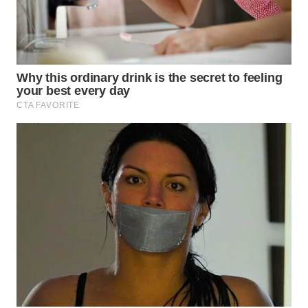
WN
BOGOR
WN
DEPOK
WN
TAPANULI
UTARA
WN
SAMOSIR
WN
PADANG
LAWAS
WN