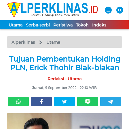
Utama
Serba-serbi
Peristiwa
Tokoh
Indeks
WAHANA
Tutup
TV
Alperklinas
Utama
UTAMA
Tujuan Pembentukan Holding
PLN, Erick Thohir Blak-blakan
SERBA-
Redaksi - Utama
SERBI
Jumat, 9 September 2022 - 22:10 WIB
PERISTIWA
TOKOH
Informasi