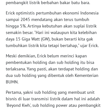
pembangkit listrik berbahan bakar batu bara.
WN
SERAMBI
Erick optimistis pertumbuhan ekonomi Indonesia
sampai 2045 mendatang akan terus tumbuh
WN
hingga 5%. Artinya kebutuhan akan suplai listrik
JAMBI
semakin besar. "Hari ini walaupun kita kelebihan
daya 15 Giga Watt (GW), bukan berarti kita gak
WN
tumbuhkan listrik kita tetapi bertahap," ujar Erick.
SULTRA
Meski demikian, Erick belum merinci kapan
WN
pembentukan holding dan sub holding itu bisa
NTB
terlaksana. Yang pasti, akan terdapat holding dan
dua sub holding yang dibentuk oleh Kementerian
WN
BUMN.
SULTENG
Pertama, yakni sub holding yang membuat unit
WN
bisnis di luar transmisi listrik dalam hal ini adalah
SULBAR
'Beyond Kwh', sub holding power atau pembangkit