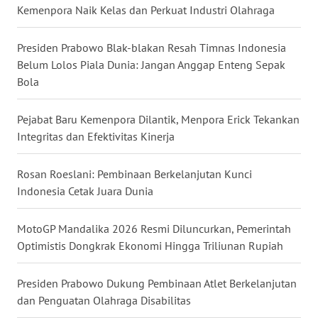
WN
Kemenpora Naik Kelas dan Perkuat Industri Olahraga
KALTARA
Presiden Prabowo Blak-blakan Resah Timnas Indonesia
WN
Belum Lolos Piala Dunia: Jangan Anggap Enteng Sepak
KALSEL
Bola
WN
Pejabat Baru Kemenpora Dilantik, Menpora Erick Tekankan
KALTIM
Integritas dan Efektivitas Kinerja
WN
Rosan Roeslani: Pembinaan Berkelanjutan Kunci
SULSEL
Indonesia Cetak Juara Dunia
WN
MotoGP Mandalika 2026 Resmi Diluncurkan, Pemerintah
GORONTALO
Optimistis Dongkrak Ekonomi Hingga Triliunan Rupiah
WN
Presiden Prabowo Dukung Pembinaan Atlet Berkelanjutan
SULUT
dan Penguatan Olahraga Disabilitas