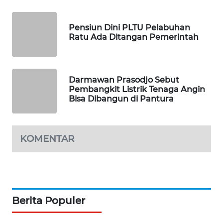
SIBARAGAS
NEWS
Pensiun Dini PLTU Pelabuhan
Ratu Ada Ditangan Pemerintah
METRO
SIANTAR
NEWS
Darmawan Prasodjo Sebut
Pembangkit Listrik Tenaga Angin
METRO
Bisa Dibangun di Pantura
MEDAN
NEWS
KOMENTAR
METRO
JAKARTA
NEWS
KRT
NEWS
Berita Populer