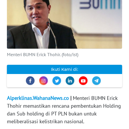
INDEKS
BERITA
KONTAK
KAMI
Menteri BUMN Erick Thohir. (foto/ist)
INFO
IKLAN
Ikuti Kami di:
TENTANG
KAMI
PEDOMAN
Alperklinas.WahanaNews.co
|
Menteri BUMN Erick
MEDIA
Thohir memastikan rencana pembentukan Holding
SIBER
dan Sub holding di PT PLN bukan untuk
meliberalisasi kelistrikan nasional.
REDAKSI