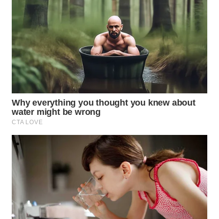
TAPANULI
TENGAH
WN DELI
SERDANG
WN
TEBING
TINGGI
WN
PAKPAK
WN
KARAWANG
WN
BEKASI