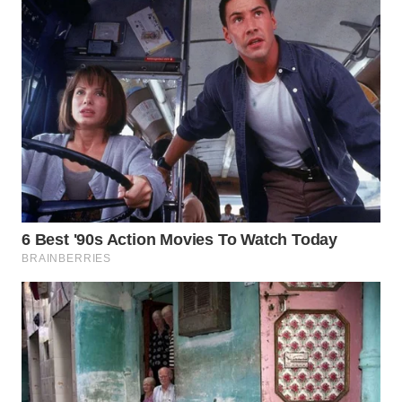
WN
INDRAMAYU
WN
KUNINGAN
WN
MAJALENGKA
WN
SUBANG
WN
SUKABUMI
WN
PURWAKARTA