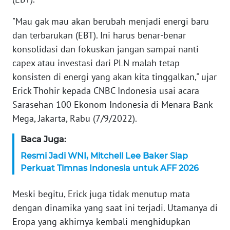
WN
BANTEN
"Mau gak mau akan berubah menjadi energi baru
dan terbarukan (EBT). Ini harus benar-benar
WN
konsolidasi dan fokuskan jangan sampai nanti
NTT
capex atau investasi dari PLN malah tetap
konsisten di energi yang akan kita tinggalkan," ujar
WN
Erick Thohir kepada CNBC Indonesia usai acara
KEPRI
Sarasehan 100 Ekonom Indonesia di Menara Bank
WN
Mega, Jakarta, Rabu (7/9/2022).
PAPUA
Baca Juga:
WN
Resmi Jadi WNI, Mitchell Lee Baker Siap
PAPUA
Perkuat Timnas Indonesia untuk AFF 2026
BARAT
Meski begitu, Erick juga tidak menutup mata
WN
dengan dinamika yang saat ini terjadi. Utamanya di
RIAU
Eropa yang akhirnya kembali menghidupkan