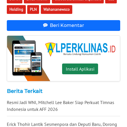
WN
Holding
PLN
Wahananewsco
NUSANTARA
Beri Komentar
WN
JOGJA
WN
JATIM
WN
Install Aplikasi
BALI
WN
Berita Terkait
KALBAR
Resmi Jadi WNI, Mitchell Lee Baker Siap Perkuat Timnas
Indonesia untuk AFF 2026
WN
KALTENG
Erick Thohir Lantik Sesmenpora dan Deputi Baru, Dorong