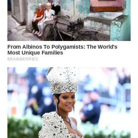
WN
PRIANGAN
TIMUR
WN
SEMARANG
WN
SOLO
WN
BOROBUDUR
WN
MADURA
WN
SURABAYA