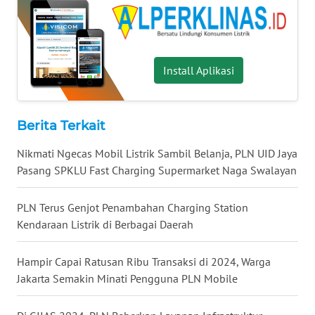
WN
KALTARA
WN
Install Aplikasi
KALSEL
WN
Berita Terkait
KALTIM
Nikmati Ngecas Mobil Listrik Sambil Belanja, PLN UID Jaya
WN
Pasang SPKLU Fast Charging Supermarket Naga Swalayan
SULSEL
PLN Terus Genjot Penambahan Charging Station
WN
Kendaraan Listrik di Berbagai Daerah
GORONTALO
Hampir Capai Ratusan Ribu Transaksi di 2024, Warga
WN
Jakarta Semakin Minati Pengguna PLN Mobile
SULUT