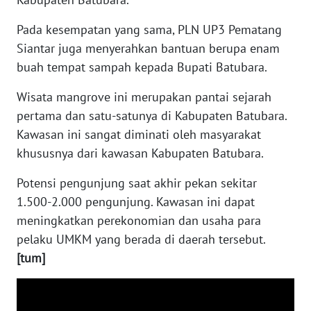
WN
BABEL
Pada kesempatan yang sama, PLN UP3 Pematang
Siantar juga menyerahkan bantuan berupa enam
WN
buah tempat sampah kepada Bupati Batubara.
SUMBAR
Wisata mangrove ini merupakan pantai sejarah
pertama dan satu-satunya di Kabupaten Batubara.
WN
SUMSEL
Kawasan ini sangat diminati oleh masyarakat
khususnya dari kawasan Kabupaten Batubara.
WN
Potensi pengunjung saat akhir pekan sekitar
BENGKULU
1.500-2.000 pengunjung. Kawasan ini dapat
WN
meningkatkan perekonomian dan usaha para
LAMPUNG
pelaku UMKM yang berada di daerah tersebut.
[tum]
WN
JATENG