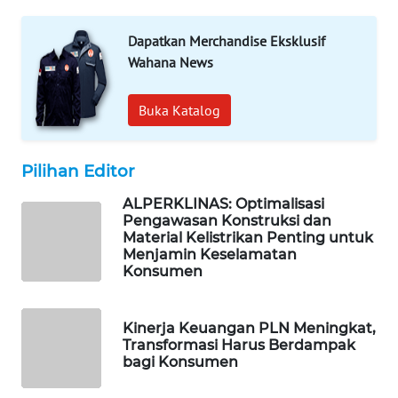
WAHANA
DESA
Dapatkan Merchandise Eksklusif
WISATA
Wahana News
LAPAK
Buka Katalog
WAHANA
Wahana
Pilihan Editor
Network
ALPERKLINAS: Optimalisasi
Pengawasan Konstruksi dan
KONSUMEN
Material Kelistrikan Penting untuk
LISTRIK
Menjamin Keselamatan
Konsumen
MASYARAKAT
KELISTRIKAN
Kinerja Keuangan PLN Meningkat,
Transformasi Harus Berdampak
WALINKI
bagi Konsumen
ID