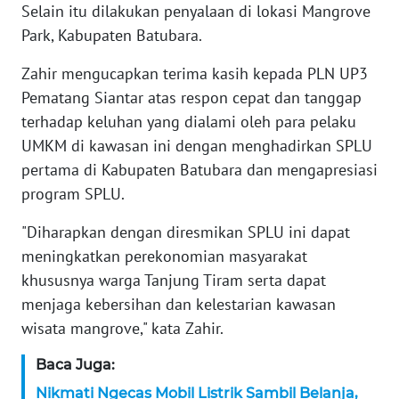
WN
Selain itu dilakukan penyalaan di lokasi Mangrove
BANTEN
Park, Kabupaten Batubara.
WN
Zahir mengucapkan terima kasih kepada PLN UP3
NTT
Pematang Siantar atas respon cepat dan tanggap
terhadap keluhan yang dialami oleh para pelaku
WN
UMKM di kawasan ini dengan menghadirkan SPLU
KEPRI
pertama di Kabupaten Batubara dan mengapresiasi
program SPLU.
WN
PAPUA
"Diharapkan dengan diresmikan SPLU ini dapat
meningkatkan perekonomian masyarakat
WN
khususnya warga Tanjung Tiram serta dapat
PAPUA
menjaga kebersihan dan kelestarian kawasan
BARAT
wisata mangrove," kata Zahir.
WN
Baca Juga:
RIAU
Nikmati Ngecas Mobil Listrik Sambil Belanja,