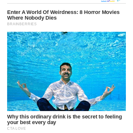
WN
TAPANULI
SELATAN
WN
TANJUNG
LESUNG
WN
KARO
WN
SIMALUNGUN
WN
LABUHANBATU
WN