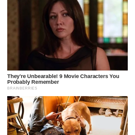
WN
PRIANGAN
TIMUR
WN
SEMARANG
WN
SOLO
WN
BOROBUDUR
WN
MADURA
WN
SURABAYA