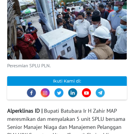
INDEKS
BERITA
KONTAK
KAMI
INFO
IKLAN
Peresmian SPLU PLN.
TENTANG
Ikuti Kami di:
KAMI
PEDOMAN
MEDIA
Alperklinas ID |
Bupati Batubara Ir H Zahir MAP ​​
SIBER
meresmikan dan menyalakan 5 unit SPLU bersama
Senior Manajer Niaga dan Manajemen Pelanggan
REDAKSI