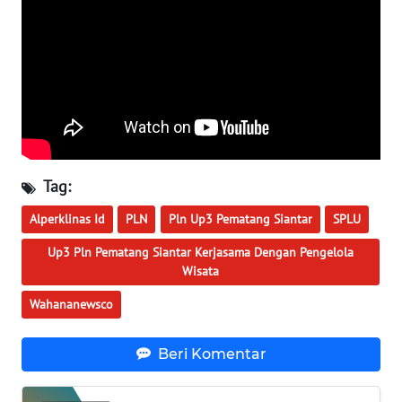
WN
NUSANTARA
WN
JOGJA
WN
JATIM
Tag:
WN
Alperklinas Id
PLN
Pln Up3 Pematang Siantar
SPLU
BALI
Up3 Pln Pematang Siantar Kerjasama Dengan Pengelola
Wisata
WN
KALBAR
Wahananewsco
WN
Beri Komentar
KALTENG