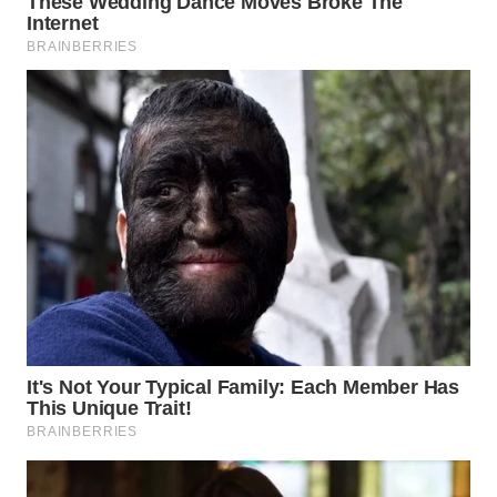
WN
INDRAMAYU
WN
KUNINGAN
WN
MAJALENGKA
WN
SUBANG
WN
SUKABUMI
WN
PURWAKARTA