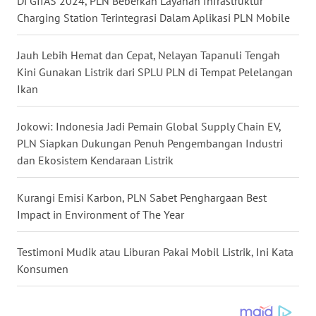
Di GIIAS 2024, PLN Beberkan Layanan Infrastruktur
WN
Charging Station Terintegrasi Dalam Aplikasi PLN Mobile
MALUKU
Jauh Lebih Hemat dan Cepat, Nelayan Tapanuli Tengah
WN
Kini Gunakan Listrik dari SPLU PLN di Tempat Pelelangan
MALUT
Ikan
WN
DAIRI
Jokowi: Indonesia Jadi Pemain Global Supply Chain EV,
PLN Siapkan Dukungan Penuh Pengembangan Industri
dan Ekosistem Kendaraan Listrik
WN
DANAU
TOBA
Kurangi Emisi Karbon, PLN Sabet Penghargaan Best
Impact in Environment of The Year
WN
NIAS
Testimoni Mudik atau Liburan Pakai Mobil Listrik, Ini Kata
Konsumen
WN
LANGKAT