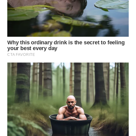
Wahana
Media
Group
WAHANA
NEWS
WAHANA
TANI
WAHANA
ADVOKAT
WAHANA
INFRASTRUKTUR
WAHANA
KONSUMEN