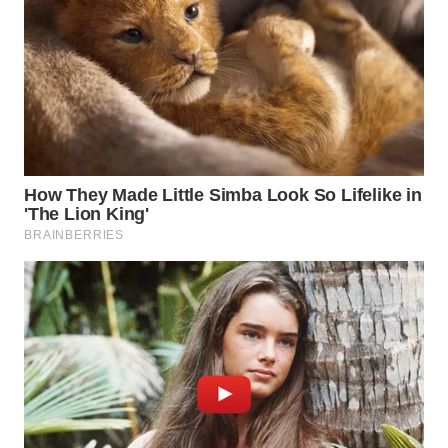
WN
BOGOR
WN
DEPOK
WN
TAPANULI
UTARA
WN
SAMOSIR
WN
PADANG
LAWAS
WN