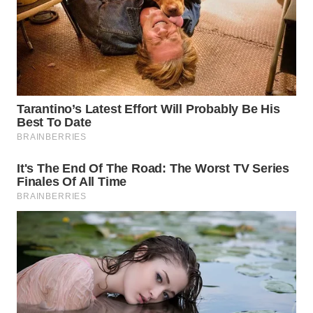
WN
NATUNA
WN
BINTAN
WN
MANDALIKA
WN
LIKUPANG
WN
LABUANBAJO
WN
BORNEO