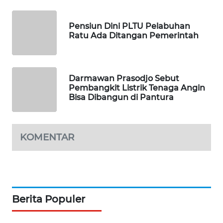
PORTAL
KONSUMEN
Pensiun Dini PLTU Pelabuhan
Ratu Ada Ditangan Pemerintah
FORWAMKI
ALPERKLINAS
Darmawan Prasodjo Sebut
Pembangkit Listrik Tenaga Angin
FORJASIDA
Bisa Dibangun di Pantura
TAMBANG
NEWS
KOMENTAR
SITUNGIR
NEWS
SIDIKALANG
Berita Populer
NEWS