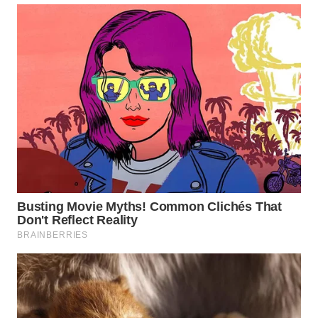
TAPANULI
TENGAH
WN DELI
SERDANG
WN
TEBING
TINGGI
WN
PAKPAK
WN
KARAWANG
WN
BEKASI