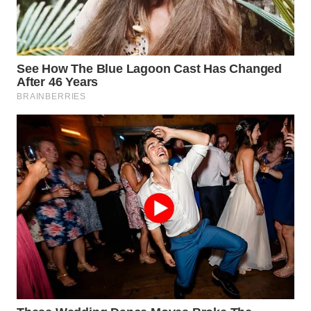
SUMEDANG
WN
CIANJUR
WN
KEPULAUAN
SERIBU
WN
TANGERANG
WN
BINJAI
WN
CIREBON