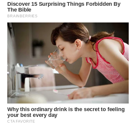
WAHANA
SPORT
WAHANA
UMKM
WAHANA
SELEB
WAHANA
PERSONA
WAHANA
OTOMOTIF
WAHANA
HEALTH