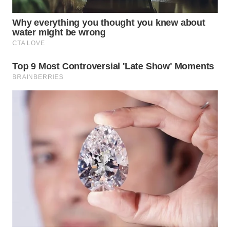
WAHANA
LISTRIK
WAHANA
TRAVEL
WAHANA
TV
WAHANANEWS
ID
WAHANANEWS
CO ID
WAHANANEWS
NET