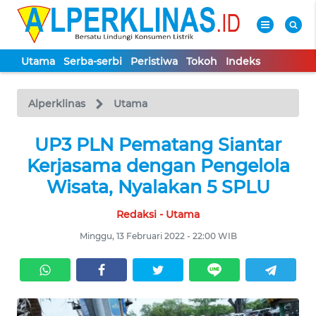
Utama
Serba-serbi
Peristiwa
Tokoh
Indeks
WAHANA
Tutup
TV
Alperklinas
Utama
UTAMA
UP3 PLN Pematang Siantar
Kerjasama dengan Pengelola
SERBA-
Wisata, Nyalakan 5 SPLU
SERBI
Redaksi - Utama
PERISTIWA
Minggu, 13 Februari 2022 - 22:00 WIB
TOKOH
Informasi