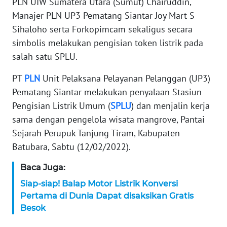
PLN UIW Sumatera Utara (Sumut) Chairuddin,
Manajer PLN UP3 Pematang Siantar Joy Mart S
KARIR
Sihaloho serta Forkopimcam sekaligus secara
simbolis melakukan pengisian token listrik pada
DISCLAIMER
salah satu SPLU.
Wahana
PT
PLN
Unit Pelaksana Pelayanan Pelanggan (UP3)
News
Regional
Pematang Siantar melakukan penyalaan Stasiun
Pengisian Listrik Umum (
SPLU
) dan menjalin kerja
WN
sama dengan pengelola wisata mangrove, Pantai
SUMUT
Sejarah Perupuk Tanjung Tiram, Kabupaten
Batubara, Sabtu (12/02/2022).
WN
JAKARTA
Baca Juga:
Siap-siap! Balap Motor Listrik Konversi
WN
Pertama di Dunia Dapat disaksikan Gratis
JABAR
Besok