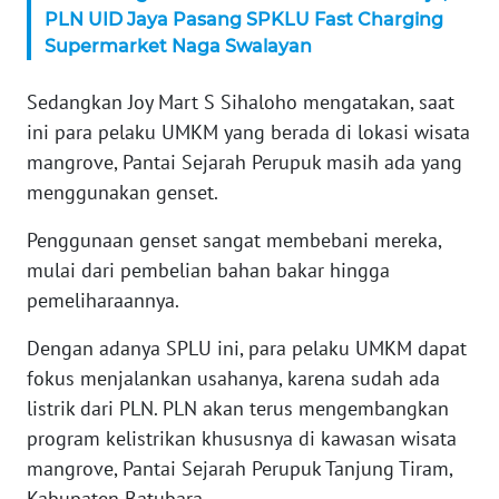
PLN UID Jaya Pasang SPKLU Fast Charging
WN
Supermarket Naga Swalayan
SERAMBI
Sedangkan Joy Mart S Sihaloho mengatakan, saat
WN
ini para pelaku UMKM yang berada di lokasi wisata
JAMBI
mangrove, Pantai Sejarah Perupuk masih ada yang
menggunakan genset.
WN
SULTRA
Penggunaan genset sangat membebani mereka,
mulai dari pembelian bahan bakar hingga
WN
NTB
pemeliharaannya.
Dengan adanya SPLU ini, para pelaku UMKM dapat
WN
fokus menjalankan usahanya, karena sudah ada
SULTENG
listrik dari PLN. PLN akan terus mengembangkan
program kelistrikan khususnya di kawasan wisata
WN
SULBAR
mangrove, Pantai Sejarah Perupuk Tanjung Tiram,
Kabupaten Batubara.