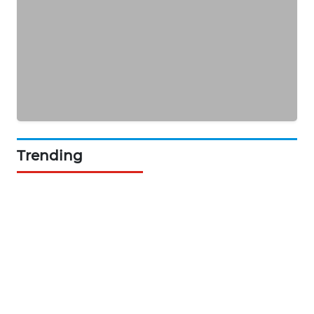
KARING
NEWS
JURNAL
MARITIM
HUMBANG
NEWS
Trending
GARONGGANG
NEWS
FISUELRI
ID
ENERGI
NEWS
CILEUNGSI