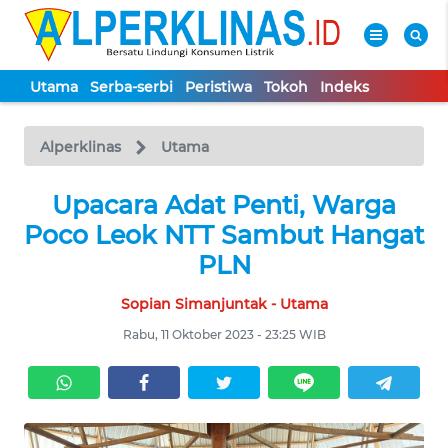
Utama
Serba-serbi
Peristiwa
Tokoh
Indeks
WAHANA
Tutup
TV
Alperklinas
Utama
UTAMA
Upacara Adat Penti, Warga
Poco Leok NTT Sambut Hangat
SERBA-
PLN
SERBI
Sopian Simanjuntak - Utama
PERISTIWA
Rabu, 11 Oktober 2023 - 23:25 WIB
TOKOH
Informasi