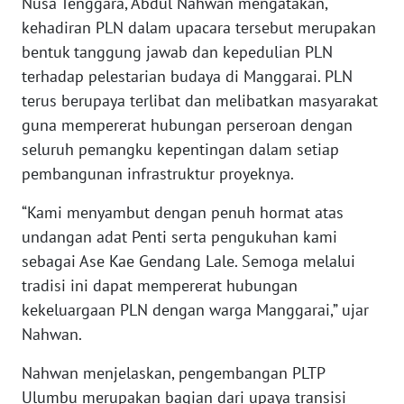
Nusa Tenggara, Abdul Nahwan mengatakan,
WN
kehadiran PLN dalam upacara tersebut merupakan
BABEL
bentuk tanggung jawab dan kepedulian PLN
terhadap pelestarian budaya di Manggarai. PLN
WN
terus berupaya terlibat dan melibatkan masyarakat
SUMBAR
guna mempererat hubungan perseroan dengan
seluruh pemangku kepentingan dalam setiap
WN
SUMSEL
pembangunan infrastruktur proyeknya.
“Kami menyambut dengan penuh hormat atas
WN
undangan adat Penti serta pengukuhan kami
BENGKULU
sebagai Ase Kae Gendang Lale. Semoga melalui
tradisi ini dapat mempererat hubungan
WN
LAMPUNG
kekeluargaan PLN dengan warga Manggarai,” ujar
Nahwan.
WN
JATENG
Nahwan menjelaskan, pengembangan PLTP
Ulumbu merupakan bagian dari upaya transisi