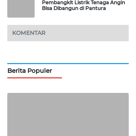
Pembangkit Listrik Tenaga Angin
SIBARAGAS
Bisa Dibangun di Pantura
NEWS
METRO
KOMENTAR
SIANTAR
NEWS
METRO
MEDAN
NEWS
Berita Populer
METRO
JAKARTA
NEWS
KRT
NEWS