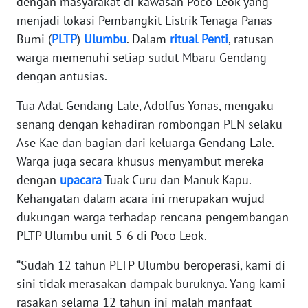
dengan masyarakat di kawasan Poco Leok yang
WN
menjadi lokasi Pembangkit Listrik Tenaga Panas
BANTEN
Bumi (
PLTP
)
Ulumbu
. Dalam
ritual
Penti
, ratusan
WN
warga memenuhi setiap sudut Mbaru Gendang
NTT
dengan antusias.
Tua Adat Gendang Lale, Adolfus Yonas, mengaku
WN
KEPRI
senang dengan kehadiran rombongan PLN selaku
Ase Kae dan bagian dari keluarga Gendang Lale.
WN
Warga juga secara khusus menyambut mereka
PAPUA
dengan
upacara
Tuak Curu dan Manuk Kapu.
Kehangatan dalam acara ini merupakan wujud
WN
dukungan warga terhadap rencana pengembangan
PAPUA
PLTP Ulumbu unit 5-6 di Poco Leok.
BARAT
“Sudah 12 tahun PLTP Ulumbu beroperasi, kami di
WN
sini tidak merasakan dampak buruknya. Yang kami
RIAU
rasakan selama 12 tahun ini malah manfaat