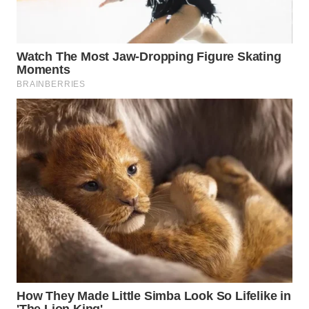
WN
BOGOR
WN
DEPOK
WN
TAPANULI
UTARA
WN
SAMOSIR
WN
PADANG
LAWAS
WN