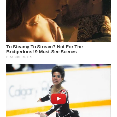
TAPANULI
TENGAH
WN DELI
SERDANG
WN
TEBING
TINGGI
WN
PAKPAK
WN
KARAWANG
WN
BEKASI