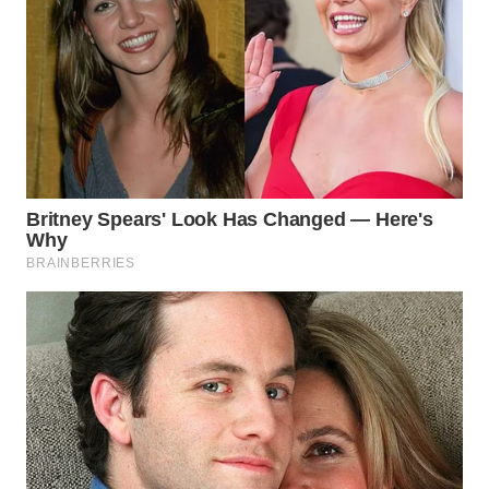
WN
PRIANGAN
TIMUR
WN
SEMARANG
WN
SOLO
WN
BOROBUDUR
WN
MADURA
WN
SURABAYA