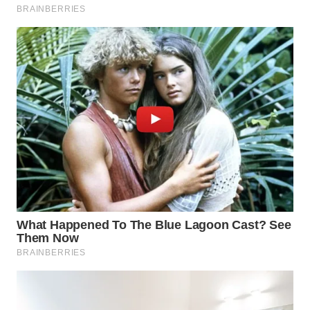
WAHANA
LISTRIK
WAHANA
TRAVEL
WAHANA
TV
WAHANANEWS
ID
WAHANANEWS
CO ID
WAHANANEWS
NET