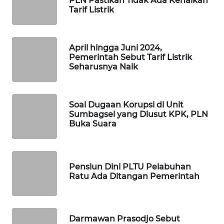
PLN Pastikan Tidak Ada Kenaikan
PORTAL
Tarif Listrik
KONSUMEN
FORWAMKI
April hingga Juni 2024,
Pemerintah Sebut Tarif Listrik
Seharusnya Naik
ALPERKLINAS
FORJASIDA
Soal Dugaan Korupsi di Unit
Sumbagsel yang Diusut KPK, PLN
TAMBANG
Buka Suara
NEWS
SITUNGIR
Pensiun Dini PLTU Pelabuhan
NEWS
Ratu Ada Ditangan Pemerintah
SIDIKALANG
NEWS
Darmawan Prasodjo Sebut