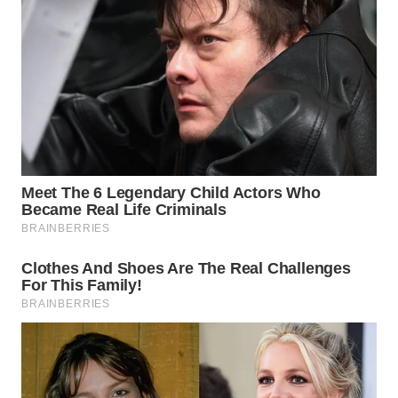
WN
INDRAMAYU
WN
KUNINGAN
WN
MAJALENGKA
WN
SUBANG
WN
SUKABUMI
WN
PURWAKARTA