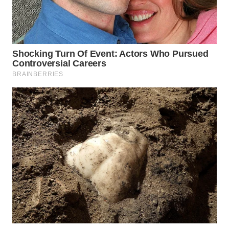
WN
NATUNA
WN
BINTAN
WN
MANDALIKA
WN
LIKUPANG
WN
LABUANBAJO
WN
BORNEO