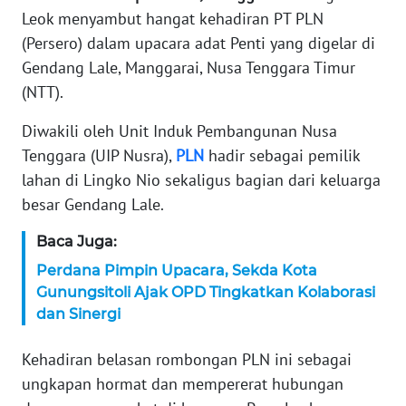
Leok menyambut hangat kehadiran PT PLN
KARIR
(Persero) dalam upacara adat Penti yang digelar di
Gendang Lale, Manggarai, Nusa Tenggara Timur
DISCLAIMER
(NTT).
Wahana
Diwakili oleh Unit Induk Pembangunan Nusa
News
Tenggara (UIP Nusra),
PLN
hadir sebagai pemilik
Regional
lahan di Lingko Nio sekaligus bagian dari keluarga
besar Gendang Lale.
WN
SUMUT
Baca Juga:
Perdana Pimpin Upacara, Sekda Kota
WN
Gunungsitoli Ajak OPD Tingkatkan Kolaborasi
JAKARTA
dan Sinergi
WN
Kehadiran belasan rombongan PLN ini sebagai
JABAR
ungkapan hormat dan mempererat hubungan