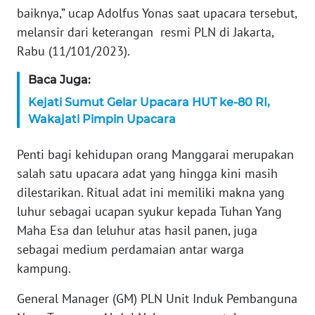
baiknya,” ucap Adolfus Yonas saat upacara tersebut,
WN
melansir dari keterangan resmi PLN di Jakarta,
SERAMBI
Rabu (11/101/2023).
WN
Baca Juga:
JAMBI
Kejati Sumut Gelar Upacara HUT ke-80 RI,
Wakajati Pimpin Upacara
WN
SULTRA
Penti bagi kehidupan orang Manggarai merupakan
salah satu upacara adat yang hingga kini masih
WN
NTB
dilestarikan. Ritual adat ini memiliki makna yang
luhur sebagai ucapan syukur kepada Tuhan Yang
WN
Maha Esa dan leluhur atas hasil panen, juga
SULTENG
sebagai medium perdamaian antar warga
kampung.
WN
SULBAR
General Manager (GM) PLN Unit Induk Pembanguna