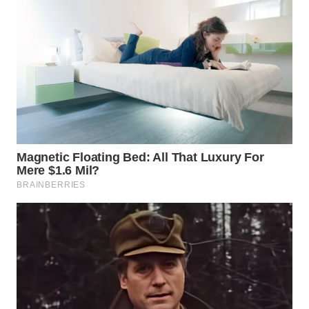
WAHANA
SPORT
WAHANA
UMKM
WAHANA
SELEB
WAHANA
PERSONA
WAHANA
OTOMOTIF
WAHANA
HEALTH