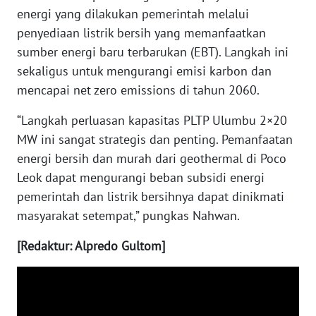
WN
energi yang dilakukan pemerintah melalui
NUSANTARA
penyediaan listrik bersih yang memanfaatkan
sumber energi baru terbarukan (EBT). Langkah ini
WN
sekaligus untuk mengurangi emisi karbon dan
JOGJA
mencapai net zero emissions di tahun 2060.
WN
“Langkah perluasan kapasitas PLTP Ulumbu 2×20
JATIM
MW ini sangat strategis dan penting. Pemanfaatan
energi bersih dan murah dari geothermal di Poco
WN
Leok dapat mengurangi beban subsidi energi
BALI
pemerintah dan listrik bersihnya dapat dinikmati
masyarakat setempat,” pungkas Nahwan.
WN
KALBAR
[Redaktur: Alpredo Gultom]
WN
KALTENG