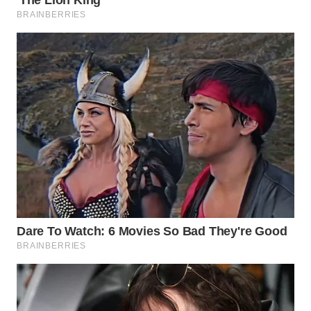
SUMEDANG
WN
CIANJUR
WN
KEPULAUAN
SERIBU
WN
TANGERANG
WN
BINJAI
WN
CIREBON