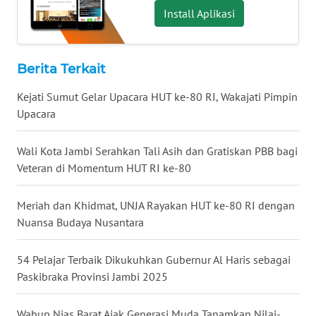
WN
Install Aplikasi
MALUKU
WN
Berita Terkait
MALUT
Kejati Sumut Gelar Upacara HUT ke-80 RI, Wakajati Pimpin
WN
Upacara
DAIRI
Wali Kota Jambi Serahkan Tali Asih dan Gratiskan PBB bagi
WN
Veteran di Momentum HUT RI ke-80
DANAU
TOBA
Meriah dan Khidmat, UNJA Rayakan HUT ke-80 RI dengan
Nuansa Budaya Nusantara
WN
NIAS
54 Pelajar Terbaik Dikukuhkan Gubernur Al Haris sebagai
Paskibraka Provinsi Jambi 2025
WN
LANGKAT
Wabup Nias Barat Ajak Generasi Muda Tanamkan Nilai-