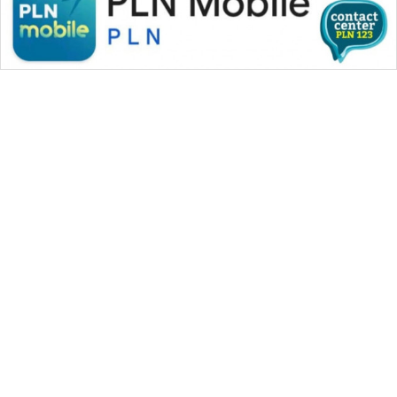
WAHANA MEDIA GROUP
|
|
|
WAHANA NEWS co
WAHANA TANI
WAHANA ADVOKAT
|
|
WAHANA INFRASTRUKTUR
WAHANA KONSUMEN
|
|
|
WAHANA LISTRIK
WAHANA TRAVEL
WAHANA TV
|
|
|
WAHANANEWS id
WAHANANEWS CO ID
WAHANANEWS NET