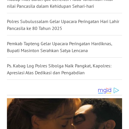
nilai Pancasila dalam Kehidupan Sehari-hari
WN
TAPANULI
SELATAN
Polres Subulussalam Gelar Upacara Peringatan Hari Lahir
Pancasila ke 80 Tahun 2025
WN
TANJUNG
Pemkab Tapteng Gelar Upacara Peringatan Hardiknas,
LESUNG
Bupati Masinton Serahkan Satya Lencana
WN
Ps. Kabag Log Polres Sibolga Naik Pangkat, Kapolres:
KARO
Apresiasi Atas Dedikasi dan Pengabdian
WN
SIMALUNGUN
WN
LABUHANBATU
WN