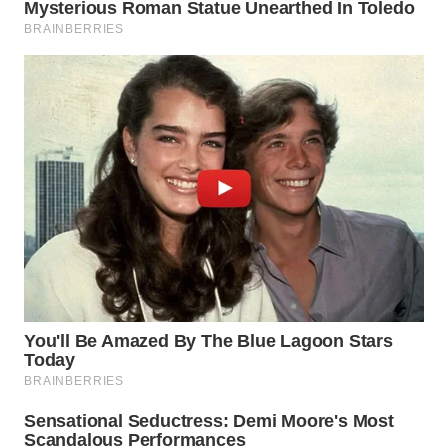
Wahana
Media
Group
WAHANA
NEWS
WAHANA
TANI
WAHANA
ADVOKAT
WAHANA
INFRASTRUKTUR
WAHANA
KONSUMEN