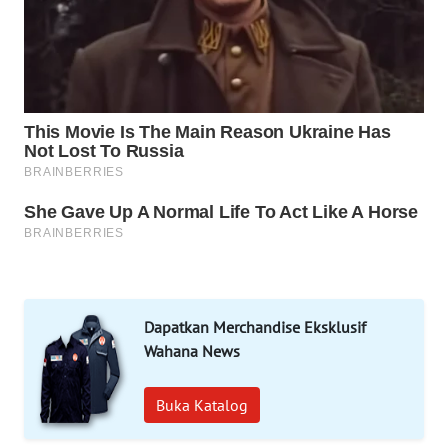
WAHANA
DESA
WISATA
LAPAK
WAHANA
Wahana
Network
KONSUMEN
LISTRIK
MASYARAKAT
Dapatkan Merchandise Eksklusif
KELISTRIKAN
Wahana News
WALINKI
Buka Katalog
ID