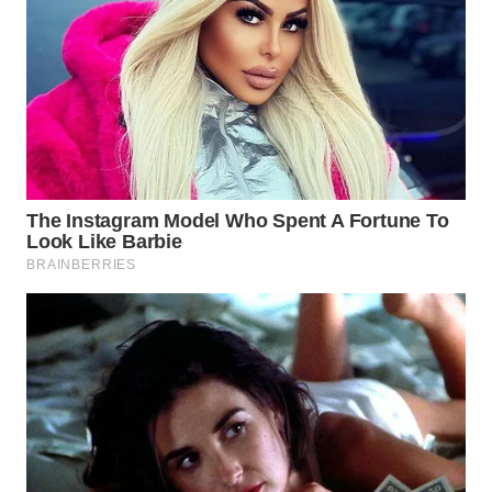
WN
PRIANGAN
TIMUR
WN
SEMARANG
WN
SOLO
WN
BOROBUDUR
WN
MADURA
WN
SURABAYA