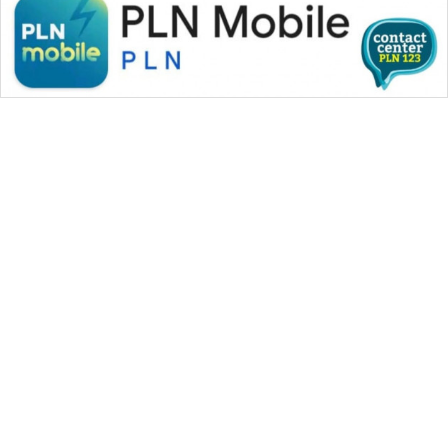
WAHANA MEDIA GROUP
|
|
|
WAHANA NEWS co
WAHANA TANI
WAHANA ADVOKAT
|
|
WAHANA INFRASTRUKTUR
WAHANA KONSUMEN
|
|
|
WAHANA LISTRIK
WAHANA TRAVEL
WAHANA TV