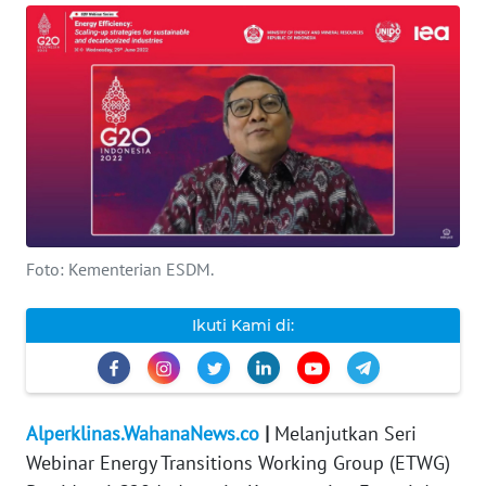
INDEKS
BERITA
KONTAK
KAMI
INFO
IKLAN
Foto: Kementerian ESDM.
TENTANG
KAMI
Ikuti Kami di:
PEDOMAN
MEDIA
SIBER
Alperklinas.WahanaNews.co
|
Melanjutkan Seri
Webinar Energy Transitions Working Group (ETWG)
REDAKSI