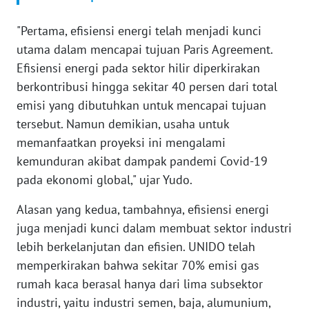
WN
BANTEN
"Pertama, efisiensi energi telah menjadi kunci
utama dalam mencapai tujuan Paris Agreement.
WN
Efisiensi energi pada sektor hilir diperkirakan
NTT
berkontribusi hingga sekitar 40 persen dari total
emisi yang dibutuhkan untuk mencapai tujuan
WN
KEPRI
tersebut. Namun demikian, usaha untuk
memanfaatkan proyeksi ini mengalami
WN
kemunduran akibat dampak pandemi Covid-19
PAPUA
pada ekonomi global," ujar Yudo.
Alasan yang kedua, tambahnya, efisiensi energi
WN
PAPUA
juga menjadi kunci dalam membuat sektor industri
BARAT
lebih berkelanjutan dan efisien. UNIDO telah
memperkirakan bahwa sekitar 70% emisi gas
WN
rumah kaca berasal hanya dari lima subsektor
RIAU
industri, yaitu industri semen, baja, alumunium,