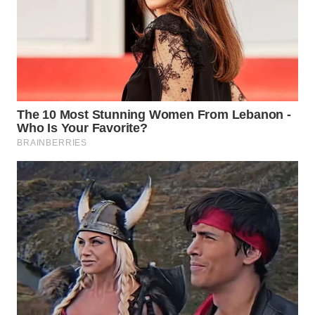
WN
BOGOR
WN
DEPOK
WN
TAPANULI
UTARA
WN
SAMOSIR
WN
PADANG
LAWAS
WN