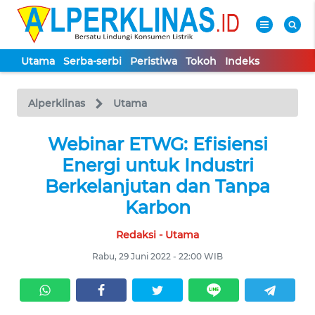
Utama
Serba-serbi
Peristiwa
Tokoh
Indeks
WAHANA
Tutup
TV
Alperklinas
Utama
UTAMA
Webinar ETWG: Efisiensi
Energi untuk Industri
SERBA-
Berkelanjutan dan Tanpa
SERBI
Karbon
Redaksi - Utama
PERISTIWA
Rabu, 29 Juni 2022 - 22:00 WIB
TOKOH
Informasi