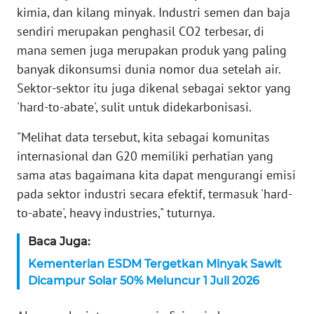
kimia, dan kilang minyak. Industri semen dan baja
WN
sendiri merupakan penghasil CO2 terbesar, di
SERAMBI
mana semen juga merupakan produk yang paling
banyak dikonsumsi dunia nomor dua setelah air.
WN
JAMBI
Sektor-sektor itu juga dikenal sebagai sektor yang
'hard-to-abate', sulit untuk didekarbonisasi.
WN
SULTRA
"Melihat data tersebut, kita sebagai komunitas
internasional dan G20 memiliki perhatian yang
WN
sama atas bagaimana kita dapat mengurangi emisi
NTB
pada sektor industri secara efektif, termasuk 'hard-
to-abate', heavy industries," tuturnya.
WN
SULTENG
Baca Juga:
Kementerian ESDM Tergetkan Minyak Sawit
WN
Dicampur Solar 50% Meluncur 1 Juli 2026
SULBAR