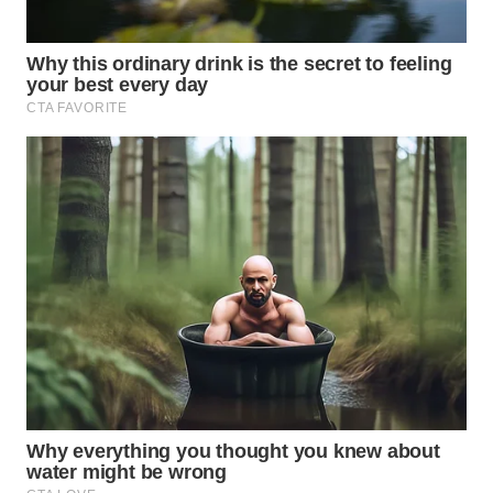
WAHANA
LISTRIK
WAHANA
TRAVEL
WAHANA
TV
WAHANANEWS
ID
WAHANANEWS
CO ID
WAHANANEWS
NET