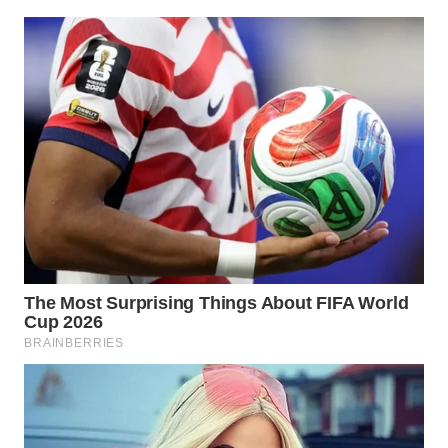
WN
INDRAMAYU
WN
KUNINGAN
WN
MAJALENGKA
WN
SUBANG
WN
SUKABUMI
WN
PURWAKARTA