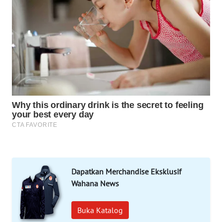
WAHANA
DESA
WISATA
LAPAK
WAHANA
Wahana
Network
KONSUMEN
LISTRIK
MASYARAKAT
KELISTRIKAN
Dapatkan Merchandise Eksklusif
Wahana News
WALINKI
ID
Buka Katalog