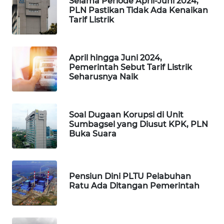
Selama Periode April-Juni 2024,
PORTAL
PLN Pastikan Tidak Ada Kenaikan
KONSUMEN
Tarif Listrik
FORWAMKI
April hingga Juni 2024,
Pemerintah Sebut Tarif Listrik
ALPERKLINAS
Seharusnya Naik
FORJASIDA
Soal Dugaan Korupsi di Unit
TAMBANG
Sumbagsel yang Diusut KPK, PLN
NEWS
Buka Suara
SITUNGIR
NEWS
Pensiun Dini PLTU Pelabuhan
Ratu Ada Ditangan Pemerintah
SIDIKALANG
NEWS