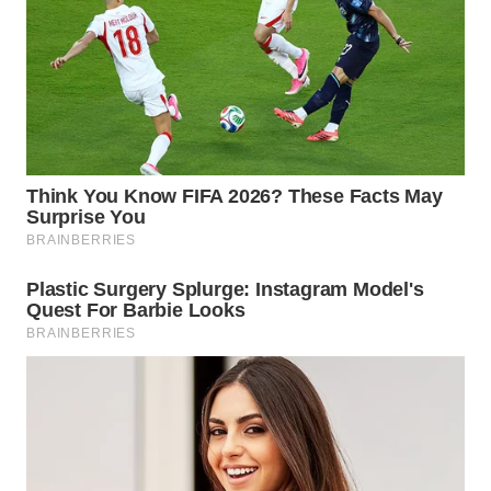
TAPANULI
TENGAH
WN DELI
SERDANG
WN
TEBING
TINGGI
WN
PAKPAK
WN
KARAWANG
WN
BEKASI