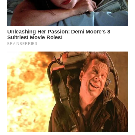
WN
NATUNA
WN
BINTAN
WN
MANDALIKA
WN
LIKUPANG
WN
LABUANBAJO
WN
BORNEO