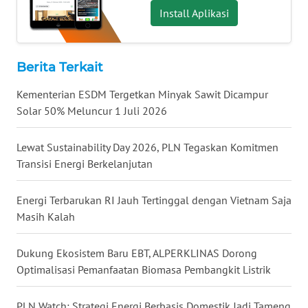
WN
Install Aplikasi
MALUKU
WN
Berita Terkait
MALUT
Kementerian ESDM Tergetkan Minyak Sawit Dicampur
WN
Solar 50% Meluncur 1 Juli 2026
DAIRI
Lewat Sustainability Day 2026, PLN Tegaskan Komitmen
WN
Transisi Energi Berkelanjutan
DANAU
TOBA
Energi Terbarukan RI Jauh Tertinggal dengan Vietnam Saja
Masih Kalah
WN
NIAS
Dukung Ekosistem Baru EBT, ALPERKLINAS Dorong
Optimalisasi Pemanfaatan Biomasa Pembangkit Listrik
WN
LANGKAT
PLN Watch: Strategi Energi Berbasis Domestik Jadi Tameng