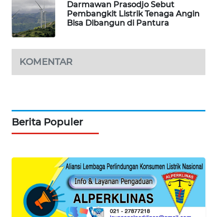
Darmawan Prasodjo Sebut
SIBARAGAS
Pembangkit Listrik Tenaga Angin
NEWS
Bisa Dibangun di Pantura
METRO
SIANTAR
KOMENTAR
NEWS
METRO
MEDAN
NEWS
Berita Populer
METRO
JAKARTA
NEWS
KRT
NEWS