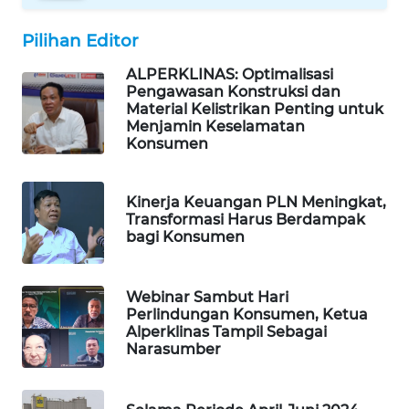
MAWAKA
Pilihan Editor
ID
ALPERKLINAS: Optimalisasi
MARTABAT
Pengawasan Konstruksi dan
NET
Material Kelistrikan Penting untuk
Menjamin Keselamatan
Konsumen
PLN
WATCH
Kinerja Keuangan PLN Meningkat,
Transformasi Harus Berdampak
MKLI
bagi Konsumen
LPKKI
Webinar Sambut Hari
Perlindungan Konsumen, Ketua
LKKI
Alperklinas Tampil Sebagai
Narasumber
KOPEKLIN