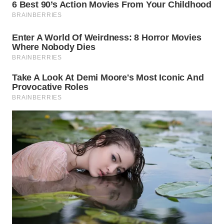
Wahana
Media
Group
WAHANA
NEWS
WAHANA
TANI
WAHANA
ADVOKAT
WAHANA
INFRASTRUKTUR
WAHANA
KONSUMEN