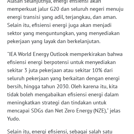
Alasan selanjutnya, energi efisiensi akan
WN
memperkuat jalur G20 dan seluruh negeri menuju
BABEL
energi transisi yang adil, terjangkau, dan aman.
Selain itu, efisiensi energi juga akan menjadi
WN
sektor yang menguntungkan, yang menyediakan
SUMBAR
pekerjaan yang layak dan berkelanjutan.
WN
"IEA World Energy Outlook memperkirakan bahwa
SUMSEL
efisiensi energi berpotensi untuk menyediakan
sekitar 3 juta pekerjaan atau sekitar 10% dari
WN
seluruh pekerjaan yang berkaitan dengan energi
BENGKULU
bersih, hingga tahun 2030. Oleh karena itu, kita
tidak boleh mengabaikan efisiensi energi dalam
WN
LAMPUNG
meningkatkan strategi dan tindakan untuk
mencapai SDGs dan Net Zero Energy (NZE)," jelas
WN
Yudo.
JATENG
Selain itu, energi efisiensi, sebagai salah satu