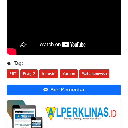
WN
KALTARA
WN
KALSEL
WN
KALTIM
Tag:
WN
SULSEL
EBT
Etwg 2
Industri
Karbon
Wahananewso
WN
Beri Komentar
GORONTALO
WN
SULUT