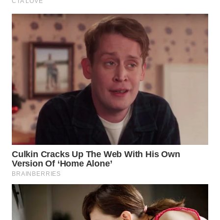
WAHANA
SPORT
WAHANA
UMKM
WAHANA
SELEB
WAHANA
PERSONA
WAHANA
OTOMOTIF
WAHANA
HEALTH