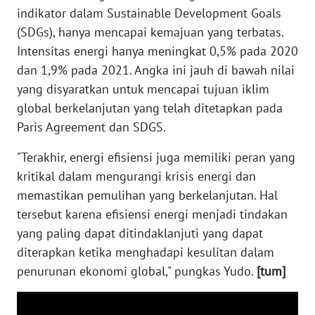
WN
indikator dalam Sustainable Development Goals
NUSANTARA
(SDGs), hanya mencapai kemajuan yang terbatas.
Intensitas energi hanya meningkat 0,5% pada 2020
WN
dan 1,9% pada 2021. Angka ini jauh di bawah nilai
JOGJA
yang disyaratkan untuk mencapai tujuan iklim
global berkelanjutan yang telah ditetapkan pada
WN
Paris Agreement dan SDGS.
JATIM
"Terakhir, energi efisiensi juga memiliki peran yang
WN
kritikal dalam mengurangi krisis energi dan
BALI
memastikan pemulihan yang berkelanjutan. Hal
tersebut karena efisiensi energi menjadi tindakan
WN
yang paling dapat ditindaklanjuti yang dapat
KALBAR
diterapkan ketika menghadapi kesulitan dalam
penurunan ekonomi global," pungkas Yudo.
[tum]
WN
KALTENG