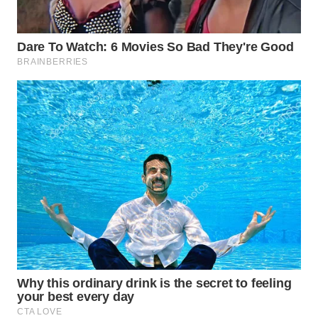
SUMEDANG
WN
CIANJUR
WN
KEPULAUAN
SERIBU
WN
TANGERANG
WN
BINJAI
WN
CIREBON