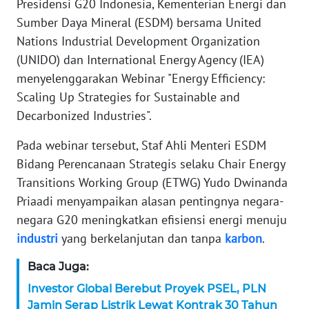
Presidensi G20 Indonesia, Kementerian Energi dan
Sumber Daya Mineral (ESDM) bersama United
KARIR
Nations Industrial Development Organization
(UNIDO) dan International Energy Agency (IEA)
DISCLAIMER
menyelenggarakan Webinar "Energy Efficiency:
Scaling Up Strategies for Sustainable and
Wahana
News
Decarbonized Industries".
Regional
Pada webinar tersebut, Staf Ahli Menteri ESDM
WN
Bidang Perencanaan Strategis selaku Chair Energy
SUMUT
Transitions Working Group (ETWG) Yudo Dwinanda
Priaadi menyampaikan alasan pentingnya negara-
WN
negara G20 meningkatkan efisiensi energi menuju
JAKARTA
industri
yang berkelanjutan dan tanpa
karbon
.
WN
Baca Juga:
JABAR
Investor Global Berebut Proyek PSEL, PLN
Jamin Serap Listrik Lewat Kontrak 30 Tahun