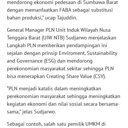
mendorong ekonomi pedesaan di Sumbawa Barat
WN
dengan memanfaatkan FABA sebagai substitusi
BABEL
bahan produksi,” ucap Tajuddin.
WN
General Manager PLN Unit Induk Wilayah Nusa
SUMBAR
Tenggara Barat (UIW NTB) Sudjarwo menjelaskan
Langkah PLN memberikan pendampingan ini
WN
sejalan dengan prinsip Enviroment, Sustainability
SUMSEL
and Governance (ESG) dan mendorong
perekonomian masyarakat sekitar sehingga PLN
WN
BENGKULU
bisa menerapkan Creating Share Value (CSV).
“PLN menjadi katalis dalam meningkatkan
WN
perekonomian masyarakat sehingga meningkatkan
LAMPUNG
kegiatan ekonomi dan nilai sosial secara bersama-
sama,” jelas Sudjarwo.
WN
JATENG
Sebagai contoh, salah satu pemilik UMKM di