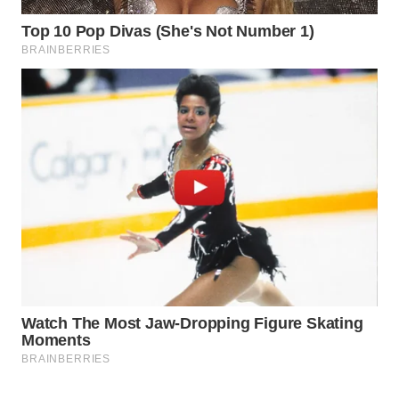
PORTAL
KONSUMEN
FORWAMKI
ALPERKLINAS
FORJASIDA
TAMBANG
NEWS
SITUNGIR
NEWS
SIDIKALANG
NEWS