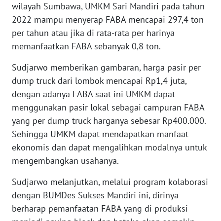
wilayah Sumbawa, UMKM Sari Mandiri pada tahun
WN
NUSANTARA
2022 mampu menyerap FABA mencapai 297,4 ton
per tahun atau jika di rata-rata per harinya
WN
memanfaatkan FABA sebanyak 0,8 ton.
JOGJA
Sudjarwo memberikan gambaran, harga pasir per
dump truck dari lombok mencapai Rp1,4 juta,
WN
JATIM
dengan adanya FABA saat ini UMKM dapat
menggunakan pasir lokal sebagai campuran FABA
WN
yang per dump truck harganya sebesar Rp400.000.
BALI
Sehingga UMKM dapat mendapatkan manfaat
ekonomis dan dapat mengalihkan modalnya untuk
WN
mengembangkan usahanya.
KALBAR
Sudjarwo melanjutkan, melalui program kolaborasi
WN
dengan BUMDes Sukses Mandiri ini, dirinya
KALTENG
berharap pemanfaatan FABA yang di produksi