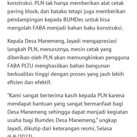
WN
konstruksi. PLN tak hanya memberikan alat cetak
BANTEN
paving block, dan batako tetapi juga memberikan
pendampingan kepada BUMDes untuk bisa
WN
mengolah FABA menjadi bahan baku konstruksi.
NTT
Kepala Desa Manemeng, Jayadi mengapresiasi
WN
langkah PLN, menurutnya, mesin cetak yang
KEPRI
diberikan oleh PLN akan memungkinkan pengguna
FABA PLTU menghasilkan bahan bangunan
WN
berkualitas tinggi dengan proses yang jauh lebih
PAPUA
efisien dan efektif.
WN
”Kami sangat berterima kasih kepada PLN karena
PAPUA
mendapat bantuan yang sangat bermanfaat bagi
BARAT
Desa Manemeng sehingga dapat menjadi kegiatan
usaha bagi Bumdes Desa Manemeng,” ungkap
WN
Jayadi, dikutip dari keterangan resmi, Selasa
RIAU
(6/6/2023).