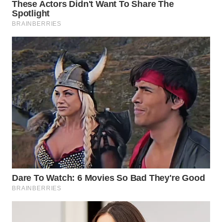
WAHANA
LISTRIK
WAHANA
TRAVEL
WAHANA
TV
WAHANANEWS
ID
WAHANANEWS
CO ID
WAHANANEWS
NET