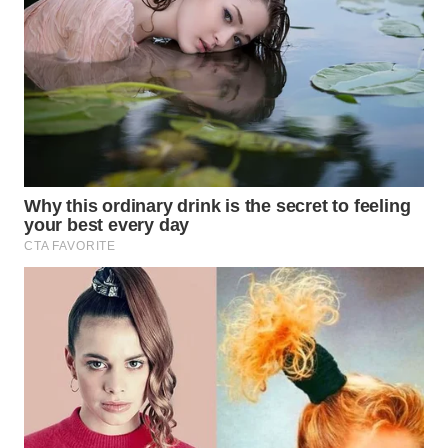
WN
NATUNA
WN
BINTAN
WN
MANDALIKA
WN
LIKUPANG
WN
LABUANBAJO
WN
BORNEO