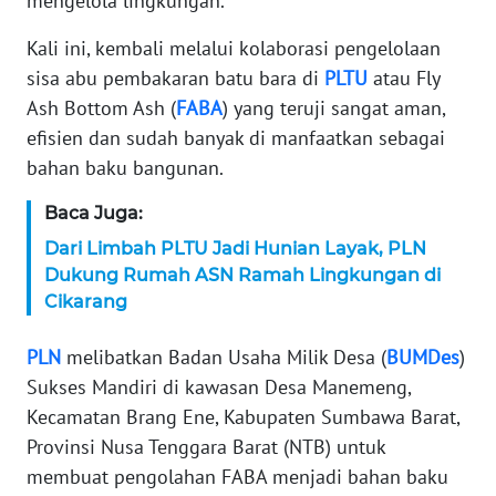
mengelola lingkungan.
KARIR
Kali ini, kembali melalui kolaborasi pengelolaan
sisa abu pembakaran batu bara di
PLTU
atau Fly
DISCLAIMER
Ash Bottom Ash (
FABA
) yang teruji sangat aman,
efisien dan sudah banyak di manfaatkan sebagai
Wahana
bahan baku bangunan.
News
Regional
Baca Juga:
Dari Limbah PLTU Jadi Hunian Layak, PLN
WN
Dukung Rumah ASN Ramah Lingkungan di
SUMUT
Cikarang
WN
PLN
melibatkan Badan Usaha Milik Desa (
BUMDes
)
JAKARTA
Sukses Mandiri di kawasan Desa Manemeng,
Kecamatan Brang Ene, Kabupaten Sumbawa Barat,
WN
JABAR
Provinsi Nusa Tenggara Barat (NTB) untuk
membuat pengolahan FABA menjadi bahan baku