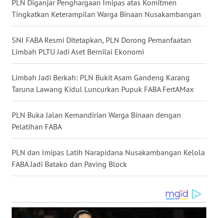
PLN Diganjar Penghargaan Imipas atas Komitmen
TAPANULI
Tingkatkan Keterampilan Warga Binaan Nusakambangan
TENGAH
SNI FABA Resmi Ditetapkan, PLN Dorong Pemanfaatan
WN DELI
SERDANG
Limbah PLTU Jadi Aset Bernilai Ekonomi
WN
Limbah Jadi Berkah: PLN Bukit Asam Gandeng Karang
TEBING
Taruna Lawang Kidul Luncurkan Pupuk FABA FertAMax
TINGGI
PLN Buka Jalan Kemandirian Warga Binaan dengan
WN
Pelatihan FABA
PAKPAK
PLN dan Imipas Latih Narapidana Nusakambangan Kelola
WN
FABA Jadi Batako dan Paving Block
KARAWANG
WN
BEKASI