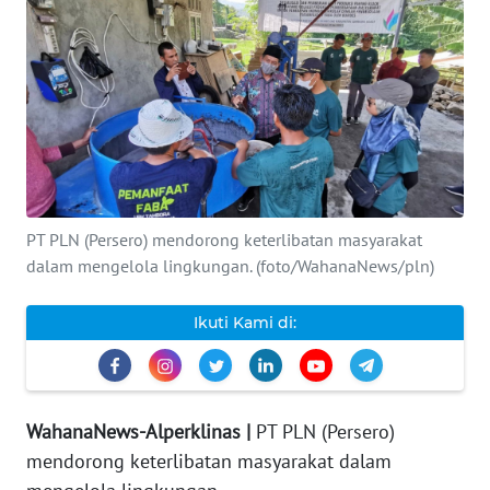
INDEKS
BERITA
KONTAK
KAMI
INFO
IKLAN
PT PLN (Persero) mendorong keterlibatan masyarakat
dalam mengelola lingkungan. (foto/WahanaNews/pln)
TENTANG
KAMI
Ikuti Kami di:
PEDOMAN
MEDIA
SIBER
WahanaNews-Alperklinas |
PT PLN (Persero)
mendorong keterlibatan masyarakat dalam
REDAKSI