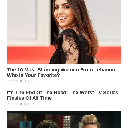
WAHANA
SPORT
WAHANA
UMKM
WAHANA
SELEB
WAHANA
PERSONA
WAHANA
OTOMOTIF
WAHANA
HEALTH