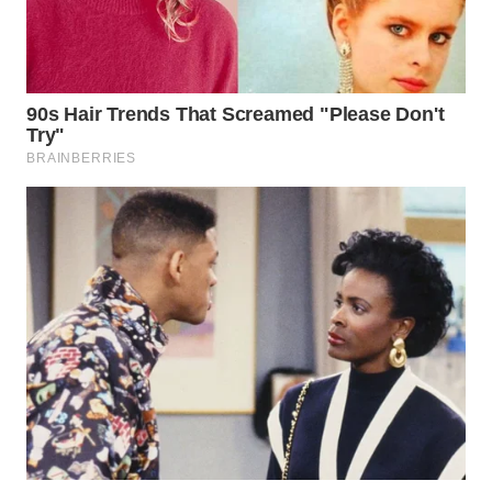
Wahana
Media
Group
WAHANA
NEWS
WAHANA
TANI
WAHANA
ADVOKAT
WAHANA
INFRASTRUKTUR
WAHANA
KONSUMEN