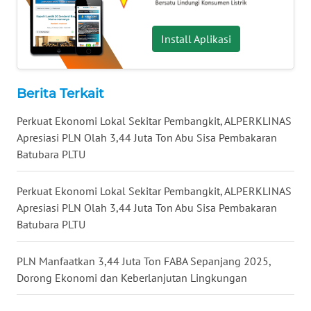
WN
TAPANULI
Install Aplikasi
SELATAN
WN
Berita Terkait
TANJUNG
LESUNG
Perkuat Ekonomi Lokal Sekitar Pembangkit, ALPERKLINAS
Apresiasi PLN Olah 3,44 Juta Ton Abu Sisa Pembakaran
WN
Batubara PLTU
KARO
Perkuat Ekonomi Lokal Sekitar Pembangkit, ALPERKLINAS
WN
Apresiasi PLN Olah 3,44 Juta Ton Abu Sisa Pembakaran
SIMALUNGUN
Batubara PLTU
WN
PLN Manfaatkan 3,44 Juta Ton FABA Sepanjang 2025,
LABUHANBATU
Dorong Ekonomi dan Keberlanjutan Lingkungan
WN