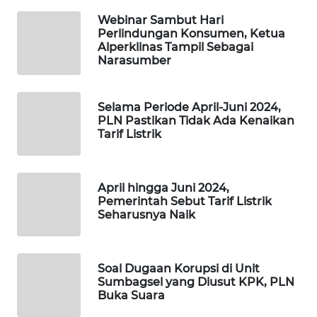
KARING
NEWS
Webinar Sambut Hari
Perlindungan Konsumen, Ketua
Alperklinas Tampil Sebagai
JURNAL
Narasumber
MARITIM
HUMBANG
Selama Periode April-Juni 2024,
PLN Pastikan Tidak Ada Kenaikan
NEWS
Tarif Listrik
GARONGGANG
NEWS
April hingga Juni 2024,
Pemerintah Sebut Tarif Listrik
FISUELRI
Seharusnya Naik
ID
ENERGI
Soal Dugaan Korupsi di Unit
NEWS
Sumbagsel yang Diusut KPK, PLN
Buka Suara
CILEUNGSI