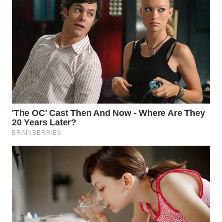
WAHANA
DESA
WISATA
LAPAK
WAHANA
Wahana
Network
KONSUMEN
LISTRIK
MASYARAKAT
KELISTRIKAN
WALINKI
ID