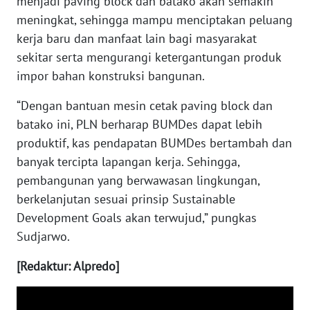
menjadi paving block dan batako akan semakin
WN
meningkat, sehingga mampu menciptakan peluang
KALTARA
kerja baru dan manfaat lain bagi masyarakat
sekitar serta mengurangi ketergantungan produk
WN
KALSEL
impor bahan konstruksi bangunan.
“Dengan bantuan mesin cetak paving block dan
WN
batako ini, PLN berharap BUMDes dapat lebih
KALTIM
produktif, kas pendapatan BUMDes bertambah dan
banyak tercipta lapangan kerja. Sehingga,
WN
SULSEL
pembangunan yang berwawasan lingkungan,
berkelanjutan sesuai prinsip Sustainable
WN
Development Goals akan terwujud,” pungkas
GORONTALO
Sudjarwo.
WN
[Redaktur: Alpredo]
SULUT