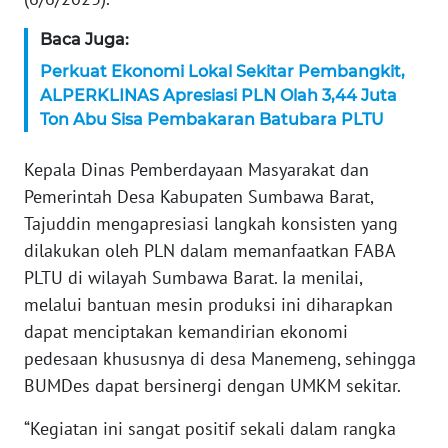
WN
Baca Juga:
SERAMBI
Perkuat Ekonomi Lokal Sekitar Pembangkit,
ALPERKLINAS Apresiasi PLN Olah 3,44 Juta
WN
JAMBI
Ton Abu Sisa Pembakaran Batubara PLTU
Kepala Dinas Pemberdayaan Masyarakat dan
WN
SULTRA
Pemerintah Desa Kabupaten Sumbawa Barat,
Tajuddin mengapresiasi langkah konsisten yang
WN
dilakukan oleh PLN dalam memanfaatkan FABA
NTB
PLTU di wilayah Sumbawa Barat. Ia menilai,
melalui bantuan mesin produksi ini diharapkan
WN
dapat menciptakan kemandirian ekonomi
SULTENG
pedesaan khususnya di desa Manemeng, sehingga
BUMDes dapat bersinergi dengan UMKM sekitar.
WN
SULBAR
“Kegiatan ini sangat positif sekali dalam rangka