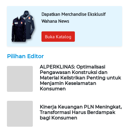
SIBARAGAS
NEWS
Dapatkan Merchandise Eksklusif
Wahana News
METRO
SIANTAR
Buka Katalog
NEWS
METRO
Pilihan Editor
MEDAN
NEWS
ALPERKLINAS: Optimalisasi
Pengawasan Konstruksi dan
Material Kelistrikan Penting untuk
METRO
Menjamin Keselamatan
JAKARTA
Konsumen
NEWS
Kinerja Keuangan PLN Meningkat,
KRT
Transformasi Harus Berdampak
NEWS
bagi Konsumen