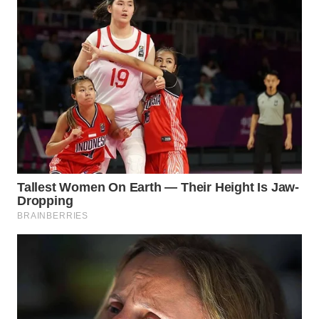
WN
BOGOR
WN
DEPOK
WN
TAPANULI
UTARA
WN
SAMOSIR
WN
PADANG
LAWAS
WN