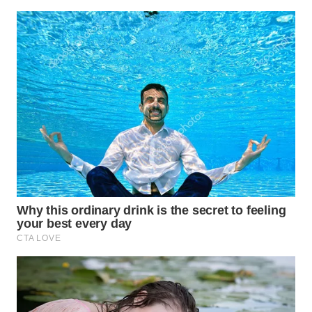
WN
PRIANGAN
TIMUR
WN
SEMARANG
WN
SOLO
WN
BOROBUDUR
WN
MADURA
WN
SURABAYA