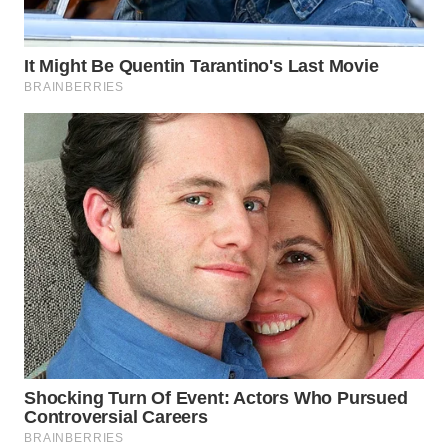
WN
INDRAMAYU
WN
KUNINGAN
WN
MAJALENGKA
WN
SUBANG
WN
SUKABUMI
WN
PURWAKARTA