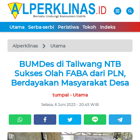
Utama
Serba-serbi
Peristiwa
Tokoh
Indeks
WAHANA
Tutup
TV
Alperklinas
Utama
UTAMA
BUMDes di Taliwang NTB
Sukses Olah FABA dari PLN,
SERBA-
Berdayakan Masyarakat Desa
SERBI
tumpal - Utama
PERISTIWA
Selasa, 6 Juni 2023 - 20:45 WIB
TOKOH
Informasi