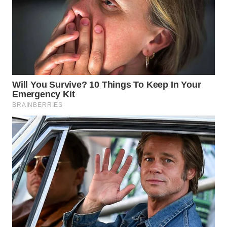
SUMEDANG
WN
CIANJUR
WN
KEPULAUAN
SERIBU
WN
TANGERANG
WN
BINJAI
WN
CIREBON