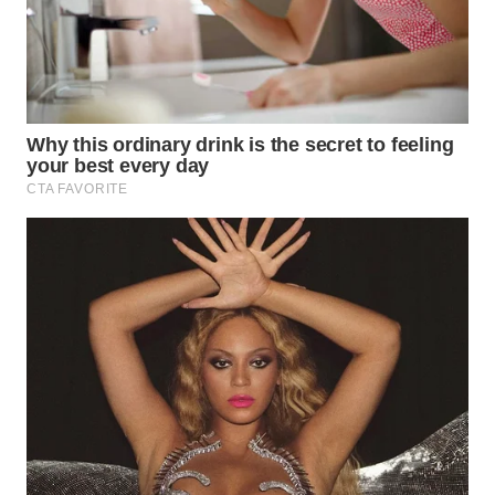
MAWAKA
ID
MARTABAT
NET
PLN
WATCH
MKLI
LPKKI
LKKI
KOPEKLIN