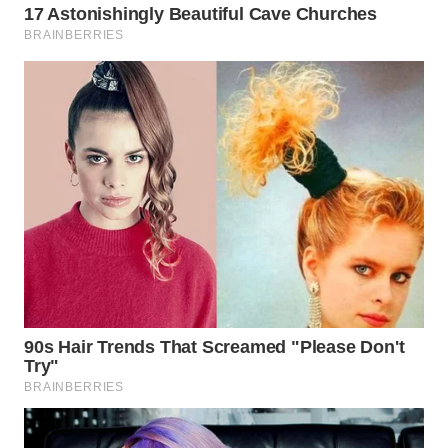
Wahana
Media
Group
WAHANA
NEWS
WAHANA
TANI
WAHANA
ADVOKAT
WAHANA
INFRASTRUKTUR
WAHANA
KONSUMEN