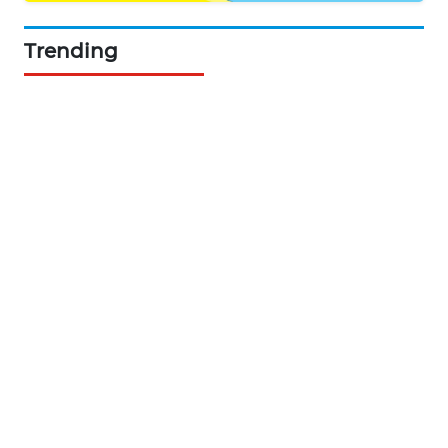
KARING
NEWS
Trending
JURNAL
MARITIM
HUMBANG
NEWS
GARONGGANG
NEWS
FISUELRI
ID
ENERGI
NEWS
CILEUNGSI