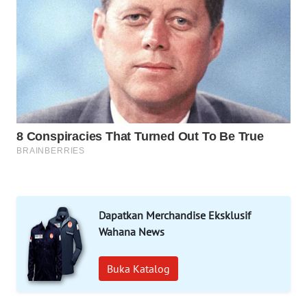
WAHANA
DESA
WISATA
LAPAK
WAHANA
Wahana
Network
KONSUMEN
LISTRIK
Dapatkan Merchandise Eksklusif
MASYARAKAT
Wahana News
KELISTRIKAN
Buka Katalog
WALINKI
ID