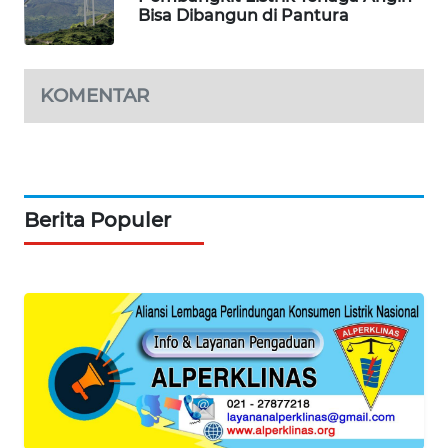
Bisa Dibangun di Pantura
SIBARAGAS
NEWS
METRO
KOMENTAR
SIANTAR
NEWS
METRO
MEDAN
Berita Populer
NEWS
METRO
JAKARTA
NEWS
KRT
NEWS