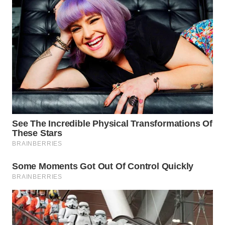
WAHANA
LISTRIK
WAHANA
TRAVEL
WAHANA
TV
WAHANANEWS
ID
WAHANANEWS
CO ID
WAHANANEWS
NET