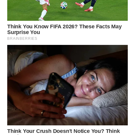
WN
BOGOR
WN
DEPOK
WN
TAPANULI
UTARA
WN
SAMOSIR
WN
PADANG
LAWAS
WN