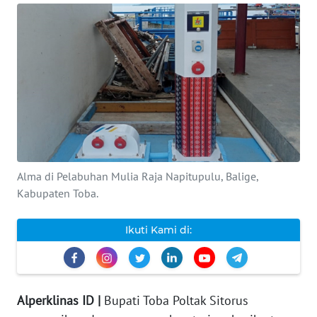
INDEKS
BERITA
KONTAK
KAMI
INFO
IKLAN
Alma di Pelabuhan Mulia Raja Napitupulu, Balige,
TENTANG
Kabupaten Toba.
KAMI
Ikuti Kami di:
PEDOMAN
MEDIA
SIBER
Alperklinas ID |
Bupati Toba Poltak Sitorus
REDAKSI