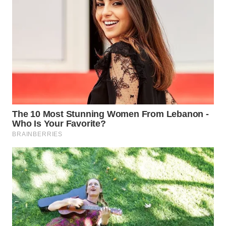
WN
PRIANGAN
TIMUR
WN
SEMARANG
WN
SOLO
WN
BOROBUDUR
WN
MADURA
WN
SURABAYA