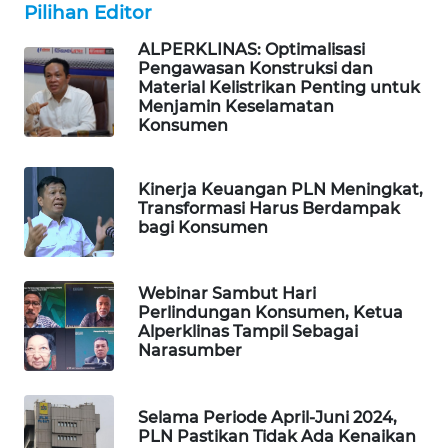
Pilihan Editor
MAWAKA
ID
ALPERKLINAS: Optimalisasi
Pengawasan Konstruksi dan
Material Kelistrikan Penting untuk
MARTABAT
Menjamin Keselamatan
NET
Konsumen
PLN
Kinerja Keuangan PLN Meningkat,
WATCH
Transformasi Harus Berdampak
bagi Konsumen
MKLI
Webinar Sambut Hari
LPKKI
Perlindungan Konsumen, Ketua
Alperklinas Tampil Sebagai
Narasumber
LKKI
KOPEKLIN
Selama Periode April-Juni 2024,
PLN Pastikan Tidak Ada Kenaikan