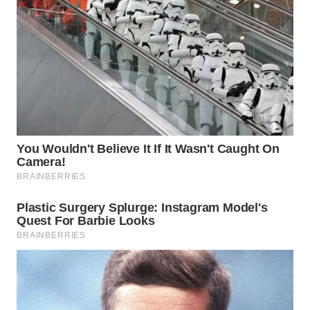
WAHANA
SPORT
WAHANA
UMKM
WAHANA
SELEB
WAHANA
PERSONA
WAHANA
OTOMOTIF
WAHANA
HEALTH