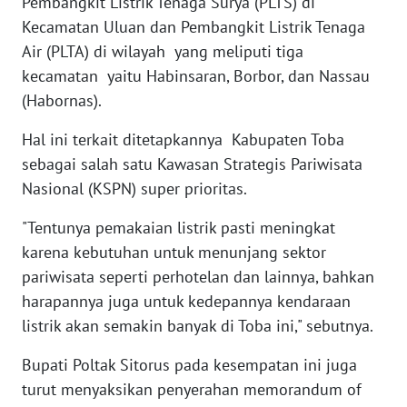
Pembangkit Listrik Tenaga Surya (PLTS) di
WN
Kecamatan Uluan dan Pembangkit Listrik Tenaga
BABEL
Air (PLTA) di wilayah yang meliputi tiga
kecamatan yaitu Habinsaran, Borbor, dan Nassau
WN
(Habornas).
SUMBAR
Hal ini terkait ditetapkannya Kabupaten Toba
WN
sebagai salah satu Kawasan Strategis Pariwisata
SUMSEL
Nasional (KSPN) super prioritas.
WN
"Tentunya pemakaian listrik pasti meningkat
BENGKULU
karena kebutuhan untuk menunjang sektor
pariwisata seperti perhotelan dan lainnya, bahkan
WN
harapannya juga untuk kedepannya kendaraan
LAMPUNG
listrik akan semakin banyak di Toba ini," sebutnya.
WN
Bupati Poltak Sitorus pada kesempatan ini juga
JATENG
turut menyaksikan penyerahan memorandum of