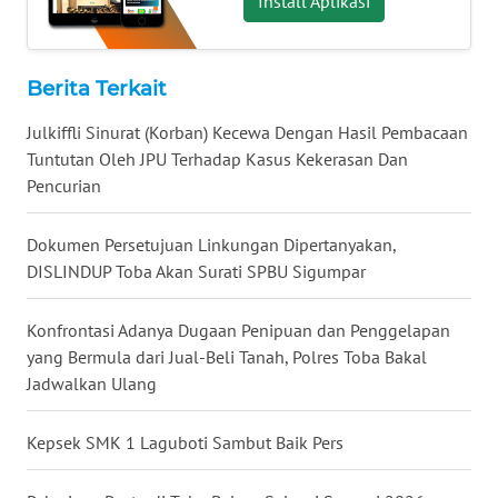
Install Aplikasi
WN
MALUKU
Berita Terkait
WN
MALUT
Julkiffli Sinurat (Korban) Kecewa Dengan Hasil Pembacaan
Tuntutan Oleh JPU Terhadap Kasus Kekerasan Dan
WN
Pencurian
DAIRI
Dokumen Persetujuan Linkungan Dipertanyakan,
WN
DISLINDUP Toba Akan Surati SPBU Sigumpar
DANAU
TOBA
Konfrontasi Adanya Dugaan Penipuan dan Penggelapan
yang Bermula dari Jual-Beli Tanah, Polres Toba Bakal
WN
Jadwalkan Ulang
NIAS
Kepsek SMK 1 Laguboti Sambut Baik Pers
WN
LANGKAT