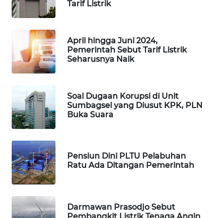
Tarif Listrik
PORTAL
KONSUMEN
April hingga Juni 2024,
FORWAMKI
Pemerintah Sebut Tarif Listrik
Seharusnya Naik
ALPERKLINAS
FORJASIDA
Soal Dugaan Korupsi di Unit
Sumbagsel yang Diusut KPK, PLN
Buka Suara
TAMBANG
NEWS
SITUNGIR
Pensiun Dini PLTU Pelabuhan
NEWS
Ratu Ada Ditangan Pemerintah
SIDIKALANG
NEWS
Darmawan Prasodjo Sebut
Pembangkit Listrik Tenaga Angin