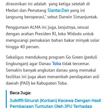
WN
diresmikan ini adalah yang ketiga setelah di
BANTEN
Medan dan Pematang
Siantar.Dan
yang ini
langsung beroperasi," sebut Darwin Simanjuntak.
WN
NTT
Penggunaan ALMA ini juga, lanjutnya, sesuai
dengan arahan Presiden RI, Joko Widodo untuk
WN
mengurangi pemakaian bahan bakar minyak solar
KEPRI
hingga 40 persen.
WN
Sekaligus mendukung program Go Green (peduli
PAPUA
lingkungan) agar Danau
Toba
tidak tercemar.
Semakin banyak angkutan danau yang memakai
WN
fasilitas ini juga akan menambah pendapatan asli
PAPUA
daerah (PAD) ke Kabupaten Toba.
BARAT
Baca Juga:
WN
Julkiffli Sinurat (Korban) Kecewa Dengan Hasil
RIAU
Pembacaan Tuntutan Oleh JPU Terhadap