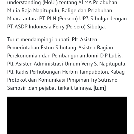
understanding (MoU ) tentang ALMA Pelabuhan
WN
Mulia Raja Napitupulu, Balige dan Pelabuhan
NUSANTARA
Muara antara PT. PLN (Persero) UP3 Sibolga dengan
PT. ASDP Indonesia Ferry (Persero) Sibolga.
WN
JOGJA
Turut mendampingi bupati, Plt. Asisten
Pemerintahan Eston Sihotang, Asisten Bagian
WN
Perekonomian dan Pembangunan Jonni D.P Lubis,
JATIM
Plt. Asisten Administrasi Umum Verry S. Napitupulu,
WN
Plt. Kadis Perhubungan Herbin Tampubolon, Kabag
BALI
Protokol dan Komunikasi Pimpinan Try Sutrisno
Samosir ,dan pejabat terkait lainnya.
[tum]
WN
KALBAR
WN
KALTENG