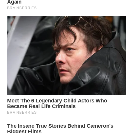
SUMEDANG
WN
CIANJUR
WN
KEPULAUAN
SERIBU
WN
TANGERANG
WN
BINJAI
WN
CIREBON