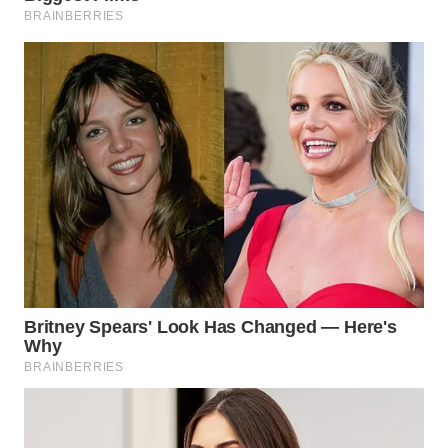
WN
INDRAMAYU
WN
KUNINGAN
WN
MAJALENGKA
WN
SUBANG
WN
SUKABUMI
WN
PURWAKARTA