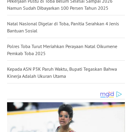
Pekerjaan Pustu di Toba Belum Selesai Sampai 2026
WN
Namun Sudah Dibayarkan 100 Persen Tahun 2025
TAPANULI
SELATAN
Natal Nasional Digelar di Toba, Panitia Serahkan 4 Jenis
Bantuan Sosial
WN
TANJUNG
Polres Toba Turut Meriahkan Perayaan Natal Oikumene
LESUNG
Pemkab Toba 2025
WN
Kepada ASN P3K Paruh Waktu, Bupati Tegaskan Bahwa
KARO
Kinerja Adalah Ukuran Utama
WN
SIMALUNGUN
WN
LABUHANBATU
WN