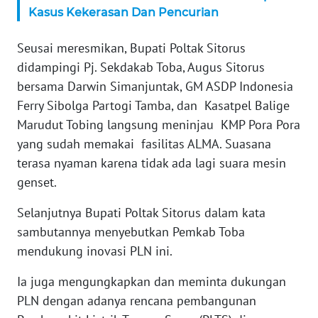
Kasus Kekerasan Dan Pencurian
WN
SERAMBI
Seusai meresmikan, Bupati Poltak Sitorus
didampingi Pj. Sekdakab Toba, Augus Sitorus
WN
JAMBI
bersama Darwin Simanjuntak, GM ASDP Indonesia
Ferry Sibolga Partogi Tamba, dan Kasatpel Balige
WN
Marudut Tobing langsung meninjau KMP Pora Pora
SULTRA
yang sudah memakai fasilitas ALMA. Suasana
terasa nyaman karena tidak ada lagi suara mesin
WN
genset.
NTB
Selanjutnya Bupati Poltak Sitorus dalam kata
WN
sambutannya menyebutkan Pemkab Toba
SULTENG
mendukung inovasi PLN ini.
WN
Ia juga mengungkapkan dan meminta dukungan
SULBAR
PLN dengan adanya rencana pembangunan