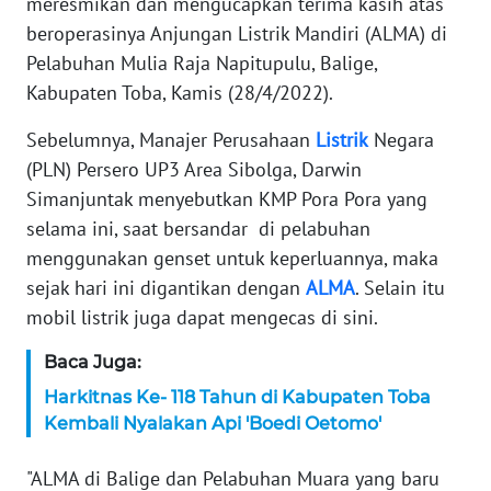
meresmikan dan mengucapkan terima kasih atas
beroperasinya Anjungan Listrik Mandiri (ALMA) di
KARIR
Pelabuhan Mulia Raja Napitupulu, Balige,
Kabupaten Toba, Kamis (28/4/2022).
DISCLAIMER
Sebelumnya, Manajer Perusahaan
Listrik
Negara
Wahana
(PLN) Persero UP3 Area Sibolga, Darwin
News
Regional
Simanjuntak menyebutkan KMP Pora Pora yang
selama ini, saat bersandar di pelabuhan
WN
menggunakan genset untuk keperluannya, maka
SUMUT
sejak hari ini digantikan dengan
ALMA
. Selain itu
mobil listrik juga dapat mengecas di sini.
WN
JAKARTA
Baca Juga:
Harkitnas Ke- 118 Tahun di Kabupaten Toba
WN
Kembali Nyalakan Api 'Boedi Oetomo'
JABAR
"ALMA di Balige dan Pelabuhan Muara yang baru