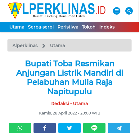
Utama
Serba-serbi
Peristiwa
Tokoh
Indeks
WAHANA
Tutup
TV
Alperklinas
Utama
UTAMA
Bupati Toba Resmikan
Anjungan Listrik Mandiri di
SERBA-
Pelabuhan Mulia Raja
SERBI
Napitupulu
Redaksi - Utama
PERISTIWA
Kamis, 28 April 2022 - 20:00 WIB
TOKOH
Informasi