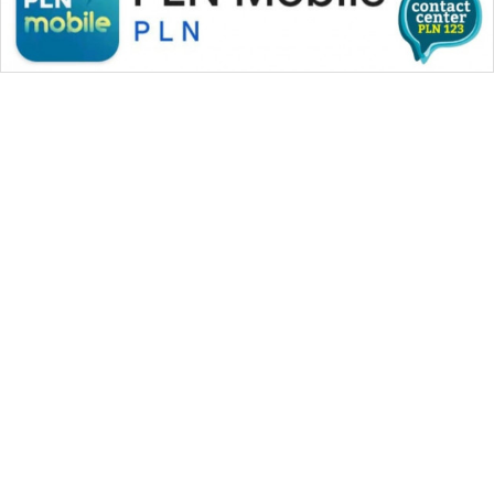
WAHANA MEDIA GROUP
|
|
|
WAHANA NEWS co
WAHANA TANI
WAHANA ADVOKAT
|
|
WAHANA INFRASTRUKTUR
WAHANA KONSUMEN
|
|
|
WAHANA LISTRIK
WAHANA TRAVEL
WAHANA TV
|
|
|
WAHANANEWS id
WAHANANEWS CO ID
WAHANANEWS NET
|
|
|
WAHANA SPORT ID
Wahana UMKM
Wahana Seleb