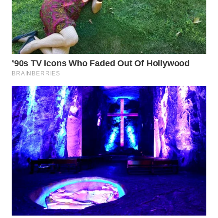
WN
NATUNA
WN
BINTAN
WN
MANDALIKA
WN
LIKUPANG
WN
LABUANBAJO
WN
BORNEO