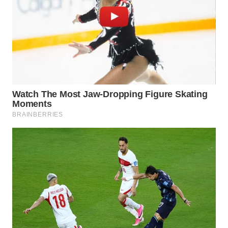
TAPANULI
TENGAH
WN DELI
SERDANG
WN
TEBING
TINGGI
WN
PAKPAK
WN
KARAWANG
WN
BEKASI