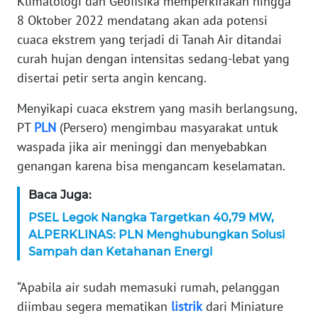
Klimatologi dan Geofisika memperkirakan hingga
8 Oktober 2022 mendatang akan ada potensi
KARIR
cuaca ekstrem yang terjadi di Tanah Air ditandai
curah hujan dengan intensitas sedang-lebat yang
DISCLAIMER
disertai petir serta angin kencang.
Wahana
Menyikapi cuaca ekstrem yang masih berlangsung,
News
PT
PLN
(Persero) mengimbau masyarakat untuk
Regional
waspada jika air meninggi dan menyebabkan
genangan karena bisa mengancam keselamatan.
WN
SUMUT
Baca Juga:
WN
PSEL Legok Nangka Targetkan 40,79 MW,
JAKARTA
ALPERKLINAS: PLN Menghubungkan Solusi
Sampah dan Ketahanan Energi
WN
JABAR
“Apabila air sudah memasuki rumah, pelanggan
diimbau segera mematikan
listrik
dari Miniature