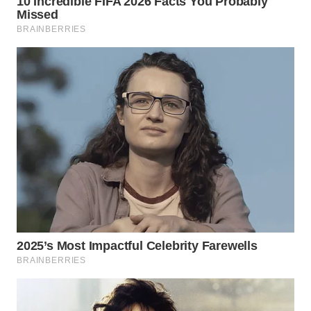
WN
BOGOR
WN
DEPOK
WN
TAPANULI
UTARA
WN
SAMOSIR
WN
PADANG
LAWAS
WN