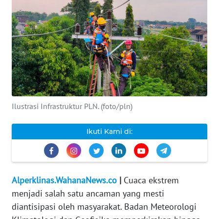
INDEKS
BERITA
KONTAK
KAMI
INFO
IKLAN
Ilustrasi Infrastruktur PLN. (foto/pln)
TENTANG
Ikuti Kami di:
KAMI
PEDOMAN
MEDIA
Alperklinas.WahanaNews.co
|
Cuaca ekstrem
SIBER
menjadi salah satu ancaman yang mesti
diantisipasi oleh masyarakat. Badan Meteorologi
REDAKSI