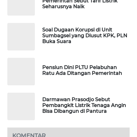
Pemerintah Sebut Tarif Listrik
SIBARAGAS
Seharusnya Naik
NEWS
METRO
Soal Dugaan Korupsi di Unit
SIANTAR
Sumbagsel yang Diusut KPK, PLN
NEWS
Buka Suara
METRO
MEDAN
Pensiun Dini PLTU Pelabuhan
NEWS
Ratu Ada Ditangan Pemerintah
METRO
JAKARTA
NEWS
Darmawan Prasodjo Sebut
Pembangkit Listrik Tenaga Angin
Bisa Dibangun di Pantura
KRT
NEWS
KOMENTAR