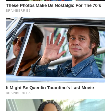
WN
PRIANGAN
TIMUR
WN
SEMARANG
WN
SOLO
WN
BOROBUDUR
WN
MADURA
WN
SURABAYA