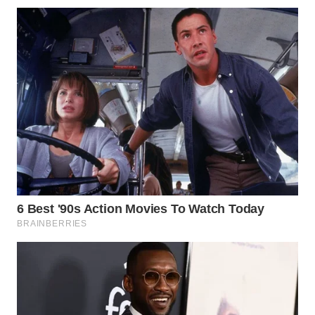
WAHANA
SPORT
WAHANA
UMKM
WAHANA
SELEB
WAHANA
PERSONA
WAHANA
OTOMOTIF
WAHANA
HEALTH