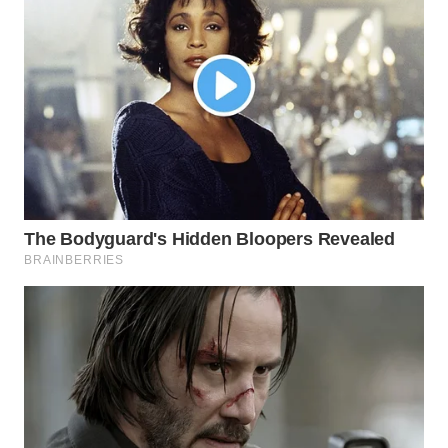
SUMEDANG
WN
CIANJUR
WN
KEPULAUAN
SERIBU
WN
TANGERANG
WN
BINJAI
WN
CIREBON