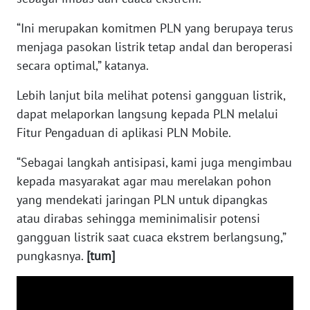
WN
“Ini merupakan komitmen PLN yang berupaya terus
BABEL
menjaga pasokan listrik tetap andal dan beroperasi
secara optimal,” katanya.
WN
SUMBAR
Lebih lanjut bila melihat potensi gangguan listrik,
dapat melaporkan langsung kepada PLN melalui
WN
SUMSEL
Fitur Pengaduan di aplikasi PLN Mobile.
“Sebagai langkah antisipasi, kami juga mengimbau
WN
kepada masyarakat agar mau merelakan pohon
BENGKULU
yang mendekati jaringan PLN untuk dipangkas
atau dirabas sehingga meminimalisir potensi
WN
LAMPUNG
gangguan listrik saat cuaca ekstrem berlangsung,”
pungkasnya.
[tum]
WN
JATENG