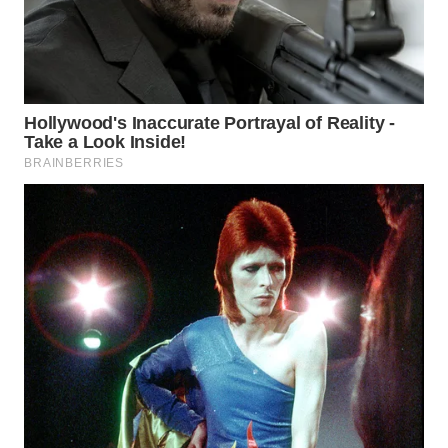
WN
INDRAMAYU
WN
KUNINGAN
WN
MAJALENGKA
WN
SUBANG
WN
SUKABUMI
WN
PURWAKARTA