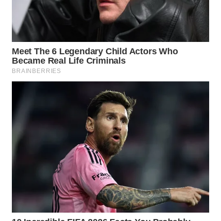
TAPANULI
TENGAH
WN DELI
SERDANG
WN
TEBING
TINGGI
WN
PAKPAK
WN
KARAWANG
WN
BEKASI