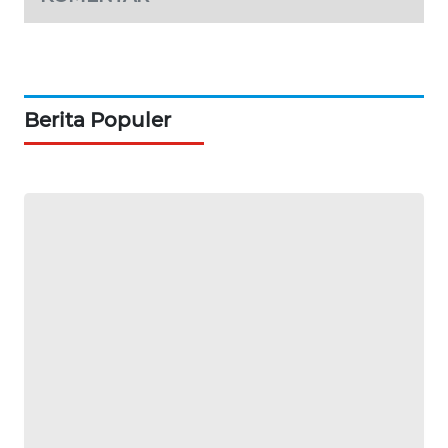
KARING
NEWS
JURNAL
MARITIM
Berita Populer
HUMBANG
NEWS
GARONGGANG
NEWS
FISUELRI
ID
ENERGI
NEWS
CILEUNGSI