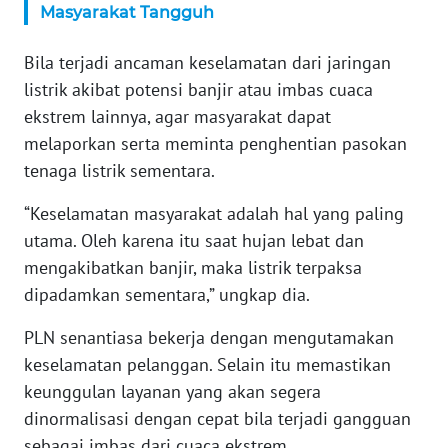
Masyarakat Tangguh
WN
SERAMBI
Bila terjadi ancaman keselamatan dari jaringan
listrik akibat potensi banjir atau imbas cuaca
WN
ekstrem lainnya, agar masyarakat dapat
JAMBI
melaporkan serta meminta penghentian pasokan
tenaga listrik sementara.
WN
SULTRA
“Keselamatan masyarakat adalah hal yang paling
utama. Oleh karena itu saat hujan lebat dan
WN
mengakibatkan banjir, maka listrik terpaksa
NTB
dipadamkan sementara,” ungkap dia.
WN
PLN senantiasa bekerja dengan mengutamakan
SULTENG
keselamatan pelanggan. Selain itu memastikan
keunggulan layanan yang akan segera
WN
SULBAR
dinormalisasi dengan cepat bila terjadi gangguan
sebagai imbas dari cuaca ekstrem.