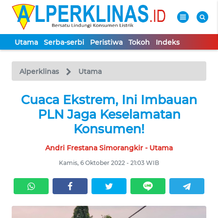
Utama
Serba-serbi
Peristiwa
Tokoh
Indeks
WAHANA
Tutup
TV
Alperklinas
Utama
UTAMA
Cuaca Ekstrem, Ini Imbauan
PLN Jaga Keselamatan
SERBA-
Konsumen!
SERBI
Andri Frestana Simorangkir - Utama
PERISTIWA
Kamis, 6 Oktober 2022 - 21:03 WIB
TOKOH
Informasi