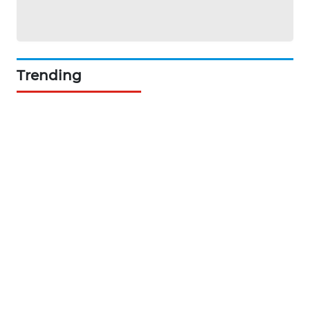
NEWS
BERKAT
NEWS
Trending
BERAMPU
NEWS
ANUGERAH
NEWS
AKHLAK
ID
PERAPKI
NEWS
SONYA