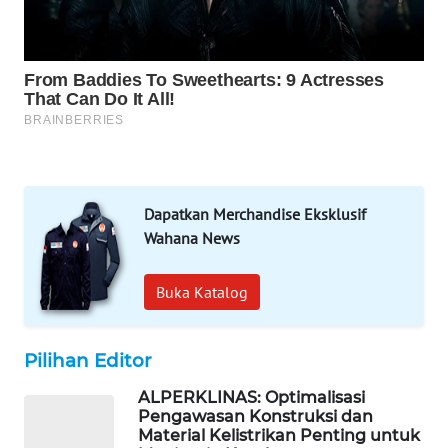
MAWAKA
ID
MARTABAT
NET
PLN
WATCH
Dapatkan Merchandise Eksklusif
Wahana News
MKLI
Buka Katalog
LPKKI
LKKI
Pilihan Editor
ALPERKLINAS: Optimalisasi
KOPEKLIN
Pengawasan Konstruksi dan
Material Kelistrikan Penting untuk