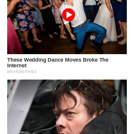
WN
TAPANULI
SELATAN
WN
TANJUNG
LESUNG
WN
KARO
WN
SIMALUNGUN
WN
LABUHANBATU
WN