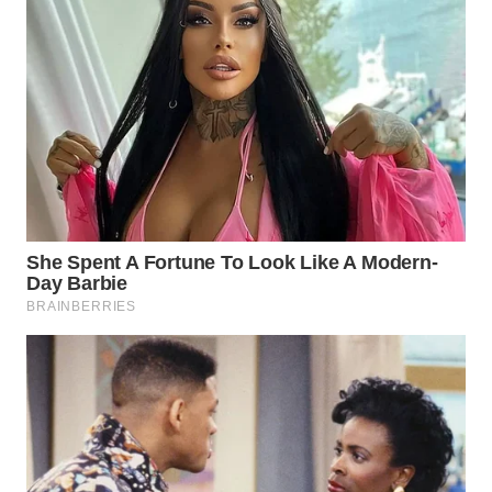
WN
NATUNA
WN
BINTAN
WN
MANDALIKA
WN
LIKUPANG
WN
LABUANBAJO
WN
BORNEO