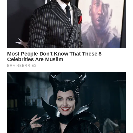
WAHANA
DESA
WISATA
LAPAK
WAHANA
Wahana
Network
KONSUMEN
LISTRIK
MASYARAKAT
KELISTRIKAN
WALINKI
ID