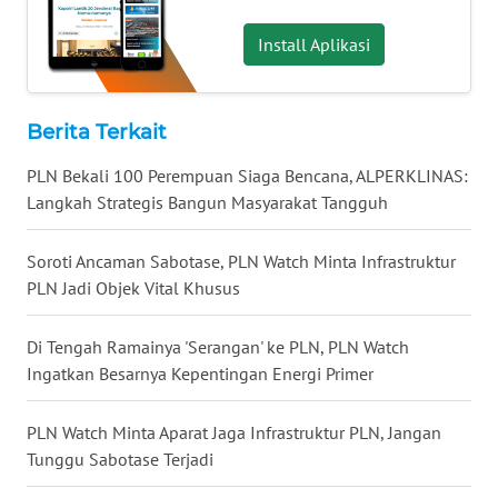
WN
KALTARA
Install Aplikasi
WN
KALSEL
Berita Terkait
PLN Bekali 100 Perempuan Siaga Bencana, ALPERKLINAS:
WN
KALTIM
Langkah Strategis Bangun Masyarakat Tangguh
WN
Soroti Ancaman Sabotase, PLN Watch Minta Infrastruktur
SULSEL
PLN Jadi Objek Vital Khusus
WN
Di Tengah Ramainya 'Serangan' ke PLN, PLN Watch
GORONTALO
Ingatkan Besarnya Kepentingan Energi Primer
WN
PLN Watch Minta Aparat Jaga Infrastruktur PLN, Jangan
SULUT
Tunggu Sabotase Terjadi