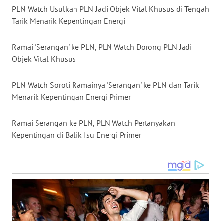
WN
PLN Watch Usulkan PLN Jadi Objek Vital Khusus di Tengah
MALUKU
Tarik Menarik Kepentingan Energi
WN
Ramai 'Serangan' ke PLN, PLN Watch Dorong PLN Jadi
MALUT
Objek Vital Khusus
WN
PLN Watch Soroti Ramainya 'Serangan' ke PLN dan Tarik
DAIRI
Menarik Kepentingan Energi Primer
WN
Ramai Serangan ke PLN, PLN Watch Pertanyakan
DANAU
TOBA
Kepentingan di Balik Isu Energi Primer
WN
NIAS
WN
LANGKAT