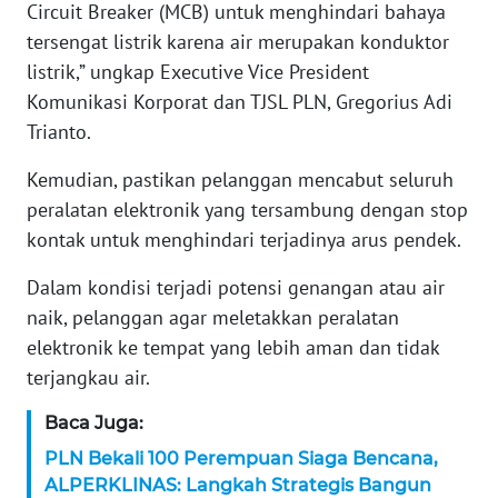
WN
Circuit Breaker (MCB) untuk menghindari bahaya
BANTEN
tersengat listrik karena air merupakan konduktor
listrik,” ungkap Executive Vice President
WN
Komunikasi Korporat dan TJSL PLN, Gregorius Adi
NTT
Trianto.
WN
Kemudian, pastikan pelanggan mencabut seluruh
KEPRI
peralatan elektronik yang tersambung dengan stop
kontak untuk menghindari terjadinya arus pendek.
WN
PAPUA
Dalam kondisi terjadi potensi genangan atau air
naik, pelanggan agar meletakkan peralatan
WN
elektronik ke tempat yang lebih aman dan tidak
PAPUA
terjangkau air.
BARAT
Baca Juga:
WN
PLN Bekali 100 Perempuan Siaga Bencana,
RIAU
ALPERKLINAS: Langkah Strategis Bangun