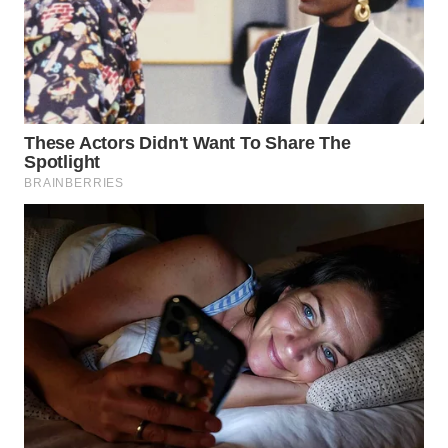
Wahana
Media
Group
WAHANA
NEWS
WAHANA
TANI
WAHANA
ADVOKAT
WAHANA
INFRASTRUKTUR
WAHANA
KONSUMEN