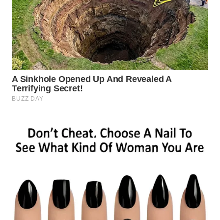
SUMEDANG
WN
CIANJUR
WN
KEPULAUAN
SERIBU
WN
TANGERANG
WN
BINJAI
WN
CIREBON