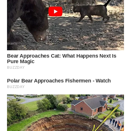
WN
BOGOR
WN
DEPOK
WN
TAPANULI
UTARA
WN
SAMOSIR
WN
PADANG
LAWAS
WN