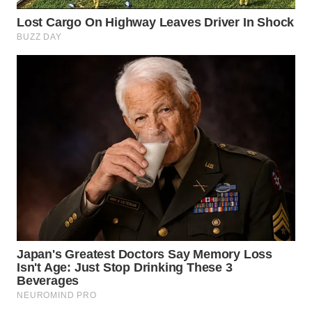
WN
NATUNA
WN
BINTAN
WN
MANDALIKA
WN
LIKUPANG
WN
LABUANBAJO
WN
BORNEO