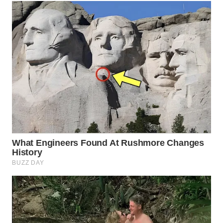
Wahana
Media
Group
WAHANA
NEWS
WAHANA
TANI
WAHANA
ADVOKAT
WAHANA
INFRASTRUKTUR
WAHANA
KONSUMEN