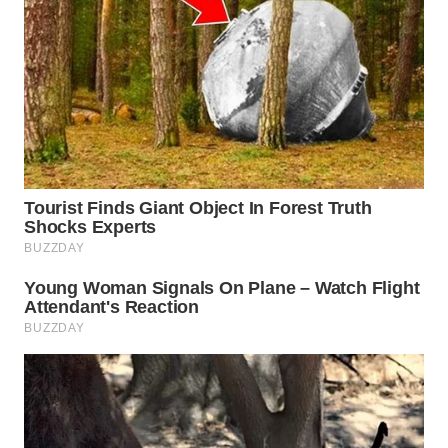
TAPANULI
TENGAH
WN DELI
SERDANG
WN
TEBING
TINGGI
WN
PAKPAK
WN
KARAWANG
WN
BEKASI