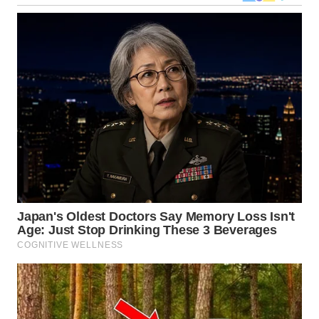
WN
TAPANULI
SELATAN
WN
TANJUNG
LESUNG
WN
KARO
WN
SIMALUNGUN
WN
LABUHANBATU
WN