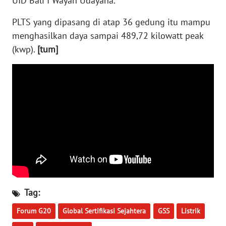
UID Bali I Wayan Udayana.
WN
NUSANTARA
PLTS yang dipasang di atap 36 gedung itu mampu
menghasilkan daya sampai 489,72 kilowatt peak
WN
(kwp).
[tum]
JOGJA
WN
JATIM
WN
BALI
WN
KALBAR
Tag:
WN
KALTENG
Forum G20
Global Sertifikasi Sejahtera
GSS
Listrik