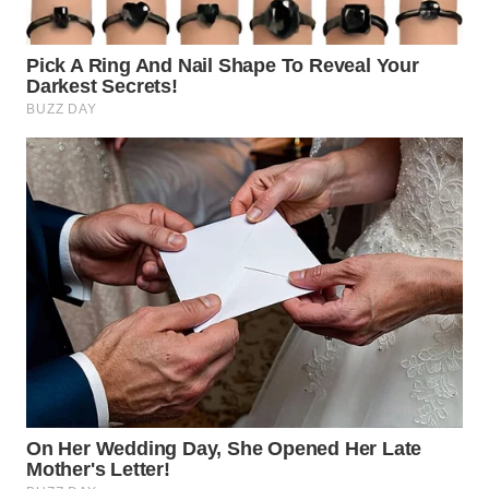
WN
INDRAMAYU
WN
KUNINGAN
WN
MAJALENGKA
WN
SUBANG
WN
SUKABUMI
WN
PURWAKARTA