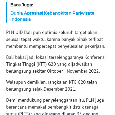
Baca Juga:
WN
SERAMBI
Dunia Apresiasi Kebangkitan Pariwisata
Indonesia
WN
JAMBI
PLN UID Bali pun optimis seluruh target akan
selesai tepat waktu, karena banyak pihak terlibat
WN
membantu mempercepat penyelesaian pekerjaan.
SULTRA
Bali bakal jadi lokasi terselenggaranya Konferensi
WN
Tingkat Tinggi (KTT) G20 yang dijadwalkan
NTB
berlangsung sekitar Oktober—November 2022.
Walaupun demikian, rangkaian KTG G20 telah
WN
SULTENG
berlangsung sejak Desember 2021.
Demi mendukung penyelenggaraan itu, PLN juga
WN
SULBAR
berencana memakai pembangkit listrik tenaga
surya (PLTS) yang dipasang di atap 35 gedung