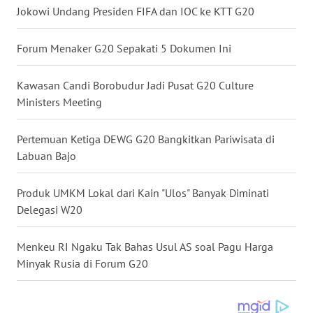
WN
Jokowi Undang Presiden FIFA dan IOC ke KTT G20
MALUKU
Forum Menaker G20 Sepakati 5 Dokumen Ini
WN
MALUT
Kawasan Candi Borobudur Jadi Pusat G20 Culture
Ministers Meeting
WN
DAIRI
Pertemuan Ketiga DEWG G20 Bangkitkan Pariwisata di
Labuan Bajo
WN
DANAU
TOBA
Produk UMKM Lokal dari Kain "Ulos" Banyak Diminati
Delegasi W20
WN
NIAS
Menkeu RI Ngaku Tak Bahas Usul AS soal Pagu Harga
Minyak Rusia di Forum G20
WN
LANGKAT