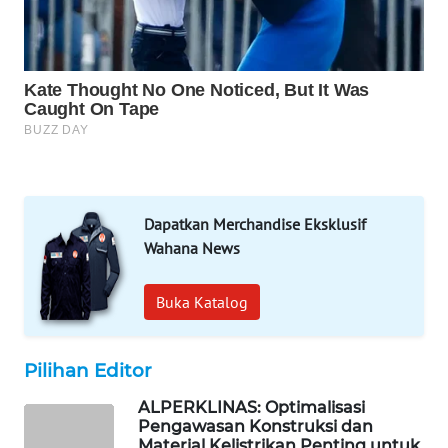
WAHANA
SPORT
WAHANA
UMKM
WAHANA
SELEB
Dapatkan Merchandise Eksklusif
WAHANA
Wahana News
PERSONA
Buka Katalog
WAHANA
OTOMOTIF
Pilihan Editor
WAHANA
HEALTH
ALPERKLINAS: Optimalisasi
Pengawasan Konstruksi dan
Material Kelistrikan Penting untuk