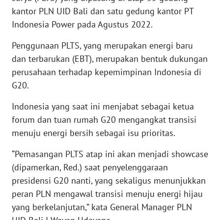
WN
kantor PLN UID Bali dan satu gedung kantor PT
BABEL
Indonesia Power pada Agustus 2022.
Penggunaan PLTS, yang merupakan energi baru
WN
SUMBAR
dan terbarukan (EBT), merupakan bentuk dukungan
perusahaan terhadap kepemimpinan Indonesia di
WN
G20.
SUMSEL
Indonesia yang saat ini menjabat sebagai ketua
WN
forum dan tuan rumah G20 mengangkat transisi
BENGKULU
menuju energi bersih sebagai isu prioritas.
“Pemasangan PLTS atap ini akan menjadi showcase
WN
LAMPUNG
(dipamerkan, Red.) saat penyelenggaraan
presidensi G20 nanti, yang sekaligus menunjukkan
WN
peran PLN mengawal transisi menuju energi hijau
JATENG
yang berkelanjutan,” kata General Manager PLN