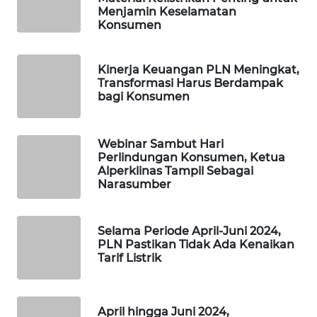
WAHANA
Menjamin Keselamatan
DESA
Konsumen
WISATA
Kinerja Keuangan PLN Meningkat,
LAPAK
Transformasi Harus Berdampak
WAHANA
bagi Konsumen
Wahana
Network
Webinar Sambut Hari
Perlindungan Konsumen, Ketua
Alperklinas Tampil Sebagai
KONSUMEN
Narasumber
LISTRIK
MASYARAKAT
Selama Periode April-Juni 2024,
KELISTRIKAN
PLN Pastikan Tidak Ada Kenaikan
Tarif Listrik
WALINKI
ID
April hingga Juni 2024,