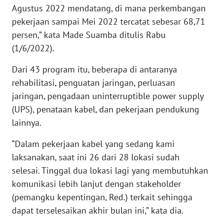
WN
Agustus 2022 mendatang, di mana perkembangan
BANTEN
pekerjaan sampai Mei 2022 tercatat sebesar 68,71
persen,” kata Made Suamba ditulis Rabu
WN
(1/6/2022).
NTT
Dari 43 program itu, beberapa di antaranya
WN
rehabilitasi, penguatan jaringan, perluasan
KEPRI
jaringan, pengadaan uninterruptible power supply
(UPS), penataan kabel, dan pekerjaan pendukung
WN
lainnya.
PAPUA
“Dalam pekerjaan kabel yang sedang kami
WN
laksanakan, saat ini 26 dari 28 lokasi sudah
PAPUA
selesai. Tinggal dua lokasi lagi yang membutuhkan
BARAT
komunikasi lebih lanjut dengan stakeholder
WN
(pemangku kepentingan, Red.) terkait sehingga
RIAU
dapat terselesaikan akhir bulan ini,” kata dia.