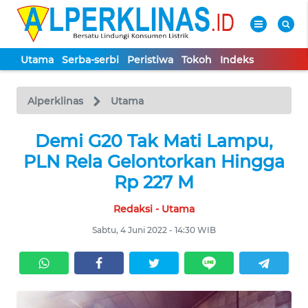
Utama
Serba-serbi
Peristiwa
Tokoh
Indeks
WAHANA
Tutup
TV
Alperklinas
Utama
UTAMA
Demi G20 Tak Mati Lampu,
PLN Rela Gelontorkan Hingga
SERBA-
Rp 227 M
SERBI
Redaksi - Utama
PERISTIWA
Sabtu, 4 Juni 2022 - 14:30 WIB
TOKOH
Informasi