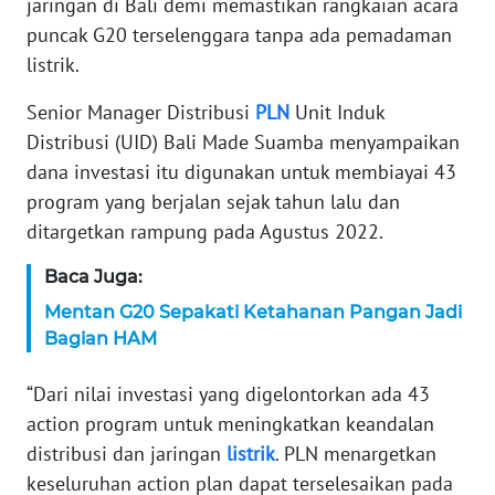
jaringan di Bali demi memastikan rangkaian acara
puncak G20 terselenggara tanpa ada pemadaman
KARIR
listrik.
DISCLAIMER
Senior Manager Distribusi
PLN
Unit Induk
Distribusi (UID) Bali Made Suamba menyampaikan
Wahana
dana investasi itu digunakan untuk membiayai 43
News
Regional
program yang berjalan sejak tahun lalu dan
ditargetkan rampung pada Agustus 2022.
WN
Baca Juga:
SUMUT
Mentan G20 Sepakati Ketahanan Pangan Jadi
WN
Bagian HAM
JAKARTA
“Dari nilai investasi yang digelontorkan ada 43
WN
action program untuk meningkatkan keandalan
JABAR
distribusi dan jaringan
listrik
. PLN menargetkan
keseluruhan action plan dapat terselesaikan pada