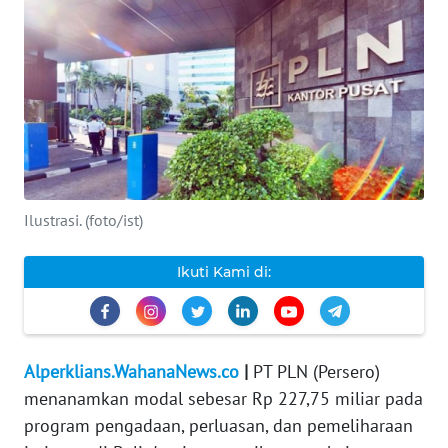
INDEKS
BERITA
KONTAK
KAMI
INFO
IKLAN
Ilustrasi. (foto/ist)
TENTANG
Ikuti Kami di:
KAMI
PEDOMAN
MEDIA
Alperklians.WahanaNews.co
|
PT PLN (Persero)
SIBER
menanamkan modal sebesar Rp 227,75 miliar pada
program pengadaan, perluasan, dan pemeliharaan
REDAKSI