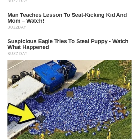
WN
PRIANGAN
TIMUR
WN
SEMARANG
WN
SOLO
WN
BOROBUDUR
WN
MADURA
WN
SURABAYA