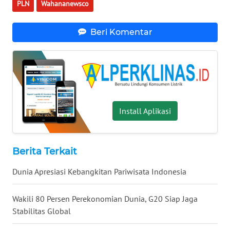
PLN
Wahananewsco
WN
KALTARA
Beri Komentar
WN
KALSEL
WN
KALTIM
Install Aplikasi
WN
SULSEL
Berita Terkait
WN
GORONTALO
Dunia Apresiasi Kebangkitan Pariwisata Indonesia
WN
Wakili 80 Persen Perekonomian Dunia, G20 Siap Jaga
SULUT
Stabilitas Global