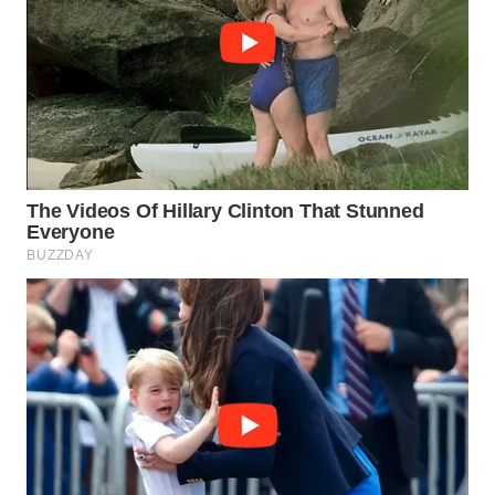
WAHANA
LISTRIK
WAHANA
TRAVEL
WAHANA
TV
WAHANANEWS
ID
WAHANANEWS
CO ID
WAHANANEWS
NET