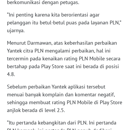
berkomunikasi dengan petugas.
WN
NUSANTARA
“Ini penting karena kita berorientasi agar
pelanggan itu betul-betul puas pada layanan PLN,”
WN
ujarnya.
JOGJA
Menurut Darmawan, atas keberhasilan perbaikan
WN
Yantek citra PLN mengalami perbaikan, hal ini
JATIM
tercermin pada kenaikan rating PLN Mobile secara
bertahap pada Play Store saat ini berada di posisi
WN
4.8.
BALI
Sebelum perbaikan Yantek aplikasi tersebut
WN
menuai banyak komplain dan komentar negatif,
KALBAR
sehingga membuat rating PLN Mobile di Play Store
anjlok berada di level 2.5.
WN
KALTENG
“Itu pertanda kebangkitan dari PLN. Ini pertanda