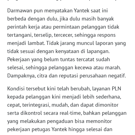
WN
Darmawan pun menyatakan Yantek saat ini
BABEL
berbeda dengan dulu, jika dulu masih banyak
perintah kerja atau permintaan pelanggan tidak
WN
tertangani, terselip, tercecer, sehingga respons
SUMBAR
menjadi lambat. Tidak jarang muncul laporan yang
WN
tidak sesuai dengan kenyataan di lapangan.
SUMSEL
Pekerjaan yang belum tuntas tercatat sudah
selesai, sehingga pelanggan kecewa atau marah.
WN
Dampaknya, citra dan reputasi perusahaan negatif.
BENGKULU
Kondisi tersebut kini telah berubah, layanan PLN
WN
kepada pelanggan kini menjadi lebih sederhana,
LAMPUNG
cepat, terintegrasi, mudah, dan dapat dimonitor
serta dikontrol secara real-time, bahkan pelanggan
WN
yang melakukan pengaduan bisa memonitor
JATENG
pekerjaan petugas Yantek hingga selesai dan