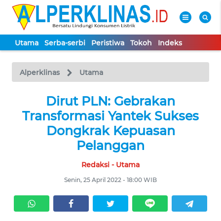
Utama
Serba-serbi
Peristiwa
Tokoh
Indeks
WAHANA
Tutup
TV
Alperklinas
Utama
UTAMA
Dirut PLN: Gebrakan
Transformasi Yantek Sukses
SERBA-
Dongkrak Kepuasan
SERBI
Pelanggan
Redaksi - Utama
PERISTIWA
Senin, 25 April 2022 - 18:00 WIB
TOKOH
Informasi