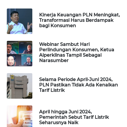
KARING
NEWS
Kinerja Keuangan PLN Meningkat,
Transformasi Harus Berdampak
JURNAL
bagi Konsumen
MARITIM
HUMBANG
Webinar Sambut Hari
NEWS
Perlindungan Konsumen, Ketua
Alperklinas Tampil Sebagai
Narasumber
GARONGGANG
NEWS
Selama Periode April-Juni 2024,
FISUELRI
PLN Pastikan Tidak Ada Kenaikan
Tarif Listrik
ID
ENERGI
NEWS
April hingga Juni 2024,
Pemerintah Sebut Tarif Listrik
Seharusnya Naik
CILEUNGSI