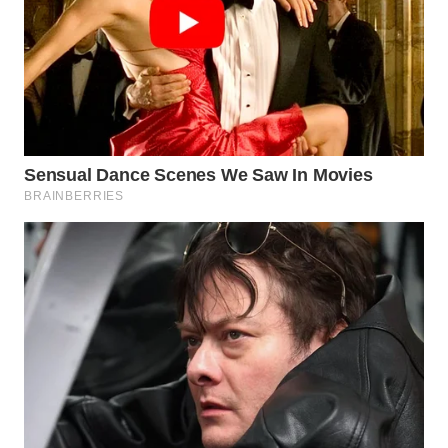
MAWAKA
ID
MARTABAT
NET
PLN
WATCH
MKLI
LPKKI
LKKI
KOPEKLIN