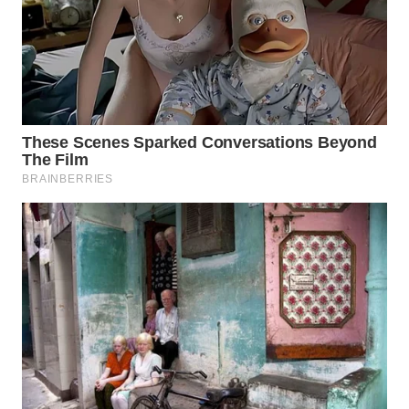
WN
INDRAMAYU
WN
KUNINGAN
WN
MAJALENGKA
WN
SUBANG
WN
SUKABUMI
WN
PURWAKARTA