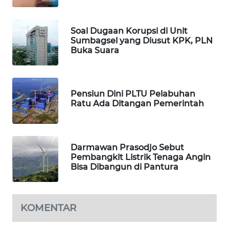
NEWS
Soal Dugaan Korupsi di Unit
BERKAT
Sumbagsel yang Diusut KPK, PLN
NEWS
Buka Suara
BERAMPU
NEWS
Pensiun Dini PLTU Pelabuhan
Ratu Ada Ditangan Pemerintah
ANUGERAH
NEWS
Darmawan Prasodjo Sebut
AKHLAK
Pembangkit Listrik Tenaga Angin
ID
Bisa Dibangun di Pantura
PERAPKI
NEWS
KOMENTAR
SONYA