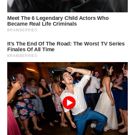
PORTAL
KONSUMEN
FORWAMKI
ALPERKLINAS
FORJASIDA
TAMBANG
NEWS
SITUNGIR
NEWS
SIDIKALANG
NEWS