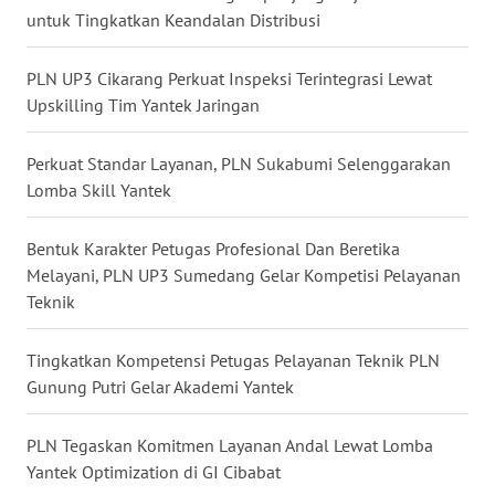
TAPANULI
untuk Tingkatkan Keandalan Distribusi
TENGAH
PLN UP3 Cikarang Perkuat Inspeksi Terintegrasi Lewat
WN DELI
Upskilling Tim Yantek Jaringan
SERDANG
Perkuat Standar Layanan, PLN Sukabumi Selenggarakan
WN
Lomba Skill Yantek
TEBING
TINGGI
Bentuk Karakter Petugas Profesional Dan Beretika
Melayani, PLN UP3 Sumedang Gelar Kompetisi Pelayanan
WN
Teknik
PAKPAK
Tingkatkan Kompetensi Petugas Pelayanan Teknik PLN
WN
KARAWANG
Gunung Putri Gelar Akademi Yantek
WN
PLN Tegaskan Komitmen Layanan Andal Lewat Lomba
BEKASI
Yantek Optimization di GI Cibabat