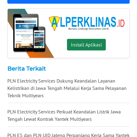
WN
TAPANULI
SELATAN
WN
TANJUNG
Install Aplikasi
LESUNG
WN
Berita Terkait
KARO
PLN Electricity Services Dukung Keandalan Layanan
Kelistrikan di Jawa Tengah Melalui Kerja Sama Pelayanan
WN
SIMALUNGUN
Teknik Multiyears
WN
PLN Electricity Services Perkuat Keandalan Listrik Jawa
LABUHANBATU
Tengah Lewat Kontrak Yantek Multiyears
WN
PLN ES dan PLN UID Jateng Perpanjang Kerja Sama Yantek