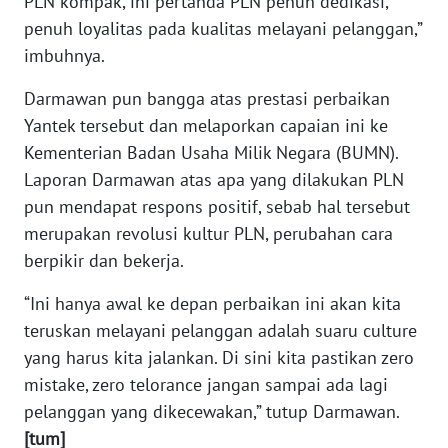
PLN kompak, ini pertanda PLN penuh dedikasi,
WN
penuh loyalitas pada kualitas melayani pelanggan,”
KALTARA
imbuhnya.
WN
Darmawan pun bangga atas prestasi perbaikan
KALSEL
Yantek tersebut dan melaporkan capaian ini ke
Kementerian Badan Usaha Milik Negara (BUMN).
WN
Laporan Darmawan atas apa yang dilakukan PLN
KALTIM
pun mendapat respons positif, sebab hal tersebut
merupakan revolusi kultur PLN, perubahan cara
WN
SULSEL
berpikir dan bekerja.
“Ini hanya awal ke depan perbaikan ini akan kita
WN
GORONTALO
teruskan melayani pelanggan adalah suaru culture
yang harus kita jalankan. Di sini kita pastikan zero
WN
mistake, zero telorance jangan sampai ada lagi
SULUT
pelanggan yang dikecewakan,” tutup Darmawan.
[tum]