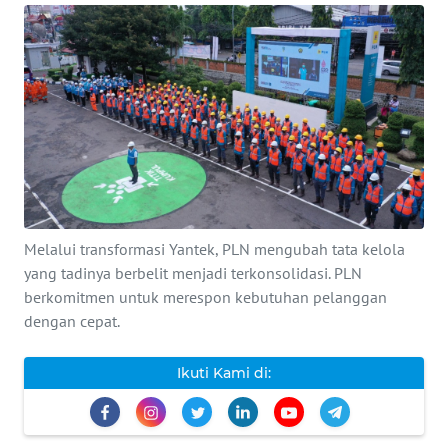
INDEKS
BERITA
KONTAK
KAMI
INFO
IKLAN
Melalui transformasi Yantek, PLN mengubah tata kelola
TENTANG
yang tadinya berbelit menjadi terkonsolidasi. PLN
KAMI
berkomitmen untuk merespon kebutuhan pelanggan
dengan cepat.
PEDOMAN
MEDIA
Ikuti Kami di:
SIBER
REDAKSI