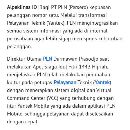
Alpeklinas ID
|Bagi PT PLN (Persero) kepuasan
KARIR
pelanggan nomor satu. Melalui transformasi
Pelayanan Teknik (Yantek), PLN mengintegrasikan
DISCLAIMER
semua sistem informasi yang ada di internal
perusahaan agar lebih sigap merespons kebutuhan
Wahana
pelanggan.
News
Regional
Direktur Utama
PLN
Darmawan Prasodjo saat
melakukan Apel Siaga Idul Fitri 1443 Hijriah,
WN
SUMUT
menjelaskan PLN telah melakukan perubahan
kultur pada petugas
Pelayanan
Teknik (
Yantek
)
WN
dengan menerapkan sistem digital dan Virtual
JAKARTA
Command Center (VCC) yang terhubung dengan
fitur Yantek Mobile yang ada dalam aplikasi PLN
WN
Mobile, sehingga pelayanan dapat diselesaikan
JABAR
dengan cepat.