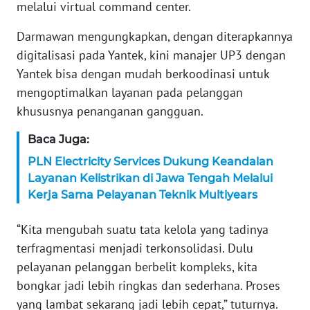
melalui virtual command center.
WN
SERAMBI
Darmawan mengungkapkan, dengan diterapkannya
digitalisasi pada Yantek, kini manajer UP3 dengan
WN
Yantek bisa dengan mudah berkoodinasi untuk
JAMBI
mengoptimalkan layanan pada pelanggan
khususnya penanganan gangguan.
WN
SULTRA
Baca Juga:
PLN Electricity Services Dukung Keandalan
WN
Layanan Kelistrikan di Jawa Tengah Melalui
NTB
Kerja Sama Pelayanan Teknik Multiyears
WN
“Kita mengubah suatu tata kelola yang tadinya
SULTENG
terfragmentasi menjadi terkonsolidasi. Dulu
pelayanan pelanggan berbelit kompleks, kita
WN
bongkar jadi lebih ringkas dan sederhana. Proses
SULBAR
yang lambat sekarang jadi lebih cepat,” tuturnya.