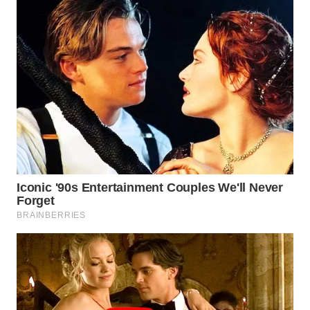
WAHANA
DESA
WISATA
LAPAK
WAHANA
Wahana
Network
KONSUMEN
LISTRIK
MASYARAKAT
KELISTRIKAN
WALINKI
ID