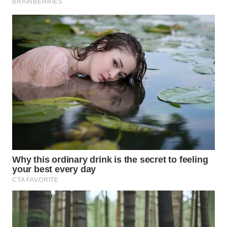
WN
NATUNA
WN
BINTAN
WN
MANDALIKA
WN
LIKUPANG
WN
LABUANBAJO
WN
BORNEO