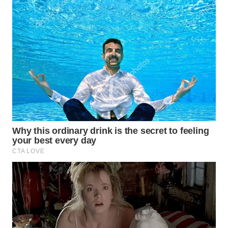
SUMEDANG
WN
CIANJUR
WN
KEPULAUAN
SERIBU
WN
TANGERANG
WN
BINJAI
WN
CIREBON