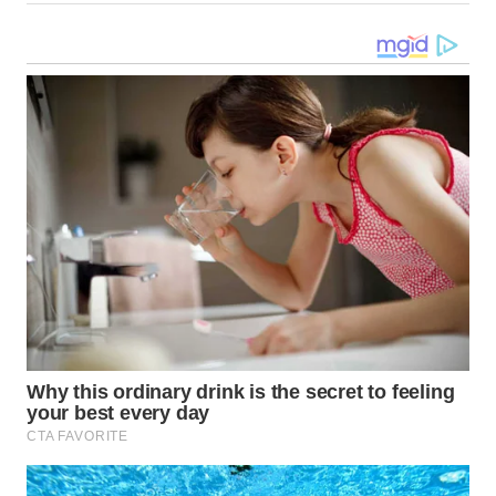
WN
BOGOR
WN
DEPOK
WN
TAPANULI
UTARA
WN
SAMOSIR
WN
PADANG
LAWAS
WN