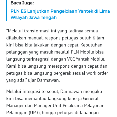
WN
Baca Juga:
BANTEN
PLN ES Lanjutkan Pengelolaan Yantek di Lima
Wilayah Jawa Tengah
WN
NTT
“Melalui transformasi ini yang tadinya semua
dilakukan manual, respons petugas butuh 6 jam
WN
kini bisa kita lakukan dengan cepat. Kebutuhan
KEPRI
pelanggan yang masuk melalui PLN Mobile bisa
langsung terintegrasi dengan VCC Yantek Mobile.
WN
PAPUA
Kami bisa langsung merespons dengan cepat dan
petugas bisa langsung bergerak sesuai work order
WN
yang ada,” ujar Darmawan.
PAPUA
BARAT
Melalui integrasi tersebut, Darmawan mengaku
kini bisa memantau langsung kinerja General
WN
Manager dan Manager Unit Pelaksana Pelayanan
RIAU
Pelanggan (UP3), hingga petugas di lapangan