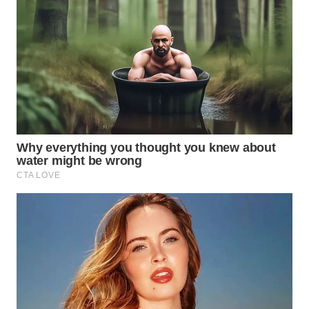
Wahana
Media
Group
WAHANA
NEWS
WAHANA
TANI
WAHANA
ADVOKAT
WAHANA
INFRASTRUKTUR
WAHANA
KONSUMEN