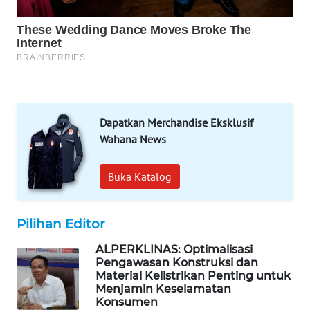
SIBARAGAS
NEWS
METRO
SIANTAR
NEWS
Dapatkan Merchandise Eksklusif
METRO
Wahana News
MEDAN
NEWS
Buka Katalog
METRO
JAKARTA
Pilihan Editor
NEWS
ALPERKLINAS: Optimalisasi
KRT
Pengawasan Konstruksi dan
NEWS
Material Kelistrikan Penting untuk
Menjamin Keselamatan
Konsumen