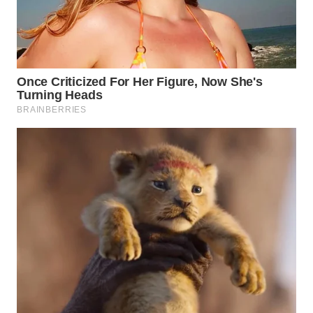
WAHANA
LISTRIK
WAHANA
TRAVEL
WAHANA
TV
WAHANANEWS
ID
WAHANANEWS
CO ID
WAHANANEWS
NET