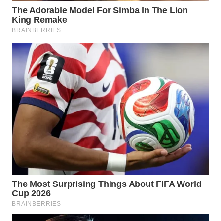
WAHANA
SPORT
WAHANA
UMKM
WAHANA
SELEB
WAHANA
PERSONA
WAHANA
OTOMOTIF
WAHANA
HEALTH