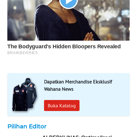
WAHANA
SPORT
WAHANA
UMKM
WAHANA
SELEB
WAHANA
PERSONA
Dapatkan Merchandise Eksklusif
Wahana News
WAHANA
OTOMOTIF
Buka Katalog
WAHANA
HEALTH
Pilihan Editor