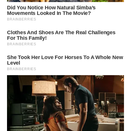
WN
PRIANGAN
TIMUR
WN
SEMARANG
WN
SOLO
WN
BOROBUDUR
WN
MADURA
WN
SURABAYA