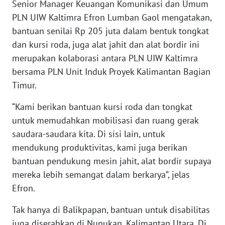
Senior Manager Keuangan Komunikasi dan Umum
WN
BANTEN
PLN UIW Kaltimra Efron Lumban Gaol mengatakan,
bantuan senilai Rp 205 juta dalam bentuk tongkat
WN
dan kursi roda, juga alat jahit dan alat bordir ini
NTT
merupakan kolaborasi antara PLN UIW Kaltimra
bersama PLN Unit Induk Proyek Kalimantan Bagian
WN
Timur.
KEPRI
“Kami berikan bantuan kursi roda dan tongkat
WN
untuk memudahkan mobilisasi dan ruang gerak
PAPUA
saudara-saudara kita. Di sisi lain, untuk
mendukung produktivitas, kami juga berikan
WN
bantuan pendukung mesin jahit, alat bordir supaya
PAPUA
BARAT
mereka lebih semangat dalam berkarya”, jelas
Efron.
WN
Tak hanya di Balikpapan, bantuan untuk disabilitas
RIAU
juga diserahkan di Nunukan, Kalimantan Utara. Di