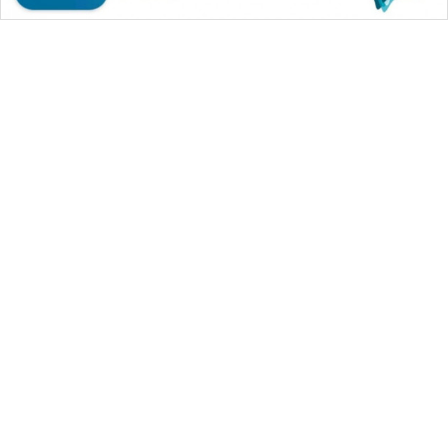
WAHANA MEDIA GROUP
|
|
|
WAHANA NEWS co
WAHANA TANI
WAHANA ADVOKAT
|
|
WAHANA INFRASTRUKTUR
WAHANA KONSUMEN
|
|
|
WAHANA LISTRIK
WAHANA TRAVEL
WAHANA TV
|
|
|
WAHANANEWS id
WAHANANEWS CO ID
WAHANANEWS NET
|
|
|
WAHANA SPORT ID
Wahana UMKM
Wahana Seleb
|
|
|
Wahana Persona
Wahana Otomotif
Wahana Health
|
Wahana Desa Wisata
Lapak Wahana