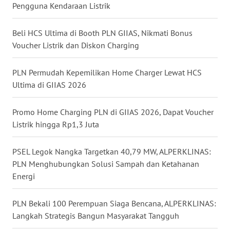
WN
Pengguna Kendaraan Listrik
MALUKU
Beli HCS Ultima di Booth PLN GIIAS, Nikmati Bonus
WN
Voucher Listrik dan Diskon Charging
MALUT
PLN Permudah Kepemilikan Home Charger Lewat HCS
WN
Ultima di GIIAS 2026
DAIRI
Promo Home Charging PLN di GIIAS 2026, Dapat Voucher
WN
Listrik hingga Rp1,3 Juta
DANAU
TOBA
PSEL Legok Nangka Targetkan 40,79 MW, ALPERKLINAS:
PLN Menghubungkan Solusi Sampah dan Ketahanan
WN
Energi
NIAS
PLN Bekali 100 Perempuan Siaga Bencana, ALPERKLINAS:
WN
LANGKAT
Langkah Strategis Bangun Masyarakat Tangguh