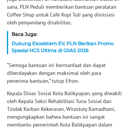
sana, PLN Peduli memberikan bantuan peralatan
WN
SERAMBI
Coffee Shop untuk Café Kopi Tuli yang diinisiasi
oleh penyandang disabilitas.
WN
JAMBI
Baca Juga:
Dukung Ekosistem EV, PLN Berikan Promo
WN
Spesial HCS Ultima di GIIAS 2026
SULTRA
“Semoga bantuan ini bermanfaat dan dapat
WN
diberdayakan dengan maksimal oleh para
NTB
penerima bantuan,” tutup Efron.
WN
Kepala Dinas Sosial Kota Balikpapan, yang diwakili
SULTENG
oleh Kepala Seksi Rehabilitasi Tuna Sosial dan
Tindak Korban Kekerasan, Wirastuty Ramadhani,
WN
mengungkapkan bahwa bantuan ini sangat
SULBAR
membantu pemerintah Kota Balikpapan dalam