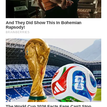
WN
NATUNA
WN
BINTAN
WN
MANDALIKA
WN
LIKUPANG
WN
LABUANBAJO
WN
BORNEO