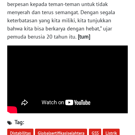
berpesan kepada teman-teman untuk tidak
WN
NUSANTARA
menyerah dan terus semangat. Dengan segala
keterbatasan yang kita miliki, kita tunjukkan
WN
bahwa kita bisa berkarya dengan hebat,” ujar
JOGJA
pemuda berusia 20 tahun itu.
[tum]
WN
JATIM
WN
BALI
WN
KALBAR
WN
Tag:
KALTENG
Distabilitas
Globalsertifikasisejahtera
GSS
Listrik