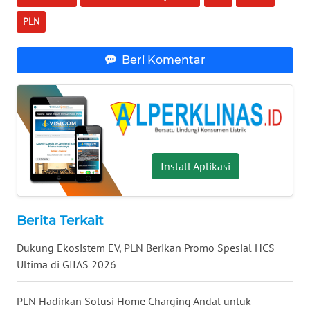
WN
PLN
KALTARA
WN
Beri Komentar
KALSEL
WN
KALTIM
WN
Install Aplikasi
SULSEL
WN
Berita Terkait
GORONTALO
Dukung Ekosistem EV, PLN Berikan Promo Spesial HCS
WN
Ultima di GIIAS 2026
SULUT
PLN Hadirkan Solusi Home Charging Andal untuk