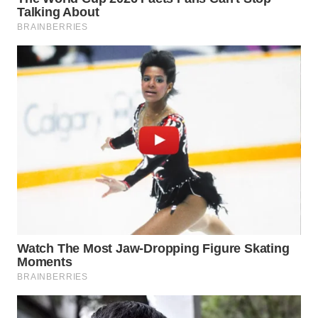
Wahana
Media
Group
WAHANA
NEWS
WAHANA
TANI
WAHANA
ADVOKAT
WAHANA
INFRASTRUKTUR
WAHANA
KONSUMEN