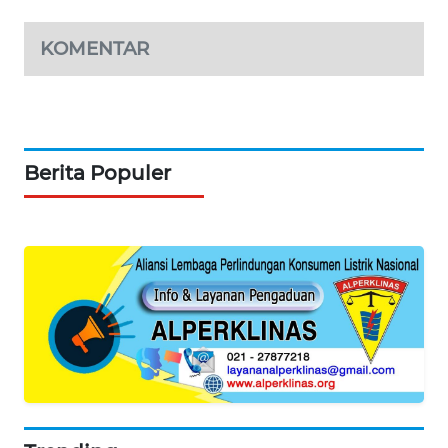
PORTAL
KONSUMEN
KOMENTAR
FORWAMKI
ALPERKLINAS
Berita Populer
FORJASIDA
TAMBANG
NEWS
SITUNGIR
NEWS
SIDIKALANG
NEWS