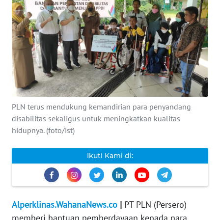
INDEKS
BERITA
KONTAK
KAMI
INFO
IKLAN
PLN terus mendukung kemandirian para penyandang
disabilitas sekaligus untuk meningkatkan kualitas
TENTANG
hidupnya. (foto/ist)
KAMI
Ikuti Kami di:
PEDOMAN
MEDIA
SIBER
Alperklinas.WahanaNews.co
|
PT PLN (Persero)
REDAKSI
memberi bantuan pemberdayaan kepada para