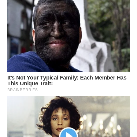
WAHANA
LISTRIK
WAHANA
TRAVEL
WAHANA
TV
WAHANANEWS
ID
WAHANANEWS
CO ID
WAHANANEWS
NET