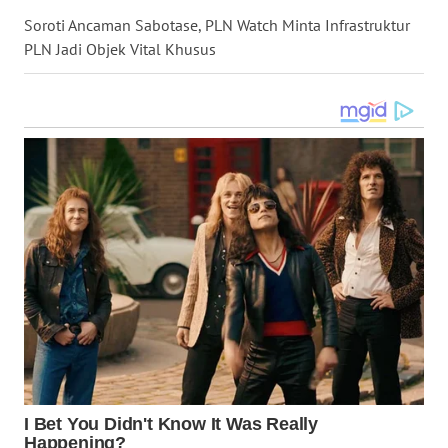
WN
Soroti Ancaman Sabotase, PLN Watch Minta Infrastruktur
TAPANULI
PLN Jadi Objek Vital Khusus
SELATAN
WN
TANJUNG
LESUNG
WN
KARO
WN
SIMALUNGUN
WN
LABUHANBATU
WN