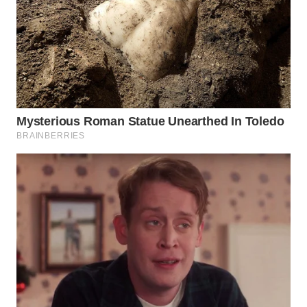
SUMEDANG
WN
CIANJUR
WN
KEPULAUAN
SERIBU
WN
TANGERANG
WN
BINJAI
WN
CIREBON