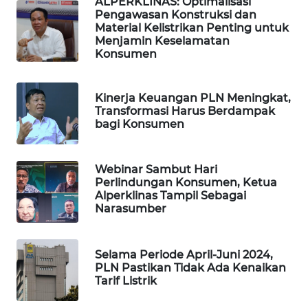
ALPERKLINAS: Optimalisasi
WAHANA
Pengawasan Konstruksi dan
DESA
Material Kelistrikan Penting untuk
WISATA
Menjamin Keselamatan
Konsumen
LAPAK
WAHANA
Kinerja Keuangan PLN Meningkat,
Transformasi Harus Berdampak
Wahana
bagi Konsumen
Network
Webinar Sambut Hari
KONSUMEN
Perlindungan Konsumen, Ketua
LISTRIK
Alperklinas Tampil Sebagai
Narasumber
MASYARAKAT
KELISTRIKAN
Selama Periode April-Juni 2024,
PLN Pastikan Tidak Ada Kenaikan
WALINKI
Tarif Listrik
ID