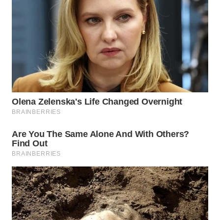
WN
BOGOR
WN
DEPOK
WN
TAPANULI
UTARA
WN
SAMOSIR
WN
PADANG
LAWAS
WN