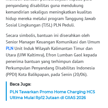
penyandang disabilitas guna mendukung
KARIR
kemandirian sekaligus meningkatkan kualitas
hidup mereka melalui program Tanggung Jawab
DISCLAIMER
Sosial Lingkungan (TJSL) PLN Peduli.
Wahana
Secara simbolis, bantuan ini diserahkan oleh
News
Senior Manager Keuangan Komunikasi dan Umum
Regional
PLN
Unit Induk Wilayah Kalimantan Timur dan
Utara (UIW Kaltimra), Efron Lumban Gaol kepada
WN
penerima bantuan yang terhimpun dalam
SUMUT
Perkumpulan Penyandang Disabilitas Indonesia
WN
(PPDI) Kota Balikpapan, pada Senin (20/06).
JAKARTA
Baca Juga:
WN
PLN Tawarkan Promo Home Charging HCS
JABAR
Ultima Mulai Rp12 Jutaan di GIIAS 2026