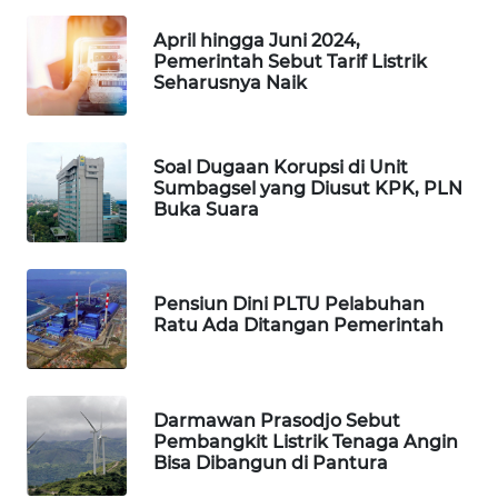
MAWAKA
April hingga Juni 2024,
ID
Pemerintah Sebut Tarif Listrik
Seharusnya Naik
MARTABAT
NET
Soal Dugaan Korupsi di Unit
Sumbagsel yang Diusut KPK, PLN
PLN
Buka Suara
WATCH
MKLI
Pensiun Dini PLTU Pelabuhan
Ratu Ada Ditangan Pemerintah
LPKKI
LKKI
Darmawan Prasodjo Sebut
Pembangkit Listrik Tenaga Angin
KOPEKLIN
Bisa Dibangun di Pantura