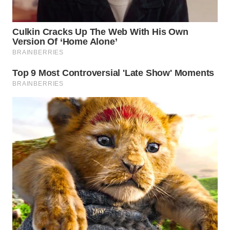
WN
INDRAMAYU
WN
KUNINGAN
WN
MAJALENGKA
WN
SUBANG
WN
SUKABUMI
WN
PURWAKARTA