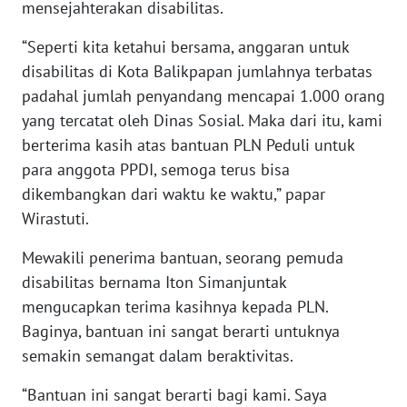
mensejahterakan disabilitas.
WN
BABEL
“Seperti kita ketahui bersama, anggaran untuk
disabilitas di Kota Balikpapan jumlahnya terbatas
WN
padahal jumlah penyandang mencapai 1.000 orang
SUMBAR
yang tercatat oleh Dinas Sosial. Maka dari itu, kami
berterima kasih atas bantuan PLN Peduli untuk
WN
para anggota PPDI, semoga terus bisa
SUMSEL
dikembangkan dari waktu ke waktu,” papar
Wirastuti.
WN
BENGKULU
Mewakili penerima bantuan, seorang pemuda
disabilitas bernama Iton Simanjuntak
WN
mengucapkan terima kasihnya kepada PLN.
LAMPUNG
Baginya, bantuan ini sangat berarti untuknya
WN
semakin semangat dalam beraktivitas.
JATENG
“Bantuan ini sangat berarti bagi kami. Saya