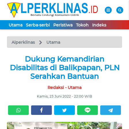
Utama
Serba-serbi
Peristiwa
Tokoh
Indeks
WAHANA
Tutup
TV
Alperklinas
Utama
UTAMA
Dukung Kemandirian
Disabilitas di Balikpapan, PLN
SERBA-
Serahkan Bantuan
SERBI
Redaksi - Utama
PERISTIWA
Kamis, 23 Juni 2022 - 22:00 WIB
TOKOH
Informasi