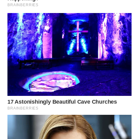
TAPANULI
TENGAH
WN DELI
SERDANG
WN
TEBING
TINGGI
WN
PAKPAK
WN
KARAWANG
WN
BEKASI