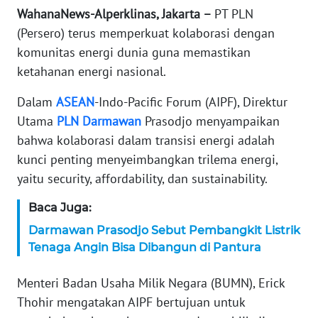
WahanaNews-Alperklinas, Jakarta –
PT PLN
KARIR
(Persero) terus memperkuat kolaborasi dengan
komunitas energi dunia guna memastikan
DISCLAIMER
ketahanan energi nasional.
Dalam
ASEAN
-Indo-Pacific Forum (AIPF), Direktur
Wahana
News
Utama
PLN
Darmawan
Prasodjo menyampaikan
Regional
bahwa kolaborasi dalam transisi energi adalah
kunci penting menyeimbangkan trilema energi,
WN
yaitu security, affordability, dan sustainability.
SUMUT
Baca Juga:
WN
Darmawan Prasodjo Sebut Pembangkit Listrik
JAKARTA
Tenaga Angin Bisa Dibangun di Pantura
WN
Menteri Badan Usaha Milik Negara (BUMN), Erick
JABAR
Thohir mengatakan AIPF bertujuan untuk