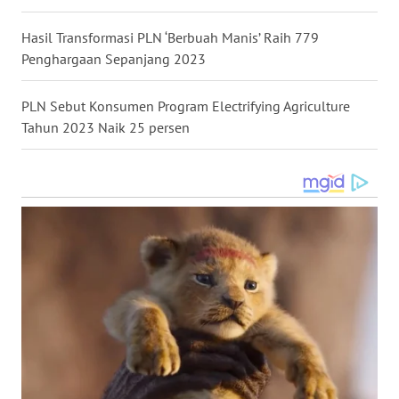
WN
Hasil Transformasi PLN ‘Berbuah Manis’ Raih 779
BOGOR
Penghargaan Sepanjang 2023
WN
PLN Sebut Konsumen Program Electrifying Agriculture
DEPOK
Tahun 2023 Naik 25 persen
WN
TAPANULI
UTARA
WN
SAMOSIR
WN
PADANG
LAWAS
WN