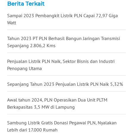
TAPANULI
Berita Terkait
TENGAH
Sampai 2023 Pembangkit Listrik PLN Capai 72,97 Giga
Watt
WN DELI
SERDANG
Tahun 2023 PT PLN Berhasil Bangun Jaringan Transmisi
Sepanjang 2.806,2 Kms
WN
TEBING
TINGGI
Penjualan Listrik PLN Naik, Sektor Bisnis dan Industri
Penopang Utama
WN
PAKPAK
Sepanjang Tahun 2023 Penjualan Listrik PLN Naik 5,32%
WN
Awal tahun 2024, PLN Operasikan Dua Unit PLTM
KARAWANG
Berkapasitas 3,5 MW di Lampung
WN
Sambung Listrik Gratis Donasi Pegawai PLN, Nyalakan
BEKASI
Lebih dari 17.000 Rumah