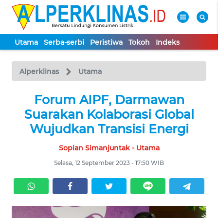
Utama
Serba-serbi
Peristiwa
Tokoh
Indeks
WAHANA
Tutup
TV
Alperklinas
Utama
UTAMA
Forum AIPF, Darmawan
Suarakan Kolaborasi Global
SERBA-
Wujudkan Transisi Energi
SERBI
Sopian Simanjuntak - Utama
PERISTIWA
Selasa, 12 September 2023 - 17:50 WIB
TOKOH
Informasi