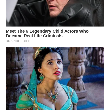
WN
NATUNA
WN
BINTAN
WN
MANDALIKA
WN
LIKUPANG
WN
LABUANBAJO
WN
BORNEO