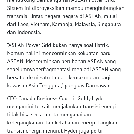
WN
Sistem ini diproyeksikan mampu menghubungkan
KALTARA
transmisi lintas negara-negara di ASEAN, mulai
dari Laos, Vietnam, Kamboja, Malaysia, Singapura
WN
dan Indonesia.
KALSEL
“ASEAN Power Grid bukan hanya soal listrik.
WN
Namun hal ini mencerminkan kekuatan baru
KALTIM
ASEAN. Mencerminkan perubahan ASEAN yang
sebelumnya terfragmentasi menjadi ASEAN yang
WN
SULSEL
bersatu, demi satu tujuan, kemakmuran bagi
kawasan Asia Tenggara,” pungkas Darmawan.
WN
CEO Canada Business Council Goldy Hyder
GORONTALO
mengamini terkait menjalankan transisi energi
tidak bisa serta merta mengabaikan
WN
SULUT
keterjangkauan dan ketahanan energi. Langkah
transisi energi, menurut Hyder juga perlu