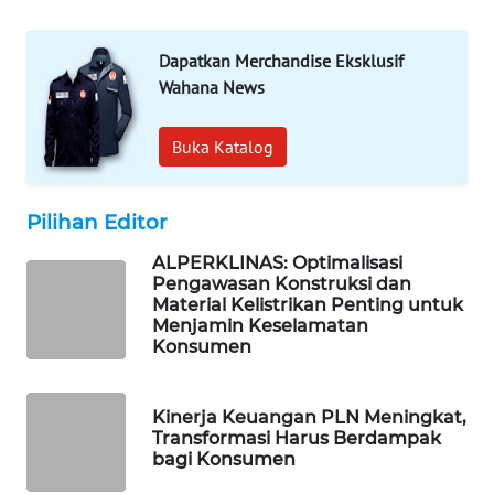
SIBARAGAS
NEWS
Dapatkan Merchandise Eksklusif
Wahana News
METRO
SIANTAR
Buka Katalog
NEWS
METRO
Pilihan Editor
MEDAN
NEWS
ALPERKLINAS: Optimalisasi
Pengawasan Konstruksi dan
Material Kelistrikan Penting untuk
METRO
Menjamin Keselamatan
JAKARTA
Konsumen
NEWS
KRT
Kinerja Keuangan PLN Meningkat,
Transformasi Harus Berdampak
NEWS
bagi Konsumen