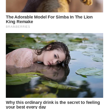
SUMEDANG
WN
CIANJUR
WN
KEPULAUAN
SERIBU
WN
TANGERANG
WN
BINJAI
WN
CIREBON