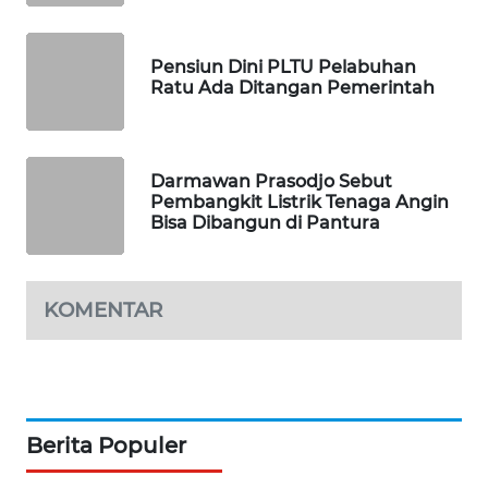
NEWS
Pensiun Dini PLTU Pelabuhan
BERKAT
Ratu Ada Ditangan Pemerintah
NEWS
BERAMPU
Darmawan Prasodjo Sebut
NEWS
Pembangkit Listrik Tenaga Angin
Bisa Dibangun di Pantura
ANUGERAH
NEWS
KOMENTAR
AKHLAK
ID
PERAPKI
NEWS
Berita Populer
SONYA