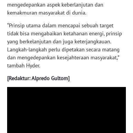
WN
mengedepankan aspek keberlanjutan dan
MALUKU
kemakmuran masyarakat di dunia.
WN
“Prinsip utama dalam mencapai sebuah target
MALUT
tidak bisa mengabaikan ketahanan energi, prinsip
yang berkelanjutan dan juga keterjangkauan.
WN
Langkah-langkah perlu dipetakan secara matang
DAIRI
dan mengedepankan kesejahteraan masyarakat,”
tambah Hyder.
WN
DANAU
[Redaktur: Alpredo Gultom]
TOBA
WN
NIAS
WN
LANGKAT