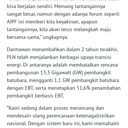
bisa berjalan sendiri. Memang tantangannya
WN
BABEL
sangat besar, namun dengan adanya forum seperti
AIPF ini memberi kita keyakinan, apapun
WN
tantangannya, kita akan terus melangkah maju
SUMBAR
bersama-sama,” ungkapnya.
WN
Darmawan menambahkan dalam 2 tahun terakhir,
SUMSEL
PLN telah menjalankan berbagai upaya transisi
energi. Di antaranya adalah membatalkan rencana
WN
pembangunan 13,3 Gigawatt (GW) pembangkit
BENGKULU
batubara, mengganti 1,1 GW pembangkit batubara
dengan EBT, serta menetapkan 51,6% penambahan
WN
pembangkit berbasis EBT.
LAMPUNG
“Kami sedang dalam proses merancang dan
WN
mendesain ulang perencanaan ketenagalistrikan
JATENG
nasional. Dengan sistem baru ini, kami memahami