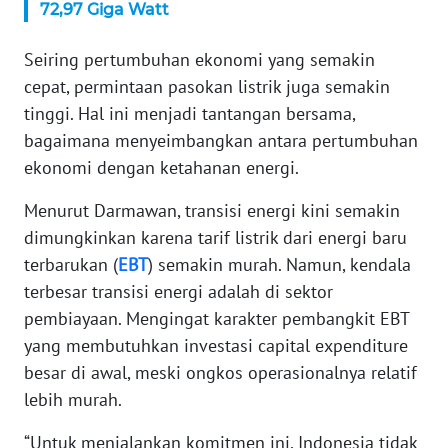
72,97 Giga Watt
WN
SERAMBI
Seiring pertumbuhan ekonomi yang semakin
cepat, permintaan pasokan listrik juga semakin
WN
tinggi. Hal ini menjadi tantangan bersama,
JAMBI
bagaimana menyeimbangkan antara pertumbuhan
ekonomi dengan ketahanan energi.
WN
SULTRA
Menurut Darmawan, transisi energi kini semakin
dimungkinkan karena tarif listrik dari energi baru
WN
terbarukan (
EBT
) semakin murah. Namun, kendala
NTB
terbesar transisi energi adalah di sektor
pembiayaan. Mengingat karakter pembangkit EBT
WN
SULTENG
yang membutuhkan investasi capital expenditure
besar di awal, meski ongkos operasionalnya relatif
WN
lebih murah.
SULBAR
“Untuk menjalankan komitmen ini, Indonesia tidak