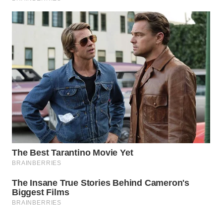
PORTAL
KONSUMEN
FORWAMKI
ALPERKLINAS
FORJASIDA
TAMBANG
NEWS
SITUNGIR
NEWS
SIDIKALANG
NEWS