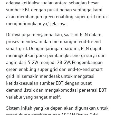
adanya ketidaksesuaian antara sebagian besar
WN
sumber EBT dengan pusat beban sehingga kami
NUSANTARA
akan membangun green enabling super grid untuk
menghubungkannya,” jelasnya.
WN
JOGJA
Dirinya juga menyampaikan, saat ini PLN dalam
proses mendesain dan membangun end-to-end
WN
JATIM
smart grid. Dengan jaringan baru ini, PLN dapat
meningkatkan porsi pembangkit energi surya dan
WN
angin dari 5 GW menjadi 28 GW. Pengembangan
BALI
green enabling super grid dan end-to-end smart
grid ini semakin mendesak untuk mengatasi
WN
ketidaksesuaian sumber EBT dengan pusat
KALBAR
demand listrik dan mengakomodasi penetrasi EBT
variable yang sangat masif.
WN
KALTENG
Sistem inilah yang ke depan akan digunakan untuk
mendukung pembangunan ASEAN Power Grid.