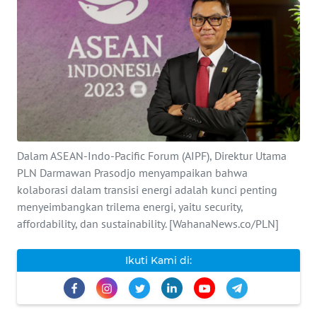
INDEKS
BERITA
KONTAK
KAMI
INFO
IKLAN
Dalam ASEAN-Indo-Pacific Forum (AIPF), Direktur Utama
PLN Darmawan Prasodjo menyampaikan bahwa
TENTANG
kolaborasi dalam transisi energi adalah kunci penting
KAMI
menyeimbangkan trilema energi, yaitu security,
affordability, dan sustainability. [WahanaNews.co/PLN]
PEDOMAN
MEDIA
Ikuti Kami di:
SIBER
REDAKSI