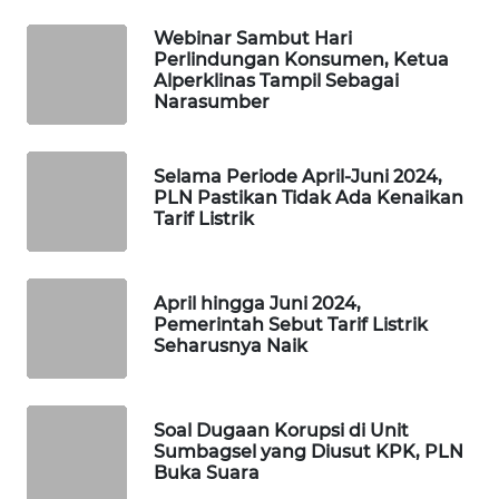
KARING
NEWS
Webinar Sambut Hari
Perlindungan Konsumen, Ketua
Alperklinas Tampil Sebagai
JURNAL
Narasumber
MARITIM
HUMBANG
Selama Periode April-Juni 2024,
NEWS
PLN Pastikan Tidak Ada Kenaikan
Tarif Listrik
GARONGGANG
NEWS
April hingga Juni 2024,
Pemerintah Sebut Tarif Listrik
FISUELRI
Seharusnya Naik
ID
ENERGI
Soal Dugaan Korupsi di Unit
NEWS
Sumbagsel yang Diusut KPK, PLN
Buka Suara
CILEUNGSI