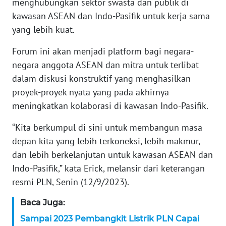
menghubungkan sektor swasta dan publik di
WN
BANTEN
kawasan ASEAN dan Indo-Pasifik untuk kerja sama
yang lebih kuat.
WN
Forum ini akan menjadi platform bagi negara-
NTT
negara anggota ASEAN dan mitra untuk terlibat
dalam diskusi konstruktif yang menghasilkan
WN
KEPRI
proyek-proyek nyata yang pada akhirnya
meningkatkan kolaborasi di kawasan Indo-Pasifik.
WN
PAPUA
“Kita berkumpul di sini untuk membangun masa
depan kita yang lebih terkoneksi, lebih makmur,
WN
dan lebih berkelanjutan untuk kawasan ASEAN dan
PAPUA
Indo-Pasifik,” kata Erick, melansir dari keterangan
BARAT
resmi PLN, Senin (12/9/2023).
WN
Baca Juga:
RIAU
Sampai 2023 Pembangkit Listrik PLN Capai