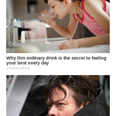
WN
PRIANGAN
TIMUR
WN
SEMARANG
WN
SOLO
WN
BOROBUDUR
WN
MADURA
WN
SURABAYA