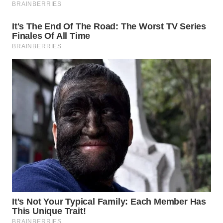
MAWAKA
ID
MARTABAT
NET
PLN
WATCH
MKLI
LPKKI
LKKI
KOPEKLIN