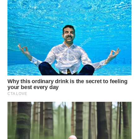
WAHANA
LISTRIK
WAHANA
TRAVEL
WAHANA
TV
WAHANANEWS
ID
WAHANANEWS
CO ID
WAHANANEWS
NET