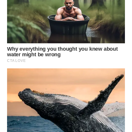
WAHANA
SPORT
WAHANA
UMKM
WAHANA
SELEB
WAHANA
PERSONA
WAHANA
OTOMOTIF
WAHANA
HEALTH