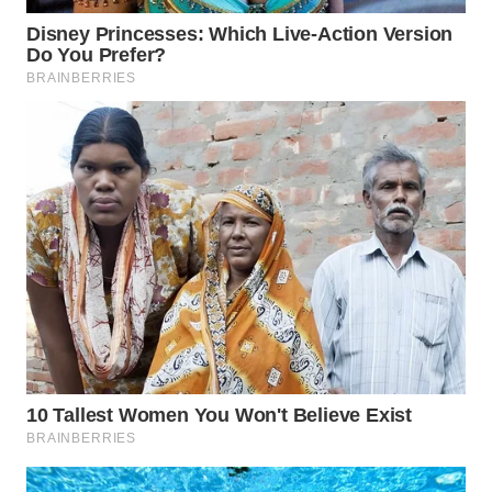
Wahana
Media
Group
WAHANA
NEWS
WAHANA
TANI
WAHANA
ADVOKAT
WAHANA
INFRASTRUKTUR
WAHANA
KONSUMEN