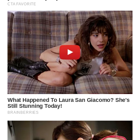
WN
INDRAMAYU
WN
KUNINGAN
WN
MAJALENGKA
WN
SUBANG
WN
SUKABUMI
WN
PURWAKARTA