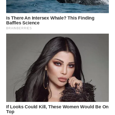
WAHANA
DESA
WISATA
LAPAK
WAHANA
Wahana
Network
KONSUMEN
LISTRIK
MASYARAKAT
KELISTRIKAN
WALINKI
ID