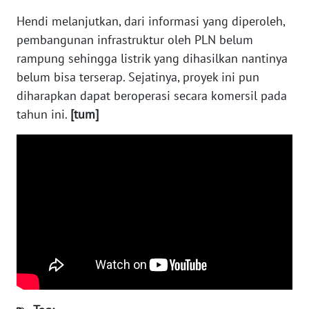
WN
Hendi melanjutkan, dari informasi yang diperoleh,
SERAMBI
pembangunan infrastruktur oleh PLN belum
rampung sehingga listrik yang dihasilkan nantinya
WN
belum bisa terserap. Sejatinya, proyek ini pun
JAMBI
diharapkan dapat beroperasi secara komersil pada
tahun ini.
[tum]
WN
SULTRA
WN
NTB
WN
SULTENG
WN
SULBAR