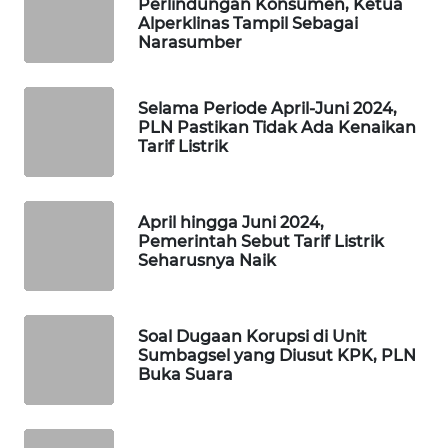
Perlindungan Konsumen, Ketua
WAHANA
Alperklinas Tampil Sebagai
DESA
Narasumber
WISATA
LAPAK
Selama Periode April-Juni 2024,
WAHANA
PLN Pastikan Tidak Ada Kenaikan
Tarif Listrik
Wahana
Network
April hingga Juni 2024,
Pemerintah Sebut Tarif Listrik
KONSUMEN
Seharusnya Naik
LISTRIK
MASYARAKAT
Soal Dugaan Korupsi di Unit
KELISTRIKAN
Sumbagsel yang Diusut KPK, PLN
Buka Suara
WALINKI
ID