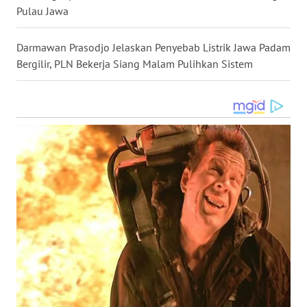
WN
Pulau Jawa
KALTARA
Darmawan Prasodjo Jelaskan Penyebab Listrik Jawa Padam
WN
Bergilir, PLN Bekerja Siang Malam Pulihkan Sistem
KALSEL
WN
KALTIM
WN
SULSEL
WN
GORONTALO
WN
SULUT