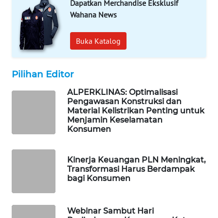
Dapatkan Merchandise Eksklusif
WAHANA
Wahana News
SPORT
Buka Katalog
WAHANA
UMKM
Pilihan Editor
WAHANA
SELEB
ALPERKLINAS: Optimalisasi
Pengawasan Konstruksi dan
Material Kelistrikan Penting untuk
WAHANA
Menjamin Keselamatan
PERSONA
Konsumen
WAHANA
Kinerja Keuangan PLN Meningkat,
OTOMOTIF
Transformasi Harus Berdampak
bagi Konsumen
WAHANA
HEALTH
Webinar Sambut Hari