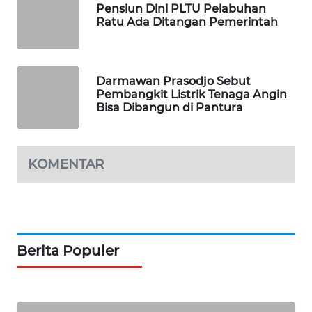
Pensiun Dini PLTU Pelabuhan
MAWAKA
Ratu Ada Ditangan Pemerintah
ID
MARTABAT
Darmawan Prasodjo Sebut
NET
Pembangkit Listrik Tenaga Angin
Bisa Dibangun di Pantura
PLN
WATCH
KOMENTAR
MKLI
LPKKI
LKKI
Berita Populer
KOPEKLIN