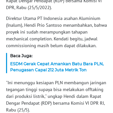
Rapat Dengar Pendapat (RDP) bersama Komisi VI
WN
BANTEN
DPR, Rabu (25/5/2022).
Direktur Utama PT Indonesia asahan Aluminium
WN
(Inalum), Hendi Prio Santoso menambahkan, bahwa
NTT
proyek ini sudah merampungkan tahapan
mechanical completion. Kendati begitu, jadwal
WN
KEPRI
commissioning masih belum dapat dilakukan.
Baca Juga:
WN
PAPUA
ESDM Gerak Cepat Amankan Batu Bara PLN,
Penugasan Capai 212 Juta Metrik Ton
WN
PAPUA
"Ini menunggu kesiapan PLN membangun jaringan
BARAT
tegangan tinggi supaya bisa melakukan offtaking
dari produksi listrik," ungkap Hendi dalam Rapat
WN
Dengar Pendapat (RDP) bersama Komisi VI DPR RI,
RIAU
Rabu (25/5).