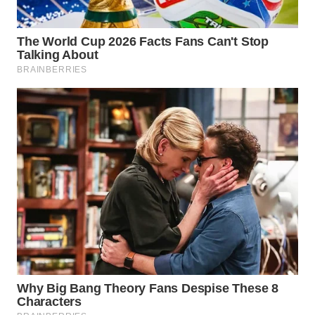
WN
BOGOR
WN
DEPOK
WN
TAPANULI
UTARA
WN
SAMOSIR
WN
PADANG
LAWAS
WN