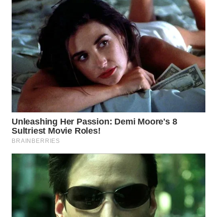
WN
TAPANULI
SELATAN
WN
TANJUNG
LESUNG
WN
KARO
WN
SIMALUNGUN
WN
LABUHANBATU
WN