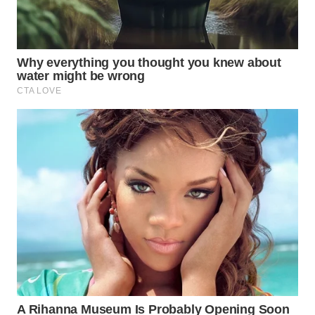
Wahana
Media
Group
WAHANA
NEWS
WAHANA
TANI
WAHANA
ADVOKAT
WAHANA
INFRASTRUKTUR
WAHANA
KONSUMEN