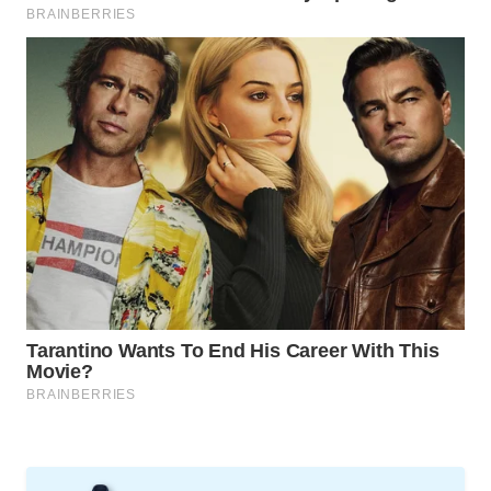
WAHANA
LISTRIK
WAHANA
TRAVEL
WAHANA
TV
WAHANANEWS
ID
WAHANANEWS
CO ID
WAHANANEWS
NET