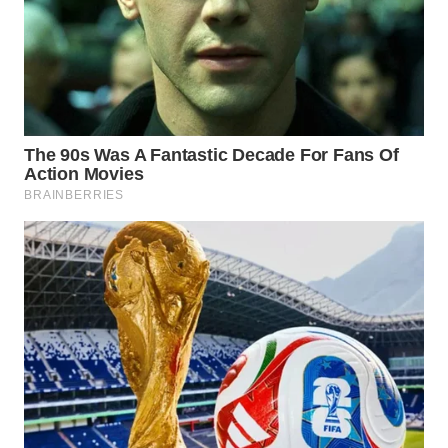
TAPANULI
TENGAH
WN DELI
SERDANG
WN
TEBING
TINGGI
WN
PAKPAK
WN
KARAWANG
WN
BEKASI