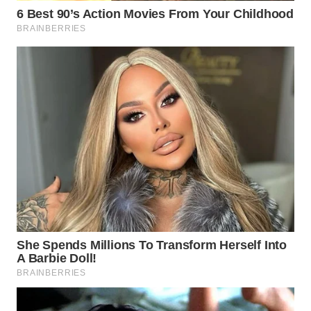
WN
MALUKU
WN
MALUT
WN
DAIRI
WN
DANAU
TOBA
WN
NIAS
WN
LANGKAT