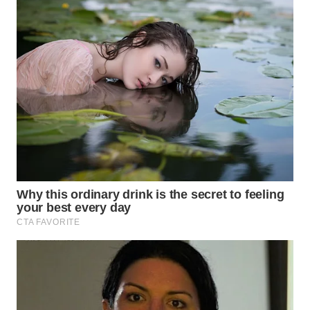
WN
PRIANGAN
TIMUR
WN
SEMARANG
WN
SOLO
WN
BOROBUDUR
WN
MADURA
WN
SURABAYA