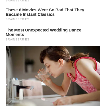
SUMEDANG
WN
CIANJUR
WN
KEPULAUAN
SERIBU
WN
TANGERANG
WN
BINJAI
WN
CIREBON