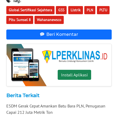
Tag:
WN
Global Sertifikasi Sejahtera
GSS
Listrik
PLN
PLTU
BABEL
Pltu Sumsel 8
Wahananewsco
WN
SUMBAR
Beri Komentar
WN
SUMSEL
WN
BENGKULU
Install Aplikasi
WN
LAMPUNG
Berita Terkait
WN
ESDM Gerak Cepat Amankan Batu Bara PLN, Penugasan
JATENG
Capai 212 Juta Metrik Ton