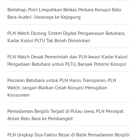
WN
Bertahap, Polri Limpahkan Berkas Perkara Korupsi Batu
NUSANTARA
Bara-Asabri- Jiwasraya ke Kejagung
WN
PLN Watch Dorong Sistem Digital Pengawasan Batubara,
JOGJA
Kadar Kalori PLTU Tak Boleh Dimainkan
WN
JATIM
PLN Watch Desak Pemerintah dan PLN Awasi Kadar Kalori
Pengadaan Batubara untuk PLTU, Banyak Potensi Korupsi
WN
BALI
Pasokan Batubara untuk PLN Harus Transparan, PLN
Watch: Jangan Biarkan Celah Korupsi Merugikan
Konsumen
WN
KALBAR
Pemadaman Bergilir Terjadi di Pulau Jawa, PLN Percepat
WN
Aliran Batu Bara ke Pembangkit
KALTENG
PLN Ungkap Dua Faktor Besar di Balik Pemadaman Bergilir