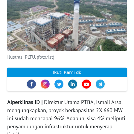
INDEKS
BERITA
KONTAK
KAMI
INFO
Ilustrasi PLTU. (foto/ist)
IKLAN
Ikuti Kami di:
TENTANG
KAMI
PEDOMAN
Alperkilnas ID |
Direktur Utama PTBA, Ismail Arsal
MEDIA
mengungkapkan, proyek berkapasitas 2X 660 MW
SIBER
ini sudah mencapai 96%. Adapun, sisa 4% meliputi
penyambungan infrastruktur untuk menyerap
REDAKSI