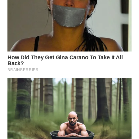
WN
NATUNA
WN
BINTAN
WN
MANDALIKA
WN
LIKUPANG
WN
LABUANBAJO
WN
BORNEO