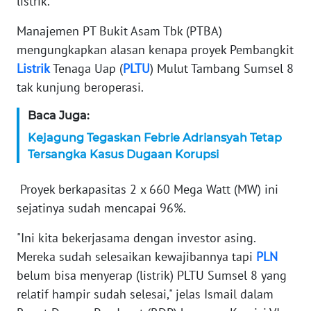
listrik.
KARIR
Manajemen PT Bukit Asam Tbk (PTBA)
mengungkapkan alasan kenapa proyek Pembangkit
DISCLAIMER
Listrik
Tenaga Uap (
PLTU
) Mulut Tambang Sumsel 8
tak kunjung beroperasi.
Wahana
News
Baca Juga:
Regional
Kejagung Tegaskan Febrie Adriansyah Tetap
Tersangka Kasus Dugaan Korupsi
WN
SUMUT
Proyek berkapasitas 2 x 660 Mega Watt (MW) ini
sejatinya sudah mencapai 96%.
WN
JAKARTA
"Ini kita bekerjasama dengan investor asing.
Mereka sudah selesaikan kewajibannya tapi
PLN
WN
belum bisa menyerap (listrik) PLTU Sumsel 8 yang
JABAR
relatif hampir sudah selesai," jelas Ismail dalam