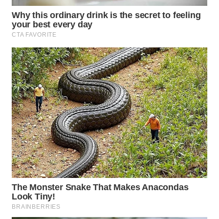
WN
INDRAMAYU
WN
KUNINGAN
WN
MAJALENGKA
WN
SUBANG
WN
SUKABUMI
WN
PURWAKARTA