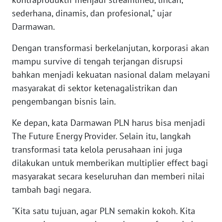
WN
sederhana, dinamis, dan profesional," ujar
BABEL
Darmawan.
WN
Dengan transformasi berkelanjutan, korporasi akan
SUMBAR
mampu survive di tengah terjangan disrupsi
bahkan menjadi kekuatan nasional dalam melayani
WN
masyarakat di sektor ketenagalistrikan dan
SUMSEL
pengembangan bisnis lain.
WN
Ke depan, kata Darmawan PLN harus bisa menjadi
BENGKULU
The Future Energy Provider. Selain itu, langkah
transformasi tata kelola perusahaan ini juga
WN
dilakukan untuk memberikan multiplier effect bagi
LAMPUNG
masyarakat secara keseluruhan dan memberi nilai
tambah bagi negara.
WN
JATENG
"Kita satu tujuan, agar PLN semakin kokoh. Kita