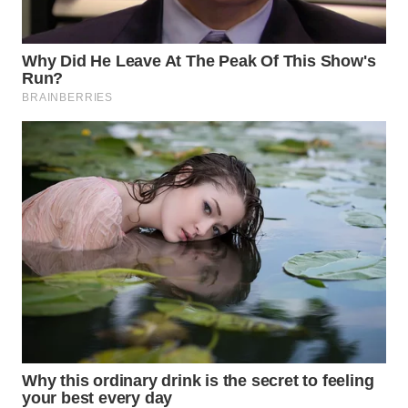
SUMEDANG
WN
CIANJUR
WN
KEPULAUAN
SERIBU
WN
TANGERANG
WN
BINJAI
WN
CIREBON