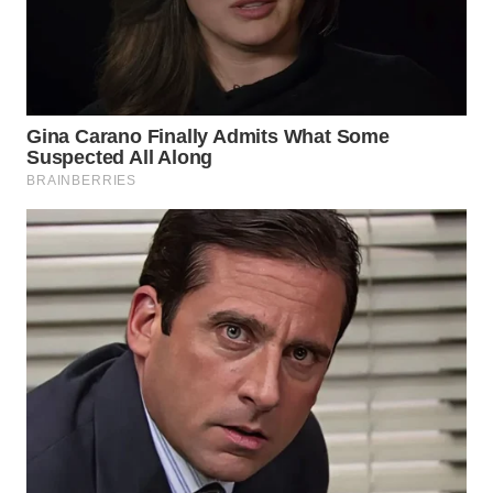
WN
NATUNA
WN
BINTAN
WN
MANDALIKA
WN
LIKUPANG
WN
LABUANBAJO
WN
BORNEO