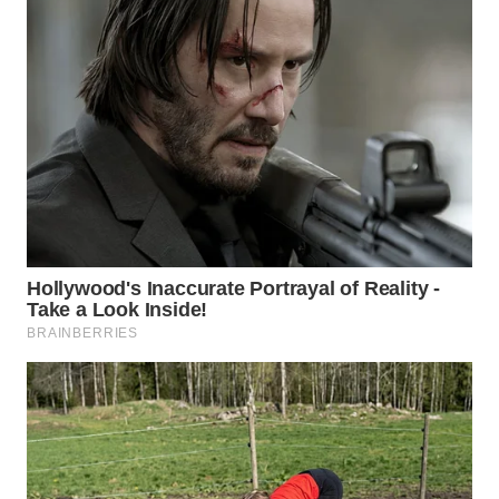
WAHANA
LISTRIK
WAHANA
TRAVEL
WAHANA
TV
WAHANANEWS
ID
WAHANANEWS
CO ID
WAHANANEWS
NET