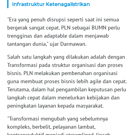
Infrastruktur Ketenagalistrikan
WN
SERAMBI
"Era yang penuh disrupsi seperti saat ini semua
bergerak sangat cepat. PLN sebagai BUMN perlu
WN
trengginas dan adaptable dalam menjawab
JAMBI
tantangan dunia," ujar Darmawan.
WN
Salah satu langkah yang dilakukan adalah dengan
SULTRA
Transformasi pada struktur organisasi dan proses
bisnis. PLN melakukan pembenahan organisasi
WN
NTB
guna membuat proses bisnis lebih agile dan cepat.
Terutama, dalam hal pengambilan keputusan perlu
WN
langkah cepat dalam menelurkan kebijakan dan
SULTENG
peningkatan layanan kepada masyarakat.
"Transformasi mengubah yang sebelumnya
WN
SULBAR
kompleks, berbelit, pelayanan lambat,
kontraproduktif menjadi streamlined, lincah,