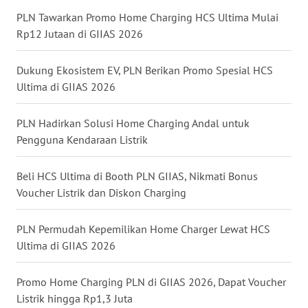
WN
PLN Tawarkan Promo Home Charging HCS Ultima Mulai
MALUKU
Rp12 Jutaan di GIIAS 2026
WN
Dukung Ekosistem EV, PLN Berikan Promo Spesial HCS
MALUT
Ultima di GIIAS 2026
WN
DAIRI
PLN Hadirkan Solusi Home Charging Andal untuk
Pengguna Kendaraan Listrik
WN
DANAU
Beli HCS Ultima di Booth PLN GIIAS, Nikmati Bonus
TOBA
Voucher Listrik dan Diskon Charging
WN
PLN Permudah Kepemilikan Home Charger Lewat HCS
NIAS
Ultima di GIIAS 2026
WN
Promo Home Charging PLN di GIIAS 2026, Dapat Voucher
LANGKAT
Listrik hingga Rp1,3 Juta