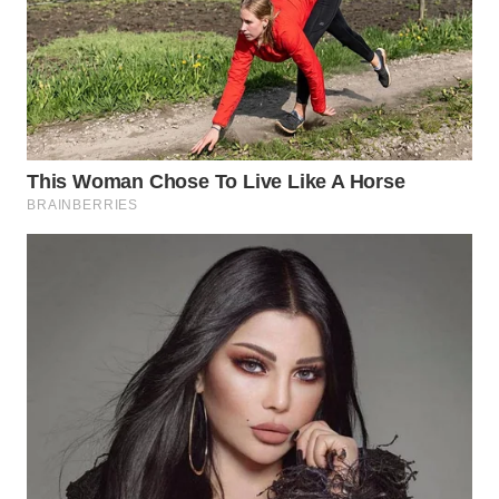
WAHANA
SPORT
WAHANA
UMKM
WAHANA
SELEB
WAHANA
PERSONA
WAHANA
OTOMOTIF
WAHANA
HEALTH