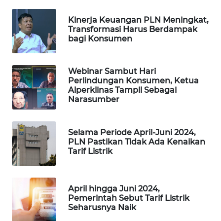
PORTAL
KONSUMEN
Kinerja Keuangan PLN Meningkat,
Transformasi Harus Berdampak
bagi Konsumen
FORWAMKI
ALPERKLINAS
Webinar Sambut Hari
Perlindungan Konsumen, Ketua
Alperklinas Tampil Sebagai
FORJASIDA
Narasumber
TAMBANG
NEWS
Selama Periode April-Juni 2024,
PLN Pastikan Tidak Ada Kenaikan
Tarif Listrik
SITUNGIR
NEWS
April hingga Juni 2024,
SIDIKALANG
Pemerintah Sebut Tarif Listrik
NEWS
Seharusnya Naik