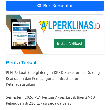
WN
Beri Komentar
KALTARA
WN
KALSEL
WN
Install Aplikasi
KALTIM
WN
Berita Terkait
SULSEL
PLN Perkuat Sinergi dengan DPRD Sulsel untuk Dukung
WN
Keandalan dan Pembangunan Infrastruktur
GORONTALO
Ketenagalistrikan
WN
Semester I 2026,PLN Perluas Akses Listrik Bagi 2.930
SULUT
Pelanggan di 210 Lokasi se-Jawa Barat