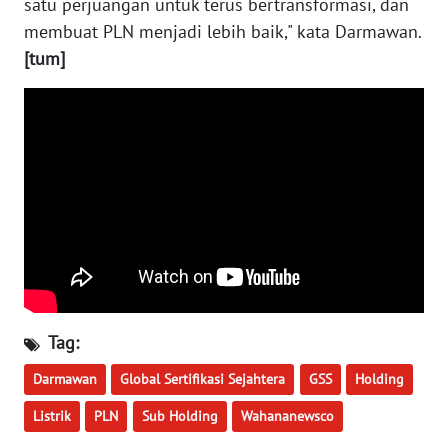
satu perjuangan untuk terus bertransformasi, dan
WN
membuat PLN menjadi lebih baik," kata Darmawan.
NUSANTARA
[tum]
WN
JOGJA
WN
JATIM
WN
BALI
WN
KALBAR
Tag:
Darmawan
Global Sertifikasi Sejahtera
GSS
Holding
WN
KALTENG
Listrik
PLN
Sub Holding
Wahananewsco