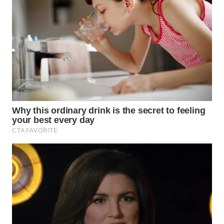
WN
PRIANGAN
TIMUR
WN
SEMARANG
WN
SOLO
WN
BOROBUDUR
WN
MADURA
WN
SURABAYA