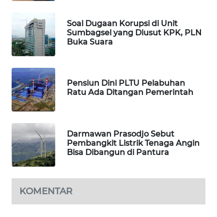
SIBARAGAS
NEWS
Soal Dugaan Korupsi di Unit
Sumbagsel yang Diusut KPK, PLN
Buka Suara
METRO
SIANTAR
NEWS
Pensiun Dini PLTU Pelabuhan
METRO
Ratu Ada Ditangan Pemerintah
MEDAN
NEWS
Darmawan Prasodjo Sebut
METRO
Pembangkit Listrik Tenaga Angin
JAKARTA
Bisa Dibangun di Pantura
NEWS
KRT
KOMENTAR
NEWS