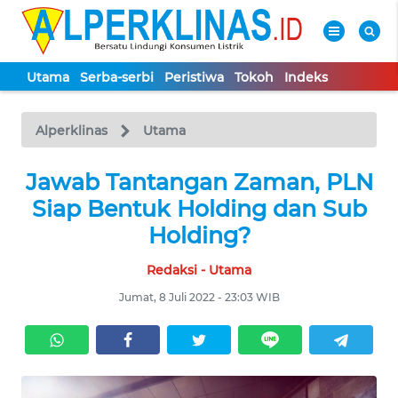
Utama
Serba-serbi
Peristiwa
Tokoh
Indeks
WAHANA
Tutup
TV
Alperklinas
Utama
UTAMA
Jawab Tantangan Zaman, PLN
Siap Bentuk Holding dan Sub
SERBA-
Holding?
SERBI
Redaksi - Utama
PERISTIWA
Jumat, 8 Juli 2022 - 23:03 WIB
TOKOH
Informasi