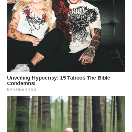
TAPANULI
TENGAH
WN DELI
SERDANG
WN
TEBING
TINGGI
WN
PAKPAK
WN
KARAWANG
WN
BEKASI