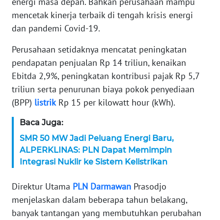
energi masa depan. Bahkan perusahaan mampu
mencetak kinerja terbaik di tengah krisis energi
KARIR
dan pandemi Covid-19.
DISCLAIMER
Perusahaan setidaknya mencatat peningkatan
pendapatan penjualan Rp 14 triliun, kenaikan
Wahana
Ebitda 2,9%, peningkatan kontribusi pajak Rp 5,7
News
Regional
triliun serta penurunan biaya pokok penyediaan
(BPP)
listrik
Rp 15 per kilowatt hour (kWh).
WN
Baca Juga:
SUMUT
SMR 50 MW Jadi Peluang Energi Baru,
ALPERKLINAS: PLN Dapat Memimpin
WN
JAKARTA
Integrasi Nuklir ke Sistem Kelistrikan
Direktur Utama
PLN
Darmawan
Prasodjo
WN
JABAR
menjelaskan dalam beberapa tahun belakang,
banyak tantangan yang membutuhkan perubahan