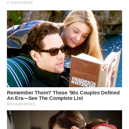
WN
INDRAMAYU
WN
KUNINGAN
WN
MAJALENGKA
WN
SUBANG
WN
SUKABUMI
WN
PURWAKARTA