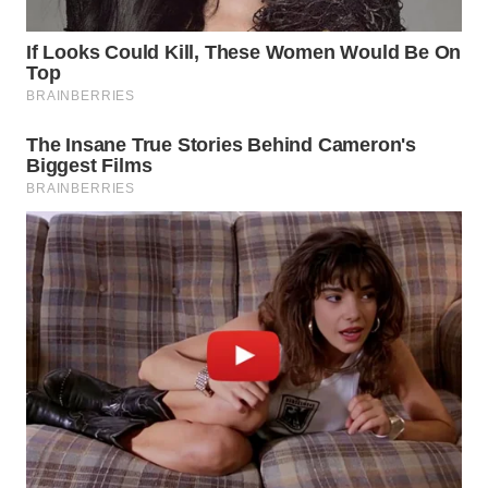
WAHANA
DESA
WISATA
LAPAK
WAHANA
Wahana
Network
KONSUMEN
LISTRIK
MASYARAKAT
KELISTRIKAN
WALINKI
ID