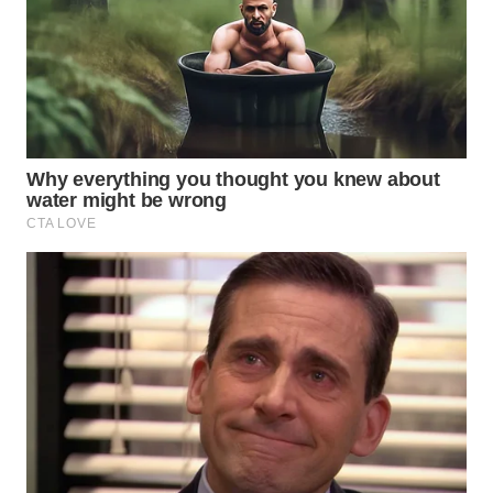
WN
BOGOR
WN
DEPOK
WN
TAPANULI
UTARA
WN
SAMOSIR
WN
PADANG
LAWAS
WN