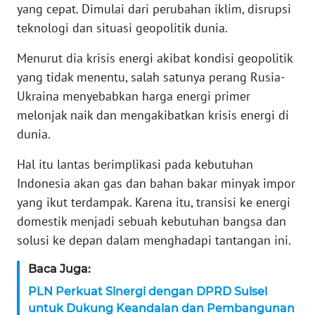
WN
yang cepat. Dimulai dari perubahan iklim, disrupsi
BANTEN
teknologi dan situasi geopolitik dunia.
WN
Menurut dia krisis energi akibat kondisi geopolitik
NTT
yang tidak menentu, salah satunya perang Rusia-
Ukraina menyebabkan harga energi primer
WN
melonjak naik dan mengakibatkan krisis energi di
KEPRI
dunia.
WN
Hal itu lantas berimplikasi pada kebutuhan
PAPUA
Indonesia akan gas dan bahan bakar minyak impor
yang ikut terdampak. Karena itu, transisi ke energi
WN
domestik menjadi sebuah kebutuhan bangsa dan
PAPUA
solusi ke depan dalam menghadapi tantangan ini.
BARAT
Baca Juga:
WN
PLN Perkuat Sinergi dengan DPRD Sulsel
RIAU
untuk Dukung Keandalan dan Pembangunan