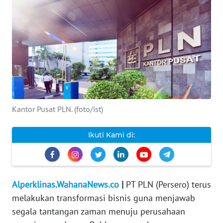
INDEKS
BERITA
KONTAK
KAMI
INFO
IKLAN
Kantor Pusat PLN. (foto/ist)
TENTANG
Ikuti Kami di:
KAMI
PEDOMAN
MEDIA
Alperklinas.WahanaNews.co
|
PT PLN (Persero) terus
SIBER
melakukan transformasi bisnis guna menjawab
segala tantangan zaman menuju perusahaan
REDAKSI