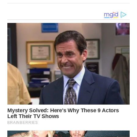
WN
TAPANULI
SELATAN
WN
TANJUNG
LESUNG
WN
KARO
WN
SIMALUNGUN
WN
LABUHANBATU
WN