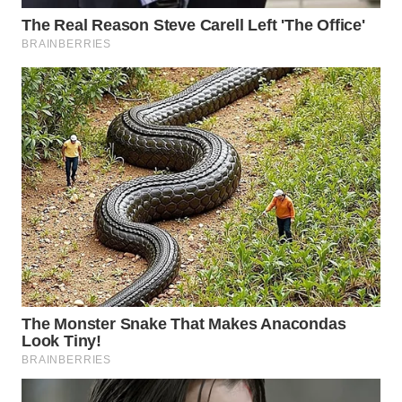
Wahana
Media
Group
WAHANA
NEWS
WAHANA
TANI
WAHANA
ADVOKAT
WAHANA
INFRASTRUKTUR
WAHANA
KONSUMEN