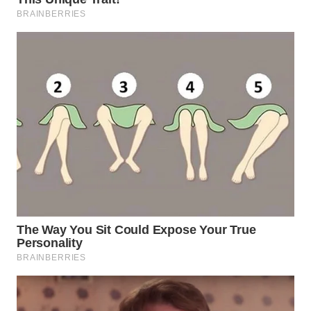
TAPANULI
TENGAH
WN DELI
SERDANG
WN
TEBING
TINGGI
WN
PAKPAK
WN
KARAWANG
WN
BEKASI