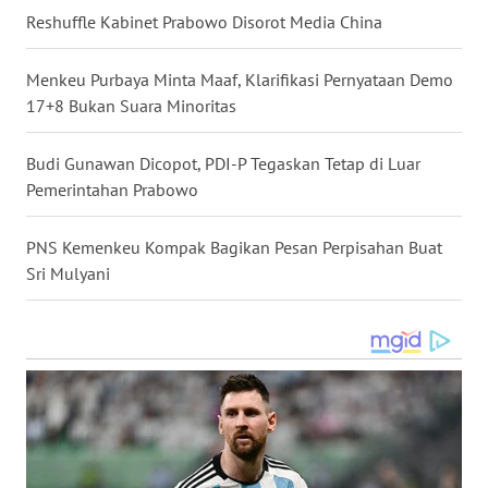
WN
Reshuffle Kabinet Prabowo Disorot Media China
KALTARA
Menkeu Purbaya Minta Maaf, Klarifikasi Pernyataan Demo
WN
17+8 Bukan Suara Minoritas
KALSEL
Budi Gunawan Dicopot, PDI-P Tegaskan Tetap di Luar
WN
Pemerintahan Prabowo
KALTIM
PNS Kemenkeu Kompak Bagikan Pesan Perpisahan Buat
WN
Sri Mulyani
SULSEL
WN
GORONTALO
WN
SULUT