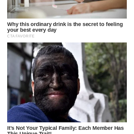
WN
TAPANULI
SELATAN
WN
TANJUNG
LESUNG
WN
KARO
WN
SIMALUNGUN
WN
LABUHANBATU
WN