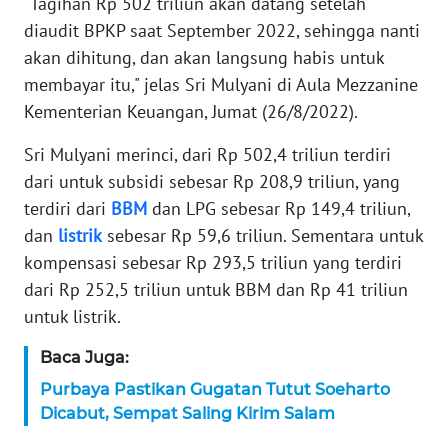
"Tagihan Rp 502 triliun akan datang setelah
WN
BANTEN
diaudit BPKP saat September 2022, sehingga nanti
akan dihitung, dan akan langsung habis untuk
WN
membayar itu," jelas Sri Mulyani di Aula Mezzanine
NTT
Kementerian Keuangan, Jumat (26/8/2022).
Sri Mulyani merinci, dari Rp 502,4 triliun terdiri
WN
KEPRI
dari untuk subsidi sebesar Rp 208,9 triliun, yang
terdiri dari
BBM
dan LPG sebesar Rp 149,4 triliun,
WN
dan
listrik
sebesar Rp 59,6 triliun. Sementara untuk
PAPUA
kompensasi sebesar Rp 293,5 triliun yang terdiri
dari Rp 252,5 triliun untuk BBM dan Rp 41 triliun
WN
untuk listrik.
PAPUA
BARAT
Baca Juga:
Purbaya Pastikan Gugatan Tutut Soeharto
WN
Dicabut, Sempat Saling Kirim Salam
RIAU