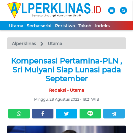
Utama
Serba-serbi
Peristiwa
Tokoh
Indeks
WAHANA
Tutup
TV
Alperklinas
Utama
UTAMA
Kompensasi Pertamina-PLN ,
Sri Mulyani Siap Lunasi pada
SERBA-
September
SERBI
Redaksi - Utama
PERISTIWA
Minggu, 28 Agustus 2022 - 18:21 WIB
TOKOH
Informasi