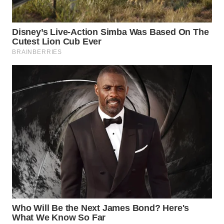
WAHANA
LISTRIK
WAHANA
TRAVEL
WAHANA
TV
WAHANANEWS
ID
WAHANANEWS
CO ID
WAHANANEWS
NET