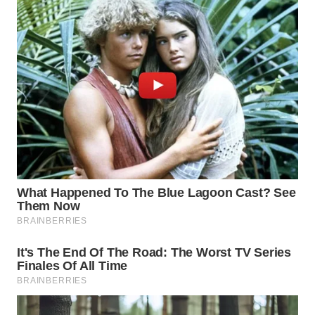
WN
PRIANGAN
TIMUR
WN
SEMARANG
WN
SOLO
WN
BOROBUDUR
WN
MADURA
WN
SURABAYA