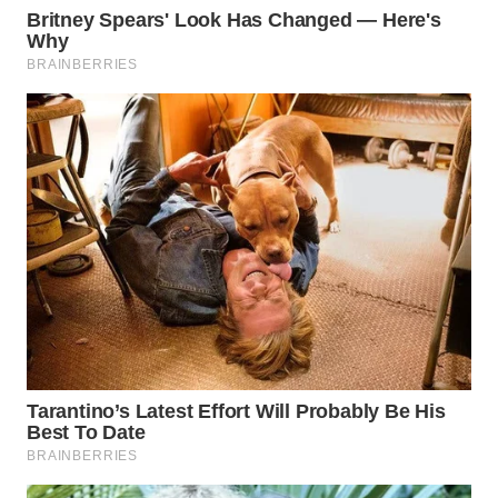
WN
INDRAMAYU
WN
KUNINGAN
WN
MAJALENGKA
WN
SUBANG
WN
SUKABUMI
WN
PURWAKARTA