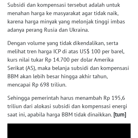
Subsidi dan kompensasi tersebut adalah untuk
WN
menahan harga ke masyarakat agar tidak naik,
SERAMBI
karena harga minyak yang melonjak tinggi imbas
adanya perang Rusia dan Ukraina.
WN
JAMBI
Dengan volume yang tidak dikendalikan, serta
melihat tren harga ICP di atas US$ 100 per barel,
WN
kurs nilai tukar Rp 14.700 per dolar Amerika
SULTRA
Serikat (AS), maka belanja subsidi dan kompensasi
BBM akan lebih besar hingga akhir tahun,
WN
NTB
mencapai Rp 698 triliun.
Sehingga pemerintah harus menambah Rp 195,6
WN
SULTENG
triliun dari alokasi subsidi dan kompensasi energi
saat ini, apabila harga BBM tidak dinaikkan.
[tum]
WN
SULBAR