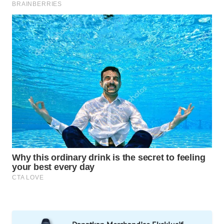
WAHANA
SPORT
WAHANA
UMKM
WAHANA
SELEB
WAHANA
PERSONA
WAHANA
OTOMOTIF
WAHANA
HEALTH