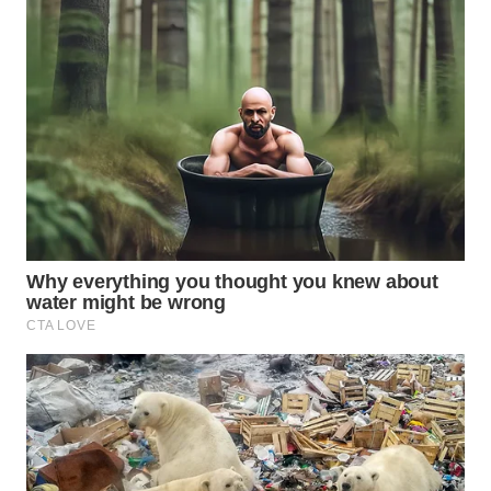
WN
NATUNA
WN
BINTAN
WN
MANDALIKA
WN
LIKUPANG
WN
LABUANBAJO
WN
BORNEO