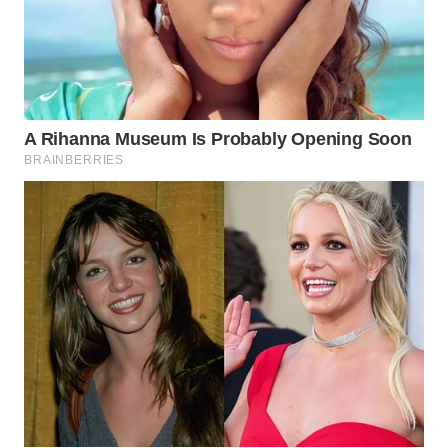
SUMEDANG
WN
CIANJUR
WN
KEPULAUAN
SERIBU
WN
TANGERANG
WN
BINJAI
WN
CIREBON