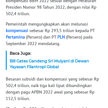
kompensasi BBM 2022 sesuai dengan Peraturan
Presiden Nomor 98 Tahun 2022, dengan nilai Rp
KARIR
502,4 triliun.
DISCLAIMER
Pemerintah mengungkapkan akan melunasi
kompensasi
sebesar Rp 293,5 triliun kepada PT
Wahana
Pertamina
(Persero) dan PT
PLN
(Persero) pada
News
September 2022 mendatang.
Regional
Baca Juga:
WN
Bill Gates Gandeng Sri Mulyani di Dewan
SUMUT
Yayasan Filantropi Global
WN
Besaran subsidi dan kompensasi yang sebesar Rp
JAKARTA
502,4 triliun, naik tiga kali lipat dibandingkan
dengan pagu APBN 2022 awal yang sebesar Rp
WN
JABAR
152,5 triliun.