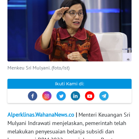
INDEKS
BERITA
KONTAK
KAMI
INFO
IKLAN
Menkeu Sri Mulyani. (foto/ist)
TENTANG
Ikuti Kami di:
KAMI
PEDOMAN
MEDIA
Alperklinas.WahanaNews.co
|
Menteri Keuangan Sri
SIBER
Mulyani Indrawati menjelaskan, pemerintah telah
melakukan penyesuaian belanja subsidi dan
REDAKSI