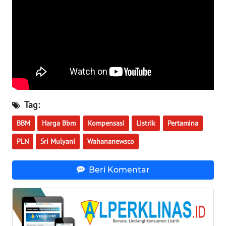
WN
BABEL
WN
SUMBAR
WN
SUMSEL
Tag:
WN
BBM
Harga Bbm
Kompensasi
Listrik
Pertamina
BENGKULU
PLN
Sri Mulyani
Wahananewsco
WN
Beri Komentar
LAMPUNG
WN
JATENG