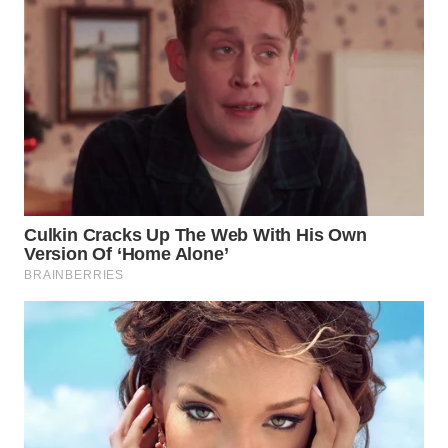
WN
BOGOR
WN
DEPOK
WN
TAPANULI
UTARA
WN
SAMOSIR
WN
PADANG
LAWAS
WN