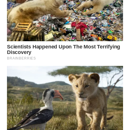
Wahana
Media
Group
WAHANA
NEWS
WAHANA
TANI
WAHANA
ADVOKAT
WAHANA
INFRASTRUKTUR
WAHANA
KONSUMEN