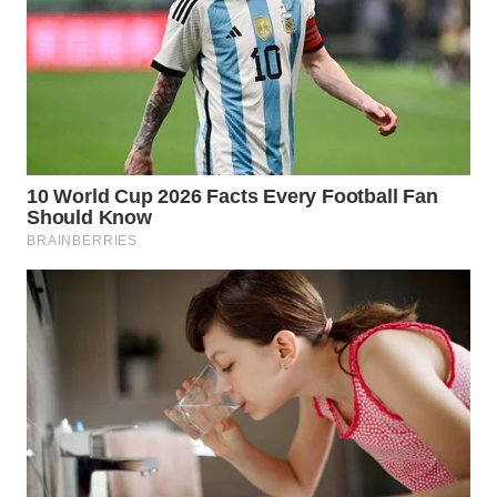
WN
MALUKU
WN
MALUT
WN
DAIRI
WN
DANAU
TOBA
WN
NIAS
WN
LANGKAT