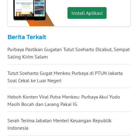
WN
NUSANTARA
Install Aplikasi
WN
JOGJA
Berita Terkait
Purbaya Pastikan Gugatan Tutut Soeharto Dicabut, Sempat
WN
Saling Kirim Salam
JATIM
Tutut Soeharto Gugat Menkeu Purbaya di PTUN Jakarta
WN
BALI
Soal Cekal ke Luar Negeri
WN
Heboh Konten Viral Putra Menkeu: Purbaya Akui Yudo
KALBAR
Masih Bocah dan Larang Pakai IG
WN
Serah Terima Jabatan Menteri Keuangan Republik
KALTENG
Indonesia