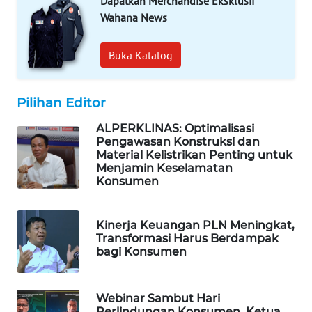
Dapatkan Merchandise Eksklusif
WAHANA
Wahana News
DESA
WISATA
Buka Katalog
LAPAK
WAHANA
Pilihan Editor
Wahana
ALPERKLINAS: Optimalisasi
Network
Pengawasan Konstruksi dan
Material Kelistrikan Penting untuk
Menjamin Keselamatan
KONSUMEN
Konsumen
LISTRIK
Kinerja Keuangan PLN Meningkat,
MASYARAKAT
Transformasi Harus Berdampak
KELISTRIKAN
bagi Konsumen
WALINKI
ID
Webinar Sambut Hari
Perlindungan Konsumen, Ketua