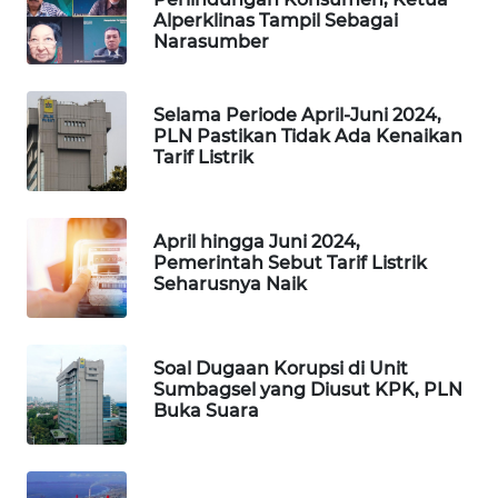
Alperklinas Tampil Sebagai
MAWAKA
Narasumber
ID
MARTABAT
Selama Periode April-Juni 2024,
NET
PLN Pastikan Tidak Ada Kenaikan
Tarif Listrik
PLN
WATCH
April hingga Juni 2024,
Pemerintah Sebut Tarif Listrik
MKLI
Seharusnya Naik
LPKKI
Soal Dugaan Korupsi di Unit
Sumbagsel yang Diusut KPK, PLN
LKKI
Buka Suara
KOPEKLIN