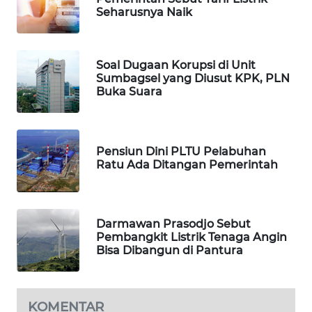
Seharusnya Naik
MAWAKA
ID
Soal Dugaan Korupsi di Unit
MARTABAT
Sumbagsel yang Diusut KPK, PLN
NET
Buka Suara
PLN
WATCH
Pensiun Dini PLTU Pelabuhan
Ratu Ada Ditangan Pemerintah
MKLI
LPKKI
Darmawan Prasodjo Sebut
Pembangkit Listrik Tenaga Angin
LKKI
Bisa Dibangun di Pantura
KOPEKLIN
KOMENTAR