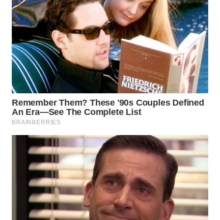
Wahana
Media
Group
WAHANA
NEWS
WAHANA
TANI
WAHANA
ADVOKAT
WAHANA
INFRASTRUKTUR
WAHANA
KONSUMEN