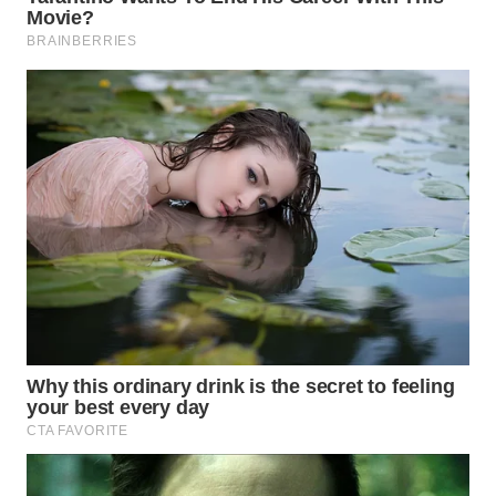
WN
BOGOR
WN
DEPOK
WN
TAPANULI
UTARA
WN
SAMOSIR
WN
PADANG
LAWAS
WN