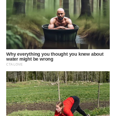
WN
TAPANULI
SELATAN
WN
TANJUNG
LESUNG
WN
KARO
WN
SIMALUNGUN
WN
LABUHANBATU
WN