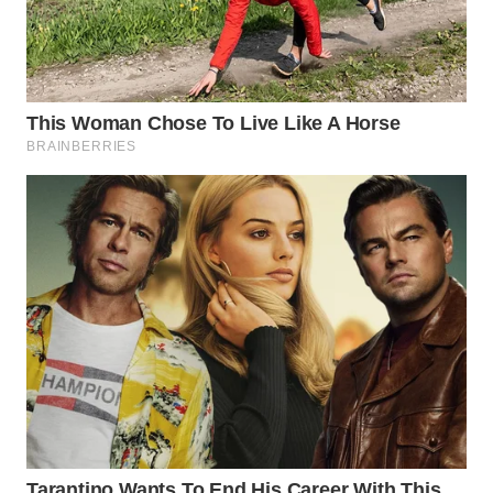
TAPANULI
TENGAH
WN DELI
SERDANG
WN
TEBING
TINGGI
WN
PAKPAK
WN
KARAWANG
WN
BEKASI