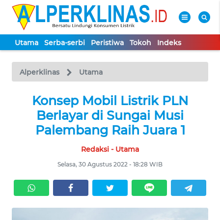
Utama
Serba-serbi
Peristiwa
Tokoh
Indeks
WAHANA
Tutup
TV
Alperklinas
Utama
UTAMA
Konsep Mobil Listrik PLN
Berlayar di Sungai Musi
SERBA-
Palembang Raih Juara 1
SERBI
Redaksi - Utama
PERISTIWA
Selasa, 30 Agustus 2022 - 18:28 WIB
TOKOH
Informasi