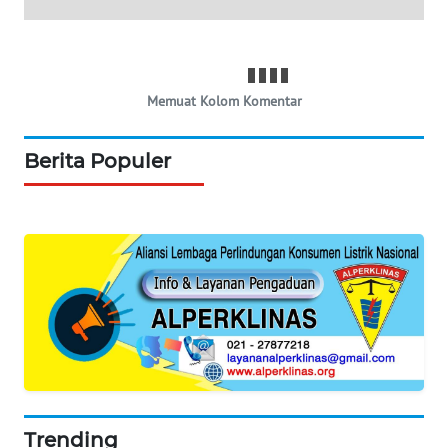
PORTAL
KONSUMEN
FORWAMKI
Memuat Kolom Komentar
ALPERKLINAS
Berita Populer
FORJASIDA
TAMBANG
NEWS
SITUNGIR
NEWS
SIDIKALANG
NEWS
Trending