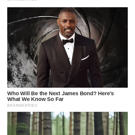
WN
MALUKU
WN
MALUT
WN
DAIRI
WN
DANAU
TOBA
WN
NIAS
WN
LANGKAT