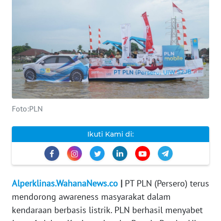
INDEKS
BERITA
KONTAK
KAMI
INFO
IKLAN
Foto:PLN
TENTANG
Ikuti Kami di:
KAMI
PEDOMAN
MEDIA
Alperklinas.WahanaNews.co
|
PT PLN (Persero) terus
SIBER
mendorong awareness masyarakat dalam
kendaraan berbasis listrik. PLN berhasil menyabet
REDAKSI