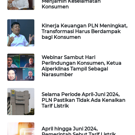
Menjamin Keselamatan
WAHANA
Konsumen
DESA
WISATA
Kinerja Keuangan PLN Meningkat,
Transformasi Harus Berdampak
LAPAK
bagi Konsumen
WAHANA
Wahana
Webinar Sambut Hari
Network
Perlindungan Konsumen, Ketua
Alperklinas Tampil Sebagai
Narasumber
KONSUMEN
LISTRIK
Selama Periode April-Juni 2024,
MASYARAKAT
PLN Pastikan Tidak Ada Kenaikan
KELISTRIKAN
Tarif Listrik
WALINKI
ID
April hingga Juni 2024,
Pemerintah Sebut Tarif Listrik