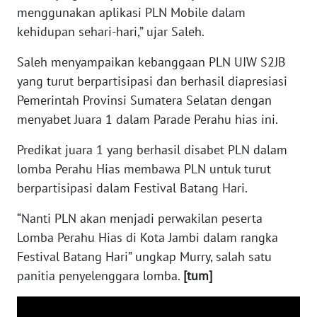
menggunakan aplikasi PLN Mobile dalam
WN
kehidupan sehari-hari,” ujar Saleh.
SERAMBI
Saleh menyampaikan kebanggaan PLN UIW S2JB
WN
yang turut berpartisipasi dan berhasil diapresiasi
JAMBI
Pemerintah Provinsi Sumatera Selatan dengan
menyabet Juara 1 dalam Parade Perahu hias ini.
WN
SULTRA
Predikat juara 1 yang berhasil disabet PLN dalam
lomba Perahu Hias membawa PLN untuk turut
WN
berpartisipasi dalam Festival Batang Hari.
NTB
“Nanti PLN akan menjadi perwakilan peserta
WN
Lomba Perahu Hias di Kota Jambi dalam rangka
SULTENG
Festival Batang Hari” ungkap Murry, salah satu
panitia penyelenggara lomba.
[tum]
WN
SULBAR