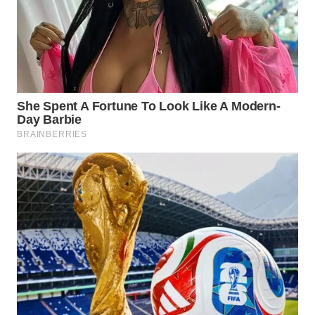
WN
INDRAMAYU
WN
KUNINGAN
WN
MAJALENGKA
WN
SUBANG
WN
SUKABUMI
WN
PURWAKARTA