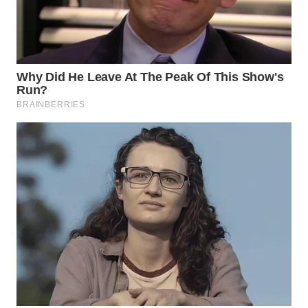
WAHANA
LISTRIK
WAHANA
TRAVEL
WAHANA
TV
WAHANANEWS
ID
WAHANANEWS
CO ID
WAHANANEWS
NET