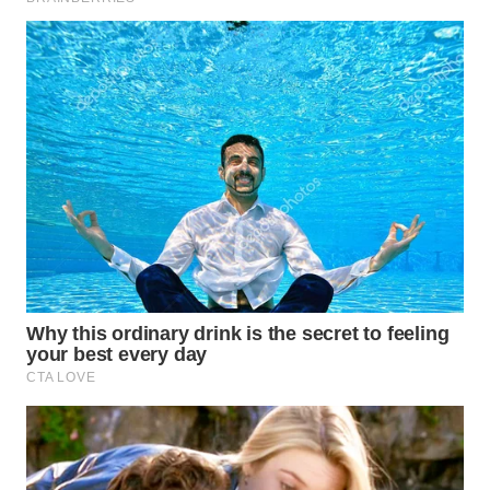
WN
NATUNA
WN
BINTAN
WN
MANDALIKA
WN
LIKUPANG
WN
LABUANBAJO
WN
BORNEO