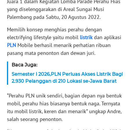
Juara 1 dalam Kegiatan Lomba Parade Perahu Hias
yang diselenggarakan di Areal Sungai Musi
KARIR
Palembang pada Sabtu, 20 Agustus 2022.
DISCLAIMER
Memilih konsep menghias perahu dengan
electrifying lifestyle yaitu mobil
listrik
dan aplikasi
Wahana
PLN
Mobile berhasil menarik perhatian ribuan
News
Regional
pasang mata penonton dan dewan juri.
Baca Juga:
WN
SUMUT
Semester I 2026,PLN Perluas Akses Listrik Bagi
2.930 Pelanggan di 210 Lokasi se-Jawa Barat
WN
JAKARTA
“Perahu PLN unik sendiri, bagian depan nya bentuk
mobil, perahu hias biasanya bentuk naga. Ternyata
WN
itu mobil listrik, keren dan menarik” ungkap Andre,
JABAR
salah seorang penonton.