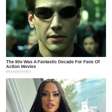
SUMEDANG
WN
CIANJUR
WN
KEPULAUAN
SERIBU
WN
TANGERANG
WN
BINJAI
WN
CIREBON