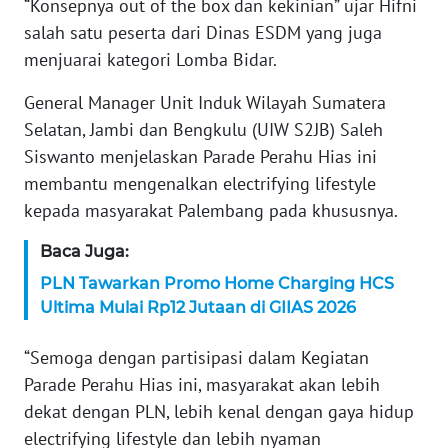
“Konsepnya out of the box dan kekinian” ujar Hifni
WN
BANTEN
salah satu peserta dari Dinas ESDM yang juga
menjuarai kategori Lomba Bidar.
WN
General Manager Unit Induk Wilayah Sumatera
NTT
Selatan, Jambi dan Bengkulu (UIW S2JB) Saleh
WN
Siswanto menjelaskan Parade Perahu Hias ini
KEPRI
membantu mengenalkan electrifying lifestyle
kepada masyarakat Palembang pada khususnya.
WN
PAPUA
Baca Juga:
PLN Tawarkan Promo Home Charging HCS
WN
Ultima Mulai Rp12 Jutaan di GIIAS 2026
PAPUA
BARAT
“Semoga dengan partisipasi dalam Kegiatan
Parade Perahu Hias ini, masyarakat akan lebih
WN
dekat dengan PLN, lebih kenal dengan gaya hidup
RIAU
electrifying lifestyle dan lebih nyaman