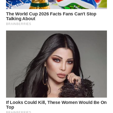
WN
PRIANGAN
TIMUR
WN
SEMARANG
WN
SOLO
WN
BOROBUDUR
WN
MADURA
WN
SURABAYA