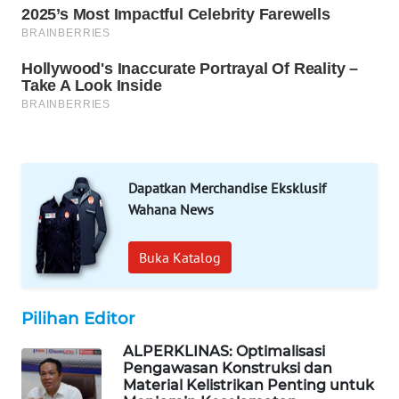
WAHANA
SPORT
WAHANA
UMKM
WAHANA
SELEB
Dapatkan Merchandise Eksklusif
Wahana News
WAHANA
PERSONA
Buka Katalog
WAHANA
OTOMOTIF
Pilihan Editor
WAHANA
ALPERKLINAS: Optimalisasi
HEALTH
Pengawasan Konstruksi dan
Material Kelistrikan Penting untuk