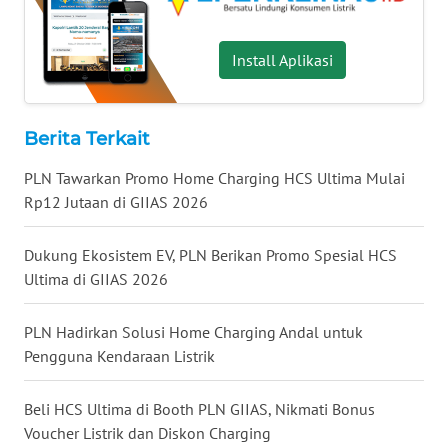
WN
NUSANTARA
Install Aplikasi
WN
JOGJA
Berita Terkait
WN
PLN Tawarkan Promo Home Charging HCS Ultima Mulai
JATIM
Rp12 Jutaan di GIIAS 2026
WN
Dukung Ekosistem EV, PLN Berikan Promo Spesial HCS
BALI
Ultima di GIIAS 2026
WN
PLN Hadirkan Solusi Home Charging Andal untuk
KALBAR
Pengguna Kendaraan Listrik
WN
KALTENG
Beli HCS Ultima di Booth PLN GIIAS, Nikmati Bonus
Voucher Listrik dan Diskon Charging