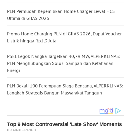
WN
KALTARA
PLN Permudah Kepemilikan Home Charger Lewat HCS
Ultima di GIIAS 2026
WN
KALSEL
Promo Home Charging PLN di GIIAS 2026, Dapat Voucher
Listrik hingga Rp1,3 Juta
WN
KALTIM
PSEL Legok Nangka Targetkan 40,79 MW, ALPERKLINAS:
PLN Menghubungkan Solusi Sampah dan Ketahanan
WN
Energi
SULSEL
PLN Bekali 100 Perempuan Siaga Bencana, ALPERKLINAS:
WN
Langkah Strategis Bangun Masyarakat Tangguh
GORONTALO
WN
SULUT