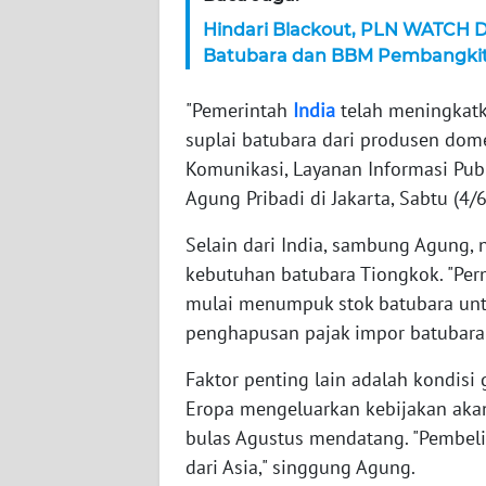
WN
Hindari Blackout, PLN WATCH 
NTT
Batubara dan BBM Pembangki
"Pemerintah
India
telah meningkatk
WN
KEPRI
suplai batubara dari produsen do
Komunikasi, Layanan Informasi Pub
WN
Agung Pribadi di Jakarta, Sabtu (4/6
PAPUA
Selain dari India, sambung Agung, 
WN
kebutuhan batubara Tiongkok. "Per
PAPUA
mulai menumpuk stok batubara unt
BARAT
penghapusan pajak impor batubara 
WN
Faktor penting lain adalah kondisi 
RIAU
Eropa mengeluarkan kebijakan akan
bulas Agustus mendatang. "Pembeli
WN
dari Asia," singgung Agung.
SERAMBI