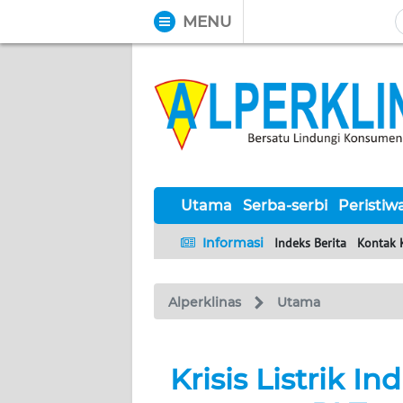
MENU
WAHANA
Tutup
TV
UTAMA
SERBA-
SERBI
Utama
Serba-serbi
Peristiw
Informasi
Indeks Berita
Kontak 
PERISTIWA
Alperklinas
Utama
TOKOH
Informasi
Krisis Listrik I
INDEKS