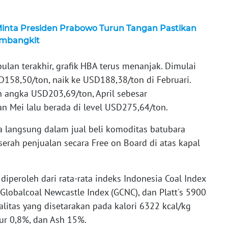
inta Presiden Prabowo Turun Tangan Pastikan
embangkit
an terakhir, grafik HBA terus menanjak. Dimulai
D158,50/ton, naik ke USD188,38/ton di Februari.
 angka USD203,69/ton, April sebesar
an Mei lalu berada di level USD275,64/ton.
a langsung dalam jual beli komoditas batubara
 serah penjualan secara Free on Board di atas kapal
iperoleh dari rata-rata indeks Indonesia Coal Index
, Globalcoal Newcastle Index (GCNC), dan Platt's 5900
litas yang disetarakan pada kalori 6322 kcal/kg
hur 0,8%, dan Ash 15%.