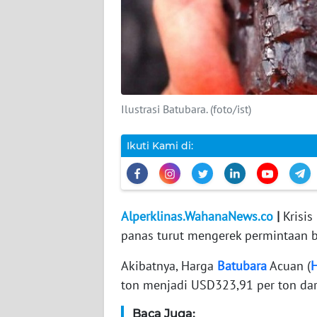
DISCLAIMER
Wahana
News
Regional
Ilustrasi Batubara. (foto/ist)
WN
SUMUT
Ikuti Kami di:
WN
JAKARTA
Alperklinas.WahanaNews.co
|
Krisis
WN
panas turut mengerek permintaan b
JABAR
Akibatnya, Harga
Batubara
Acuan (
ton menjadi USD323,91 per ton dari
WN
BANTEN
Baca Juga: