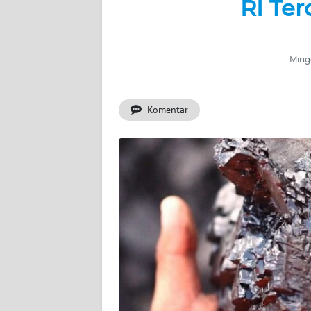
RI Te
BERITA
KONTAK
KAMI
Mingg
INFO
IKLAN
Komentar
TENTANG
KAMI
PEDOMAN
MEDIA
SIBER
REDAKSI
KARIR