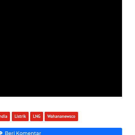
India
Listrik
LNG
Wahananewsco
Beri Komentar