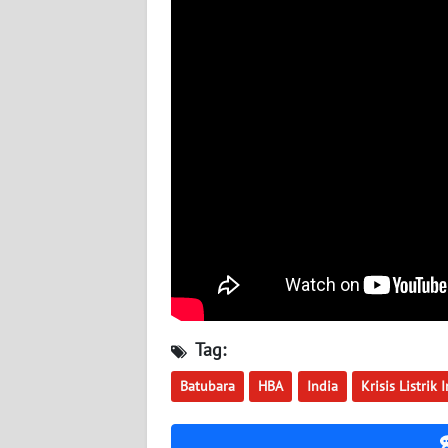
WN
JOGJA
WN
JATIM
WN
BALI
WN
KALBAR
WN
Tag:
KALTENG
Batubara
HBA
India
Krisis Listrik 
WN
KALTARA