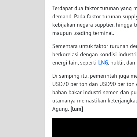
Terdapat dua faktor turunan yang 
WN
demand. Pada faktor turunan supply
SUMBAR
kebijakan negara supplier, hingga t
maupun loading terminal.
WN
SUMSEL
Sementara untuk faktor turunan de
berkorelasi dengan kondisi industr
WN
energi lain, seperti
LNG
, nuklir, dan
BENGKULU
Di samping itu, pemerintah juga m
WN
USD70 per ton dan USD90 per ton 
LAMPUNG
bahan bakar industri semen dan pup
utamanya memastikan keterjangkauan
WN
Agung.
[tum]
JATENG
WN
NUSANTARA