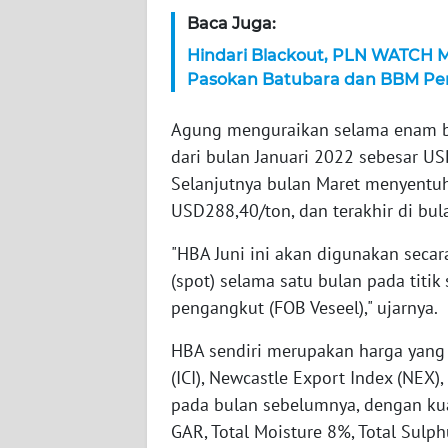
Baca Juga:
WN
Hindari Blackout, PLN WATCH M
JAMBI
Pasokan Batubara dan BBM P
WN
Agung menguraikan selama enam bul
SULTRA
dari bulan Januari 2022 sebesar US
Selanjutnya bulan Maret menyentuh
WN
USD288,40/ton, dan terakhir di bul
NTB
"HBA Juni ini akan digunakan secar
WN
(spot) selama satu bulan pada titik
SULTENG
pengangkut (FOB Veseel)," ujarnya.
WN
HBA sendiri merupakan harga yang d
SULBAR
(ICI), Newcastle Export Index (NEX)
pada bulan sebelumnya, dengan kua
WN
GAR, Total Moisture 8%, Total Sulp
BABEL