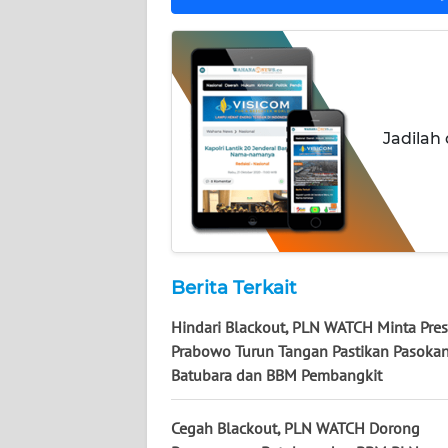
WN
KALSEL
WN
KALTIM
Jadilah
WN
SULSEL
WN
GORONTALO
Berita Terkait
Hindari Blackout, PLN WATCH Minta Pre
WN
SULUT
Prabowo Turun Tangan Pastikan Pasoka
Batubara dan BBM Pembangkit
WN
MALUKU
Cegah Blackout, PLN WATCH Dorong