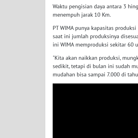
Waktu pengisian daya antara 3 hin
WN
menempuh jarak 10 Km.
SUMBAR
PT WIMA punya kapasitas produksi mo
WN
saat ini jumlah produksinya dises
SUMSEL
ini WIMA memproduksi sekitar 60 uni
"Kita akan naikkan produksi, mung
WN
BENGKULU
sedikit, tetapi di bulan ini sudah 
mudahan bisa sampai 7.000 di tahun
WN
LAMPUNG
WN
JATENG
WN
NUSANTARA