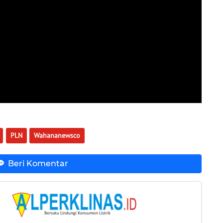
PLN
Wahananewsco
Beri Komentar