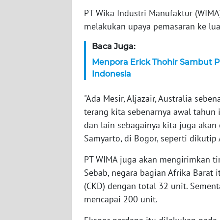
PT Wika Industri Manufaktur (WIM
WN
NTT
melakukan upaya pemasaran ke luar 
Baca Juga:
WN
KEPRI
Menpora Erick Thohir Sambut P
Indonesia
WN
PAPUA
"Ada Mesir, Aljazair, Australia seb
terang kita sebenarnya awal tahun i
WN
dan lain sebagainya kita juga akan
PAPUA
Samyarto, di Bogor, seperti dikutip
BARAT
PT WIMA juga akan mengirimkan ti
WN
Sebab, negara bagian Afrika Barat
RIAU
(CKD) dengan total 32 unit. Semen
mencapai 200 unit.
WN
SERAMBI