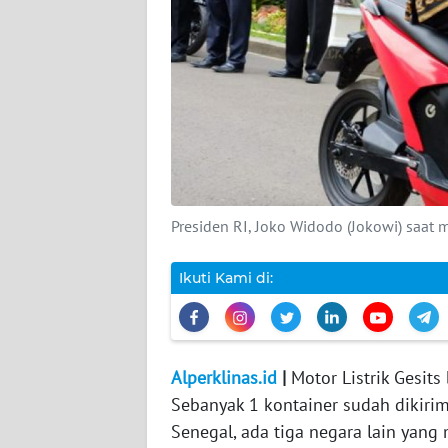
DISCLAIMER
Wahana
News
Regional
WN
SUMUT
Presiden RI, Joko Widodo (Jokowi) saat m
WN
JAKARTA
Ikuti Kami di:
WN
JABAR
Alperklinas.id
|
Motor Listrik Gesits
WN
Sebanyak 1 kontainer sudah dikirim
BANTEN
Senegal, ada tiga negara lain yang m