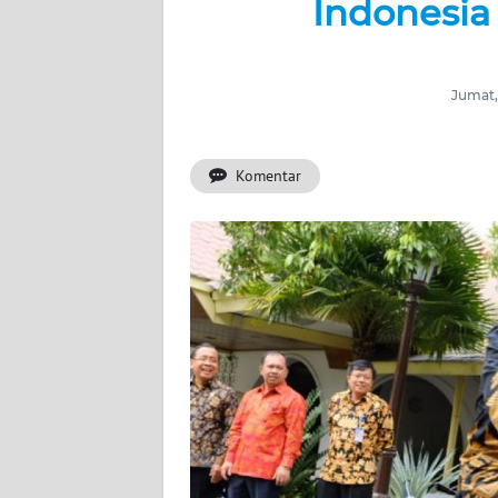
Indonesia 
BERITA
KONTAK
KAMI
Jumat,
INFO
IKLAN
Komentar
TENTANG
KAMI
PEDOMAN
MEDIA
SIBER
REDAKSI
KARIR