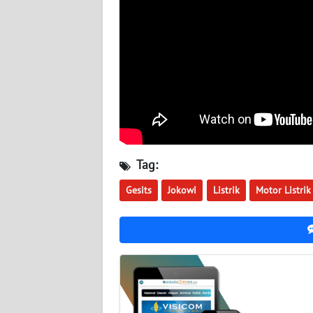
WN
JOGJA
WN
JATIM
WN
BALI
Tag:
WN
Gesits
Jokowi
Listrik
Motor Listrik
KALBAR
WN
KALTENG
WN
KALTARA