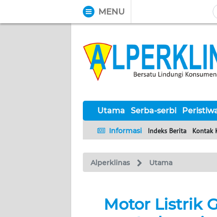
MENU
WAHANA
Tutup
TV
UTAMA
SERBA-
SERBI
Utama
Serba-serbi
Peristiw
Informasi
Indeks Berita
Kontak 
PERISTIWA
Alperklinas
Utama
TOKOH
Informasi
Motor Listrik 
INDEKS