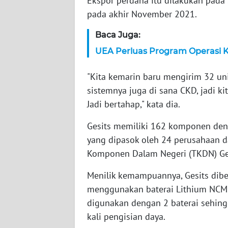
Ekspor perdana itu dilakukan pada 
pada akhir November 2021.
WN
JAMBI
Baca Juga:
UEA Perluas Program Operasi Ka
WN
SULTRA
"Kita kemarin baru mengirim 32 uni
sistemnya juga di sana CKD, jadi ki
WN
Jadi bertahap," kata dia.
NTB
Gesits memiliki 162 komponen den
WN
yang dipasok oleh 24 perusahaan d
SULTENG
Komponen Dalam Negeri (TKDN) Gesi
WN
Menilik kemampuannya, Gesits dibe
SULBAR
menggunakan baterai Lithium NCM 
digunakan dengan 2 baterai sehing
WN
kali pengisian daya.
BABEL