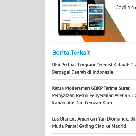
Jadilah
WN
KALSEL
WN
KALTIM
Berita Terkait
WN
SULSEL
UEA Perluas Program Operasi Katarak Gra
Berbagai Daerah di Indonesia
WN
GORONTALO
Ketua Moderamen GBKP Terima Surat
Pernyataan Resmi Penyerahan Aset RSU
WN
Kabanjahe Dari Pemkab Karo
SULUT
Los Blancos Amankan Yan Diomande, Bi
WN
Muda Pantai Gading Siap ke Madrid
MALUKU