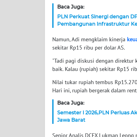
Baca Juga:
WN
NTT
PLN Perkuat Sinergi dengan D
Pembangunan Infrastruktur Ket
WN
KEPRI
Namun, Adi mengklaim kinerja
keu
sekitar Rp15 ribu per dolar AS.
WN
PAPUA
"Tadi pagi diskusi dengan direktu
baik. Kalau (rupiah) sekitar Rp15 rib
WN
Nilai tukar rupiah tembus Rp15.270
PAPUA
BARAT
Hari ini, rupiah bergerak dalam re
Baca Juga:
WN
RIAU
Semester I 2026,PLN Perluas Aks
Jawa Barat
WN
SERAMBI
Senior Analis DCFX Lukman Leong m