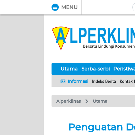
MENU
WAHANA
Tutup
TV
UTAMA
SERBA-
SERBI
Utama
Serba-serbi
Peristiw
Informasi
Indeks Berita
Kontak 
PERISTIWA
Alperklinas
Utama
TOKOH
Informasi
Penguatan D
INDEKS