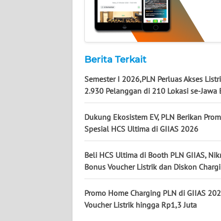
WN
JOGJA
WN
Berita Terkait
JATIM
Semester I 2026,PLN Perluas Akses Listr
WN
2.930 Pelanggan di 210 Lokasi se-Jawa 
BALI
Dukung Ekosistem EV, PLN Berikan Pro
WN
Spesial HCS Ultima di GIIAS 2026
KALBAR
Beli HCS Ultima di Booth PLN GIIAS, Nik
WN
Bonus Voucher Listrik dan Diskon Charg
KALTENG
Promo Home Charging PLN di GIIAS 202
WN
Voucher Listrik hingga Rp1,3 Juta
KALTARA