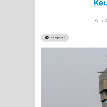
Ke
BERITA
KONTAK
KAMI
Kamis, 2
INFO
IKLAN
Komentar
TENTANG
KAMI
PEDOMAN
MEDIA
SIBER
REDAKSI
KARIR