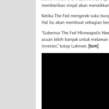
memberikan sinyal akan menaikkan
WN
Ketika The Fed mengerek suku bung
JAMBI
Hal itu akan membuat sebagian be
WN
"Gubernur The Fed Minneapolis Ne
SULTRA
acuan lebih banyak untuk melawan i
investor," tutup Lukman.
[tum]
WN
NTB
WN
SULTENG
WN
SULBAR
WN
BABEL