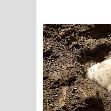
WN
KALSEL
WN
KALTIM
WN
SULSEL
WN
GORONTALO
WN
SULUT
WN
MALUKU