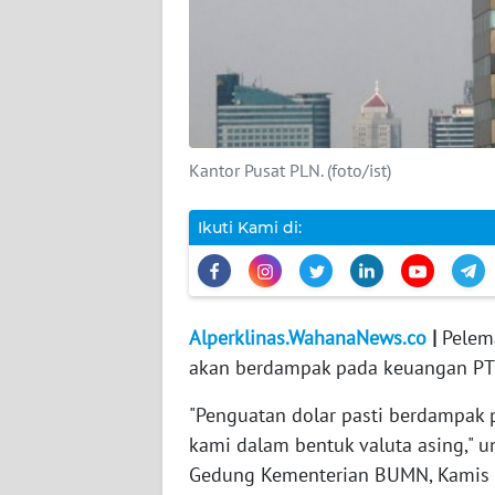
DISCLAIMER
Wahana
News
Regional
Kantor Pusat PLN. (foto/ist)
WN
SUMUT
Ikuti Kami di:
WN
JAKARTA
Alperklinas.WahanaNews.co
|
Pelema
WN
akan berdampak pada keuangan PT 
JABAR
"Penguatan dolar pasti berdampak 
WN
kami dalam bentuk valuta asing," un
BANTEN
Gedung Kementerian BUMN, Kamis (