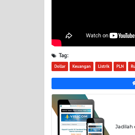
WN
SUMBAR
WN
SUMSEL
Tag:
WN
BENGKULU
Dollar
Keuangan
Listrik
PLN
Ru
WN
LAMPUNG
WN
JATENG
WN
Jadilah
NUSANTARA