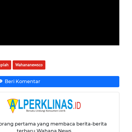
piah
Wahananewsco
Beri Komentar
 orang pertama yang membaca berita-berita
terbaru Wahana News