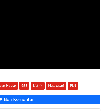
een House
GSS
Listrik
Malakasari
PLN
Beri Komentar