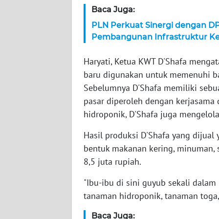
Baca Juga:
WN
NTT
PLN Perkuat Sinergi dengan D
Pembangunan Infrastruktur Ket
WN
KEPRI
Haryati, Ketua KWT D'Shafa menga
baru digunakan untuk memenuhi ba
WN
Sebelumnya D'Shafa memiliki seb
PAPUA
pasar diperoleh dengan kerjasama d
hidroponik, D'Shafa juga mengelol
WN
PAPUA
Hasil produksi D'Shafa yang dijual
BARAT
bentuk makanan kering, minuman, 
8,5 juta rupiah.
WN
RIAU
"Ibu-ibu di sini guyub sekali dalam
tanaman hidroponik, tanaman toga,
WN
SERAMBI
Baca Juga: