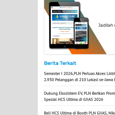
WN
KALSEL
Jadilah
WN
KALTIM
WN
SULSEL
Berita Terkait
WN
GORONTALO
Semester I 2026,PLN Perluas Akses Listr
2.930 Pelanggan di 210 Lokasi se-Jawa 
WN
SULUT
Dukung Ekosistem EV, PLN Berikan Pro
Spesial HCS Ultima di GIIAS 2026
WN
MALUKU
Beli HCS Ultima di Booth PLN GIIAS, Nik