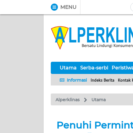
MENU
WAHANA
Tutup
TV
UTAMA
SERBA-
SERBI
Utama
Serba-serbi
Peristiw
Informasi
Indeks Berita
Kontak 
PERISTIWA
Alperklinas
Utama
TOKOH
Informasi
Penuhi Permint
INDEKS