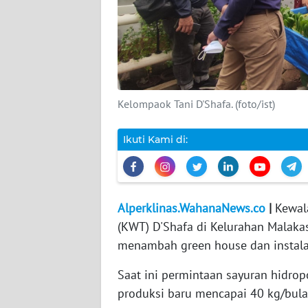
DISCLAIMER
Wahana
News
Regional
Kelompaok Tani D'Shafa. (foto/ist)
WN
SUMUT
Ikuti Kami di:
WN
JAKARTA
Alperklinas.WahanaNews.co
|
Kewala
WN
(KWT) D'Shafa di Kelurahan Malakas
JABAR
menambah green house dan instala
Saat ini permintaan sayuran hidrop
WN
BANTEN
produksi baru mencapai 40 kg/bula