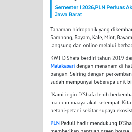
Semester I 2026,PLN Perluas Aks
WN
Jawa Barat
JAMBI
Tanaman hidroponik yang dikembang
WN
Samhong, Bayam, Kale, Mint, Bayam 
SULTRA
langsung dan online melalui berba
WN
KWT D'Shafa berdiri tahun 2019 dan
NTB
Malakasari
dengan menanam di hal
pangan. Seiring dengan perkemban
WN
sudah mempunyai beberapa unit bi
SULTENG
"Kami ingin D'Shafa lebih berkem
WN
maupun maayarakat setempat. Kita
SULBAR
petani-petani sekitar supaya ekosi
WN
PLN
Peduli hadir mendukung D'Sha
BABEL
memberikan bantuan green house, i