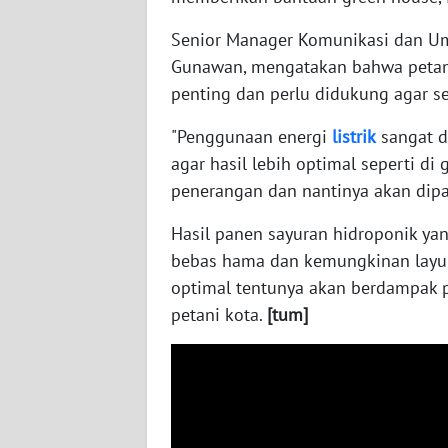
Senior Manager Komunikasi dan Umu
WN
SUMBAR
Gunawan, mengatakan bahwa petani
penting dan perlu didukung agar 
WN
SUMSEL
"Penggunaan energi
listrik
sangat d
agar hasil lebih optimal seperti di 
WN
penerangan dan nantinya akan dip
BENGKULU
Hasil panen sayuran hidroponik ya
bebas hama dan kemungkinan layu a
WN
LAMPUNG
optimal tentunya akan berdampak 
petani kota.
[tum]
WN
JATENG
WN
NUSANTARA