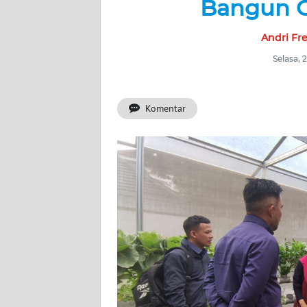
Bangun G
BERITA
Andri Fr
KONTAK
KAMI
Selasa,
INFO
IKLAN
Komentar
TENTANG
KAMI
PEDOMAN
MEDIA
SIBER
REDAKSI
KARIR