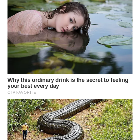
WN
BOGOR
WN
DEPOK
WN
TAPANULI
UTARA
WN
SAMOSIR
WN
PADANG
LAWAS
WN