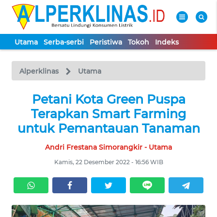
Utama
Serba-serbi
Peristiwa
Tokoh
Indeks
WAHANA
Tutup
TV
Alperklinas
Utama
UTAMA
Petani Kota Green Puspa
Terapkan Smart Farming
SERBA-
untuk Pemantauan Tanaman
SERBI
Andri Frestana Simorangkir - Utama
PERISTIWA
Kamis, 22 Desember 2022 - 16:56 WIB
TOKOH
Informasi