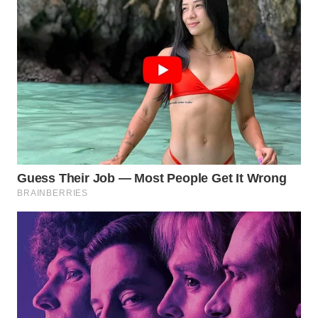
WAHANA
SPORT
WAHANA
UMKM
WAHANA
SELEB
WAHANA
PERSONA
WAHANA
OTOMOTIF
WAHANA
HEALTH