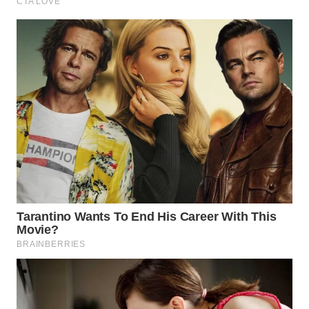
WN
PRIANGAN
TIMUR
WN
SEMARANG
WN
SOLO
WN
BOROBUDUR
WN
MADURA
WN
SURABAYA