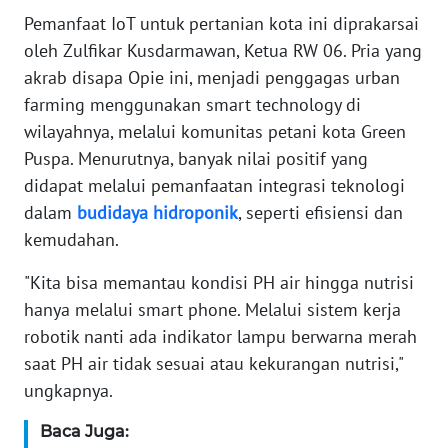
WN
Pemanfaat IoT untuk pertanian kota ini diprakarsai
BANTEN
oleh Zulfikar Kusdarmawan, Ketua RW 06. Pria yang
akrab disapa Opie ini, menjadi penggagas urban
WN
NTT
farming menggunakan smart technology di
wilayahnya, melalui komunitas petani kota Green
WN
Puspa. Menurutnya, banyak nilai positif yang
KEPRI
didapat melalui pemanfaatan integrasi teknologi
dalam
budidaya
hidroponik
, seperti efisiensi dan
WN
kemudahan.
PAPUA
"Kita bisa memantau kondisi PH air hingga nutrisi
WN
hanya melalui smart phone. Melalui sistem kerja
PAPUA
robotik nanti ada indikator lampu berwarna merah
BARAT
saat PH air tidak sesuai atau kekurangan nutrisi,"
ungkapnya.
WN
RIAU
Baca Juga: