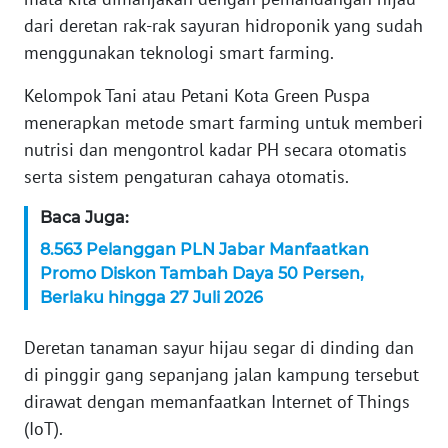
dari deretan rak-rak sayuran hidroponik yang sudah
KARIR
menggunakan teknologi smart farming.
DISCLAIMER
Kelompok Tani atau Petani Kota Green Puspa
menerapkan metode smart farming untuk memberi
Wahana
nutrisi dan mengontrol kadar PH secara otomatis
News
serta sistem pengaturan cahaya otomatis.
Regional
Baca Juga:
WN
8.563 Pelanggan PLN Jabar Manfaatkan
SUMUT
Promo Diskon Tambah Daya 50 Persen,
Berlaku hingga 27 Juli 2026
WN
JAKARTA
Deretan tanaman sayur hijau segar di dinding dan
di pinggir gang sepanjang jalan kampung tersebut
WN
dirawat dengan memanfaatkan Internet of Things
JABAR
(IoT).