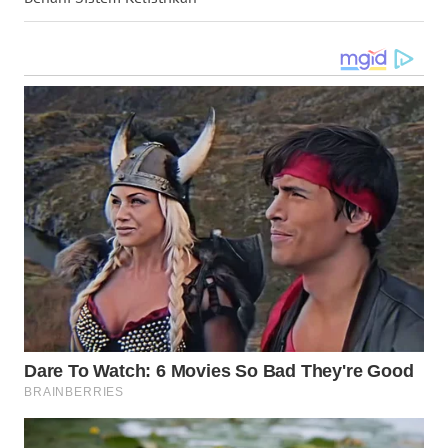
TAPANULI
TENGAH
WN DELI
SERDANG
WN
TEBING
TINGGI
WN
PAKPAK
WN
KARAWANG
WN
BEKASI