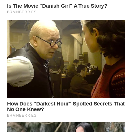
WAHANA
LISTRIK
WAHANA
TRAVEL
WAHANA
TV
WAHANANEWS
ID
WAHANANEWS
CO ID
WAHANANEWS
NET