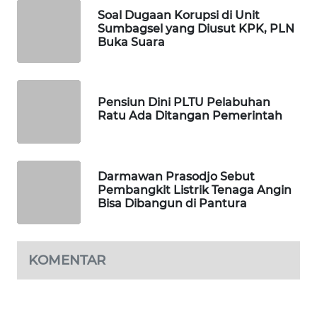
KARING
Soal Dugaan Korupsi di Unit
NEWS
Sumbagsel yang Diusut KPK, PLN
Buka Suara
JURNAL
MARITIM
Pensiun Dini PLTU Pelabuhan
HUMBANG
Ratu Ada Ditangan Pemerintah
NEWS
GARONGGANG
NEWS
Darmawan Prasodjo Sebut
Pembangkit Listrik Tenaga Angin
Bisa Dibangun di Pantura
FISUELRI
ID
KOMENTAR
ENERGI
NEWS
CILEUNGSI