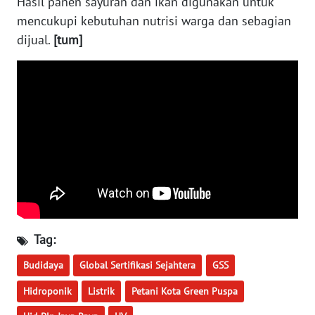
Hasil panen sayuran dan ikan digunakan untuk
WN
mencukupi kebutuhan nutrisi warga dan sebagian
KALTARA
dijual.
[tum]
WN
KALSEL
WN
KALTIM
WN
SULSEL
WN
GORONTALO
Tag:
Budidaya
Global Sertifikasi Sejahtera
GSS
WN
SULUT
Hidroponik
Listrik
Petani Kota Green Puspa