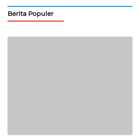
NEWS
Berita Populer
BERKAT
NEWS
BERAMPU
NEWS
ANUGERAH
NEWS
AKHLAK
ID
PERAPKI
NEWS
SONYA