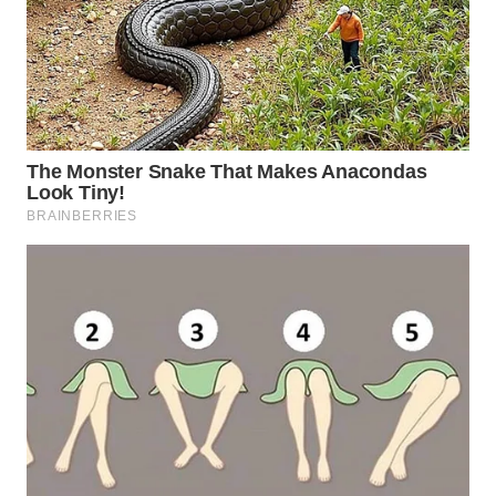
SUMEDANG
WN
CIANJUR
WN
KEPULAUAN
SERIBU
WN
TANGERANG
WN
BINJAI
WN
CIREBON