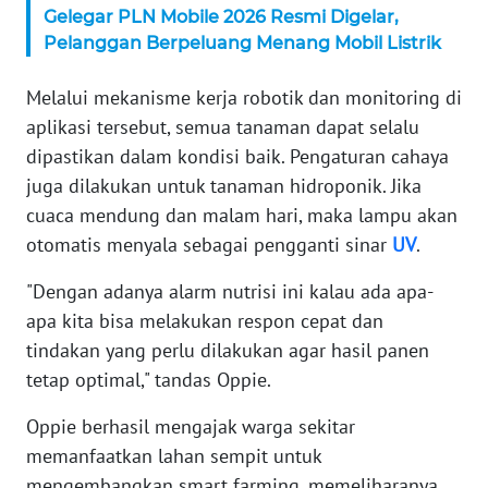
Gelegar PLN Mobile 2026 Resmi Digelar,
WN
Pelanggan Berpeluang Menang Mobil Listrik
SERAMBI
Melalui mekanisme kerja robotik dan monitoring di
WN
aplikasi tersebut, semua tanaman dapat selalu
JAMBI
dipastikan dalam kondisi baik. Pengaturan cahaya
juga dilakukan untuk tanaman hidroponik. Jika
WN
SULTRA
cuaca mendung dan malam hari, maka lampu akan
otomatis menyala sebagai pengganti sinar
UV
.
WN
"Dengan adanya alarm nutrisi ini kalau ada apa-
NTB
apa kita bisa melakukan respon cepat dan
WN
tindakan yang perlu dilakukan agar hasil panen
SULTENG
tetap optimal," tandas Oppie.
Oppie berhasil mengajak warga sekitar
WN
SULBAR
memanfaatkan lahan sempit untuk
mengembangkan smart farming, memeliharanya,