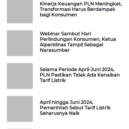
Kinerja Keuangan PLN Meningkat,
SIBARAGAS
Transformasi Harus Berdampak
NEWS
bagi Konsumen
METRO
SIANTAR
Webinar Sambut Hari
NEWS
Perlindungan Konsumen, Ketua
Alperklinas Tampil Sebagai
Narasumber
METRO
MEDAN
NEWS
Selama Periode April-Juni 2024,
PLN Pastikan Tidak Ada Kenaikan
Tarif Listrik
METRO
JAKARTA
NEWS
April hingga Juni 2024,
Pemerintah Sebut Tarif Listrik
KRT
Seharusnya Naik
NEWS