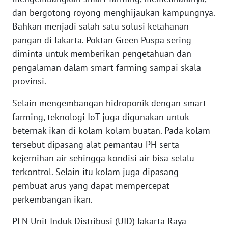
WN
dan bergotong royong menghijaukan kampungnya.
BABEL
Bahkan menjadi salah satu solusi ketahanan
pangan di Jakarta. Poktan Green Puspa sering
WN
diminta untuk memberikan pengetahuan dan
SUMBAR
pengalaman dalam smart farming sampai skala
provinsi.
WN
SUMSEL
Selain mengembangan hidroponik dengan smart
farming, teknologi IoT juga digunakan untuk
WN
beternak ikan di kolam-kolam buatan. Pada kolam
BENGKULU
tersebut dipasang alat pemantau PH serta
kejernihan air sehingga kondisi air bisa selalu
WN
terkontrol. Selain itu kolam juga dipasang
LAMPUNG
pembuat arus yang dapat mempercepat
WN
perkembangan ikan.
JATENG
PLN Unit Induk Distribusi (UID) Jakarta Raya