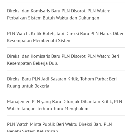
WN
Direksi dan Komisaris Baru PLN Disorot, PLN Watch:
TAPANULI
Perbaikan Sistem Butuh Waktu dan Dukungan
SELATAN
PLN Watch: Kritik Boleh, tapi Direksi Baru PLN Harus Diberi
WN
Kesempatan Membenahi Sistem
TANJUNG
LESUNG
Direksi dan Komisaris Baru PLN Disorot, PLN Watch: Beri
Kesempatan Bekerja Dulu
WN
KARO
Direksi Baru PLN Jadi Sasaran Kritik, Tohom Purba: Beri
WN
Ruang untuk Bekerja
SIMALUNGUN
Manajemen PLN yang Baru Ditunjuk Dihantam Kritik, PLN
WN
Watch: Jangan Terburu-buru Menghakimi
LABUHANBATU
PLN Watch Minta Publik Beri Waktu Direksi Baru PLN
WN
Benahi Sistem Kelistrikan