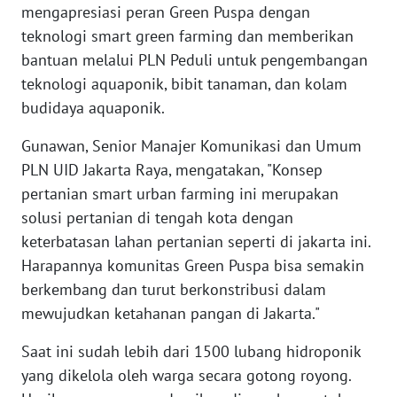
mengapresiasi peran Green Puspa dengan
WN
NUSANTARA
teknologi smart green farming dan memberikan
bantuan melalui PLN Peduli untuk pengembangan
WN
teknologi aquaponik, bibit tanaman, dan kolam
JOGJA
budidaya aquaponik.
Gunawan, Senior Manajer Komunikasi dan Umum
WN
JATIM
PLN UID Jakarta Raya, mengatakan, "Konsep
pertanian smart urban farming ini merupakan
WN
solusi pertanian di tengah kota dengan
BALI
keterbatasan lahan pertanian seperti di jakarta ini.
Harapannya komunitas Green Puspa bisa semakin
WN
berkembang dan turut berkonstribusi dalam
KALBAR
mewujudkan ketahanan pangan di Jakarta."
WN
Saat ini sudah lebih dari 1500 lubang hidroponik
KALTENG
yang dikelola oleh warga secara gotong royong.