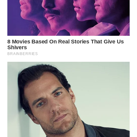
WAHANA
DESA
WISATA
LAPAK
WAHANA
Wahana
Network
KONSUMEN
LISTRIK
MASYARAKAT
KELISTRIKAN
WALINKI
ID