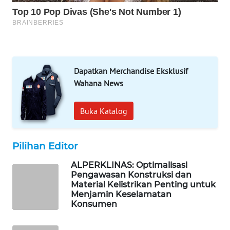
PORTAL
KONSUMEN
FORWAMKI
ALPERKLINAS
Dapatkan Merchandise Eksklusif
Wahana News
FORJASIDA
Buka Katalog
TAMBANG
NEWS
Pilihan Editor
SITUNGIR
ALPERKLINAS: Optimalisasi
NEWS
Pengawasan Konstruksi dan
Material Kelistrikan Penting untuk
Menjamin Keselamatan
SIDIKALANG
Konsumen
NEWS