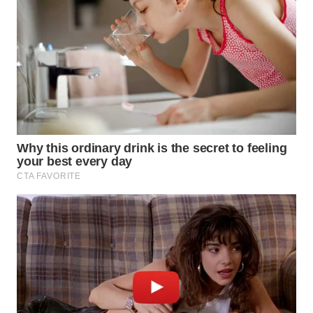
WN
NATUNA
WN
BINTAN
WN
MANDALIKA
WN
LIKUPANG
WN
LABUANBAJO
WN
BORNEO