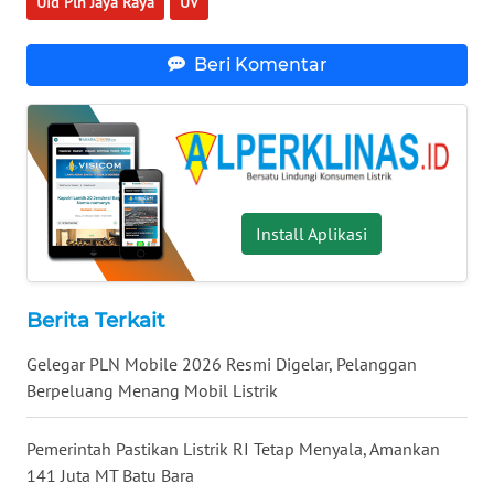
Uid Pln Jaya Raya
UV
WN
MALUKU
Beri Komentar
WN
MALUT
WN
DAIRI
Install Aplikasi
WN
DANAU
TOBA
Berita Terkait
WN
Gelegar PLN Mobile 2026 Resmi Digelar, Pelanggan
NIAS
Berpeluang Menang Mobil Listrik
WN
Pemerintah Pastikan Listrik RI Tetap Menyala, Amankan
LANGKAT
141 Juta MT Batu Bara