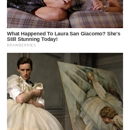
Wahana
Media
Group
WAHANA
NEWS
WAHANA
TANI
WAHANA
ADVOKAT
WAHANA
INFRASTRUKTUR
WAHANA
KONSUMEN