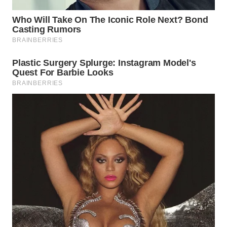
MAWAKA
ID
MARTABAT
NET
PLN
WATCH
MKLI
LPKKI
LKKI
KOPEKLIN