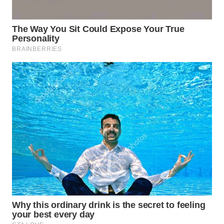
WN
INDRAMAYU
WN
KUNINGAN
WN
MAJALENGKA
WN
SUBANG
WN
SUKABUMI
WN
PURWAKARTA