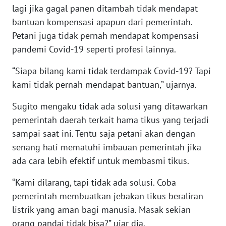
lagi jika gagal panen ditambah tidak mendapat
WN
bantuan kompensasi apapun dari pemerintah.
TAPANULI
SELATAN
Petani juga tidak pernah mendapat kompensasi
pandemi Covid-19 seperti profesi lainnya.
WN
“Siapa bilang kami tidak terdampak Covid-19? Tapi
TANJUNG
LESUNG
kami tidak pernah mendapat bantuan,” ujarnya.
Sugito mengaku tidak ada solusi yang ditawarkan
WN
pemerintah daerah terkait hama tikus yang terjadi
KARO
sampai saat ini. Tentu saja petani akan dengan
WN
senang hati mematuhi imbauan pemerintah jika
SIMALUNGUN
ada cara lebih efektif untuk membasmi tikus.
“Kami dilarang, tapi tidak ada solusi. Coba
WN
LABUHANBATU
pemerintah membuatkan jebakan tikus beraliran
listrik yang aman bagi manusia. Masak sekian
WN
orang pandai tidak bisa?” ujar dia.