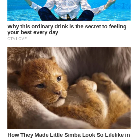
SIBARAGAS
NEWS
METRO
SIANTAR
NEWS
METRO
MEDAN
NEWS
METRO
JAKARTA
NEWS
KRT
NEWS