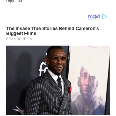
Dipidana
Wahana
Media
Group
WAHANA
NEWS
WAHANA
TANI
WAHANA
ADVOKAT
WAHANA
INFRASTRUKTUR
WAHANA
KONSUMEN