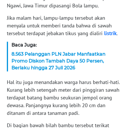
Ngawi, Jawa Timur dipasangi Bola lampu.
KARIR
Jika malam hari, lampu-lampu tersebut akan
menyala untuk memberi tanda bahwa di sawah
DISCLAIMER
tersebut terdapat jebakan tikus yang dialiri
listrik
.
Wahana
Baca Juga:
News
Regional
8.563 Pelanggan PLN Jabar Manfaatkan
Promo Diskon Tambah Daya 50 Persen,
WN
Berlaku hingga 27 Juli 2026
SUMUT
Hal itu juga menandakan warga harus berhati-hati.
WN
Kurang lebih setengah meter dari pinggiran sawah
JAKARTA
terdapat batang bambu seukuran jempol orang
dewasa. Panjangnya kurang lebih 20 cm dan
WN
ditanam di antara tanaman padi.
JABAR
Di bagian bawah bilah bambu tersebut terikat