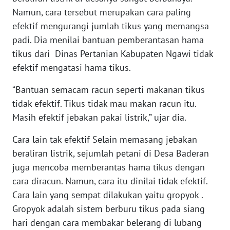
WN
Namun, cara tersebut merupakan cara paling
BABEL
efektif mengurangi jumlah tikus yang memangsa
padi. Dia menilai bantuan pemberantasan hama
WN
tikus dari Dinas Pertanian Kabupaten Ngawi tidak
SUMBAR
efektif mengatasi hama tikus.
WN
“Bantuan semacam racun seperti makanan tikus
SUMSEL
tidak efektif. Tikus tidak mau makan racun itu.
Masih efektif jebakan pakai listrik,” ujar dia.
WN
BENGKULU
Cara lain tak efektif Selain memasang jebakan
beraliran listrik, sejumlah petani di Desa Baderan
WN
juga mencoba memberantas hama tikus dengan
LAMPUNG
cara diracun. Namun, cara itu dinilai tidak efektif.
Cara lain yang sempat dilakukan yaitu gropyok .
WN
Gropyok adalah sistem berburu tikus pada siang
JATENG
hari dengan cara membakar belerang di lubang