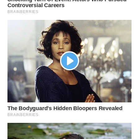
WAHANA
SPORT
WAHANA
UMKM
WAHANA
SELEB
WAHANA
PERSONA
WAHANA
OTOMOTIF
WAHANA
HEALTH