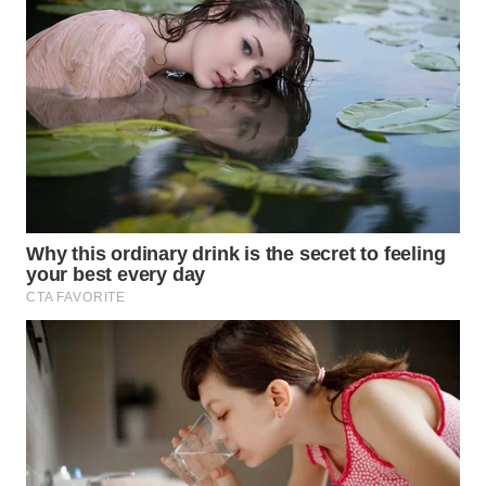
WAHANA
DESA
WISATA
LAPAK
WAHANA
Wahana
Network
KONSUMEN
LISTRIK
MASYARAKAT
KELISTRIKAN
WALINKI
ID