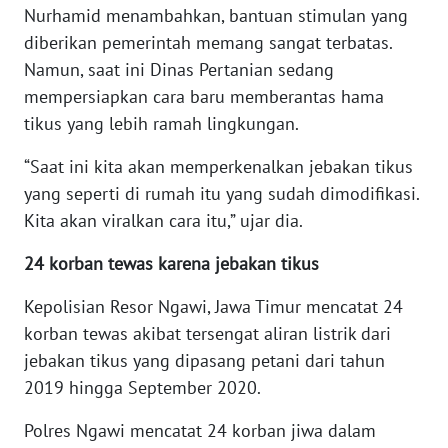
Nurhamid menambahkan, bantuan stimulan yang
WN
diberikan pemerintah memang sangat terbatas.
BOGOR
Namun, saat ini Dinas Pertanian sedang
mempersiapkan cara baru memberantas hama
WN
tikus yang lebih ramah lingkungan.
DEPOK
“Saat ini kita akan memperkenalkan jebakan tikus
WN
yang seperti di rumah itu yang sudah dimodifikasi.
TAPANULI
UTARA
Kita akan viralkan cara itu,” ujar dia.
24 korban tewas karena jebakan tikus
WN
SAMOSIR
Kepolisian Resor Ngawi, Jawa Timur mencatat 24
korban tewas akibat tersengat aliran listrik dari
WN
jebakan tikus yang dipasang petani dari tahun
PADANG
2019 hingga September 2020.
LAWAS
Polres Ngawi mencatat 24 korban jiwa dalam
WN