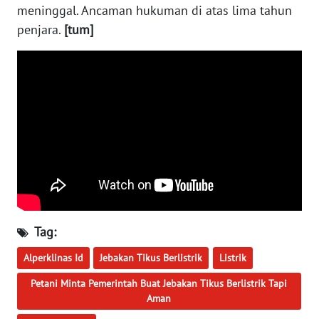
WN
meninggal. Ancaman hukuman di atas lima tahun
INDRAMAYU
penjara.
[tum]
WN
KUNINGAN
WN
MAJALENGKA
WN
SUBANG
WN
Tag:
SUKABUMI
Alperklinas Id
Jebakan Tikus Berlistrik
Listrik
WN
PURWAKARTA
Petani Minta Pemerintah Buat Jebakan Tikus Berlistrik Tapi
Aman