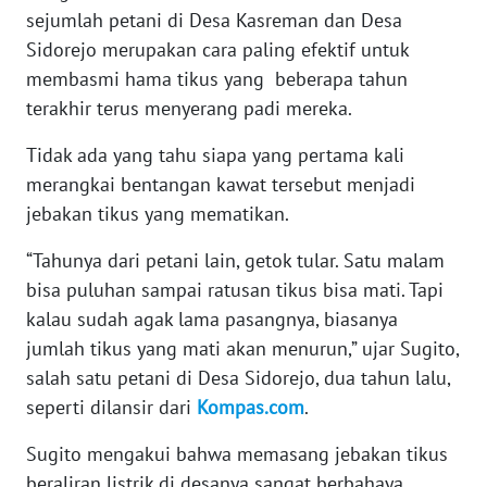
sejumlah petani di Desa Kasreman dan Desa
WN
Sidorejo merupakan cara paling efektif untuk
SERAMBI
membasmi hama tikus yang beberapa tahun
terakhir terus menyerang padi mereka.
WN
JAMBI
Tidak ada yang tahu siapa yang pertama kali
merangkai bentangan kawat tersebut menjadi
WN
SULTRA
jebakan tikus yang mematikan.
“Tahunya dari petani lain, getok tular. Satu malam
WN
bisa puluhan sampai ratusan tikus bisa mati. Tapi
NTB
kalau sudah agak lama pasangnya, biasanya
jumlah tikus yang mati akan menurun,” ujar Sugito,
WN
SULTENG
salah satu petani di Desa Sidorejo, dua tahun lalu,
seperti dilansir dari
Kompas.com
.
WN
SULBAR
Sugito mengakui bahwa memasang jebakan tikus
beraliran listrik di desanya sangat berbahaya.