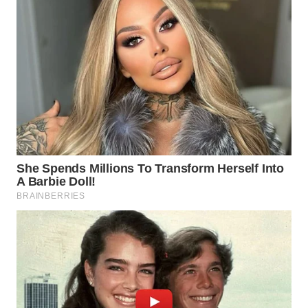
NEWS
BERKAT
NEWS
BERAMPU
NEWS
ANUGERAH
NEWS
AKHLAK
ID
PERAPKI
NEWS
SONYA