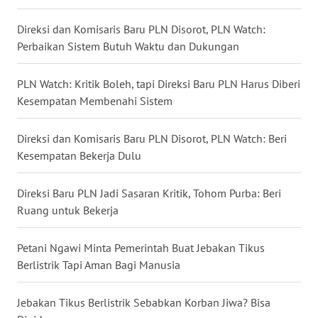
WN
Direksi dan Komisaris Baru PLN Disorot, PLN Watch:
NATUNA
Perbaikan Sistem Butuh Waktu dan Dukungan
WN
BINTAN
PLN Watch: Kritik Boleh, tapi Direksi Baru PLN Harus Diberi
Kesempatan Membenahi Sistem
WN
MANDALIKA
Direksi dan Komisaris Baru PLN Disorot, PLN Watch: Beri
Kesempatan Bekerja Dulu
WN
LIKUPANG
Direksi Baru PLN Jadi Sasaran Kritik, Tohom Purba: Beri
Ruang untuk Bekerja
WN
LABUANBAJO
Petani Ngawi Minta Pemerintah Buat Jebakan Tikus
Berlistrik Tapi Aman Bagi Manusia
WN
BORNEO
Jebakan Tikus Berlistrik Sebabkan Korban Jiwa? Bisa