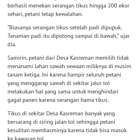
WN
berhasil menekan serangan tikus hingga 200 ekor
KALTARA
sehari, petani tetap kewalahan.
“Biasanya serangan tikus setelah padi dipupuk.
WN
KALSEL
Tanaman padi itu dipotong sampai di bawah,” ujar
dia.
WN
KALTIM
Samirin, petani dari Desa Kasreman memilih tidak
menanami lahan sawah sewaan miliknya di musim
WN
tanam ketiga. Ini karena hampir seluruh petani
SULSEL
yang menggarap sawah di sekitar jalur tol
melakukan hal yang sama untuk menghindari
WN
gagal panen karena serangan hama tikus.
GORONTALO
Tikus di sekitar Desa Kasreman banyak yang
WN
bersarang di siring jalan tol sehingga petani
SULUT
kesulitan membasminya karena tidak bisa masuk
ke kawasan tol.