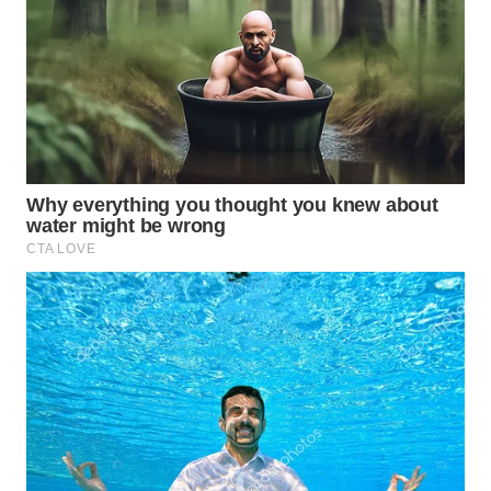
PORTAL
KONSUMEN
FORWAMKI
ALPERKLINAS
FORJASIDA
TAMBANG
NEWS
SITUNGIR
NEWS
SIDIKALANG
NEWS