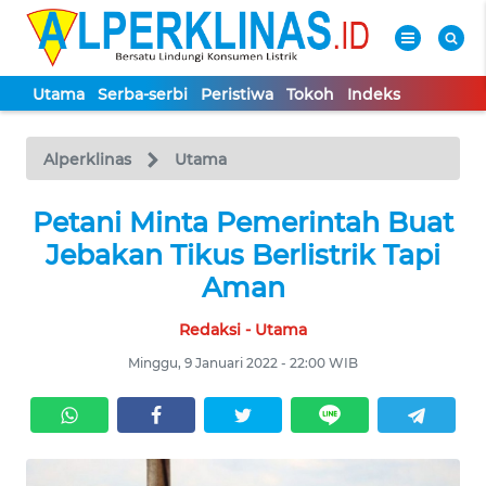
Utama
Serba-serbi
Peristiwa
Tokoh
Indeks
WAHANA
Tutup
TV
Alperklinas
Utama
UTAMA
Petani Minta Pemerintah Buat
Jebakan Tikus Berlistrik Tapi
SERBA-
Aman
SERBI
Redaksi - Utama
PERISTIWA
Minggu, 9 Januari 2022 - 22:00 WIB
TOKOH
Informasi