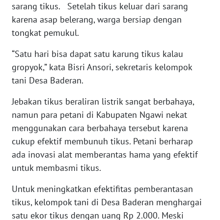
sarang tikus. Setelah tikus keluar dari sarang
WN
NUSANTARA
karena asap belerang, warga bersiap dengan
tongkat pemukul.
WN
“Satu hari bisa dapat satu karung tikus kalau
JOGJA
gropyok,” kata Bisri Ansori, sekretaris kelompok
tani Desa Baderan.
WN
JATIM
Jebakan tikus beraliran listrik sangat berbahaya,
namun para petani di Kabupaten Ngawi nekat
WN
menggunakan cara berbahaya tersebut karena
BALI
cukup efektif membunuh tikus. Petani berharap
WN
ada inovasi alat memberantas hama yang efektif
KALBAR
untuk membasmi tikus.
Untuk meningkatkan efektifitas pemberantasan
WN
KALTENG
tikus, kelompok tani di Desa Baderan menghargai
satu ekor tikus dengan uang Rp 2.000. Meski