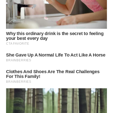
MAWAKA
ID
MARTABAT
NET
PLN
WATCH
MKLI
LPKKI
LKKI
KOPEKLIN