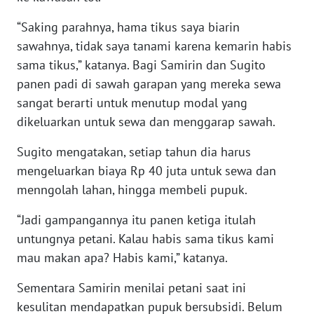
WN
MALUKU
“Saking parahnya, hama tikus saya biarin
sawahnya, tidak saya tanami karena kemarin habis
WN
sama tikus,” katanya. Bagi Samirin dan Sugito
MALUT
panen padi di sawah garapan yang mereka sewa
sangat berarti untuk menutup modal yang
WN
dikeluarkan untuk sewa dan menggarap sawah.
DAIRI
Sugito mengatakan, setiap tahun dia harus
WN
mengeluarkan biaya Rp 40 juta untuk sewa dan
DANAU
menngolah lahan, hingga membeli pupuk.
TOBA
“Jadi gampangannya itu panen ketiga itulah
WN
untungnya petani. Kalau habis sama tikus kami
NIAS
mau makan apa? Habis kami,” katanya.
WN
Sementara Samirin menilai petani saat ini
LANGKAT
kesulitan mendapatkan pupuk bersubsidi. Belum