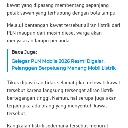
WN
kawat yang dipasang membentang sepanjang
BANTEN
petak sawah yang terhubung dengan bola lampu.
WN
Melalui bentangan kawat tersebut aliran listrik dari
NTT
PLN maupun dari mesin diesel warga akan
menyalakan lampu penanda.
WN
KEPRI
Baca Juga:
Gelegar PLN Mobile 2026 Resmi Digelar,
WN
Pelanggan Berpeluang Menang Mobil Listrik
PAPUA
Tikus dipastikan tidak selamat jika melewati kawat
WN
tersebut karena langsung tersengat aliran listrik
PAPUA
bertegangan tinggi. Namun, hal serupa juga akan
BARAT
terjadi jika ada orang yang menyentuh kawat
tersebut.
WN
RIAU
Rangkaian listrik sederhana tersebut menurut