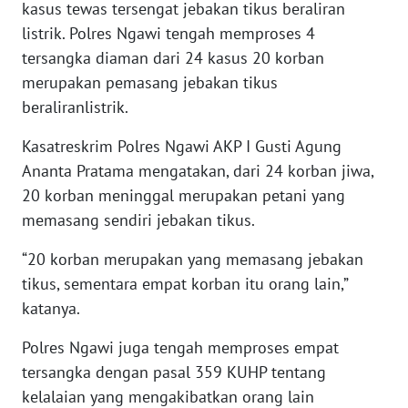
kasus tewas tersengat jebakan tikus beraliran
SUMEDANG
listrik. Polres Ngawi tengah memproses 4
tersangka diaman dari 24 kasus 20 korban
WN
CIANJUR
merupakan pemasang jebakan tikus
beraliranlistrik.
WN
Kasatreskrim Polres Ngawi AKP I Gusti Agung
KEPULAUAN
SERIBU
Ananta Pratama mengatakan, dari 24 korban jiwa,
20 korban meninggal merupakan petani yang
WN
memasang sendiri jebakan tikus.
TANGERANG
“20 korban merupakan yang memasang jebakan
WN
tikus, sementara empat korban itu orang lain,”
BINJAI
katanya.
Polres Ngawi juga tengah memproses empat
WN
CIREBON
tersangka dengan pasal 359 KUHP tentang
kelalaian yang mengakibatkan orang lain