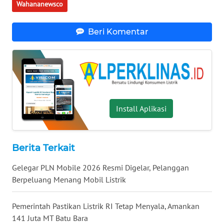
WN
Wahananewsco
PRIANGAN
TIMUR
Beri Komentar
WN
SEMARANG
WN
SOLO
Install Aplikasi
WN
BOROBUDUR
Berita Terkait
WN
Gelegar PLN Mobile 2026 Resmi Digelar, Pelanggan
MADURA
Berpeluang Menang Mobil Listrik
WN
Pemerintah Pastikan Listrik RI Tetap Menyala, Amankan
SURABAYA
141 Juta MT Batu Bara