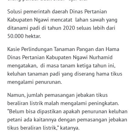
TAPANULI
TENGAH
Solusi pemerintah daerah Dinas Pertanian
Kabupaten Ngawi mencatat lahan sawah yang
WN DELI
ditanami padi di tahun 2020 seluas lebih dari
SERDANG
50.000 hektar.
WN
Kasie Perlindungan Tanaman Pangan dan Hama
TEBING
Dinas Pertanian Kabupaten Ngawi Nurhamid
TINGGI
mengatakan, di masa tanam ketiga tahun ini,
keluhan tanaman padi yang diserang hama tikus
WN
mengalami penurunan.
PAKPAK
Namun, jumlah pemasangan jebakan tikus
WN
beraliran listrik malah mengalami peningkatan.
KARAWANG
“Belum bisa dipastikan apakah penurunan keluhan
petani ada kaitannya dengan pemasangan jebakan
WN
tikus beraliran listrik,” katanya.
BEKASI