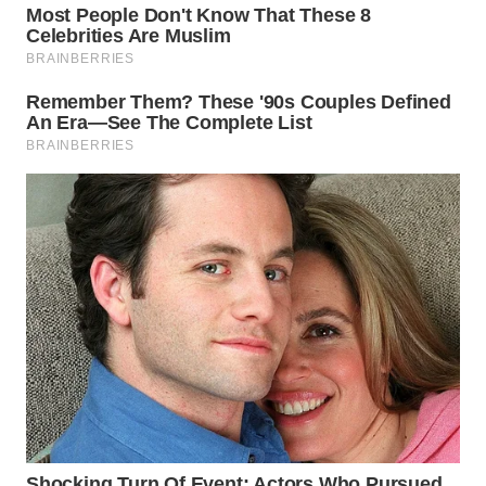
WAHANA
LISTRIK
WAHANA
TRAVEL
WAHANA
TV
WAHANANEWS
ID
WAHANANEWS
CO ID
WAHANANEWS
NET