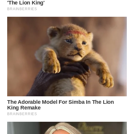
KARING
NEWS
JURNAL
MARITIM
HUMBANG
NEWS
GARONGGANG
NEWS
FISUELRI
ID
ENERGI
NEWS
CILEUNGSI