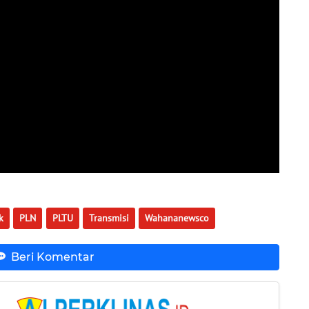
k
PLN
PLTU
Transmisi
Wahananewsco
Beri Komentar