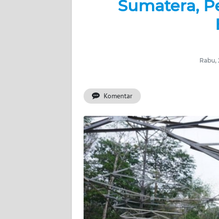
Sumatera, P
BERITA
KONTAK
KAMI
Rabu, 
INFO
IKLAN
Komentar
TENTANG
KAMI
PEDOMAN
MEDIA
SIBER
REDAKSI
KARIR