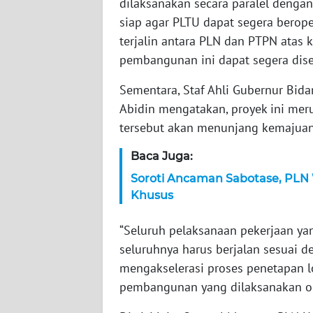
dilaksanakan secara paralel den
siap agar PLTU dapat segera berope
WN
terjalin antara PLN dan PTPN atas 
JAMBI
pembangunan ini dapat segera disel
WN
Sementara, Staf Ahli Gubernur Bi
SULTRA
Abidin mengatakan, proyek ini meru
tersebut akan menunjang kemaju
WN
NTB
Baca Juga:
Soroti Ancaman Sabotase, PLN W
WN
Khusus
SULTENG
“Seluruh pelaksanaan pekerjaan yan
WN
seluruhnya harus berjalan sesuai 
SULBAR
mengakselerasi proses penetapan 
pembangunan yang dilaksanakan ole
WN
BABEL