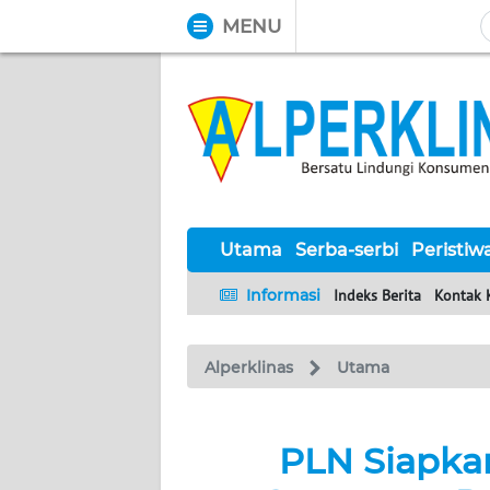
MENU
WAHANA
Tutup
TV
UTAMA
SERBA-
SERBI
Utama
Serba-serbi
Peristiw
Informasi
Indeks Berita
Kontak 
PERISTIWA
Alperklinas
Utama
TOKOH
Informasi
PLN Siapkan 
INDEKS