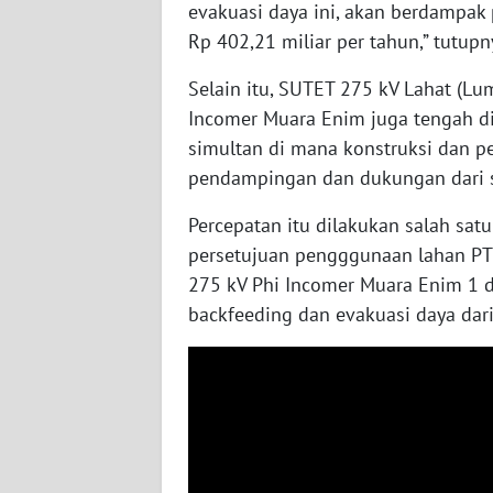
evakuasi daya ini, akan berdampak
Rp 402,21 miliar per tahun,” tutupn
WN
JOGJA
Selain itu, SUTET 275 kV Lahat (L
Incomer Muara Enim juga tengah di
WN
JATIM
simultan di mana konstruksi dan p
pendampingan dan dukungan dari se
WN
Percepatan itu dilakukan salah sa
BALI
persetujuan pengggunaan lahan PT
275 kV Phi Incomer Muara Enim 1 d
WN
KALBAR
backfeeding dan evakuasi daya dar
WN
KALTENG
WN
KALTARA