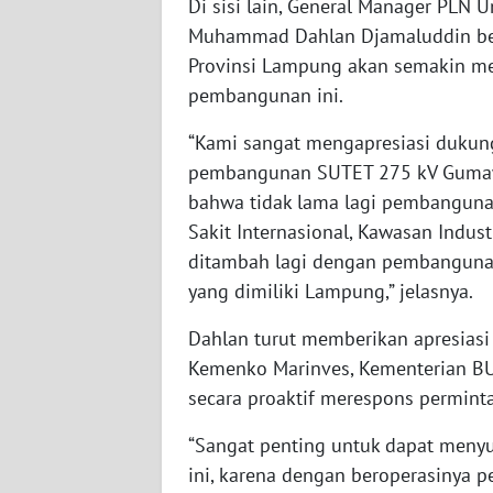
Di sisi lain, General Manager PLN
Muhammad Dahlan Djamaluddin berh
WN
Provinsi Lampung akan semakin m
SUMBAR
pembangunan ini.
WN
“Kami sangat mengapresiasi duku
SUMSEL
pembangunan SUTET 275 kV Gumawa
bahwa tidak lama lagi pembanguna
WN
Sakit Internasional, Kawasan Indust
BENGKULU
ditambah lagi dengan pembanguna
WN
yang dimiliki Lampung,” jelasnya.
LAMPUNG
Dahlan turut memberikan apresiasi
Kemenko Marinves, Kementerian B
WN
JATENG
secara proaktif merespons perminta
“Sangat penting untuk dapat meny
WN
ini, karena dengan beroperasinya 
NUSANTARA