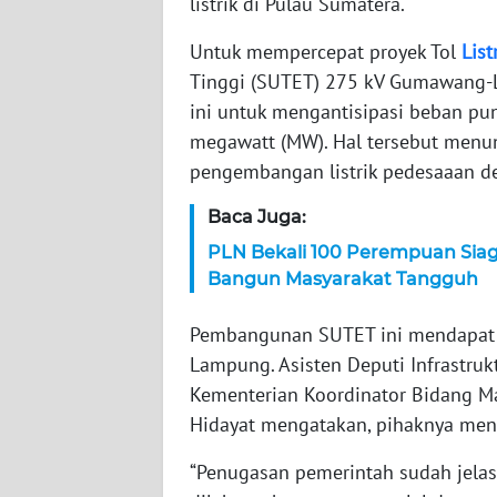
listrik di Pulau Sumatera.
WN
Untuk mempercepat proyek Tol
List
NTT
Tinggi (SUTET) 275 kV Gumawang-L
ini untuk mengantisipasi beban pu
WN
KEPRI
megawatt (MW). Hal tersebut menun
pengembangan listrik pedesaaan de
WN
Baca Juga:
PAPUA
PLN Bekali 100 Perempuan Sia
WN
Bangun Masyarakat Tangguh
PAPUA
BARAT
Pembangunan SUTET ini mendapat re
Lampung. Asisten Deputi Infrastruk
WN
Kementerian Koordinator Bidang M
RIAU
Hidayat mengatakan, pihaknya meng
WN
“Penugasan pemerintah sudah jela
SERAMBI