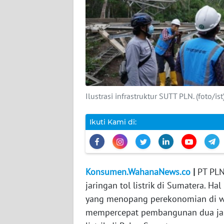
DISCLAIMER
Wahana
News
Regional
WN
Ilustrasi infrastruktur SUTT PLN. (foto/ist
SUMUT
Ikuti Kami di:
WN
JAKARTA
WN
Konsumen.WahanaNews.co
|
PT PLN
JABAR
jaringan tol listrik di Sumatera. H
yang menopang perekonomian di wil
WN
BANTEN
mempercepat pembangunan dua jari