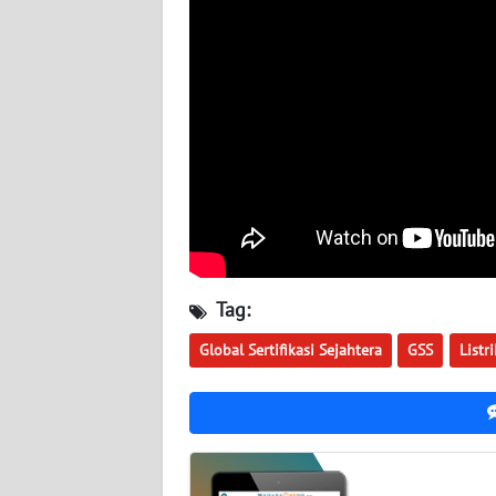
WN
KALSEL
WN
KALTIM
WN
SULSEL
WN
GORONTALO
Tag:
Global Sertifikasi Sejahtera
GSS
Listri
WN
SULUT
WN
MALUKU