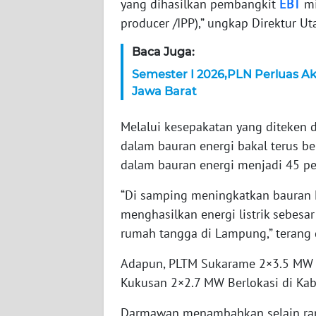
yang dihasilkan pembangkit
EBT
mi
producer /IPP),” ungkap Direktur 
WN
JAMBI
Baca Juga:
Semester I 2026,PLN Perluas Aks
WN
Jawa Barat
SULTRA
Melalui kesepakatan yang diteken 
WN
dalam bauran energi bakal terus b
NTB
dalam bauran energi menjadi 45 p
WN
“Di samping meningkatkan bauran E
SULTENG
menghasilkan energi listrik sebesa
rumah tangga di Lampung,” terang 
WN
SULBAR
Adapun, PLTM Sukarame 2×3.5 MW b
Kukusan 2×2.7 MW Berlokasi di Ka
WN
BABEL
Darmawan menambahkan selain ram