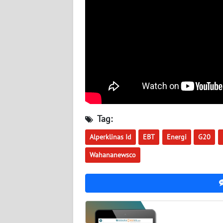
WN
JOGJA
WN
JATIM
WN
BALI
Tag:
WN
Alperklinas Id
EBT
Energi
G20
KALBAR
Wahananewsco
WN
KALTENG
WN
KALTARA