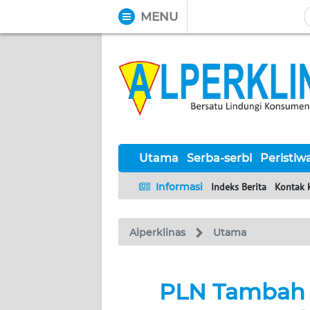
MENU
WAHANA
Tutup
TV
UTAMA
SERBA-
SERBI
Utama
Serba-serbi
Peristiw
Informasi
Indeks Berita
Kontak 
PERISTIWA
Alperklinas
Utama
TOKOH
Informasi
PLN Tambah 
INDEKS