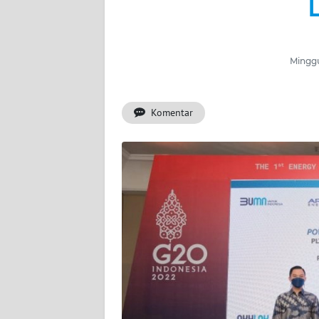
BERITA
KONTAK
KAMI
Minggu
INFO
IKLAN
Komentar
TENTANG
KAMI
PEDOMAN
MEDIA
SIBER
REDAKSI
KARIR