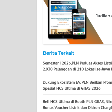
WN
KALSEL
Jadilah
WN
KALTIM
WN
SULSEL
Berita Terkait
Semester I 2026,PLN Perluas Akses Listr
WN
GORONTALO
2.930 Pelanggan di 210 Lokasi se-Jawa 
WN
Dukung Ekosistem EV, PLN Berikan Pro
SULUT
Spesial HCS Ultima di GIIAS 2026
WN
Beli HCS Ultima di Booth PLN GIIAS, Nik
MALUKU
Bonus Voucher Listrik dan Diskon Charg