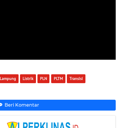
Lampung
Listrik
PLN
PLTM
Transisi
Beri Komentar