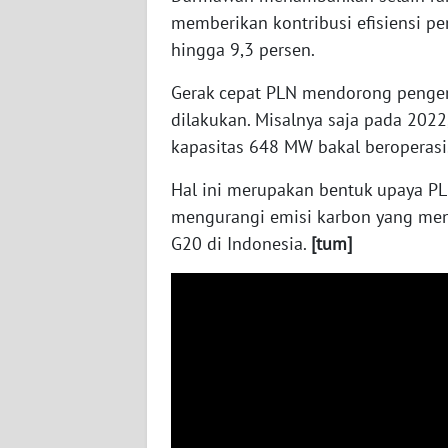
memberikan kontribusi efisiensi pe
WN
hingga 9,3 persen.
SUMBAR
Gerak cepat PLN mendorong pengem
WN
dilakukan. Misalnya saja pada 202
SUMSEL
kapasitas 648 MW bakal beroperasi
WN
Hal ini merupakan bentuk upaya 
BENGKULU
mengurangi emisi karbon yang men
G20 di Indonesia.
[tum]
WN
LAMPUNG
WN
JATENG
WN
NUSANTARA