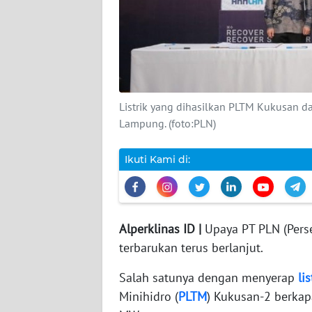
DISCLAIMER
Wahana
News
Regional
Listrik yang dihasilkan PLTM Kukusan 
Lampung. (foto:PLN)
WN
SUMUT
Ikuti Kami di:
WN
JAKARTA
WN
Alperklinas ID |
Upaya PT PLN (Pers
JABAR
terbarukan terus berlanjut.
Salah satunya dengan menyerap
lis
WN
BANTEN
Minihidro (
PLTM
) Kukusan-2 berka