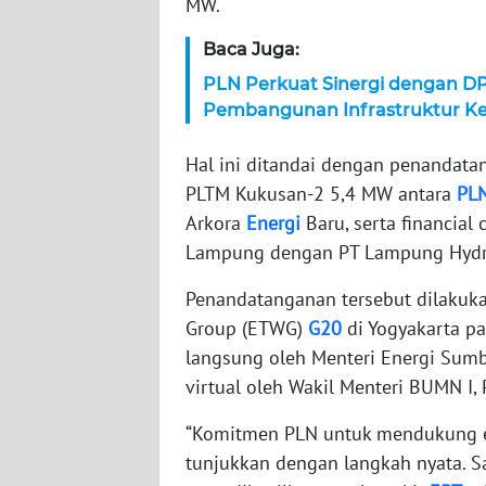
MW.
WN
Baca Juga:
NTT
PLN Perkuat Sinergi dengan D
WN
Pembangunan Infrastruktur Ket
KEPRI
Hal ini ditandai dengan penandatang
WN
PLTM Kukusan-2 5,4 MW antara
PL
PAPUA
Arkora
Energi
Baru, serta financia
Lampung dengan PT Lampung Hydr
WN
PAPUA
Penandatanganan tersebut dilakukan
BARAT
Group (ETWG)
G20
di Yogyakarta pa
langsung oleh Menteri Energi Sumbe
WN
virtual oleh Wakil Menteri BUMN I,
RIAU
“Komitmen PLN untuk mendukung en
WN
tunjukkan dengan langkah nyata. S
SERAMBI