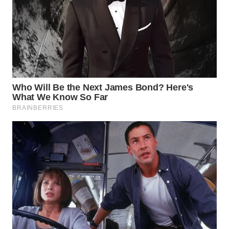
TAPANULI
TENGAH
WN DELI
SERDANG
WN
TEBING
TINGGI
WN
PAKPAK
WN
KARAWANG
WN
BEKASI