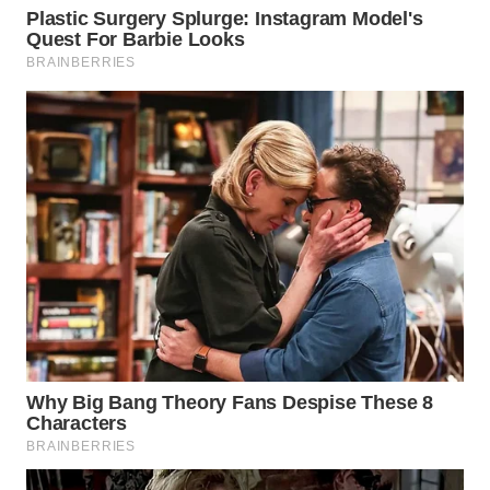
WN
MALUKU
WN
MALUT
WN
DAIRI
WN
DANAU
TOBA
WN
NIAS
WN
LANGKAT