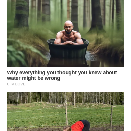
Wahana
Media
Group
WAHANA
NEWS
WAHANA
TANI
WAHANA
ADVOKAT
WAHANA
INFRASTRUKTUR
WAHANA
KONSUMEN