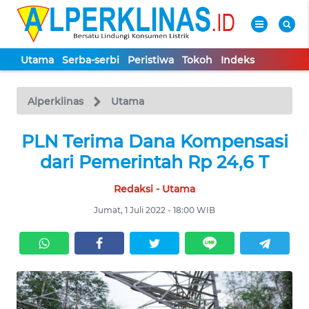
Utama
Serba-serbi
Peristiwa
Tokoh
Indeks
WAHANA
Tutup
TV
Alperklinas
Utama
UTAMA
PLN Terima Dana Kompensasi
dari Pemerintah Rp 24,6 T
SERBA-
Redaksi - Utama
SERBI
Jumat, 1 Juli 2022 - 18:00 WIB
PERISTIWA
TOKOH
Informasi