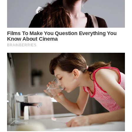
WN
PRIANGAN
TIMUR
WN
SEMARANG
WN
SOLO
WN
BOROBUDUR
WN
MADURA
WN
SURABAYA