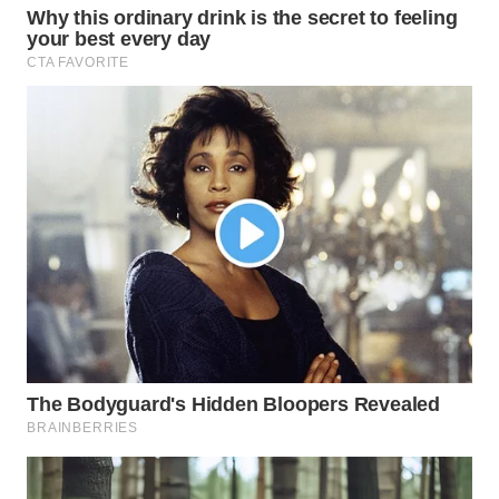
WN
NATUNA
WN
BINTAN
WN
MANDALIKA
WN
LIKUPANG
WN
LABUANBAJO
WN
BORNEO