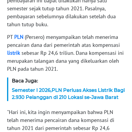
pembayaran ini dapat dilakukan hanya satu
semester sejak tutup tahun 2021. Pasalnya,
KARIR
pembayaran sebelumnya dilakukan setelah dua
tahun tutup buku.
DISCLAIMER
PT
PLN
(Persero) menyampaikan telah menerima
Wahana
pencairan dana dari pemerintah atas kompensasi
News
listrik
sebesar Rp 24,6 triliun. Dana kompensasi ini
Regional
merupakan talangan dana yang dikeluarkan oleh
PLN pada tahun 2021.
WN
SUMUT
Baca Juga:
Semester I 2026,PLN Perluas Akses Listrik Bagi
WN
JAKARTA
2.930 Pelanggan di 210 Lokasi se-Jawa Barat
"Hari ini, kita ingin menyampaikan bahwa PLN
WN
JABAR
telah menerima pencairan dana kompensasi di
tahun 2021 dari pemerintah sebesar Rp 24,6