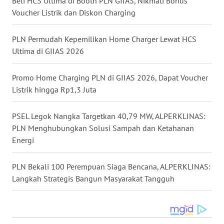
Beli HCS Ultima di Booth PLN GIIAS, Nikmati Bonus
WN
Voucher Listrik dan Diskon Charging
KALTARA
PLN Permudah Kepemilikan Home Charger Lewat HCS
WN
Ultima di GIIAS 2026
KALSEL
Promo Home Charging PLN di GIIAS 2026, Dapat Voucher
WN
Listrik hingga Rp1,3 Juta
KALTIM
PSEL Legok Nangka Targetkan 40,79 MW, ALPERKLINAS:
WN
SULSEL
PLN Menghubungkan Solusi Sampah dan Ketahanan
Energi
WN
GORONTALO
PLN Bekali 100 Perempuan Siaga Bencana, ALPERKLINAS:
Langkah Strategis Bangun Masyarakat Tangguh
WN
SULUT