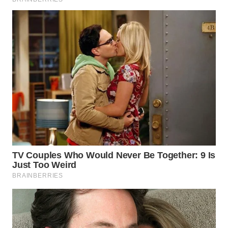
SUMEDANG
WN
CIANJUR
WN
KEPULAUAN
SERIBU
WN
TANGERANG
WN
BINJAI
WN
CIREBON