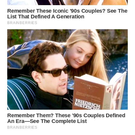
WAHANA
SPORT
WAHANA
UMKM
WAHANA
SELEB
WAHANA
PERSONA
WAHANA
OTOMOTIF
WAHANA
HEALTH