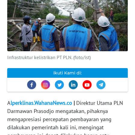
INDEKS
BERITA
KONTAK
KAMI
Infrastruktur kelistrikan PT PLN. (foto/ist)
INFO
IKLAN
Ikuti Kami di:
TENTANG
KAMI
PEDOMAN
A
lperklinas.WahanaNews.co
|
Direktur Utama PLN
MEDIA
Darmawan Prasodjo mengatakan, pihaknya
SIBER
mengapresiasi percepatan pembayaran yang
dilakukan pemerintah kali ini, mengingat
REDAKSI