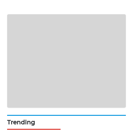
SIBARAGAS
NEWS
METRO
SIANTAR
NEWS
METRO
MEDAN
NEWS
METRO
JAKARTA
NEWS
KRT
NEWS
Trending