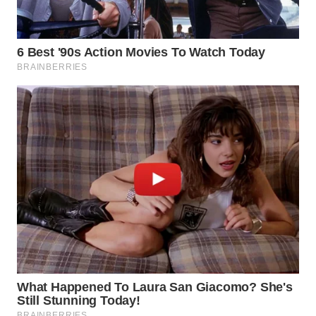
WN
BOGOR
WN
DEPOK
WN
TAPANULI
UTARA
WN
SAMOSIR
WN
PADANG
LAWAS
WN