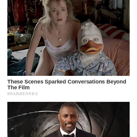
WN
TAPANULI
SELATAN
WN
TANJUNG
LESUNG
WN
KARO
WN
SIMALUNGUN
WN
LABUHANBATU
WN