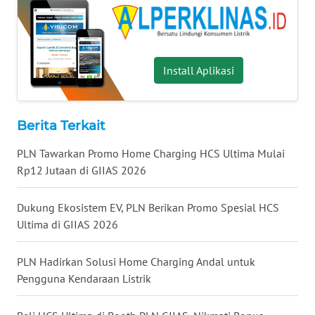
WN
NUSANTARA
WN
Install Aplikasi
JOGJA
WN
Berita Terkait
JATIM
PLN Tawarkan Promo Home Charging HCS Ultima Mulai
WN
Rp12 Jutaan di GIIAS 2026
BALI
Dukung Ekosistem EV, PLN Berikan Promo Spesial HCS
WN
Ultima di GIIAS 2026
KALBAR
PLN Hadirkan Solusi Home Charging Andal untuk
WN
Pengguna Kendaraan Listrik
KALTENG