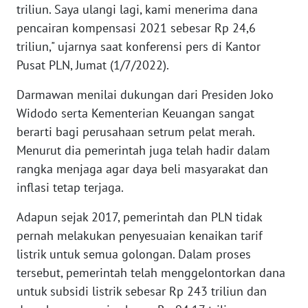
WN
triliun. Saya ulangi lagi, kami menerima dana
BANTEN
pencairan kompensasi 2021 sebesar Rp 24,6
triliun," ujarnya saat konferensi pers di Kantor
WN
Pusat PLN, Jumat (1/7/2022).
NTT
Darmawan menilai dukungan dari Presiden Joko
WN
Widodo serta Kementerian Keuangan sangat
KEPRI
berarti bagi perusahaan setrum pelat merah.
Menurut dia pemerintah juga telah hadir dalam
WN
rangka menjaga agar daya beli masyarakat dan
PAPUA
inflasi tetap terjaga.
WN
Adapun sejak 2017, pemerintah dan PLN tidak
PAPUA
pernah melakukan penyesuaian kenaikan tarif
BARAT
listrik untuk semua golongan. Dalam proses
tersebut, pemerintah telah menggelontorkan dana
WN
RIAU
untuk subsidi listrik sebesar Rp 243 triliun dan