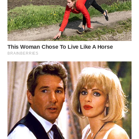
WAHANA
LISTRIK
WAHANA
TRAVEL
WAHANA
TV
WAHANANEWS
ID
WAHANANEWS
CO ID
WAHANANEWS
NET