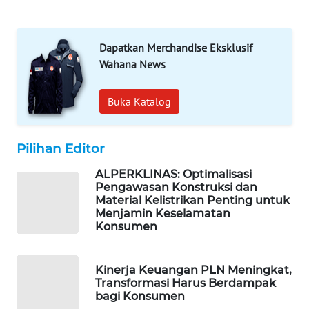
WAHANA
DESA
WISATA
Dapatkan Merchandise Eksklusif
Wahana News
LAPAK
WAHANA
Buka Katalog
Wahana
Network
Pilihan Editor
KONSUMEN
ALPERKLINAS: Optimalisasi
Pengawasan Konstruksi dan
LISTRIK
Material Kelistrikan Penting untuk
Menjamin Keselamatan
MASYARAKAT
Konsumen
KELISTRIKAN
Kinerja Keuangan PLN Meningkat,
WALINKI
Transformasi Harus Berdampak
ID
bagi Konsumen