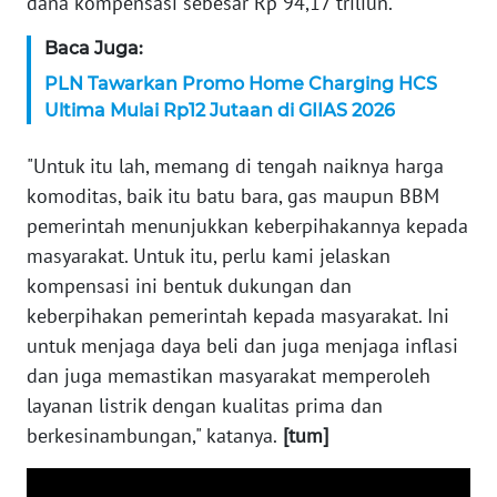
dana kompensasi sebesar Rp 94,17 triliun.
WN
Baca Juga:
SERAMBI
PLN Tawarkan Promo Home Charging HCS
WN
Ultima Mulai Rp12 Jutaan di GIIAS 2026
JAMBI
"Untuk itu lah, memang di tengah naiknya harga
WN
komoditas, baik itu batu bara, gas maupun BBM
SULTRA
pemerintah menunjukkan keberpihakannya kepada
masyarakat. Untuk itu, perlu kami jelaskan
WN
kompensasi ini bentuk dukungan dan
NTB
keberpihakan pemerintah kepada masyarakat. Ini
untuk menjaga daya beli dan juga menjaga inflasi
WN
dan juga memastikan masyarakat memperoleh
SULTENG
layanan listrik dengan kualitas prima dan
berkesinambungan," katanya.
[tum]
WN
SULBAR