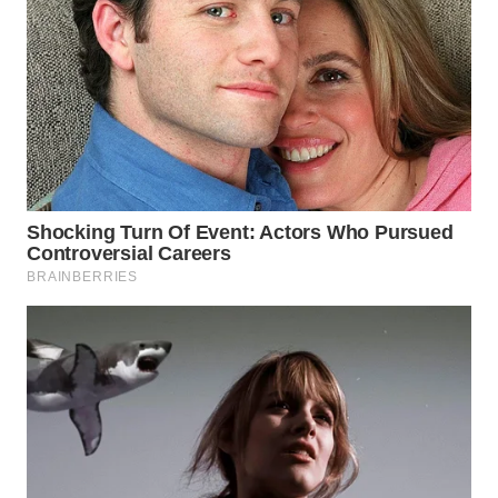
WN
INDRAMAYU
WN
KUNINGAN
WN
MAJALENGKA
WN
SUBANG
WN
SUKABUMI
WN
PURWAKARTA