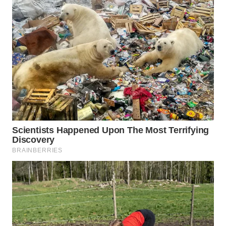
WN
INDRAMAYU
WN
KUNINGAN
WN
MAJALENGKA
WN
SUBANG
WN
SUKABUMI
WN
PURWAKARTA