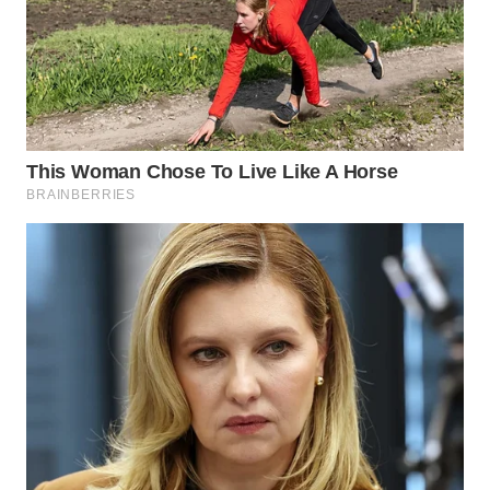
WN
PRIANGAN
TIMUR
WN
SEMARANG
WN
SOLO
WN
BOROBUDUR
WN
MADURA
WN
SURABAYA