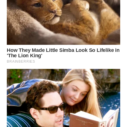
WAHANA
LISTRIK
WAHANA
TRAVEL
WAHANA
TV
WAHANANEWS
ID
WAHANANEWS
CO ID
WAHANANEWS
NET