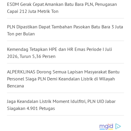
WN
ESDM Gerak Cepat Amankan Batu Bara PLN, Penugasan
MALUKU
Capai 212 Juta Metrik Ton
WN
PLN Dipastikan Dapat Tambahan Pasokan Batu Bara 3 Juta
MALUT
Ton per Bulan
WN
Kemendag Tetapkan HPE dan HR Emas Periode I Juli
DAIRI
2026, Turun 5,36 Persen
WN
ALPERKLINAS Dorong Semua Lapisan Masyarakat Bantu
DANAU
Personel Siaga PLN Demi Keandalan Listrik di Wilayah
TOBA
Bencana
WN
NIAS
Jaga Keandalan Listrik Moment Idulfitri, PLN UID Jabar
Siagakan 4.901 Petugas
WN
LANGKAT