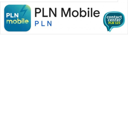
WAHANA MEDIA GROUP
|
|
|
WAHANA NEWS co
WAHANA TANI
WAHANA ADVOKAT
|
|
WAHANA INFRASTRUKTUR
WAHANA KONSUMEN