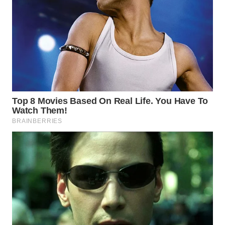
TAPANULI
TENGAH
WN DELI
SERDANG
WN
TEBING
TINGGI
WN
PAKPAK
WN
KARAWANG
WN
BEKASI