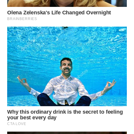
WN
NATUNA
WN
BINTAN
WN
MANDALIKA
WN
LIKUPANG
WN
LABUANBAJO
WN
BORNEO