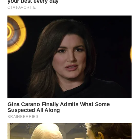
WAHANA
DESA
WISATA
LAPAK
WAHANA
Wahana
Network
KONSUMEN
LISTRIK
MASYARAKAT
KELISTRIKAN
WALINKI
ID