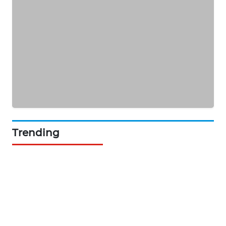
NEWS
BERKAT
NEWS
BERAMPU
NEWS
ANUGERAH
NEWS
Trending
AKHLAK
ID
PERAPKI
NEWS
SONYA