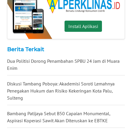
WN
KALTARA
WN
Install Aplikasi
KALSEL
WN
Berita Terkait
KALTIM
Dua Politisi Dorong Penambahan SPBU 24 Jam di Muara
Enim
WN
SULSEL
Diskusi Tambang Poboya: Akademisi Soroti Lemahnya
WN
Penegakan Hukum dan Risiko Kekeringan Kota Palu,
GORONTALO
Sulteng
WN
Bambang Patijaya Sebut B50 Capaian Monumental,
SULUT
Aspirasi Koperasi Sawit Akan Diteruskan ke EBTKE