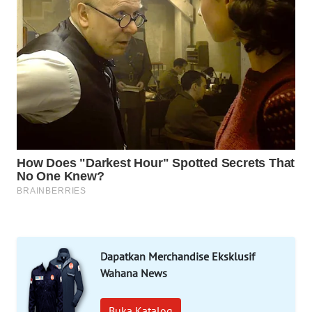
MAWAKA
ID
MARTABAT
NET
PLN
WATCH
MKLI
LPKKI
LKKI
Dapatkan Merchandise Eksklusif
Wahana News
KOPEKLIN
Buka Katalog