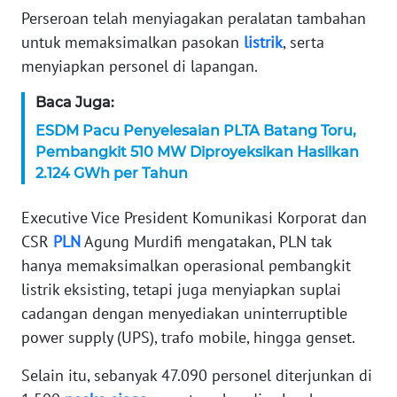
Perseroan telah menyiagakan peralatan tambahan
KARIR
untuk memaksimalkan pasokan
listrik
, serta
menyiapkan personel di lapangan.
DISCLAIMER
Baca Juga:
Wahana
ESDM Pacu Penyelesaian PLTA Batang Toru,
News
Pembangkit 510 MW Diproyeksikan Hasilkan
Regional
2.124 GWh per Tahun
WN
Executive Vice President Komunikasi Korporat dan
SUMUT
CSR
PLN
Agung Murdifi mengatakan, PLN tak
hanya memaksimalkan operasional pembangkit
WN
listrik eksisting, tetapi juga menyiapkan suplai
JAKARTA
cadangan dengan menyediakan uninterruptible
power supply (UPS), trafo mobile, hingga genset.
WN
JABAR
Selain itu, sebanyak 47.090 personel diterjunkan di