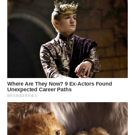
Wahana
Media
Group
WAHANA
NEWS
WAHANA
TANI
WAHANA
ADVOKAT
WAHANA
INFRASTRUKTUR
WAHANA
KONSUMEN