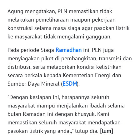
WN
Agung mengatakan, PLN memastikan tidak
BABEL
melakukan pemeliharaan maupun pekerjaan
konstruksi selama masa siaga agar pasokan listrik
WN
SUMBAR
ke masyarakat tidak mengalami gangguan.
Pada periode Siaga
Ramadhan
ini, PLN juga
WN
menyiagakan piket di pembangkitan, transmisi dan
SUMSEL
distribusi, serta melaporkan kondisi kelistrikan
secara berkala kepada Kementerian Energi dan
WN
BENGKULU
Sumber Daya Mineral (
ESDM
).
"Dengan kesiapan ini, harapannya seluruh
WN
masyarakat mampu menjalankan ibadah selama
LAMPUNG
bulan Ramadan ini dengan khusyuk. Kami
WN
memastikan seluruh masyarakat mendapatkan
JATENG
pasokan listrik yang andal," tutup dia.
[tum]