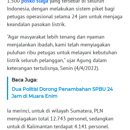
1.500
posko
siaga
yang tersebar di seluruh
WN
BANTEN
Indonesia, dengan melakukan sistem piket bagi
petugas operasional selama 24 jam untuk menjaga
WN
keandalan pasokan listrik.
NTT
"Agar masyarakat lebih tenang dan nyaman
menjalankan ibadah, kami telah menyiagakan
WN
KEPRI
puluhan ribu petugas untuk melayani kebutuhan
listrik seluruh pelanggan," ujar Agung dalam
WN
keterangan tertulisnya, Senin (4/4/2022).
PAPUA
Baca Juga:
WN
Dua Politisi Dorong Penambahan SPBU 24
PAPUA
Jam di Muara Enim
BARAT
Ia merinci, untuk di wilayah Sumatera, PLN
WN
menyiagakan total 12.743 personel, sedangkan
RIAU
untuk di Kalimantan terdapat 4.141 personel.