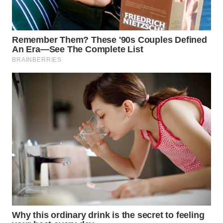
WAHANA
SPORT
WAHANA
UMKM
WAHANA
SELEB
WAHANA
PERSONA
WAHANA
OTOMOTIF
WAHANA
HEALTH