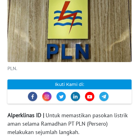
INDEKS
BERITA
KONTAK
KAMI
INFO
IKLAN
PLN.
TENTANG
Ikuti Kami di:
KAMI
PEDOMAN
MEDIA
Alperklinas ID |
Untuk memastikan pasokan listrik
SIBER
aman selama Ramadhan PT PLN (Persero)
melakukan sejumlah langkah.
REDAKSI