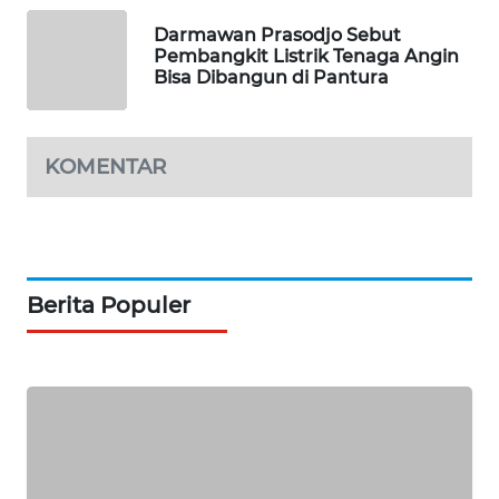
KARING
NEWS
Darmawan Prasodjo Sebut
Pembangkit Listrik Tenaga Angin
Bisa Dibangun di Pantura
JURNAL
MARITIM
KOMENTAR
HUMBANG
NEWS
GARONGGANG
NEWS
Berita Populer
FISUELRI
ID
ENERGI
NEWS
CILEUNGSI