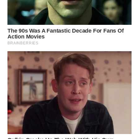
WN
BOGOR
WN
DEPOK
WN
TAPANULI
UTARA
WN
SAMOSIR
WN
PADANG
LAWAS
WN