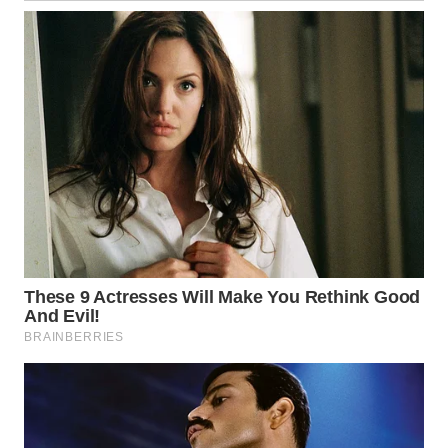
WN
TAPANULI
SELATAN
WN
TANJUNG
LESUNG
WN
KARO
WN
SIMALUNGUN
WN
LABUHANBATU
WN