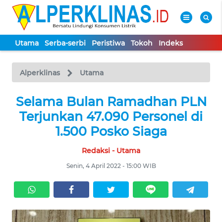
Utama
Serba-serbi
Peristiwa
Tokoh
Indeks
WAHANA
Tutup
TV
Alperklinas
Utama
UTAMA
Selama Bulan Ramadhan PLN
Terjunkan 47.090 Personel di
SERBA-
1.500 Posko Siaga
SERBI
Redaksi - Utama
PERISTIWA
Senin, 4 April 2022 - 15:00 WIB
TOKOH
Informasi