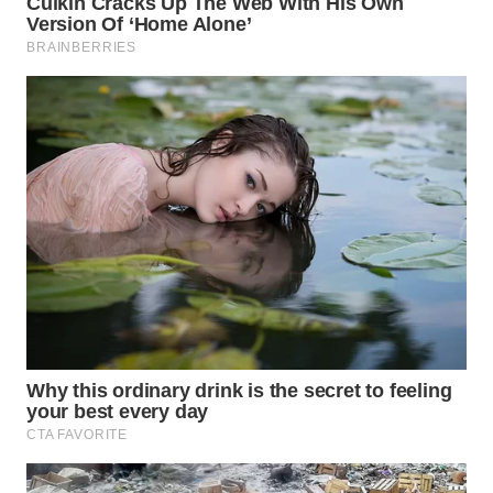
SUMEDANG
WN
CIANJUR
WN
KEPULAUAN
SERIBU
WN
TANGERANG
WN
BINJAI
WN
CIREBON