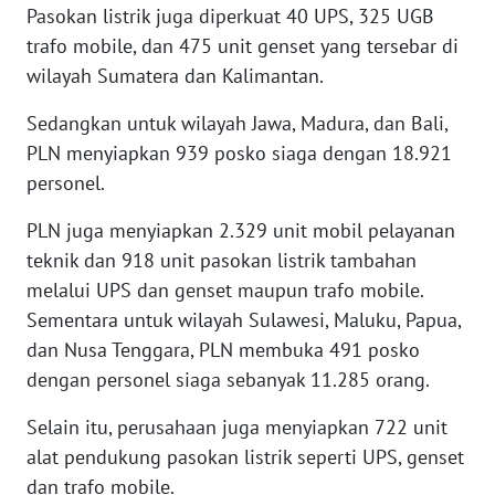
Pasokan listrik juga diperkuat 40 UPS, 325 UGB
WN
trafo mobile, dan 475 unit genset yang tersebar di
SERAMBI
wilayah Sumatera dan Kalimantan.
WN
Sedangkan untuk wilayah Jawa, Madura, dan Bali,
JAMBI
PLN menyiapkan 939 posko siaga dengan 18.921
personel.
WN
SULTRA
PLN juga menyiapkan 2.329 unit mobil pelayanan
teknik dan 918 unit pasokan listrik tambahan
WN
melalui UPS dan genset maupun trafo mobile.
NTB
Sementara untuk wilayah Sulawesi, Maluku, Papua,
dan Nusa Tenggara, PLN membuka 491 posko
WN
SULTENG
dengan personel siaga sebanyak 11.285 orang.
Selain itu, perusahaan juga menyiapkan 722 unit
WN
alat pendukung pasokan listrik seperti UPS, genset
SULBAR
dan trafo mobile.