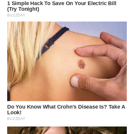
WN
INDRAMAYU
WN
KUNINGAN
WN
MAJALENGKA
WN
SUBANG
WN
SUKABUMI
WN
PURWAKARTA