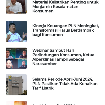
Material Kelistrikan Penting untuk
WAHANA
Menjamin Keselamatan
DESA
Konsumen
WISATA
LAPAK
Kinerja Keuangan PLN Meningkat,
WAHANA
Transformasi Harus Berdampak
bagi Konsumen
Wahana
Network
Webinar Sambut Hari
Perlindungan Konsumen, Ketua
KONSUMEN
Alperklinas Tampil Sebagai
LISTRIK
Narasumber
MASYARAKAT
Selama Periode April-Juni 2024,
KELISTRIKAN
PLN Pastikan Tidak Ada Kenaikan
Tarif Listrik
WALINKI
ID