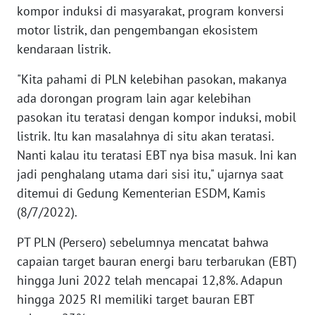
WN
kompor induksi di masyarakat, program konversi
BANTEN
motor listrik, dan pengembangan ekosistem
kendaraan listrik.
WN
NTT
"Kita pahami di PLN kelebihan pasokan, makanya
ada dorongan program lain agar kelebihan
WN
pasokan itu teratasi dengan kompor induksi, mobil
KEPRI
listrik. Itu kan masalahnya di situ akan teratasi.
Nanti kalau itu teratasi EBT nya bisa masuk. Ini kan
WN
jadi penghalang utama dari sisi itu," ujarnya saat
PAPUA
ditemui di Gedung Kementerian ESDM, Kamis
(8/7/2022).
WN
PAPUA
PT PLN (Persero) sebelumnya mencatat bahwa
BARAT
capaian target bauran energi baru terbarukan (EBT)
hingga Juni 2022 telah mencapai 12,8%. Adapun
WN
RIAU
hingga 2025 RI memiliki target bauran EBT