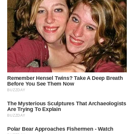
WN
PRIANGAN
TIMUR
WN
SEMARANG
WN
SOLO
WN
BOROBUDUR
WN
MADURA
WN
SURABAYA