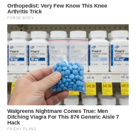
WN
BOGOR
WN
DEPOK
WN
TAPANULI
UTARA
WN
SAMOSIR
WN
PADANG
LAWAS
WN