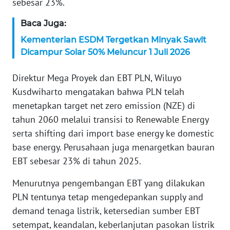
sebesar 23%.
WN
SERAMBI
Baca Juga:
Kementerian ESDM Tergetkan Minyak Sawit
WN
Dicampur Solar 50% Meluncur 1 Juli 2026
JAMBI
Direktur Mega Proyek dan EBT PLN, Wiluyo
WN
Kusdwiharto mengatakan bahwa PLN telah
SULTRA
menetapkan target net zero emission (NZE) di
tahun 2060 melalui transisi to Renewable Energy
WN
serta shifting dari import base energy ke domestic
NTB
base energy. Perusahaan juga menargetkan bauran
EBT sebesar 23% di tahun 2025.
WN
SULTENG
Menurutnya pengembangan EBT yang dilakukan
PLN tentunya tetap mengedepankan supply and
WN
demand tenaga listrik, ketersedian sumber EBT
SULBAR
setempat, keandalan, keberlanjutan pasokan listrik