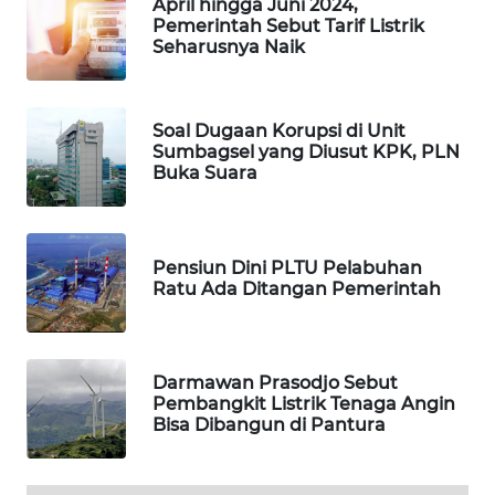
April hingga Juni 2024,
Pemerintah Sebut Tarif Listrik
MAWAKA
Seharusnya Naik
ID
MARTABAT
Soal Dugaan Korupsi di Unit
NET
Sumbagsel yang Diusut KPK, PLN
Buka Suara
PLN
WATCH
Pensiun Dini PLTU Pelabuhan
MKLI
Ratu Ada Ditangan Pemerintah
LPKKI
Darmawan Prasodjo Sebut
LKKI
Pembangkit Listrik Tenaga Angin
Bisa Dibangun di Pantura
KOPEKLIN