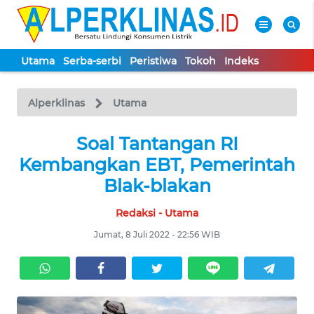
Utama
Serba-serbi
Peristiwa
Tokoh
Indeks
WAHANA
Tutup
TV
Alperklinas
Utama
UTAMA
Soal Tantangan RI
Kembangkan EBT, Pemerintah
SERBA-
Blak-blakan
SERBI
Redaksi - Utama
PERISTIWA
Jumat, 8 Juli 2022 - 22:56 WIB
TOKOH
Informasi