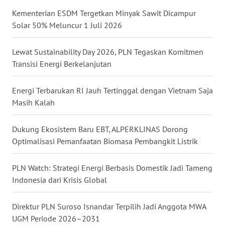
WN
Kementerian ESDM Tergetkan Minyak Sawit Dicampur
MALUKU
Solar 50% Meluncur 1 Juli 2026
WN
MALUT
Lewat Sustainability Day 2026, PLN Tegaskan Komitmen
Transisi Energi Berkelanjutan
WN
DAIRI
Energi Terbarukan RI Jauh Tertinggal dengan Vietnam Saja
Masih Kalah
WN
DANAU
Dukung Ekosistem Baru EBT, ALPERKLINAS Dorong
TOBA
Optimalisasi Pemanfaatan Biomasa Pembangkit Listrik
WN
PLN Watch: Strategi Energi Berbasis Domestik Jadi Tameng
NIAS
Indonesia dari Krisis Global
WN
Direktur PLN Suroso Isnandar Terpilih Jadi Anggota MWA
LANGKAT
UGM Periode 2026–2031