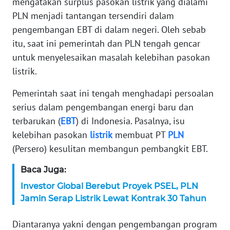
mengatakan surplus pasokan listrik yang dialami
PLN menjadi tantangan tersendiri dalam
KARIR
pengembangan EBT di dalam negeri. Oleh sebab
itu, saat ini pemerintah dan PLN tengah gencar
DISCLAIMER
untuk menyelesaikan masalah kelebihan pasokan
listrik.
Wahana
News
Regional
Pemerintah saat ini tengah menghadapi persoalan
serius dalam pengembangan energi baru dan
WN
terbarukan (
EBT
) di Indonesia. Pasalnya, isu
SUMUT
kelebihan pasokan
listrik
membuat PT
PLN
(Persero) kesulitan membangun pembangkit EBT.
WN
JAKARTA
Baca Juga:
Investor Global Berebut Proyek PSEL, PLN
WN
Jamin Serap Listrik Lewat Kontrak 30 Tahun
JABAR
Diantaranya yakni dengan pengembangan program