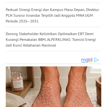
WN
Perkuat Sinergi Energi dan Kampus Masa Depan, Direktur
TAPANULI
PLN Suroso Isnandar Terpilih Jadi Anggota MWA UGM
SELATAN
Periode 2026–2031
WN
TANJUNG
Dorong Stakeholder Kelistrikan Optimalkan EBT Demi
LESUNG
Kurangi Pemakaian BBM, ALPERKLINAS: Transisi Energi
Jadi Kunci Ketahanan Nasional
WN
KARO
WN
SIMALUNGUN
WN
LABUHANBATU
WN