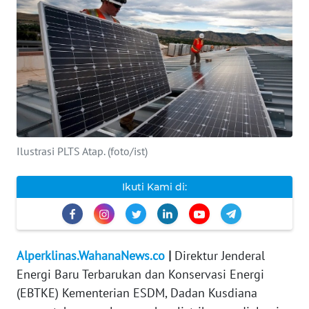
INDEKS
BERITA
KONTAK
KAMI
INFO
IKLAN
Ilustrasi PLTS Atap. (foto/ist)
TENTANG
Ikuti Kami di:
KAMI
PEDOMAN
MEDIA
Alperklinas.WahanaNews.co
|
Direktur Jenderal
SIBER
Energi Baru Terbarukan dan Konservasi Energi
(EBTKE) Kementerian ESDM, Dadan Kusdiana
REDAKSI