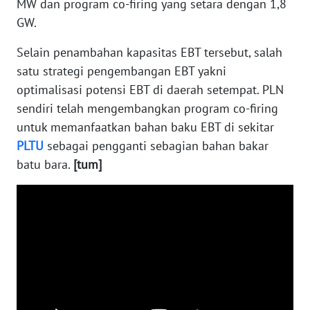
MW dan program co-firing yang setara dengan 1,8
WN
GW.
NUSANTARA
Selain penambahan kapasitas EBT tersebut, salah
WN
satu strategi pengembangan EBT yakni
JOGJA
optimalisasi potensi EBT di daerah setempat. PLN
sendiri telah mengembangkan program co-firing
WN
untuk memanfaatkan bahan baku EBT di sekitar
JATIM
PLTU
sebagai pengganti sebagian bahan bakar
batu bara.
[tum]
WN
BALI
WN
KALBAR
WN
KALTENG