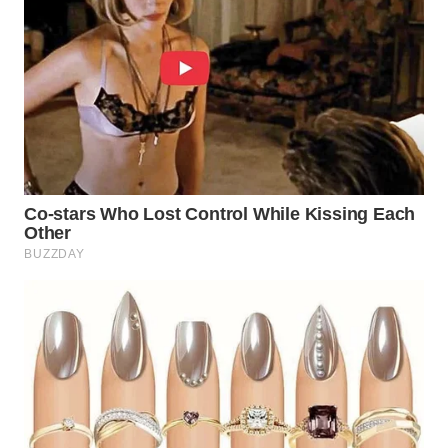
Wahana
Media
Group
WAHANA
NEWS
WAHANA
TANI
WAHANA
ADVOKAT
WAHANA
INFRASTRUKTUR
WAHANA
KONSUMEN