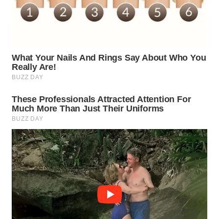
WAHANA
LISTRIK
WAHANA
TRAVEL
WAHANA
TV
WAHANANEWS
ID
WAHANANEWS
CO ID
WAHANANEWS
NET