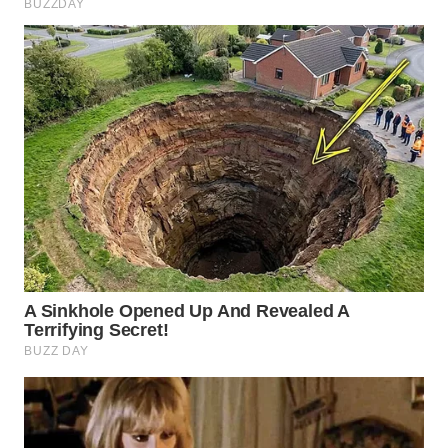
WN
NATUNA
WN
BINTAN
WN
MANDALIKA
WN
LIKUPANG
WN
LABUANBAJO
WN
BORNEO