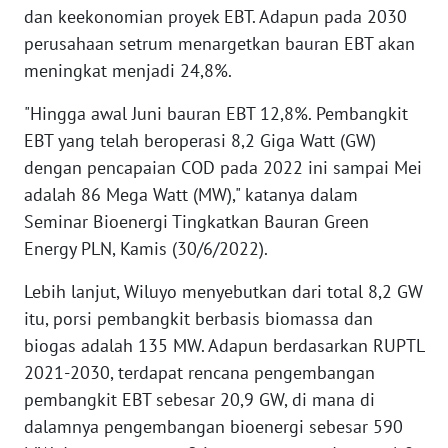
dan keekonomian proyek EBT. Adapun pada 2030
WN
BABEL
perusahaan setrum menargetkan bauran EBT akan
meningkat menjadi 24,8%.
WN
"Hingga awal Juni bauran EBT 12,8%. Pembangkit
SUMBAR
EBT yang telah beroperasi 8,2 Giga Watt (GW)
dengan pencapaian COD pada 2022 ini sampai Mei
WN
SUMSEL
adalah 86 Mega Watt (MW)," katanya dalam
Seminar Bioenergi Tingkatkan Bauran Green
WN
Energy PLN, Kamis (30/6/2022).
BENGKULU
Lebih lanjut, Wiluyo menyebutkan dari total 8,2 GW
WN
itu, porsi pembangkit berbasis biomassa dan
LAMPUNG
biogas adalah 135 MW. Adapun berdasarkan RUPTL
2021-2030, terdapat rencana pengembangan
WN
pembangkit EBT sebesar 20,9 GW, di mana di
JATENG
dalamnya pengembangan bioenergi sebesar 590