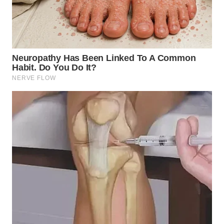
TAPANULI
TENGAH
WN DELI
SERDANG
WN
TEBING
TINGGI
WN
PAKPAK
WN
KARAWANG
WN
BEKASI