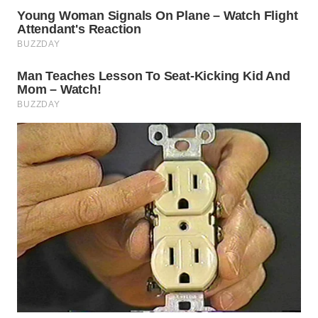
SUMEDANG
WN
CIANJUR
WN
KEPULAUAN
SERIBU
WN
TANGERANG
WN
BINJAI
WN
CIREBON