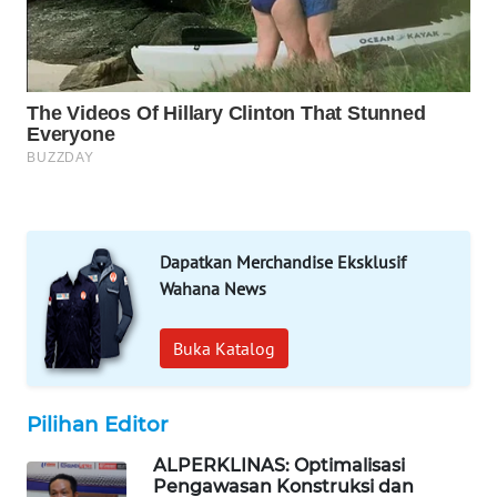
WAHANA
SPORT
WAHANA
UMKM
WAHANA
SELEB
Dapatkan Merchandise Eksklusif
WAHANA
PERSONA
Wahana News
WAHANA
Buka Katalog
OTOMOTIF
Pilihan Editor
WAHANA
HEALTH
ALPERKLINAS: Optimalisasi
Pengawasan Konstruksi dan