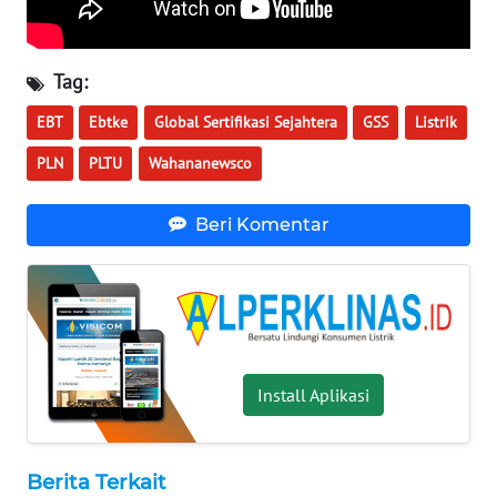
WN
KALTARA
Tag:
WN
KALSEL
EBT
Ebtke
Global Sertifikasi Sejahtera
GSS
Listrik
PLN
PLTU
Wahananewsco
WN
KALTIM
Beri Komentar
WN
SULSEL
WN
GORONTALO
Install Aplikasi
WN
SULUT
Berita Terkait