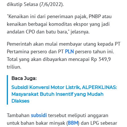
WN
dikutip Selasa (7/6/2022).
BANTEN
"Kenaikan ini dari penerimaan pajak, PNBP atau
WN
kenaikan berbagai komoditas ekspor yang jadi
NTT
andalan CPO dan batu bara," jelasnya.
Pemerintah akan mulai membayar utang kepada PT
WN
KEPRI
Pertamina persero dan PT
PLN
persero tahun ini.
Total yang akan dibayarkan mencapai Rp 349,9
WN
triliun.
PAPUA
Baca Juga:
WN
Subsidi Konversi Motor Listrik, ALPERKLINAS:
PAPUA
Masyarakat Butuh Insentif yang Mudah
BARAT
Diakses
WN
Tambahan
subsidi
tersebut meliputi anggaran
RIAU
untuk bahan bakar minyak (
BBM
) dan LPG sebesar