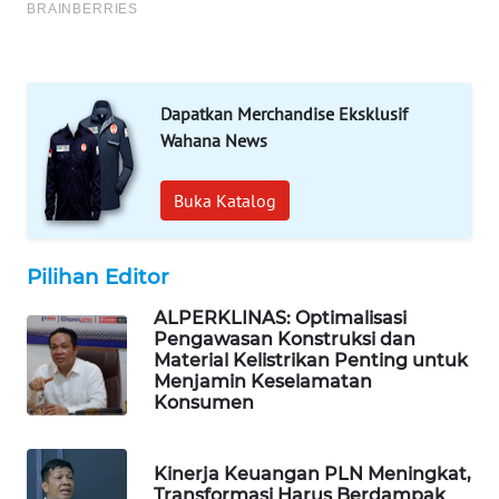
MAWAKA
ID
MARTABAT
Dapatkan Merchandise Eksklusif
NET
Wahana News
PLN
Buka Katalog
WATCH
MKLI
Pilihan Editor
ALPERKLINAS: Optimalisasi
LPKKI
Pengawasan Konstruksi dan
Material Kelistrikan Penting untuk
Menjamin Keselamatan
LKKI
Konsumen
KOPEKLIN
Kinerja Keuangan PLN Meningkat,
Transformasi Harus Berdampak