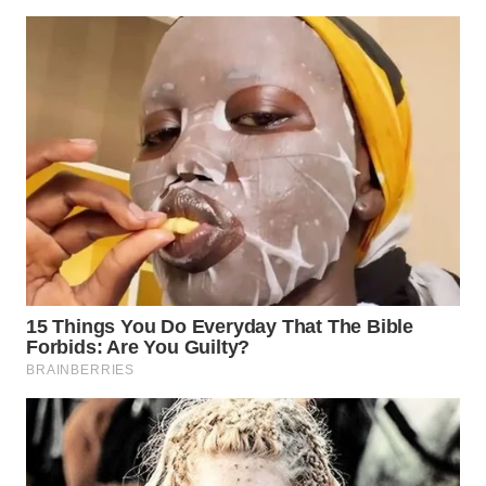
WN
INDRAMAYU
WN
KUNINGAN
WN
MAJALENGKA
WN
SUBANG
WN
SUKABUMI
WN
PURWAKARTA