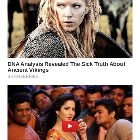
WN
PRIANGAN
TIMUR
WN
SEMARANG
WN
SOLO
WN
BOROBUDUR
WN
MADURA
WN
SURABAYA