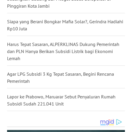
WN
Pinggiran Kota Jambi
MALUKU
Siapa yang Berani Bongkar Mafia Solar?, Gerindra Hadiahi
WN
Rp10 Juta
MALUT
Harus Tepat Sasaran, ALPERKLINAS Dukung Pemerintah
WN
dan PLN Hanya Berikan Subsidi Listrik bagi Ekonomi
DAIRI
Lemah
WN
Agar LPG Subsidi 3 Kg Tepat Sasaran, Begini Rencana
DANAU
TOBA
Pemerintah
WN
Lapor ke Prabowo, Maruarar Sebut Penyaluran Rumah
NIAS
Subsidi Sudah 221.041 Unit
WN
LANGKAT