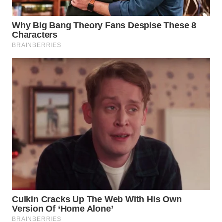
SUMEDANG
WN
CIANJUR
WN
KEPULAUAN
SERIBU
WN
TANGERANG
WN
BINJAI
WN
CIREBON