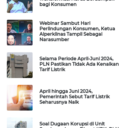
PORTAL
bagi Konsumen
KONSUMEN
Webinar Sambut Hari
FORWAMKI
Perlindungan Konsumen, Ketua
Alperklinas Tampil Sebagai
ALPERKLINAS
Narasumber
FORJASIDA
Selama Periode April-Juni 2024,
PLN Pastikan Tidak Ada Kenaikan
Tarif Listrik
TAMBANG
NEWS
SITUNGIR
April hingga Juni 2024,
Pemerintah Sebut Tarif Listrik
NEWS
Seharusnya Naik
SIDIKALANG
NEWS
Soal Dugaan Korupsi di Unit