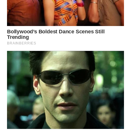
WN
NATUNA
WN
BINTAN
WN
MANDALIKA
WN
LIKUPANG
WN
LABUANBAJO
WN
BORNEO