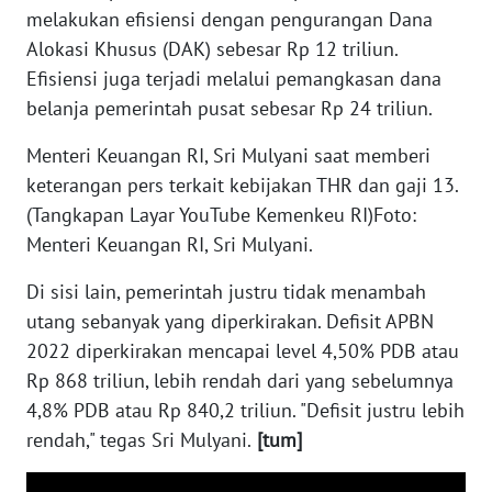
melakukan efisiensi dengan pengurangan Dana
WN
BABEL
Alokasi Khusus (DAK) sebesar Rp 12 triliun.
Efisiensi juga terjadi melalui pemangkasan dana
WN
belanja pemerintah pusat sebesar Rp 24 triliun.
SUMBAR
Menteri Keuangan RI, Sri Mulyani saat memberi
keterangan pers terkait kebijakan THR dan gaji 13.
WN
SUMSEL
(Tangkapan Layar YouTube Kemenkeu RI)Foto:
Menteri Keuangan RI, Sri Mulyani.
WN
BENGKULU
Di sisi lain, pemerintah justru tidak menambah
utang sebanyak yang diperkirakan. Defisit APBN
WN
2022 diperkirakan mencapai level 4,50% PDB atau
LAMPUNG
Rp 868 triliun, lebih rendah dari yang sebelumnya
4,8% PDB atau Rp 840,2 triliun. "Defisit justru lebih
WN
rendah," tegas Sri Mulyani.
[tum]
JATENG