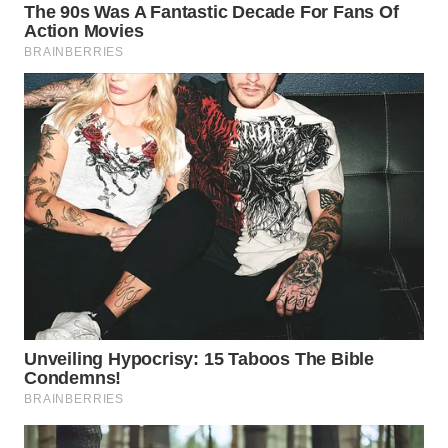
Wahana
Media
Group
WAHANA
NEWS
WAHANA
TANI
WAHANA
ADVOKAT
WAHANA
INFRASTRUKTUR
WAHANA
KONSUMEN