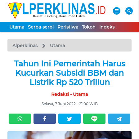
Utama
Serba-serbi
Peristiwa
Tokoh
Indeks
WAHANA
Tutup
TV
Alperklinas
Utama
UTAMA
Tahun Ini Pemerintah Harus
Kucurkan Subsidi BBM dan
SERBA-
Listrik Rp 520 Triliun
SERBI
Redaksi - Utama
PERISTIWA
Selasa, 7 Juni 2022 - 21:00 WIB
TOKOH
Informasi