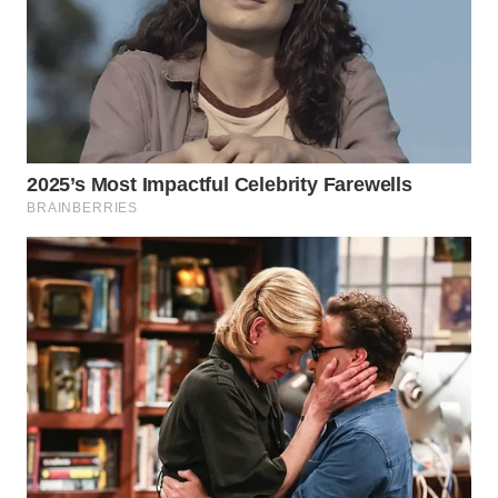
WN
BOGOR
WN
DEPOK
WN
TAPANULI
UTARA
WN
SAMOSIR
WN
PADANG
LAWAS
WN