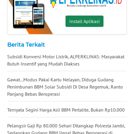
WN
KALTARA
Install Aplikasi
WN
KALSEL
Berita Terkait
WN
KALTIM
Subsidi Konversi Motor Listrik, ALPERKLINAS: Masyarakat
Butuh Insentif yang Mudah Diakses
WN
SULSEL
Gawat...Modus Pakai Kartu Nelayan, Diduga Gudang
Penimbunan BBM Solar Subsidi Di Desa Regemuk, Ranto
WN
Panjang Bebas Beroperasi
GORONTALO
Ternyata Segini Harga Asli BBM Pertalite, Bukan Rp10.000
WN
SULUT
Pelangsir Gaji Rp 80.000 Sehari Ditangkap Polresta Jambi,
Sedangkan Gudang BBM Ilegal Bebas Beroperasi di