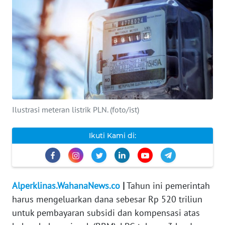
INDEKS
BERITA
KONTAK
KAMI
INFO
IKLAN
Ilustrasi meteran listrik PLN. (foto/ist)
TENTANG
Ikuti Kami di:
KAMI
PEDOMAN
MEDIA
Alperklinas.WahanaNews.co
|
Tahun ini pemerintah
SIBER
harus mengeluarkan dana sebesar Rp 520 triliun
untuk pembayaran subsidi dan kompensasi atas
REDAKSI