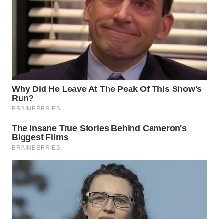
TAPANULI
TENGAH
WN DELI
SERDANG
WN
TEBING
TINGGI
WN
PAKPAK
WN
KARAWANG
WN
BEKASI