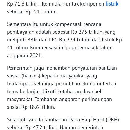
Rp 71,8 triliun. Kemudian untuk komponen
listrik
WN
sebesar Rp 3,1 triliun.
SERAMBI
Sementara itu untuk kompensasi, rencana
WN
pembayaran adalah sebesar Rp 275 triliun, yang
JAMBI
meliputi BBM dan LPG Rp 234 triliun dan listrik Rp
41 triliun. Kompensasi ini juga termasuk tahun
WN
anggaran 2021.
SULTRA
Pemerintah juga menambah penyaluran bantuan
WN
sosial (bansos) kepada masyarakat yang
NTB
terdampak. Sehingga pemulihan ekonomi tertap
terus berlanjut diikuti ketahanan daya beli
WN
masyarakat. Tambahan anggaran perlindungan
SULTENG
sosial Rp 18,6 triliun.
WN
Selanjutnya ada tambahan Dana Bagi Hasil (DBH)
SULBAR
sebesar Rp 47,2 triliun. Namun pemerintah