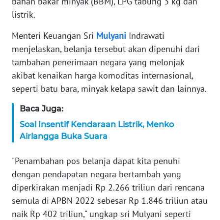
bahan bakar minyak (BBM), LPG tabung 3 kg dan
listrik.
KARIR
Menteri Keuangan Sri
Mulyani
Indrawati
DISCLAIMER
menjelaskan, belanja tersebut akan dipenuhi dari
tambahan penerimaan negara yang melonjak
Wahana
akibat kenaikan harga komoditas internasional,
News
seperti batu bara, minyak kelapa sawit dan lainnya.
Regional
Baca Juga:
WN
Soal Insentif Kendaraan Listrik, Menko
SUMUT
Airlangga Buka Suara
WN
"Penambahan pos belanja dapat kita penuhi
JAKARTA
dengan pendapatan negara bertambah yang
diperkirakan menjadi Rp 2.266 triliun dari rencana
WN
JABAR
semula di APBN 2022 sebesar Rp 1.846 triliun atau
naik Rp 402 triliun," ungkap sri Mulyani seperti