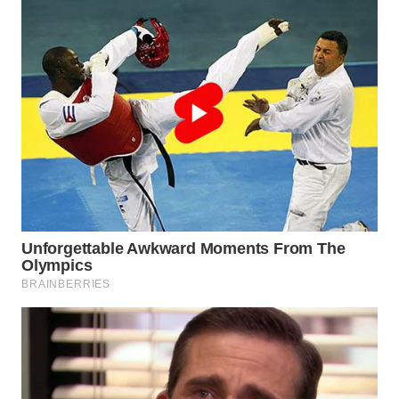
WN
TAPANULI
SELATAN
WN
TANJUNG
LESUNG
WN
KARO
WN
SIMALUNGUN
WN
LABUHANBATU
WN