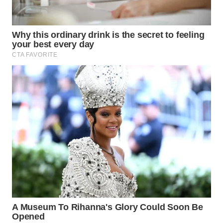
WAHANA
DESA
WISATA
LAPAK
WAHANA
Wahana
Network
KONSUMEN
LISTRIK
MASYARAKAT
KELISTRIKAN
WALINKI
ID