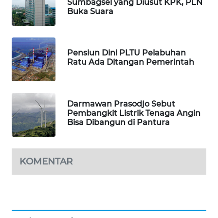
Sumbagsel yang Diusut KPK, PLN
SIBARAGAS
Buka Suara
NEWS
METRO
Pensiun Dini PLTU Pelabuhan
SIANTAR
Ratu Ada Ditangan Pemerintah
NEWS
METRO
MEDAN
Darmawan Prasodjo Sebut
NEWS
Pembangkit Listrik Tenaga Angin
Bisa Dibangun di Pantura
METRO
JAKARTA
NEWS
KOMENTAR
KRT
NEWS