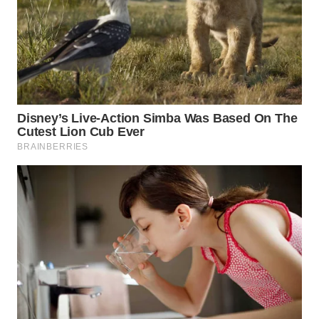
WAHANA
SPORT
WAHANA
UMKM
WAHANA
SELEB
WAHANA
PERSONA
WAHANA
OTOMOTIF
WAHANA
HEALTH