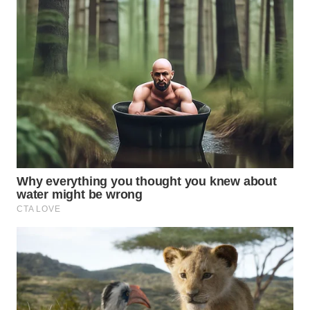
WAHANA
LISTRIK
WAHANA
TRAVEL
WAHANA
TV
WAHANANEWS
ID
WAHANANEWS
CO ID
WAHANANEWS
NET