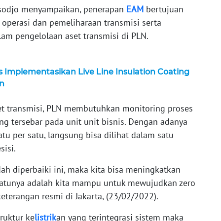
sodjo menyampaikan, penerapan
EAM
bertujuan
 operasi dan pemeliharaan transmisi serta
am pengelolaan aset transmisi di PLN.
s Implementasikan Live Line Insulation Coating
n
t transmisi, PLN membutuhkan monitoring proses
ng tersebar pada unit unit bisnis. Dengan adanya
atu per satu, langsung bisa dilihat dalam satu
sisi.
h diperbaiki ini, maka kita bisa meningkatkan
 satunya adalah kita mampu untuk mewujudkan zero
keterangan resmi di Jakarta, (23/02/2022).
ruktur ke
listrik
an yang terintegrasi sistem maka