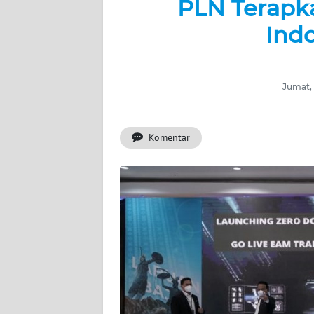
PLN Terapk
BERITA
Ind
KONTAK
KAMI
Jumat, 
INFO
IKLAN
Komentar
TENTANG
KAMI
PEDOMAN
MEDIA
SIBER
REDAKSI
KARIR