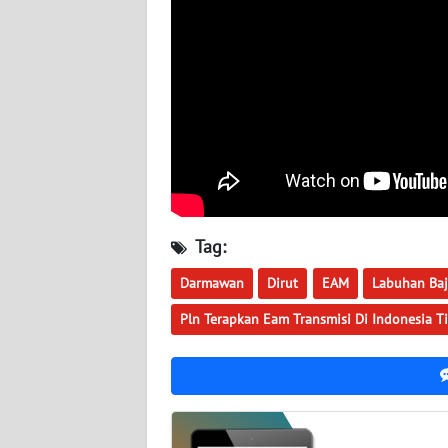
WN
KALSEL
WN
KALTIM
WN
SULSEL
Tag:
WN
GORONTALO
Darmawan
Dirut
EAM
Labuhan Ba
Pln Terapkan Eam Transmisi Di Indonesia T
WN
SULUT
WN
MALUKU