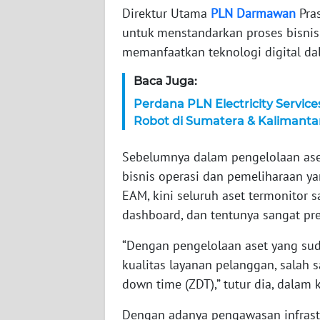
Direktur Utama
PLN
Darmawan
Pra
WN
untuk menstandarkan proses bisnis
NTT
memanfaatkan teknologi digital dal
WN
Baca Juga:
KEPRI
Perdana PLN Electricity Service
Robot di Sumatera & Kalimanta
WN
PAPUA
Sebelumnya dalam pengelolaan ase
bisnis operasi dan pemeliharaan ya
WN
PAPUA
EAM, kini seluruh aset termonitor s
BARAT
dashboard, dan tentunya sangat pre
“Dengan pengelolaan aset yang suda
WN
RIAU
kualitas layanan pelanggan, salah
down time (ZDT),” tutur dia, dalam 
WN
SERAMBI
Dengan adanya pengawasan infrast