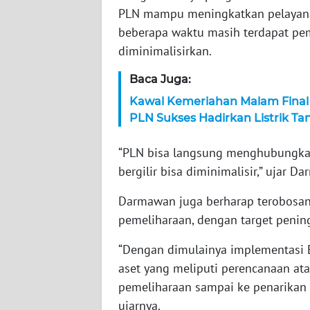
PLN mampu meningkatkan pelayanan 
WN
beberapa waktu masih terdapat pe
JAMBI
diminimalisirkan.
Baca Juga:
WN
SULTRA
Kawal Kemeriahan Malam Final 
PLN Sukses Hadirkan Listrik Ta
WN
NTB
“PLN bisa langsung menghubungkan
bergilir bisa diminimalisir,” ujar D
WN
SULTENG
Darmawan juga berharap terobosan
pemeliharaan, dengan target penin
WN
“Dengan dimulainya implementasi EA
SULBAR
aset yang meliputi perencanaan ata
pemeliharaan sampai ke penarikan 
WN
BABEL
ujarnya.