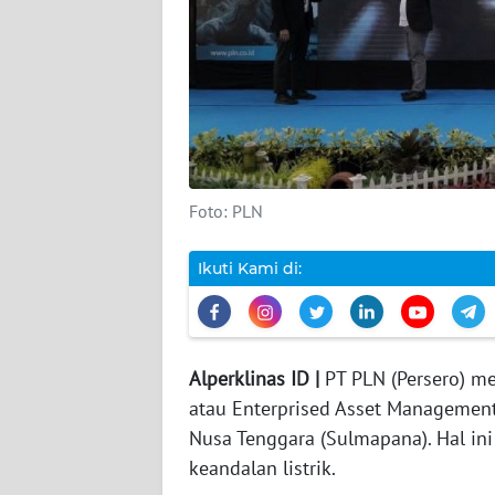
DISCLAIMER
Wahana
News
Regional
WN
Foto: PLN
SUMUT
Ikuti Kami di:
WN
JAKARTA
WN
Alperklinas ID |
PT PLN (Persero) me
JABAR
atau Enterprised Asset Management
Nusa Tenggara (Sulmapana). Hal in
WN
BANTEN
keandalan listrik.