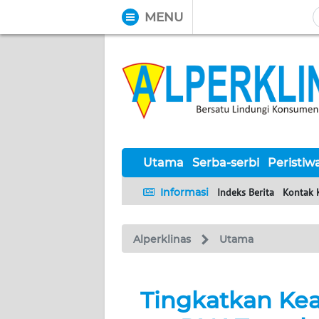
MENU
WAHANA
Tutup
TV
UTAMA
SERBA-
SERBI
Utama
Serba-serbi
Peristiw
Informasi
Indeks Berita
Kontak 
PERISTIWA
Alperklinas
Utama
TOKOH
Informasi
Tingkatkan Kea
INDEKS