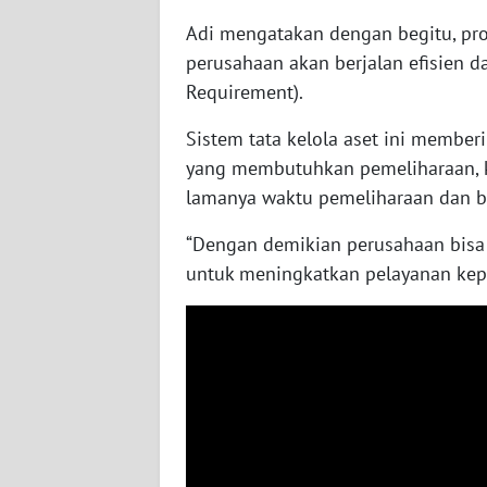
Adi mengatakan dengan begitu, pro
WN
perusahaan akan berjalan efisien 
JOGJA
Requirement).
WN
Sistem tata kelola aset ini member
JATIM
yang membutuhkan pemeliharaan, 
lamanya waktu pemeliharaan dan be
WN
BALI
“Dengan demikian perusahaan bis
untuk meningkatkan pelayanan kepa
WN
KALBAR
WN
KALTENG
WN
KALTARA