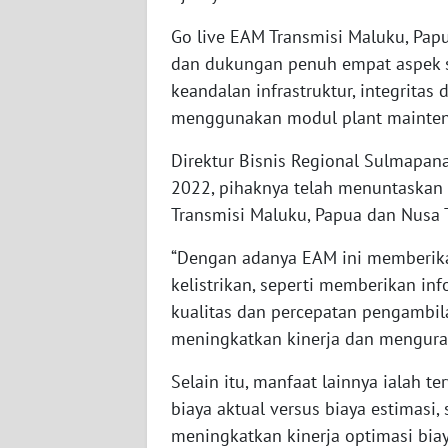
Go live EAM Transmisi Maluku, Pap
WN
SUMBAR
dan dukungan penuh empat aspek st
keandalan infrastruktur, integrita
WN
menggunakan modul plant maintena
SUMSEL
Direktur Bisnis Regional Sulmapan
2022, pihaknya telah menuntaskan 
WN
BENGKULU
Transmisi Maluku, Papua dan Nusa 
“Dengan adanya EAM ini memberika
WN
LAMPUNG
kelistrikan, seperti memberikan in
kualitas dan percepatan pengambil
WN
meningkatkan kinerja dan mengurang
JATENG
Selain itu, manfaat lainnya ialah t
biaya aktual versus biaya estimasi,
WN
NUSANTARA
meningkatkan kinerja optimasi bia