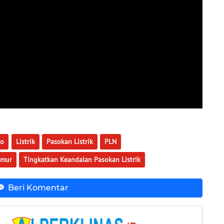
jo
Listrik
Pasokan Listrik
PLN
imur
Tingkatkan Keandalan Pasokan Listrik
Beri Komentar