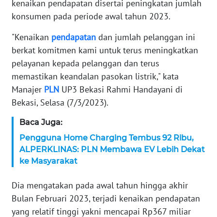
kenaikan pendapatan disertai peningkatan jumlah
konsumen pada periode awal tahun 2023.
KARIR
"Kenaikan
pendapatan
dan jumlah pelanggan ini
DISCLAIMER
berkat komitmen kami untuk terus meningkatkan
pelayanan kepada pelanggan dan terus
Wahana
memastikan keandalan pasokan listrik," kata
News
Regional
Manajer
PLN
UP3 Bekasi Rahmi Handayani di
Bekasi, Selasa (7/3/2023).
WN
Baca Juga:
SUMUT
Pengguna Home Charging Tembus 92 Ribu,
WN
ALPERKLINAS: PLN Membawa EV Lebih Dekat
JAKARTA
ke Masyarakat
WN
Dia mengatakan pada awal tahun hingga akhir
JABAR
Bulan Februari 2023, terjadi kenaikan pendapatan
yang relatif tinggi yakni mencapai Rp367 miliar