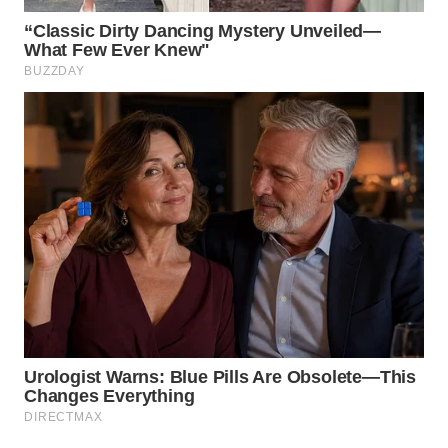
MAWAKA
ID
MARTABAT
NET
PLN
WATCH
MKLI
LPKKI
LKKI
KOPEKLIN