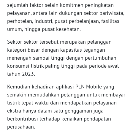
sejumlah faktor selain komitmen peningkatan
WN
pelayanan, antara lain dukungan sektor pariwisata,
SERAMBI
perhotelan, industri, pusat perbelanjaan, fasilitas
umum, hingga pusat kesehatan.
WN
JAMBI
Sektor-sektor tersebut merupakan pelanggan
kategori besar dengan kapasitas tegangan
WN
SULTRA
menengah sampai tinggi dengan pertumbuhan
konsumsi listrik paling tinggi pada periode awal
WN
tahun 2023.
NTB
Kemudian kehadiran aplikasi PLN Mobile yang
semakin memudahkan pelanggan untuk membayar
WN
SULTENG
listrik tepat waktu dan mendapatkan pelayanan
ekstra hanya dalam satu genggaman juga
WN
berkontribusi terhadap kenaikan pendapatan
SULBAR
perusahaan.