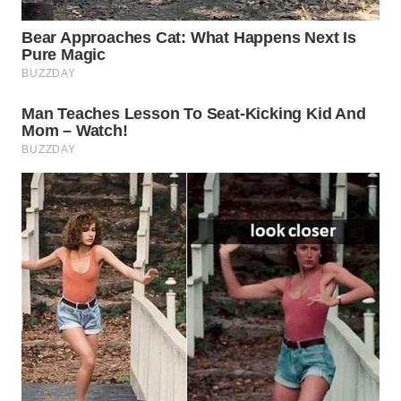
WAHANA
DESA
WISATA
LAPAK
WAHANA
Wahana
Network
KONSUMEN
LISTRIK
MASYARAKAT
KELISTRIKAN
WALINKI
ID