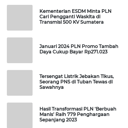
SIBARAGAS
NEWS
Kementerian ESDM Minta PLN
Cari Pengganti Waskita di
Transmisi 500 KV Sumatera
METRO
SIANTAR
NEWS
Januari 2024 PLN Promo Tambah
Daya Cukup Bayar Rp271.023
METRO
MEDAN
NEWS
Tersengat Listrik Jebakan Tikus,
METRO
Seorang PNS di Tuban Tewas di
JAKARTA
Sawahnya
NEWS
KRT
Hasil Transformasi PLN ‘Berbuah
NEWS
Manis’ Raih 779 Penghargaan
Sepanjang 2023