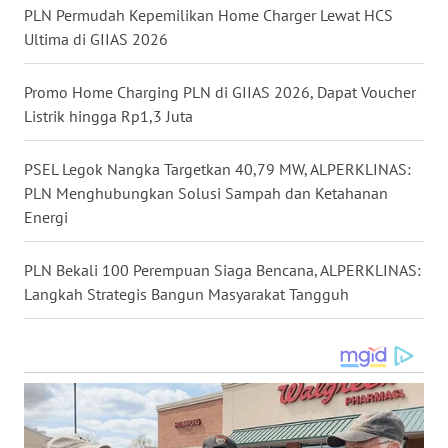
PLN Permudah Kepemilikan Home Charger Lewat HCS
WN
Ultima di GIIAS 2026
TAPANULI
SELATAN
Promo Home Charging PLN di GIIAS 2026, Dapat Voucher
Listrik hingga Rp1,3 Juta
WN
TANJUNG
LESUNG
PSEL Legok Nangka Targetkan 40,79 MW, ALPERKLINAS:
PLN Menghubungkan Solusi Sampah dan Ketahanan
WN
Energi
KARO
PLN Bekali 100 Perempuan Siaga Bencana, ALPERKLINAS:
WN
Langkah Strategis Bangun Masyarakat Tangguh
SIMALUNGUN
WN
LABUHANBATU
WN