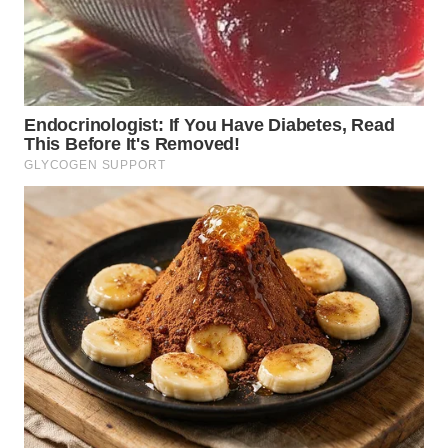
WN
BOGOR
WN
DEPOK
WN
TAPANULI
UTARA
WN
SAMOSIR
WN
PADANG
LAWAS
WN