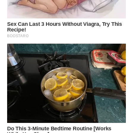
WN
NATUNA
WN
BINTAN
WN
MANDALIKA
WN
LIKUPANG
WN
LABUANBAJO
WN
BORNEO