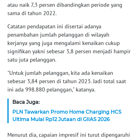
WN
atau naik 7,3 persen dibandingkan periode yang
BANTEN
sama di tahun 2022.
WN
Catatan pendapatan ini disertai adanya
NTT
penambahan jumlah pelanggan di wilayah
kerjanya yang juga mengalami kenaikan cukup
WN
signifikan yakni sebesar 3,8 persen menjadi hampir
KEPRI
satu juta pelanggan.
WN
"Untuk jumlah pelanggan, kita ada kenaikan
PAPUA
sebesar 3,84 persen di tahun 2023. Jadi total saat
ini ada 998.880 pelanggan," katanya.
WN
PAPUA
Baca Juga:
BARAT
PLN Tawarkan Promo Home Charging HCS
Ultima Mulai Rp12 Jutaan di GIIAS 2026
WN
RIAU
Menurut dia, capaian impresif ini turut dipengaruhi