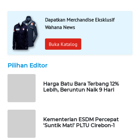
PORTAL
KONSUMEN
Dapatkan Merchandise Eksklusif
FORWAMKI
Wahana News
ALPERKLINAS
Buka Katalog
FORJASIDA
Pilihan Editor
TAMBANG
NEWS
Harga Batu Bara Terbang 12%
Lebih, Beruntun Naik 9 Hari
SITUNGIR
NEWS
Kementerian ESDM Percepat
SIDIKALANG
‘Suntik Mati’ PLTU Cirebon-1
NEWS