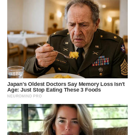
WN
INDRAMAYU
WN
KUNINGAN
WN
MAJALENGKA
WN
SUBANG
WN
SUKABUMI
WN
PURWAKARTA