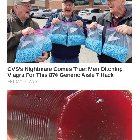
TAPANULI
TENGAH
WN DELI
SERDANG
WN
TEBING
TINGGI
WN
PAKPAK
WN
KARAWANG
WN
BEKASI