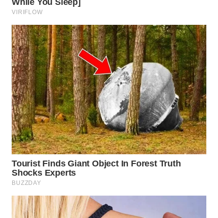
Wahana
Media
Group
WAHANA
NEWS
WAHANA
TANI
WAHANA
ADVOKAT
WAHANA
INFRASTRUKTUR
WAHANA
KONSUMEN