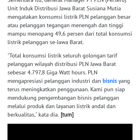
WN
Unit Induk Distribusi Jawa Barat Susiana Mutia
NUSANTARA
mengatakan konsumsi listrik PLN pelanggan besar
atau pelanggan tegangan menengah dan tinggi
WN
mampu menopang 49,6 persen dari total konsumsi
JOGJA
listrik pelanggan se-Jawa Barat.
WN
"Total konsumsi listrik seluruh golongan tarif
JATIM
pelanggan wilayah distribusi PLN Jawa Barat
sebesar 4.797,8 Giga Watt hours. PLN
WN
mengapresiasi pelanggan industri dan
bisnis
yang
BALI
terus meningkatkan penggunaan. Kami pun siap
mendukung pengembangan bisnis pelanggan
WN
KALBAR
melalui produk dan layanan listrik andal dan
berkualitas," kata dia.
[tum]
WN
KALTENG