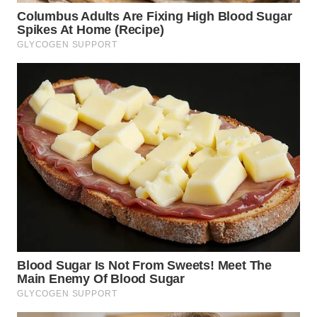
SUMEDANG
WN
CIANJUR
WN
KEPULAUAN
SERIBU
WN
TANGERANG
WN
BINJAI
WN
CIREBON