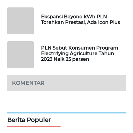
KARING
NEWS
Ekspansi Beyond kWh PLN
Torehkan Prestasi, Ada Icon Plus
JURNAL
MARITIM
HUMBANG
PLN Sebut Konsumen Program
NEWS
Electrifying Agriculture Tahun
2023 Naik 25 persen
GARONGGANG
NEWS
KOMENTAR
FISUELRI
ID
ENERGI
NEWS
Berita Populer
CILEUNGSI