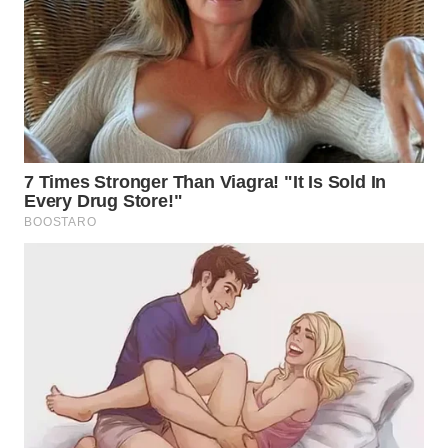
WN
PRIANGAN
TIMUR
WN
SEMARANG
WN
SOLO
WN
BOROBUDUR
WN
MADURA
WN
SURABAYA