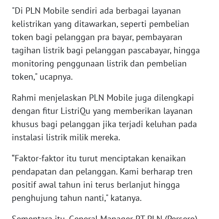
WN
"Di PLN Mobile sendiri ada berbagai layanan
BABEL
kelistrikan yang ditawarkan, seperti pembelian
token bagi pelanggan pra bayar, pembayaran
WN
tagihan listrik bagi pelanggan pascabayar, hingga
SUMBAR
monitoring penggunaan listrik dan pembelian
token," ucapnya.
WN
SUMSEL
Rahmi menjelaskan PLN Mobile juga dilengkapi
dengan fitur ListriQu yang memberikan layanan
WN
khusus bagi pelanggan jika terjadi keluhan pada
BENGKULU
instalasi listrik milik mereka.
WN
“Faktor-faktor itu turut menciptakan kenaikan
LAMPUNG
pendapatan dan pelanggan. Kami berharap tren
positif awal tahun ini terus berlanjut hingga
WN
penghujung tahun nanti," katanya.
JATENG
Sementara itu, General Manager PT PLN (Persero)