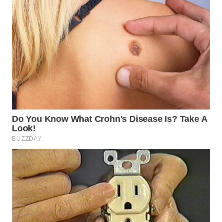
WAHANA
LISTRIK
WAHANA
TRAVEL
WAHANA
TV
WAHANANEWS
ID
WAHANANEWS
CO ID
WAHANANEWS
NET