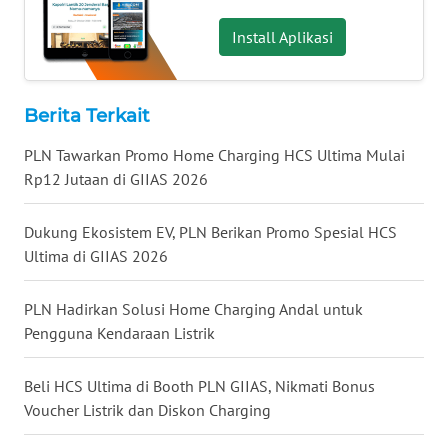
WN
MALUKU
Install Aplikasi
WN
MALUT
Berita Terkait
PLN Tawarkan Promo Home Charging HCS Ultima Mulai
WN
DAIRI
Rp12 Jutaan di GIIAS 2026
WN
Dukung Ekosistem EV, PLN Berikan Promo Spesial HCS
DANAU
Ultima di GIIAS 2026
TOBA
PLN Hadirkan Solusi Home Charging Andal untuk
WN
Pengguna Kendaraan Listrik
NIAS
Beli HCS Ultima di Booth PLN GIIAS, Nikmati Bonus
WN
Voucher Listrik dan Diskon Charging
LANGKAT