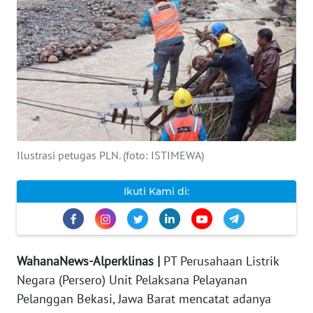
INDEKS
BERITA
KONTAK
KAMI
INFO
IKLAN
Ilustrasi petugas PLN. (foto: ISTIMEWA)
TENTANG
Ikuti Kami di:
KAMI
PEDOMAN
MEDIA
WahanaNews-Alperklinas |
PT Perusahaan Listrik
SIBER
Negara (Persero) Unit Pelaksana Pelayanan
Pelanggan Bekasi, Jawa Barat mencatat adanya
REDAKSI