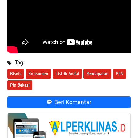
WN
KALTARA
WN
KALSEL
WN
KALTIM
Tag:
WN
Bisnis
Konsumen
Listrik Andal
Pendapatan
PLN
SULSEL
Pln Bekasi
WN
GORONTALO
Beri Komentar
WN
SULUT