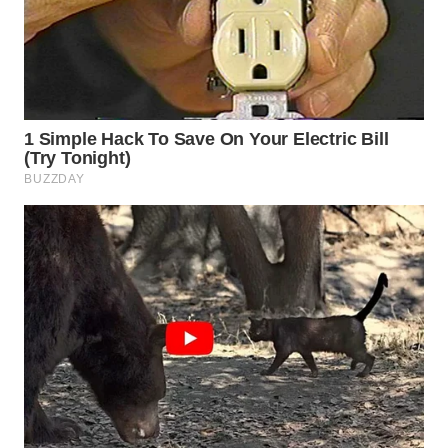
WAHANA
SPORT
WAHANA
UMKM
WAHANA
SELEB
WAHANA
PERSONA
WAHANA
OTOMOTIF
WAHANA
HEALTH