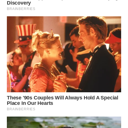
WN
PRIANGAN
TIMUR
WN
SEMARANG
WN
SOLO
WN
BOROBUDUR
WN
MADURA
WN
SURABAYA