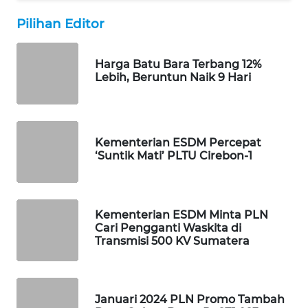
MAWAKA
Pilihan Editor
ID
Harga Batu Bara Terbang 12%
MARTABAT
Lebih, Beruntun Naik 9 Hari
NET
PLN
WATCH
Kementerian ESDM Percepat
‘Suntik Mati’ PLTU Cirebon-1
MKLI
LPKKI
Kementerian ESDM Minta PLN
Cari Pengganti Waskita di
Transmisi 500 KV Sumatera
LKKI
KOPEKLIN
Januari 2024 PLN Promo Tambah