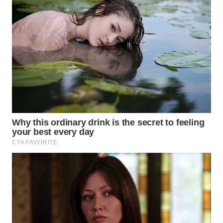
WN
NATUNA
WN
BINTAN
WN
MANDALIKA
WN
LIKUPANG
WN
LABUANBAJO
WN
BORNEO