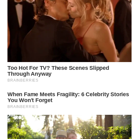
WN
BOGOR
WN
DEPOK
WN
TAPANULI
UTARA
WN
SAMOSIR
WN
PADANG
LAWAS
WN