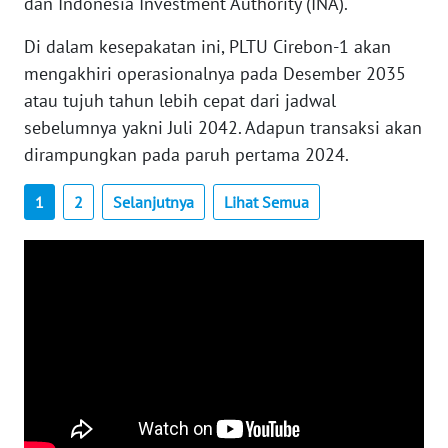
dan Indonesia Investment Authority (INA).
WN
BABEL
Di dalam kesepakatan ini, PLTU Cirebon-1 akan
mengakhiri operasionalnya pada Desember 2035
WN
atau tujuh tahun lebih cepat dari jadwal
SUMBAR
sebelumnya yakni Juli 2042. Adapun transaksi akan
dirampungkan pada paruh pertama 2024.
WN
SUMSEL
1
2
Selanjutnya
Lihat Semua
WN
BENGKULU
WN
LAMPUNG
WN
JATENG