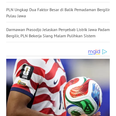
WN
MALUKU
PLN Ungkap Dua Faktor Besar di Balik Pemadaman Bergilir
Pulau Jawa
WN
MALUT
Darmawan Prasodjo Jelaskan Penyebab Listrik Jawa Padam
Bergilir, PLN Bekerja Siang Malam Pulihkan Sistem
WN
DAIRI
WN
DANAU
TOBA
WN
NIAS
WN
LANGKAT