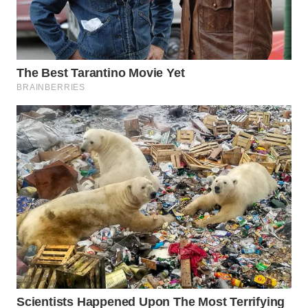
WN
INDRAMAYU
WN
KUNINGAN
WN
MAJALENGKA
WN
SUBANG
WN
SUKABUMI
WN
PURWAKARTA