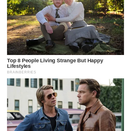
SUMEDANG
WN
CIANJUR
WN
KEPULAUAN
SERIBU
WN
TANGERANG
WN
BINJAI
WN
CIREBON