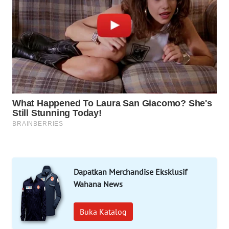
WAHANA
DESA
WISATA
LAPAK
WAHANA
Wahana
Network
KONSUMEN
LISTRIK
MASYARAKAT
Dapatkan Merchandise Eksklusif
KELISTRIKAN
Wahana News
WALINKI
Buka Katalog
ID