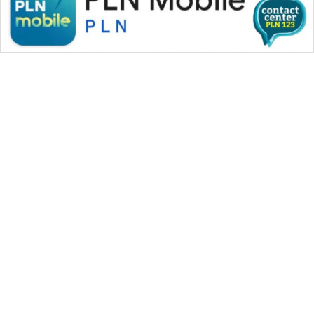
WAHANA MEDIA GROUP
|
|
|
WAHANA NEWS co
WAHANA TANI
WAHANA ADVOKAT
|
|
WAHANA INFRASTRUKTUR
WAHANA KONSUMEN
|
|
|
WAHANA LISTRIK
WAHANA TRAVEL
WAHANA TV
|
|
|
WAHANANEWS id
WAHANANEWS CO ID
WAHANANEWS NET