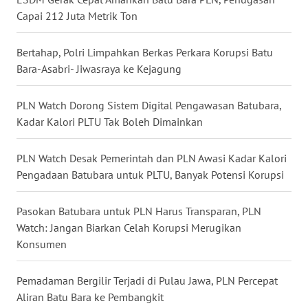
WN
Capai 212 Juta Metrik Ton
KALTARA
Bertahap, Polri Limpahkan Berkas Perkara Korupsi Batu
WN
Bara-Asabri- Jiwasraya ke Kejagung
KALSEL
PLN Watch Dorong Sistem Digital Pengawasan Batubara,
WN
Kadar Kalori PLTU Tak Boleh Dimainkan
KALTIM
PLN Watch Desak Pemerintah dan PLN Awasi Kadar Kalori
WN
Pengadaan Batubara untuk PLTU, Banyak Potensi Korupsi
SULSEL
Pasokan Batubara untuk PLN Harus Transparan, PLN
WN
GORONTALO
Watch: Jangan Biarkan Celah Korupsi Merugikan
Konsumen
WN
SULUT
Pemadaman Bergilir Terjadi di Pulau Jawa, PLN Percepat
Aliran Batu Bara ke Pembangkit