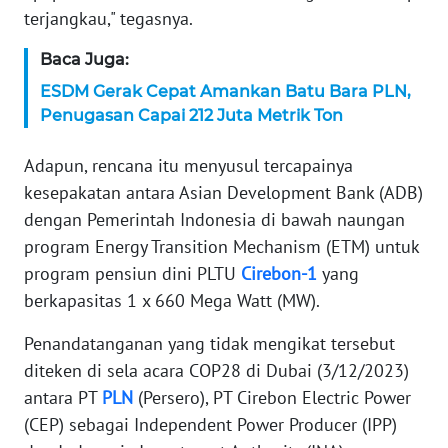
terjangkau," tegasnya.
WN
SERAMBI
Baca Juga:
ESDM Gerak Cepat Amankan Batu Bara PLN,
WN
Penugasan Capai 212 Juta Metrik Ton
JAMBI
Adapun, rencana itu menyusul tercapainya
WN
kesepakatan antara Asian Development Bank (ADB)
SULTRA
dengan Pemerintah Indonesia di bawah naungan
program Energy Transition Mechanism (ETM) untuk
WN
NTB
program pensiun dini PLTU
Cirebon-1
yang
berkapasitas 1 x 660 Mega Watt (MW).
WN
SULTENG
Penandatanganan yang tidak mengikat tersebut
diteken di sela acara COP28 di Dubai (3/12/2023)
WN
antara PT
PLN
(Persero), PT Cirebon Electric Power
SULBAR
(CEP) sebagai Independent Power Producer (IPP)