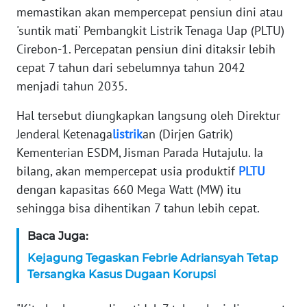
memastikan akan mempercepat pensiun dini atau
KARIR
'suntik mati' Pembangkit Listrik Tenaga Uap (PLTU)
Cirebon-1. Percepatan pensiun dini ditaksir lebih
DISCLAIMER
cepat 7 tahun dari sebelumnya tahun 2042
menjadi tahun 2035.
Wahana
News
Hal tersebut diungkapkan langsung oleh Direktur
Regional
Jenderal Ketenaga
listrik
an (Dirjen Gatrik)
Kementerian ESDM, Jisman Parada Hutajulu. Ia
WN
bilang, akan mempercepat usia produktif
PLTU
SUMUT
dengan kapasitas 660 Mega Watt (MW) itu
sehingga bisa dihentikan 7 tahun lebih cepat.
WN
JAKARTA
Baca Juga:
Kejagung Tegaskan Febrie Adriansyah Tetap
WN
Tersangka Kasus Dugaan Korupsi
JABAR