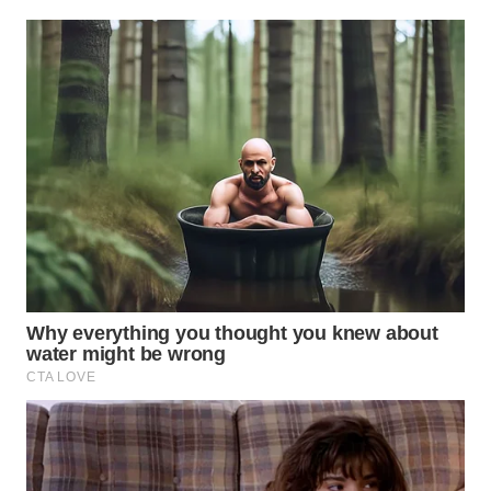
WAHANA
SPORT
WAHANA
UMKM
WAHANA
SELEB
WAHANA
PERSONA
WAHANA
OTOMOTIF
WAHANA
HEALTH