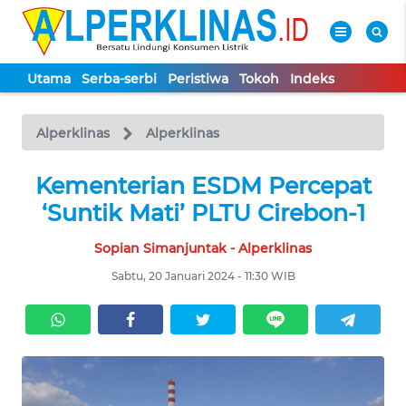
Utama
Serba-serbi
Peristiwa
Tokoh
Indeks
WAHANA
Tutup
TV
Alperklinas
Alperklinas
UTAMA
Kementerian ESDM Percepat
‘Suntik Mati’ PLTU Cirebon-1
SERBA-
Sopian Simanjuntak - Alperklinas
SERBI
Sabtu, 20 Januari 2024 - 11:30 WIB
PERISTIWA
TOKOH
Informasi