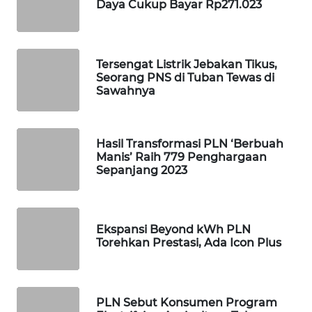
Daya Cukup Bayar Rp271.023
PORTAL
KONSUMEN
FORWAMKI
Tersengat Listrik Jebakan Tikus,
Seorang PNS di Tuban Tewas di
Sawahnya
ALPERKLINAS
FORJASIDA
Hasil Transformasi PLN ‘Berbuah
Manis’ Raih 779 Penghargaan
TAMBANG
Sepanjang 2023
NEWS
SITUNGIR
Ekspansi Beyond kWh PLN
NEWS
Torehkan Prestasi, Ada Icon Plus
SIDIKALANG
NEWS
PLN Sebut Konsumen Program