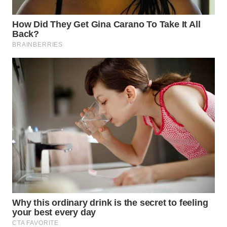
WAHANA
LISTRIK
WAHANA
TRAVEL
WAHANA
TV
WAHANANEWS
ID
WAHANANEWS
CO ID
WAHANANEWS
NET