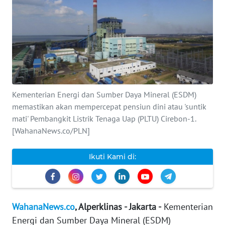
INDEKS
BERITA
KONTAK
KAMI
Kementerian Energi dan Sumber Daya Mineral (ESDM)
INFO
IKLAN
memastikan akan mempercepat pensiun dini atau 'suntik
mati' Pembangkit Listrik Tenaga Uap (PLTU) Cirebon-1.
[WahanaNews.co/PLN]
TENTANG
KAMI
Ikuti Kami di:
PEDOMAN
MEDIA
SIBER
WahanaNews.co
, Alperklinas - Jakarta -
Kementerian
REDAKSI
Energi dan Sumber Daya Mineral (ESDM)