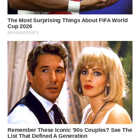
WN
TAPANULI
SELATAN
WN
TANJUNG
LESUNG
WN
KARO
WN
SIMALUNGUN
WN
LABUHANBATU
WN