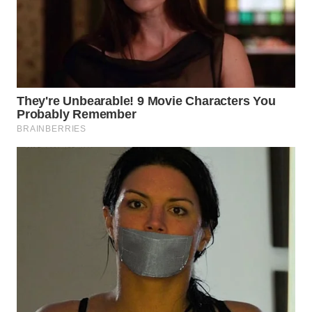
Wahana
Media
Group
WAHANA
NEWS
WAHANA
TANI
WAHANA
ADVOKAT
WAHANA
INFRASTRUKTUR
WAHANA
KONSUMEN