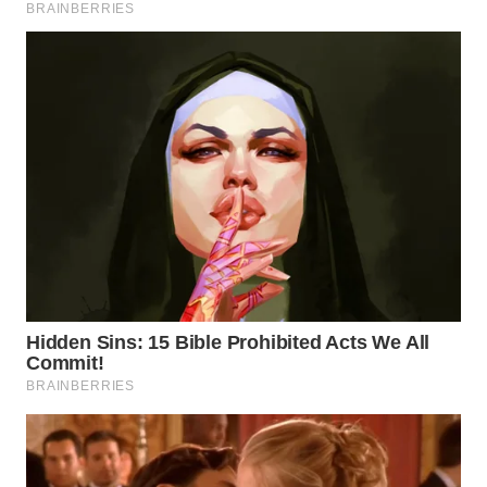
TAPANULI
TENGAH
WN DELI
SERDANG
WN
TEBING
TINGGI
WN
PAKPAK
WN
KARAWANG
WN
BEKASI