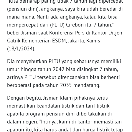
"Kita berharap paling tidak 7 tahun lagi dipercepat
WN
(pensiun dini), angkanya, saya kira udah beredar di
BANTEN
mana-mana. Nanti ada angkanya, kalau kita bisa
WN
mempercepat dari (PLTU) Cirebon itu, 7 tahun,"
NTT
beber Jisman saat Konferensi Pers di Kantor Ditjen
Gatrik Kementerian ESDM, Jakarta, Kamis
WN
(18/1/2024).
KEPRI
Dia menyebutkan PLTU yang seharusnya memiliki
WN
umur hingga tahun 2042 bisa disingkat 7 tahun,
PAPUA
artinya PLTU tersebut direncanakan bisa berhenti
beroperasi pada tahun 2035 mendatang.
WN
PAPUA
Dengan begitu, Jisman klaim pihaknya terus
BARAT
memastikan keandalan listrik dan tarif listrik
apabila program pensiun dini diberlakukan di
WN
dalam negeri. "Intinya, kami di kantor memastikan
RIAU
apapun itu, kita harus andal dan harga listrik tetap