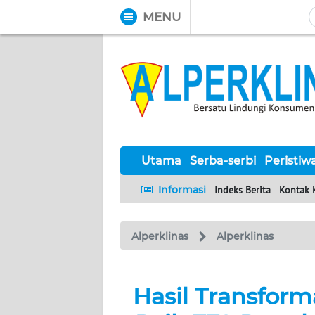
MENU
WAHANA
Tutup
TV
UTAMA
SERBA-
SERBI
Utama
Serba-serbi
Peristiw
Informasi
Indeks Berita
Kontak 
PERISTIWA
Alperklinas
Alperklinas
TOKOH
Informasi
Hasil Transform
INDEKS