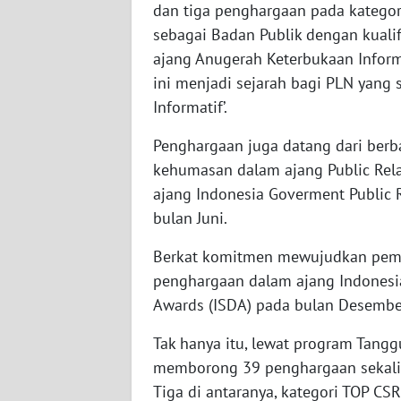
dan tiga penghargaan pada kategor
WN
sebagai Badan Publik dengan kualifi
KALSEL
ajang Anugerah Keterbukaan Inform
ini menjadi sejarah bagi PLN yang
WN
Informatif’.
KALTIM
Penghargaan juga datang dari berb
WN
kehumasan dalam ajang Public Rela
SULSEL
ajang Indonesia Goverment Public R
bulan Juni.
WN
GORONTALO
Berkat komitmen mewujudkan pem
penghargaan dalam ajang Indonesi
WN
Awards (ISDA) pada bulan Desembe
SULUT
Tak hanya itu, lewat program Tangg
WN
memborong 39 penghargaan sekalig
MALUKU
Tiga di antaranya, kategori TOP CS