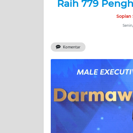
Raih 779 Pengh
BERITA
Sopian 
KONTAK
KAMI
Senin
INFO
IKLAN
Komentar
TENTANG
KAMI
PEDOMAN
MEDIA
SIBER
REDAKSI
KARIR