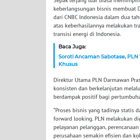
Sepak terjang luar biasa memimpi
keberlangsungan bisnis membuat D
WN
dari CNBC Indonesia dalam dua tahu
JAMBI
atas keberhasilannya melakukan tr
transisi energi di Indonesia.
WN
SULTRA
Baca Juga:
Soroti Ancaman Sabotase, PLN W
WN
Khusus
NTB
Direktur Utama PLN Darmawan Pras
WN
konsisten dan berkelanjutan melalu
SULTENG
berdampak positif bagi pertumbuh
WN
“Proses bisnis yang tadinya statis
SULBAR
forward looking. PLN melakukan digi
pelayanan pelanggan, perencanaan
WN
perusahaan semakin efisien dan kok
BABEL