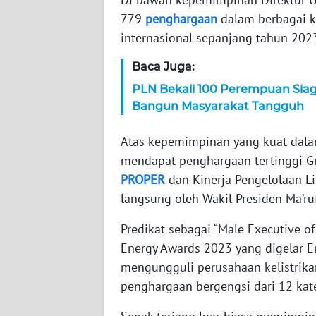
779
penghargaan
dalam berbagai ka
WN
NTT
internasional sepanjang tahun 202
Baca Juga:
WN
KEPRI
PLN Bekali 100 Perempuan Sia
Bangun Masyarakat Tangguh
WN
PAPUA
Atas kepemimpinan yang kuat dala
mendapat penghargaan tertinggi G
WN
PROPER
dan Kinerja Pengelolaan L
PAPUA
langsung oleh Wakil Presiden Ma’r
BARAT
Predikat sebagai “Male Executive o
WN
Energy Awards 2023 yang digelar En
RIAU
mengungguli perusahaan kelistrika
penghargaan bergengsi dari 12 kat
WN
SERAMBI