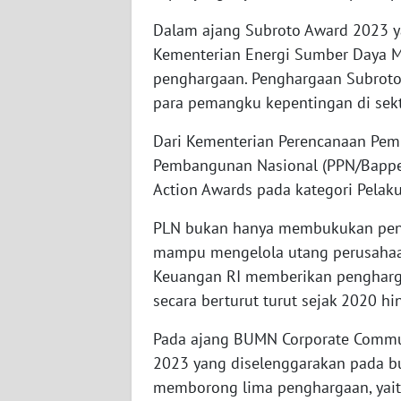
Dalam ajang Subroto Award 2023 y
WN
JOGJA
Kementerian Energi Sumber Daya 
penghargaan. Penghargaan Subrot
WN
para pemangku kepentingan di sekt
JATIM
Dari Kementerian Perencanaan Pe
Pembangunan Nasional (PPN/Bappen
WN
BALI
Action Awards pada kategori Pelak
PLN bukan hanya membukukan pend
WN
KALBAR
mampu mengelola utang perusahaa
Keuangan RI memberikan pengharga
WN
secara berturut turut sejak 2020 h
KALTENG
Pada ajang BUMN Corporate Commun
2023 yang diselenggarakan pada b
WN
KALTARA
memborong lima penghargaan, yai