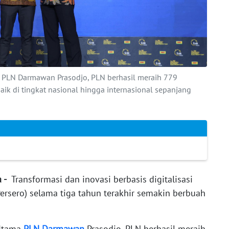
 PLN Darmawan Prasodjo, PLN berhasil meraih 779
ik di tingkat nasional hingga internasional sepanjang
a -
Transformasi dan inovasi berbasis digitalisasi
ersero) selama tiga tahun terakhir semakin berbuah
 Utama
PLN
Darmawan
Prasodjo, PLN berhasil meraih