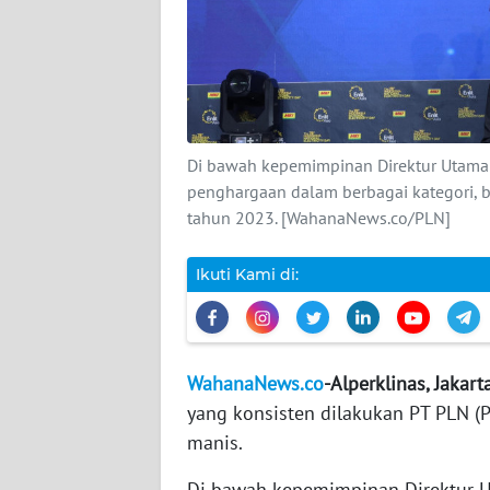
DISCLAIMER
Wahana
News
Regional
Di bawah kepemimpinan Direktur Utama
penghargaan dalam berbagai kategori, ba
WN
tahun 2023. [WahanaNews.co/PLN]
SUMUT
Ikuti Kami di:
WN
JAKARTA
WN
JABAR
WahanaNews.co
-Alperklinas, Jakart
yang konsisten dilakukan PT PLN (P
WN
manis.
BANTEN
Di bawah kepemimpinan Direktur