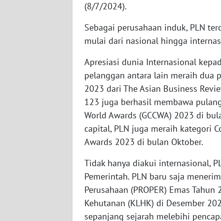
(8/7/2024).
WN
Sebagai perusahaan induk, PLN ter
SUMBAR
mulai dari nasional hingga internas
WN
Apresiasi dunia Internasional kepa
SUMSEL
pelanggan antara lain meraih dua 
2023 dari The Asian Business Revi
WN
123 juga berhasil membawa pulang
BENGKULU
World Awards (GCCWA) 2023 di bula
capital, PLN juga meraih kategori C
WN
LAMPUNG
Awards 2023 di bulan Oktober.
Tidak hanya diakui internasional,
WN
Pemerintah. PLN baru saja menerim
JATENG
Perusahaan (PROPER) Emas Tahun 2
WN
Kehutanan (KLHK) di Desember 2023
NUSANTARA
sepanjang sejarah melebihi penca