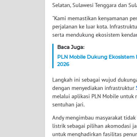
Selatan, Sulawesi Tenggara dan Sul
WN
NTT
"Kami memastikan kenyamanan peng
perjalanan ke luar kota. Infrastru
WN
serta mendukung ekosistem kendaraan
KEPRI
Baca Juga:
WN
PLN Mobile Dukung Ekosistem K
PAPUA
2026
WN
Langkah ini sebagai wujud dukun
PAPUA
dengan menyediakan infrastruktur
BARAT
melalui aplikasi PLN Mobile untuk
sentuhan jari.
WN
RIAU
Andy mengimbau masyarakat tidak 
listrik sebagai pilihan akomodasi j
WN
untuk menghadirkan fasilitas pe
SERAMBI