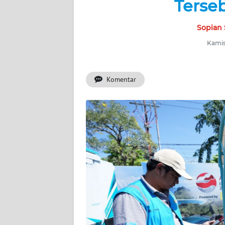
Terseb
BERITA
Sopian 
KONTAK
KAMI
Kamis
INFO
IKLAN
Komentar
TENTANG
KAMI
PEDOMAN
MEDIA
SIBER
REDAKSI
KARIR