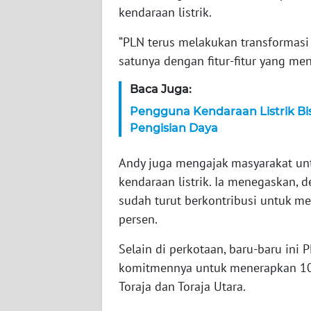
kendaraan listrik.
WN
“PLN terus melakukan transformasi
JAMBI
satunya dengan fitur-fitur yang men
WN
Baca Juga:
SULTRA
Pengguna Kendaraan Listrik Bis
Pengisian Daya
WN
NTB
Andy juga mengajak masyarakat untu
kendaraan listrik. Ia menegaskan,
WN
SULTENG
sudah turut berkontribusi untuk m
persen.
WN
Selain di perkotaan, baru-baru ini
SULBAR
komitmennya untuk menerapkan 1
Toraja dan Toraja Utara.
WN
BABEL