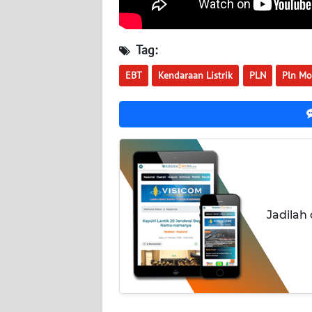
WN
KALSEL
Tag:
WN
EBT
Kendaraan Listrik
PLN
Pln Mo
KALTIM
WN
SULSEL
WN
GORONTALO
Jadilah
WN
SULUT
WN
MALUKU