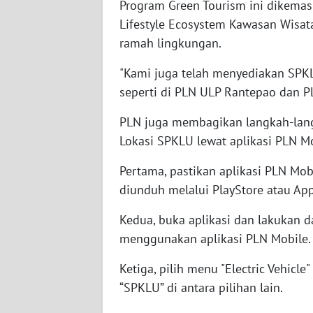
Program Green Tourism ini dikemas 
Lifestyle Ecosystem Kawasan Wisata
WN
ramah lingkungan.
SUMBAR
"Kami juga telah menyediakan SP
WN
seperti di PLN ULP Rantepao dan PL
SUMSEL
PLN juga membagikan langkah-lang
WN
Lokasi SPKLU lewat aplikasi PLN M
BENGKULU
Pertama, pastikan aplikasi PLN Mo
WN
diunduh melalui PlayStore atau App
LAMPUNG
Kedua, buka aplikasi dan lakukan d
WN
menggunakan aplikasi PLN Mobile.
JATENG
Ketiga, pilih menu "Electric Vehicl
WN
“SPKLU” di antara pilihan lain.
NUSANTARA