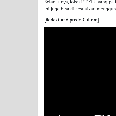
Selanjutnya, lokasi SPKLU yang pali
ini juga bisa di sesuaikan menggun
WN
JOGJA
[Redaktur: Alpredo Gultom]
WN
JATIM
WN
BALI
WN
KALBAR
WN
KALTENG
WN
KALTARA