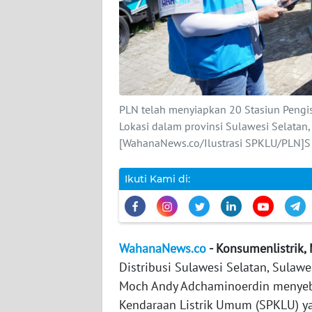
DISCLAIMER
Wahana
News
Regional
PLN telah menyiapkan 20 Stasiun Pengis
WN
Lokasi dalam provinsi Sulawesi Selatan,
SUMUT
[WahanaNews.co/Ilustrasi SPKLU/PLN]S
WN
Ikuti Kami di:
JAKARTA
WN
JABAR
WahanaNews.co
- Konsumenlistrik,
Distribusi Sulawesi Selatan, Sulawe
WN
Moch Andy Adchaminoerdin menyebu
BANTEN
Kendaraan Listrik Umum (SPKLU) ya