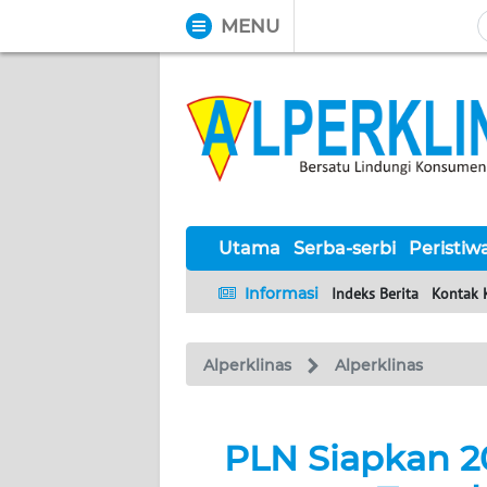
MENU
WAHANA
Tutup
TV
UTAMA
SERBA-
SERBI
Utama
Serba-serbi
Peristiw
Informasi
Indeks Berita
Kontak 
PERISTIWA
Alperklinas
Alperklinas
TOKOH
Informasi
PLN Siapkan 20
INDEKS