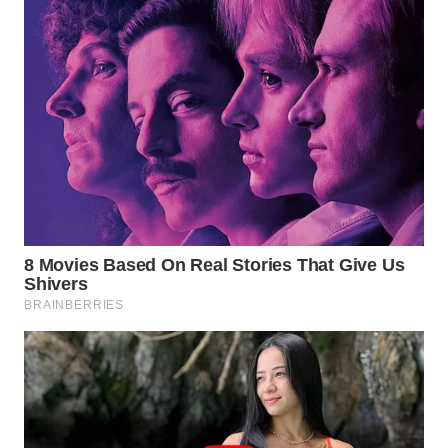
Wahana
Media
Group
WAHANA
NEWS
WAHANA
TANI
WAHANA
ADVOKAT
WAHANA
INFRASTRUKTUR
WAHANA
KONSUMEN