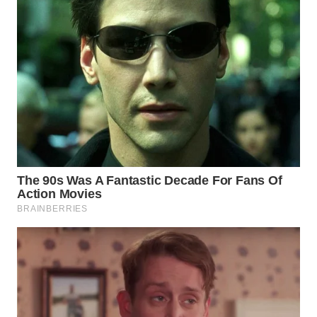
MAWAKA
ID
MARTABAT
NET
PLN
WATCH
MKLI
LPKKI
LKKI
KOPEKLIN