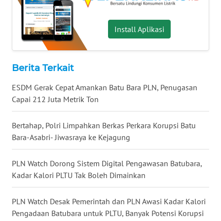
TAPANULI
TENGAH
Install Aplikasi
WN DELI
SERDANG
Berita Terkait
WN
ESDM Gerak Cepat Amankan Batu Bara PLN, Penugasan
TEBING
TINGGI
Capai 212 Juta Metrik Ton
WN
Bertahap, Polri Limpahkan Berkas Perkara Korupsi Batu
PAKPAK
Bara-Asabri- Jiwasraya ke Kejagung
WN
PLN Watch Dorong Sistem Digital Pengawasan Batubara,
KARAWANG
Kadar Kalori PLTU Tak Boleh Dimainkan
WN
PLN Watch Desak Pemerintah dan PLN Awasi Kadar Kalori
BEKASI
Pengadaan Batubara untuk PLTU, Banyak Potensi Korupsi