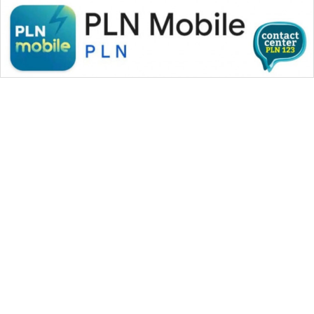
WAHANA MEDIA GROUP
|
|
|
WAHANA NEWS co
WAHANA TANI
WAHANA ADVOKAT
|
|
WAHANA INFRASTRUKTUR
WAHANA KONSUMEN
|
|
|
WAHANA LISTRIK
WAHANA TRAVEL
WAHANA TV