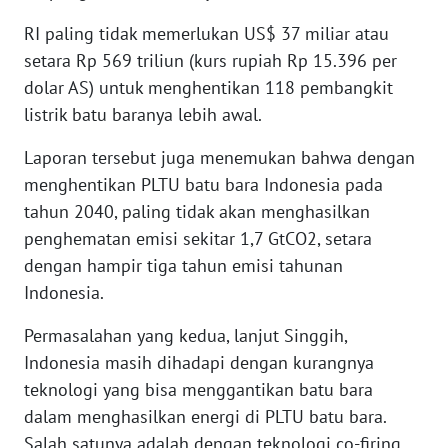
WN
RI paling tidak memerlukan US$ 37 miliar atau
BABEL
setara Rp 569 triliun (kurs rupiah Rp 15.396 per
dolar AS) untuk menghentikan 118 pembangkit
WN
listrik batu baranya lebih awal.
SUMBAR
Laporan tersebut juga menemukan bahwa dengan
WN
menghentikan PLTU batu bara Indonesia pada
SUMSEL
tahun 2040, paling tidak akan menghasilkan
penghematan emisi sekitar 1,7 GtCO2, setara
WN
BENGKULU
dengan hampir tiga tahun emisi tahunan
Indonesia.
WN
Permasalahan yang kedua, lanjut Singgih,
LAMPUNG
Indonesia masih dihadapi dengan kurangnya
teknologi yang bisa menggantikan batu bara
WN
JATENG
dalam menghasilkan energi di PLTU batu bara.
Salah satunya adalah dengan teknologi co-firing,