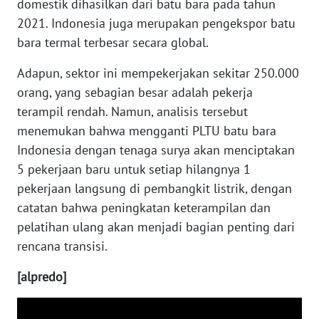
domestik dihasilkan dari batu bara pada tahun
WN
MALUKU
2021. Indonesia juga merupakan pengekspor batu
bara termal terbesar secara global.
WN
Adapun, sektor ini mempekerjakan sekitar 250.000
MALUT
orang, yang sebagian besar adalah pekerja
terampil rendah. Namun, analisis tersebut
WN
DAIRI
menemukan bahwa mengganti PLTU batu bara
Indonesia dengan tenaga surya akan menciptakan
WN
5 pekerjaan baru untuk setiap hilangnya 1
DANAU
pekerjaan langsung di pembangkit listrik, dengan
TOBA
catatan bahwa peningkatan keterampilan dan
pelatihan ulang akan menjadi bagian penting dari
WN
rencana transisi.
NIAS
[alpredo]
WN
LANGKAT