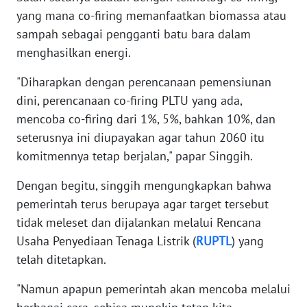
WN
yang mana co-firing memanfaatkan biomassa atau
NUSANTARA
sampah sebagai pengganti batu bara dalam
menghasilkan energi.
WN
JOGJA
"Diharapkan dengan perencanaan pemensiunan
dini, perencanaan co-firing PLTU yang ada,
WN
mencoba co-firing dari 1%, 5%, bahkan 10%, dan
JATIM
seterusnya ini diupayakan agar tahun 2060 itu
komitmennya tetap berjalan," papar Singgih.
WN
BALI
Dengan begitu, singgih mengungkapkan bahwa
pemerintah terus berupaya agar target tersebut
WN
tidak meleset dan dijalankan melalui Rencana
KALBAR
Usaha Penyediaan Tenaga Listrik (
RUPTL
) yang
telah ditetapkan.
WN
KALTENG
"Namun apapun pemerintah akan mencoba melalui