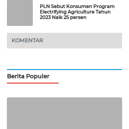
NEWS
PLN Sebut Konsumen Program
Electrifying Agriculture Tahun
2023 Naik 25 persen
BERKAT
NEWS
KOMENTAR
BERAMPU
NEWS
ANUGERAH
NEWS
Berita Populer
AKHLAK
ID
PERAPKI
NEWS
SONYA