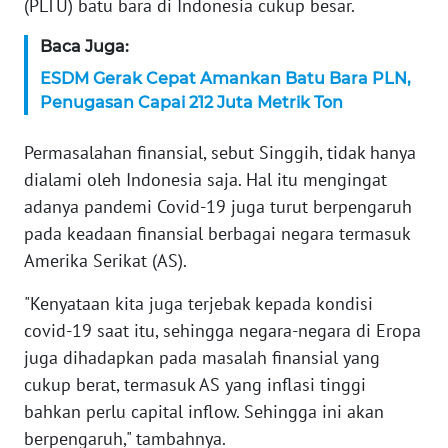
(PLTU) batu bara di Indonesia cukup besar.
WN
SERAMBI
Baca Juga:
ESDM Gerak Cepat Amankan Batu Bara PLN,
WN
Penugasan Capai 212 Juta Metrik Ton
JAMBI
Permasalahan finansial, sebut Singgih, tidak hanya
WN
dialami oleh Indonesia saja. Hal itu mengingat
SULTRA
adanya pandemi Covid-19 juga turut berpengaruh
pada keadaan finansial berbagai negara termasuk
WN
Amerika Serikat (AS).
NTB
"Kenyataan kita juga terjebak kepada kondisi
WN
covid-19 saat itu, sehingga negara-negara di Eropa
SULTENG
juga dihadapkan pada masalah finansial yang
cukup berat, termasuk AS yang inflasi tinggi
WN
bahkan perlu capital inflow. Sehingga ini akan
SULBAR
berpengaruh," tambahnya.