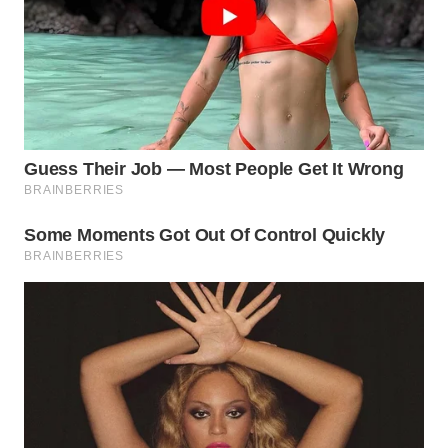
WAHANA
LISTRIK
WAHANA
TRAVEL
WAHANA
TV
WAHANANEWS
ID
WAHANANEWS
CO ID
WAHANANEWS
NET