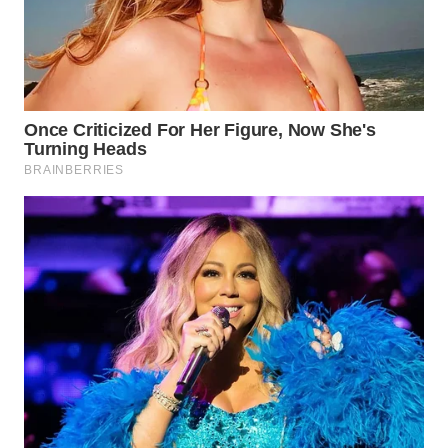
WN
PRIANGAN
TIMUR
WN
SEMARANG
WN
SOLO
WN
BOROBUDUR
WN
MADURA
WN
SURABAYA