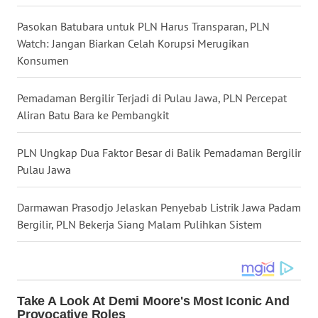
WN
Pasokan Batubara untuk PLN Harus Transparan, PLN
BOGOR
Watch: Jangan Biarkan Celah Korupsi Merugikan
Konsumen
WN
DEPOK
Pemadaman Bergilir Terjadi di Pulau Jawa, PLN Percepat
Aliran Batu Bara ke Pembangkit
WN
TAPANULI
PLN Ungkap Dua Faktor Besar di Balik Pemadaman Bergilir
UTARA
Pulau Jawa
WN
SAMOSIR
Darmawan Prasodjo Jelaskan Penyebab Listrik Jawa Padam
Bergilir, PLN Bekerja Siang Malam Pulihkan Sistem
WN
PADANG
LAWAS
WN