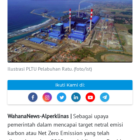
INDEKS
BERITA
KONTAK
KAMI
INFO
IKLAN
Ilustrasi PLTU Pelabuhan Ratu. (foto/ist)
TENTANG
Ikuti Kami di:
KAMI
PEDOMAN
MEDIA
WahanaNews-Alperklinas |
Sebagai upaya
SIBER
pemerintah dalam mencapai target netral emisi
karbon atau Net Zero Emission yang telah
REDAKSI