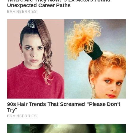
WAHANA
DESA
WISATA
LAPAK
WAHANA
Wahana
Network
KONSUMEN
LISTRIK
MASYARAKAT
KELISTRIKAN
WALINKI
ID