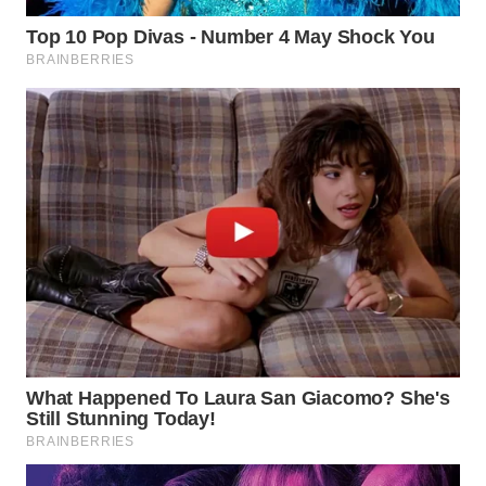
WN
NATUNA
WN
BINTAN
WN
MANDALIKA
WN
LIKUPANG
WN
LABUANBAJO
WN
BORNEO