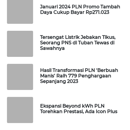
KARING
NEWS
Januari 2024 PLN Promo Tambah
Daya Cukup Bayar Rp271.023
JURNAL
MARITIM
Tersengat Listrik Jebakan Tikus,
Seorang PNS di Tuban Tewas di
HUMBANG
Sawahnya
NEWS
GARONGGANG
Hasil Transformasi PLN ‘Berbuah
NEWS
Manis’ Raih 779 Penghargaan
Sepanjang 2023
FISUELRI
ID
Ekspansi Beyond kWh PLN
ENERGI
Torehkan Prestasi, Ada Icon Plus
NEWS
CILEUNGSI