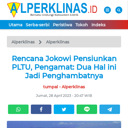
Utama
Serba-serbi
Peristiwa
Tokoh
Indeks
WAHANA
Tutup
TV
Alperklinas
Alperklinas
UTAMA
Rencana Jokowi Pensiunkan
PLTU, Pengamat: Dua Hal ini
SERBA-
Jadi Penghambatnya
SERBI
tumpal - Alperklinas
PERISTIWA
Jumat, 28 April 2023 - 20:47 WIB
TOKOH
Informasi