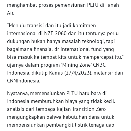
WN
menghambat proses pemensiunan PLTU di Tanah
BANTEN
Air.
WN
"Menuju transisi dan itu jadi komitmen
NTT
internasional di NZE 2060 dan itu tentunya perlu
dukungan bukan hanya masalah teknologi, tapi
WN
bagaimana finansial dr international fund yang
KEPRI
bisa masuk ke tempat kita untuk mempercepat itu,"
ujarnya dalam program 'Mining Zone' CNBC
WN
Indonesia, dikutip Kamis (27/4/2023), melansir dari
PAPUA
CNNIndonesia.
WN
Nyatanya, memensiunkan PLTU batu bara di
PAPUA
Indonesia membutuhkan biaya yang tidak kecil.
BARAT
analisis dari lembaga kajian Transition Zero
WN
mengungkapkan bahwa kebutuhan dana untuk
RIAU
mempensiunkan pembangkit listrik tenaga uap