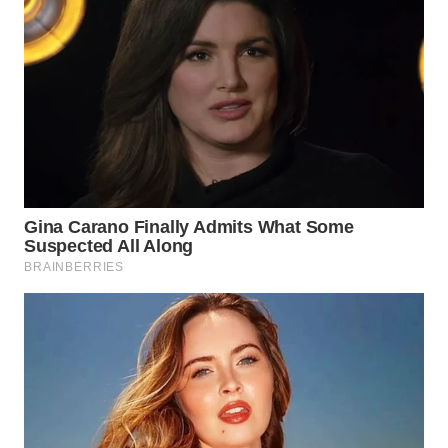
WN
INDRAMAYU
WN
KUNINGAN
WN
MAJALENGKA
WN
SUBANG
WN
SUKABUMI
WN
PURWAKARTA