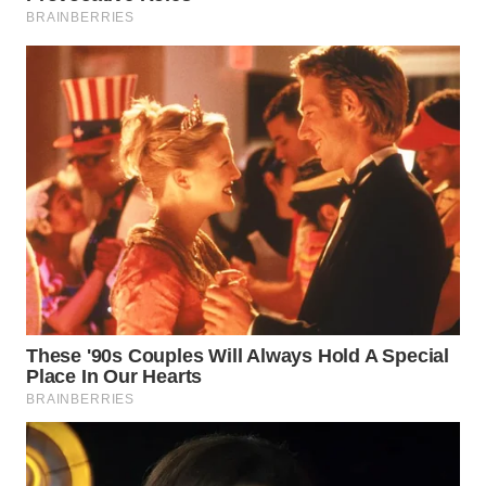
SUMEDANG
WN
CIANJUR
WN
KEPULAUAN
SERIBU
WN
TANGERANG
WN
BINJAI
WN
CIREBON