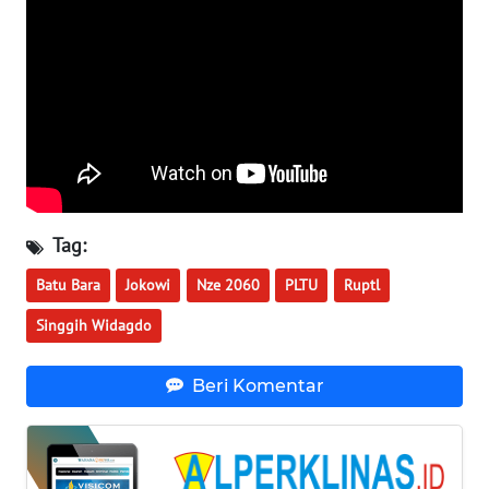
WN
TAPANULI
SELATAN
WN
TANJUNG
LESUNG
WN
Tag:
KARO
Batu Bara
Jokowi
Nze 2060
PLTU
Ruptl
WN
Singgih Widagdo
SIMALUNGUN
Beri Komentar
WN
LABUHANBATU
WN