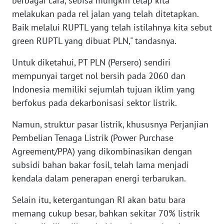
berbagai cara, sebisa mungkin tetap kita
WN
melakukan pada rel jalan yang telah ditetapkan.
KALTARA
Baik melalui RUPTL yang telah istilahnya kita sebut
green RUPTL yang dibuat PLN," tandasnya.
WN
KALSEL
Untuk diketahui, PT PLN (Persero) sendiri
mempunyai target nol bersih pada 2060 dan
WN
Indonesia memiliki sejumlah tujuan iklim yang
KALTIM
berfokus pada dekarbonisasi sektor listrik.
WN
Namun, struktur pasar listrik, khususnya Perjanjian
SULSEL
Pembelian Tenaga Listrik (Power Purchase
Agreement/PPA) yang dikombinasikan dengan
WN
subsidi bahan bakar fosil, telah lama menjadi
GORONTALO
kendala dalam penerapan energi terbarukan.
WN
Selain itu, ketergantungan RI akan batu bara
SULUT
memang cukup besar, bahkan sekitar 70% listrik