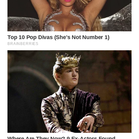
WAHANA
SPORT
WAHANA
UMKM
WAHANA
SELEB
WAHANA
PERSONA
WAHANA
OTOMOTIF
WAHANA
HEALTH