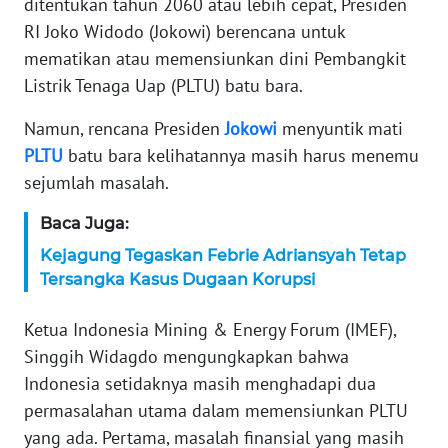
ditentukan tahun 2060 atau lebih cepat, Presiden
RI Joko Widodo (Jokowi) berencana untuk
KARIR
mematikan atau memensiunkan dini Pembangkit
Listrik Tenaga Uap (PLTU) batu bara.
DISCLAIMER
Namun, rencana Presiden
Jokowi
menyuntik mati
Wahana
PLTU
batu bara kelihatannya masih harus menemu
News
Regional
sejumlah masalah.
Baca Juga:
WN
SUMUT
Kejagung Tegaskan Febrie Adriansyah Tetap
Tersangka Kasus Dugaan Korupsi
WN
JAKARTA
Ketua Indonesia Mining & Energy Forum (IMEF),
Singgih Widagdo mengungkapkan bahwa
WN
Indonesia setidaknya masih menghadapi dua
JABAR
permasalahan utama dalam memensiunkan PLTU
yang ada. Pertama, masalah finansial yang masih