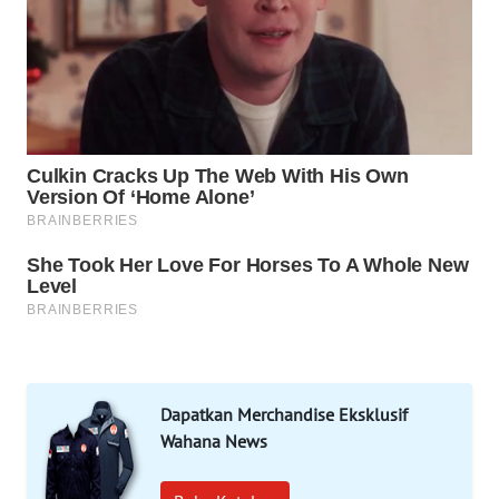
PORTAL
KONSUMEN
FORWAMKI
ALPERKLINAS
FORJASIDA
TAMBANG
NEWS
SITUNGIR
NEWS
Dapatkan Merchandise Eksklusif
SIDIKALANG
Wahana News
NEWS