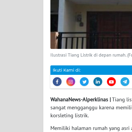
DISCLAIMER
Wahana
News
Regional
WN
Ilustrasi Tiang Listrik di depan rumah. 
SUMUT
Ikuti Kami di:
WN
JAKARTA
WN
WahanaNews-Alperklinas |
Tiang li
JABAR
sangat mengganggu karena memiliki 
korsleting listrik.
WN
BANTEN
Memiliki halaman rumah yang asri