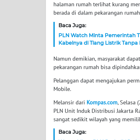
halaman rumah terlihat kurang memil
WN
berada di dalam pekarangan ruma
NTT
Baca Juga:
WN
PLN Watch Minta Pemerintah T
KEPRI
Kabelnya di Tiang Listrik Tanpa 
WN
Namun demikian, masyarakat dapat m
PAPUA
pekarangan rumah bisa dipindahka
WN
Pelanggan dapat mengajukan perm
PAPUA
Mobile.
BARAT
Melansir dari
Kompas.com
, Selasa
WN
PLN Unit Induk Distribusi Jakarta 
RIAU
sangat sedikit wilayah yang memiliki
WN
Baca Juga:
SERAMBI