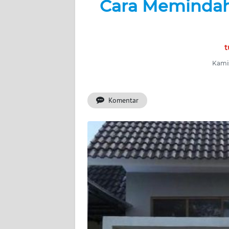
Cara Memindah
BERITA
KONTAK
KAMI
t
Kamis
INFO
IKLAN
Komentar
TENTANG
KAMI
PEDOMAN
MEDIA
SIBER
REDAKSI
KARIR