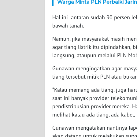
Warga Minta PLN Perbaiki Jaring
WN
Hal ini lantaran sudah 90 persen 
JAMBI
bawah tanah.
WN
Namun, jika masyarakat masih menda
SULTRA
agar tiang listrik itu dipindahkan,
langsung, ataupun melalui PLN Mob
WN
NTB
Gunawan mengingatkan agar masyar
tiang tersebut milik PLN atau buka
WN
SULTENG
“Kalau memang ada tiang, juga harus
saat ini banyak provider telekomun
WN
pendistribusian provider mereka. H
SULBAR
melihat kalau ada tiang, ada kabel,
WN
Gunawan mengatakan nantinya lapor
BABEL
akan datang untuk melakukan surv