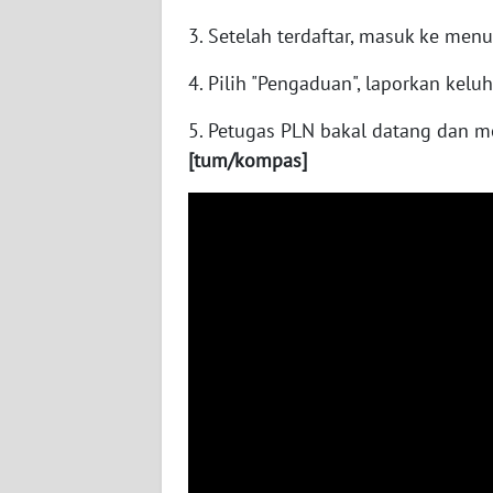
3. Setelah terdaftar, masuk ke men
WN
KALSEL
4. Pilih "Pengaduan", laporkan kel
WN
5. Petugas PLN bakal datang dan me
KALTIM
[tum/kompas]
WN
SULSEL
WN
GORONTALO
WN
SULUT
WN
MALUKU