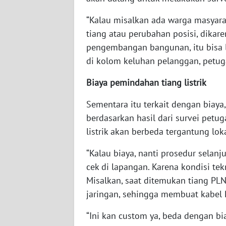
“Kalau misalkan ada warga masyara
WN
SUMBAR
tiang atau perubahan posisi, dika
pengembangan bangunan, itu bisa l
WN
di kolom keluhan pelanggan, petuga
SUMSEL
Biaya pemindahan tiang listrik
WN
Sementara itu terkait dengan biay
BENGKULU
berdasarkan hasil dari survei pet
listrik akan berbeda tergantung lok
WN
LAMPUNG
“Kalau biaya, nanti prosedur selanj
cek di lapangan. Karena kondisi te
WN
Misalkan, saat ditemukan tiang PLN
JATENG
jaringan, sehingga membuat kabel 
WN
“Ini kan custom ya, beda dengan 
NUSANTARA