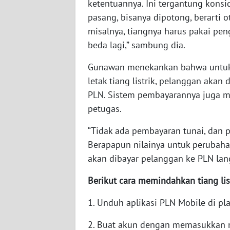
ketentuannya. Ini tergantung konsid
pasang, bisanya dipotong, berarti 
WN
JOGJA
misalnya, tiangnya harus pakai pen
beda lagi,” sambung dia.
WN
Gunawan menekankan bahwa untuk 
JATIM
letak tiang listrik, pelanggan aka
PLN. Sistem pembayarannya juga me
WN
BALI
petugas.
“Tidak ada pembayaran tunai, dan pa
WN
KALBAR
Berapapun nilainya untuk perubaha
akan dibayar pelanggan ke PLN la
WN
Berikut cara memindahkan tiang lis
KALTENG
1. Unduh aplikasi PLN Mobile di pla
WN
KALTARA
2. Buat akun dengan memasukkan 