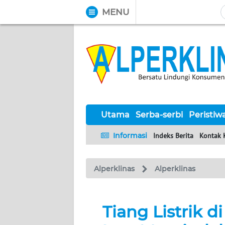
MENU
WAHANA
Tutup
TV
UTAMA
SERBA-
SERBI
Utama
Serba-serbi
Peristiw
Informasi
Indeks Berita
Kontak 
PERISTIWA
Alperklinas
Alperklinas
TOKOH
Informasi
Tiang Listrik 
INDEKS