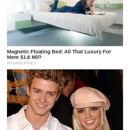
WN
PRIANGAN
TIMUR
WN
SEMARANG
WN
SOLO
WN
BOROBUDUR
WN
MADURA
WN
SURABAYA