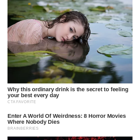
SUMEDANG
WN
CIANJUR
WN
KEPULAUAN
SERIBU
WN
TANGERANG
WN
BINJAI
WN
CIREBON