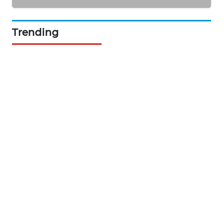
PORTAL
KONSUMEN
Trending
FORWAMKI
ALPERKLINAS
FORJASIDA
TAMBANG
NEWS
SITUNGIR
NEWS
SIDIKALANG
NEWS