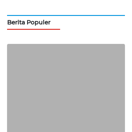
MAWAKA
ID
Berita Populer
MARTABAT
NET
PLN
WATCH
MKLI
LPKKI
LKKI
KOPEKLIN