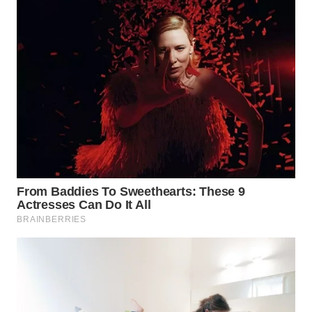
WN
INDRAMAYU
WN
KUNINGAN
WN
MAJALENGKA
WN
SUBANG
WN
SUKABUMI
WN
PURWAKARTA