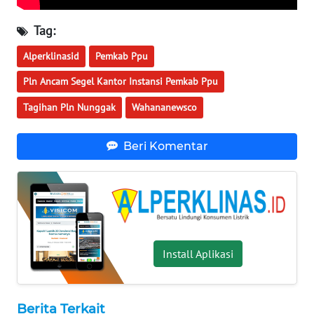
WN
BABEL
Tag:
Alperklinasid
Pemkab Ppu
WN
SUMBAR
Pln Ancam Segel Kantor Instansi Pemkab Ppu
Tagihan Pln Nunggak
Wahananewsco
WN
SUMSEL
Beri Komentar
WN
BENGKULU
WN
LAMPUNG
Install Aplikasi
WN
JATENG
Berita Terkait