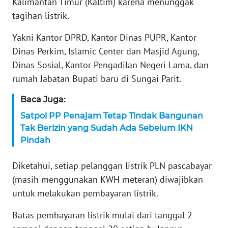
Kalimantan Timur (Kaltim) karena menunggak
tagihan listrik.
KARIR
Yakni Kantor DPRD, Kantor Dinas PUPR, Kantor
DISCLAIMER
Dinas Perkim, Islamic Center dan Masjid Agung,
Dinas Sosial, Kantor Pengadilan Negeri Lama, dan
Wahana
rumah Jabatan Bupati baru di Sungai Parit.
News
Regional
Baca Juga:
Satpol PP Penajam Tetap Tindak Bangunan
WN
Tak Berizin yang Sudah Ada Sebelum IKN
SUMUT
Pindah
WN
Diketahui, setiap pelanggan listrik PLN pascabayar
JAKARTA
(masih menggunakan KWH meteran) diwajibkan
untuk melakukan pembayaran listrik.
WN
JABAR
Batas pembayaran listrik mulai dari tanggal 2