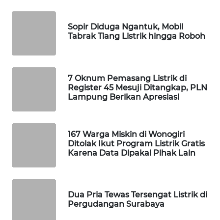
WAHANA
SPORT
Sopir Diduga Ngantuk, Mobil
Tabrak Tiang Listrik hingga Roboh
WAHANA
UMKM
7 Oknum Pemasang Listrik di
WAHANA
Register 45 Mesuji Ditangkap, PLN
SELEB
Lampung Berikan Apresiasi
WAHANA
PERSONA
167 Warga Miskin di Wonogiri
Ditolak Ikut Program Listrik Gratis
Karena Data Dipakai Pihak Lain
WAHANA
OTOMOTIF
WAHANA
Dua Pria Tewas Tersengat Listrik di
HEALTH
Pergudangan Surabaya