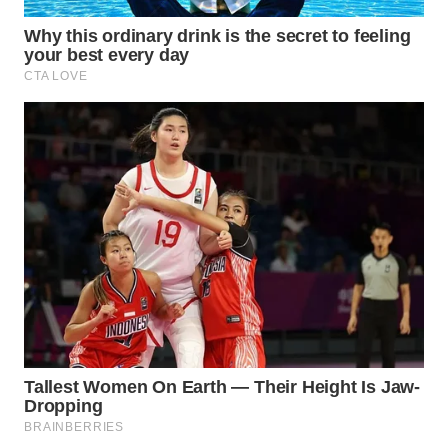
WN
BOGOR
WN
DEPOK
WN
TAPANULI
UTARA
WN
SAMOSIR
WN
PADANG
LAWAS
WN