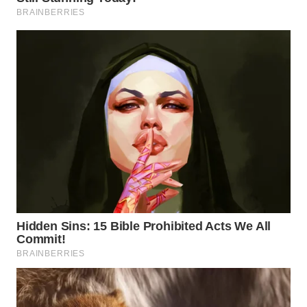
WN
MALUKU
WN
MALUT
WN
DAIRI
WN
DANAU
TOBA
WN
NIAS
WN
LANGKAT