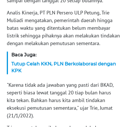
sampai dengan tanggal 20 setiap bulannya.
WN
BANTEN
Analis Kinerja, PT PLN Persero ULP Petung, Trie
Muliadi mengatakan, pemerintah daerah hingga
WN
batas waktu yang ditentukan belum membayar
NTT
listrik sehingga pihaknya akan melakukan tindakan
dengan melakukan pemutusan sementara.
WN
KEPRI
Baca Juga:
Tutup Celah KKN, PLN Berkolaborasi dengan
WN
KPK
PAPUA
"Karena tidak ada jawaban yang pasti dari BKAD,
WN
PAPUA
seperti biasa lewat tanggal 20 tiap bulan harus
BARAT
kita tekan. Bahkan harus kita ambil tindakan
eksekusi pemutusan sementara," ujar Trie, Jumat
WN
(21/1/2022).
RIAU