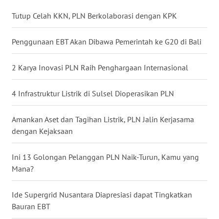
WN
Tutup Celah KKN, PLN Berkolaborasi dengan KPK
NUSANTARA
Penggunaan EBT Akan Dibawa Pemerintah ke G20 di Bali
WN
JOGJA
2 Karya Inovasi PLN Raih Penghargaan Internasional
WN
JATIM
4 Infrastruktur Listrik di Sulsel Dioperasikan PLN
WN
Amankan Aset dan Tagihan Listrik, PLN Jalin Kerjasama
BALI
dengan Kejaksaan
WN
Ini 13 Golongan Pelanggan PLN Naik-Turun, Kamu yang
KALBAR
Mana?
WN
Ide Supergrid Nusantara Diapresiasi dapat Tingkatkan
KALTENG
Bauran EBT