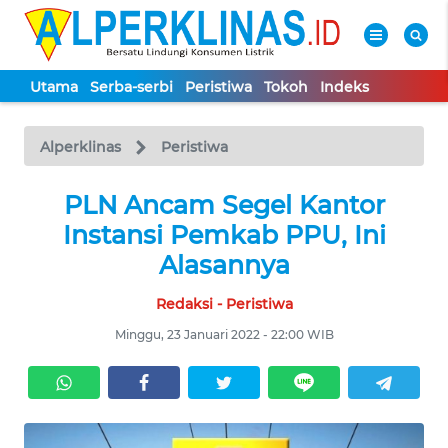
Utama
Serba-serbi
Peristiwa
Tokoh
Indeks
WAHANA
Tutup
TV
Alperklinas
Peristiwa
UTAMA
PLN Ancam Segel Kantor
Instansi Pemkab PPU, Ini
SERBA-
Alasannya
SERBI
Redaksi - Peristiwa
PERISTIWA
Minggu, 23 Januari 2022 - 22:00 WIB
TOKOH
Informasi