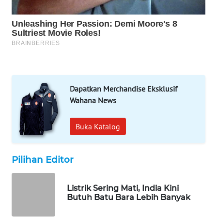
WAHANA
LISTRIK
WAHANA
TRAVEL
WAHANA
Dapatkan Merchandise Eksklusif
TV
Wahana News
WAHANANEWS
Buka Katalog
ID
WAHANANEWS
Pilihan Editor
CO ID
Listrik Sering Mati, India Kini
WAHANANEWS
Butuh Batu Bara Lebih Banyak
NET