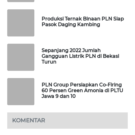
WAHANA
DESA
WISATA
Produksi Ternak Binaan PLN Siap
Pasok Daging Kambing
LAPAK
WAHANA
Sepanjang 2022 Jumlah
Wahana
Gangguan Listrik PLN di Bekasi
Network
Turun
KONSUMEN
LISTRIK
PLN Group Persiapkan Co-Firing
60 Persen Green Amonia di PLTU
Jawa 9 dan 10
MASYARAKAT
KELISTRIKAN
KOMENTAR
WALINKI
ID