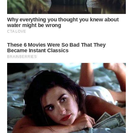
Wahana
Media
Group
WAHANA
NEWS
WAHANA
TANI
WAHANA
ADVOKAT
WAHANA
INFRASTRUKTUR
WAHANA
KONSUMEN