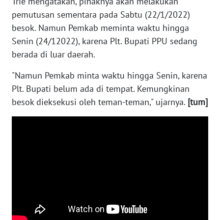
Trie mengatakan, pihaknya akan melakukan
WN
pemutusan sementara pada Sabtu (22/1/2022)
SERAMBI
besok. Namun Pemkab meminta waktu hingga
Senin (24/12022), karena Plt. Bupati PPU sedang
WN
berada di luar daerah.
JAMBI
"Namun Pemkab minta waktu hingga Senin, karena
WN
Plt. Bupati belum ada di tempat. Kemungkinan
SULTRA
besok dieksekusi oleh teman-teman," ujarnya.
[tum]
WN
NTB
WN
SULTENG
WN
SULBAR