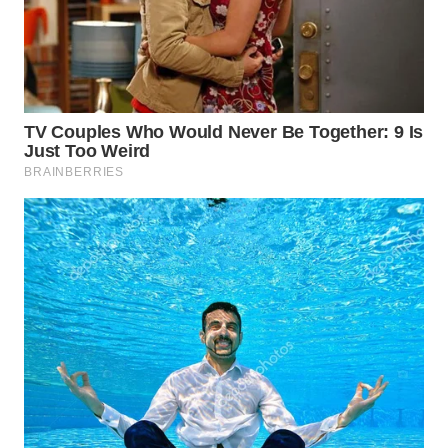
TAPANULI
TENGAH
WN DELI
SERDANG
WN
TEBING
TINGGI
WN
PAKPAK
WN
KARAWANG
WN
BEKASI