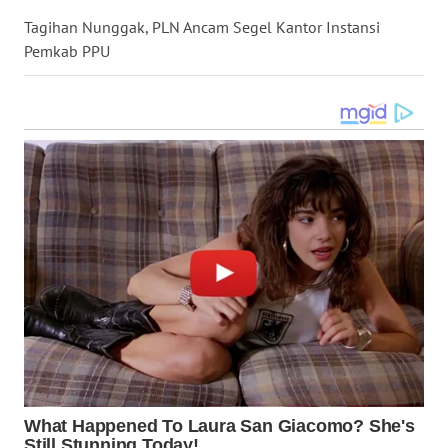
WN
Tagihan Nunggak, PLN Ancam Segel Kantor Instansi
KALTARA
Pemkab PPU
WN
KALSEL
WN
KALTIM
WN
SULSEL
WN
GORONTALO
WN
SULUT