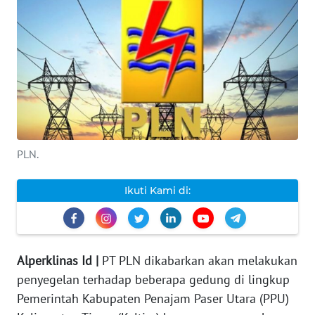
INDEKS
BERITA
KONTAK
KAMI
INFO
IKLAN
PLN.
TENTANG
Ikuti Kami di:
KAMI
PEDOMAN
MEDIA
Alperklinas Id |
PT PLN dikabarkan akan melakukan
SIBER
penyegelan terhadap beberapa gedung di lingkup
Pemerintah Kabupaten Penajam Paser Utara (PPU)
REDAKSI