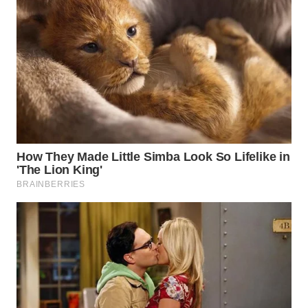
WN
TAPANULI
SELATAN
WN
TANJUNG
LESUNG
WN
KARO
WN
SIMALUNGUN
WN
LABUHANBATU
WN