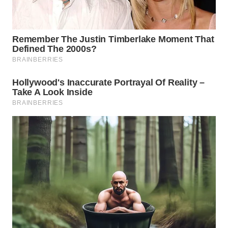
WN
NATUNA
WN
BINTAN
WN
MANDALIKA
WN
LIKUPANG
WN
LABUANBAJO
WN
BORNEO