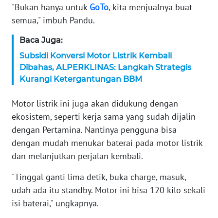
WN
"Bukan hanya untuk
GoTo
, kita menjualnya buat
BANTEN
semua," imbuh Pandu.
WN
Baca Juga:
NTT
Subsidi Konversi Motor Listrik Kembali
Dibahas, ALPERKLINAS: Langkah Strategis
WN
Kurangi Ketergantungan BBM
KEPRI
Motor listrik ini juga akan didukung dengan
WN
ekosistem, seperti kerja sama yang sudah dijalin
PAPUA
dengan Pertamina. Nantinya pengguna bisa
dengan mudah menukar baterai pada motor listrik
WN
dan melanjutkan perjalan kembali.
PAPUA
BARAT
"Tinggal ganti lima detik, buka charge, masuk,
udah ada itu standby. Motor ini bisa 120 kilo sekali
WN
isi baterai," ungkapnya.
RIAU