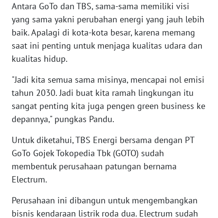
Antara GoTo dan TBS, sama-sama memiliki visi
WN
yang sama yakni perubahan energi yang jauh lebih
SERAMBI
baik. Apalagi di kota-kota besar, karena memang
saat ini penting untuk menjaga kualitas udara dan
WN
JAMBI
kualitas hidup.
"Jadi kita semua sama misinya, mencapai nol emisi
WN
tahun 2030. Jadi buat kita ramah lingkungan itu
SULTRA
sangat penting kita juga pengen green business ke
depannya," pungkas Pandu.
WN
NTB
Untuk diketahui, TBS Energi bersama dengan PT
GoTo Gojek Tokopedia Tbk (GOTO) sudah
WN
membentuk perusahaan patungan bernama
SULTENG
Electrum.
WN
Perusahaan ini dibangun untuk mengembangkan
SULBAR
bisnis kendaraan listrik roda dua. Electrum sudah