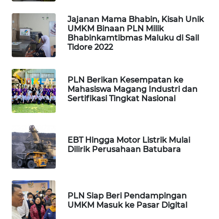
WAHANA
SPORT
Jajanan Mama Bhabin, Kisah Unik
UMKM Binaan PLN Milik
Bhabinkamtibmas Maluku di Sail
WAHANA
Tidore 2022
UMKM
PLN Berikan Kesempatan ke
WAHANA
Mahasiswa Magang Industri dan
SELEB
Sertifikasi Tingkat Nasional
WAHANA
PERSONA
EBT Hingga Motor Listrik Mulai
Dilirik Perusahaan Batubara
WAHANA
OTOMOTIF
WAHANA
PLN Siap Beri Pendampingan
HEALTH
UMKM Masuk ke Pasar Digital