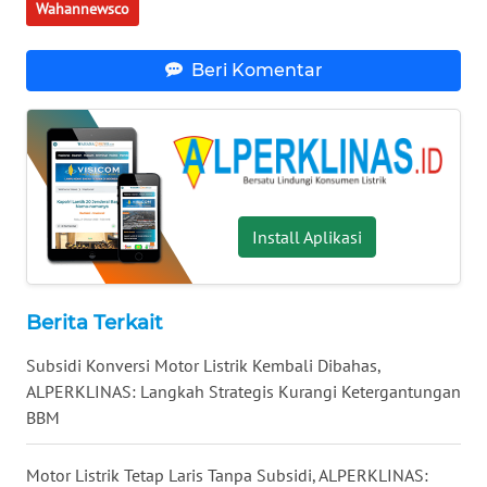
Wahannewsco
WN
NUSANTARA
Beri Komentar
WN
JOGJA
WN
JATIM
Install Aplikasi
WN
BALI
Berita Terkait
WN
KALBAR
Subsidi Konversi Motor Listrik Kembali Dibahas,
ALPERKLINAS: Langkah Strategis Kurangi Ketergantungan
BBM
WN
KALTENG
Motor Listrik Tetap Laris Tanpa Subsidi, ALPERKLINAS: