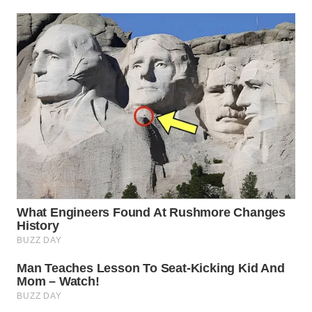
WN
TAPANULI
SELATAN
WN
TANJUNG
LESUNG
WN
KARO
WN
SIMALUNGUN
WN
LABUHANBATU
WN