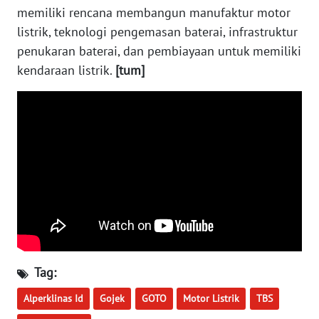
memiliki rencana membangun manufaktur motor
WN
BABEL
listrik, teknologi pengemasan baterai, infrastruktur
penukaran baterai, dan pembiayaan untuk memiliki
WN
kendaraan listrik.
[tum]
SUMBAR
WN
SUMSEL
WN
BENGKULU
WN
LAMPUNG
Tag:
WN
JATENG
Alperklinas Id
Gojek
GOTO
Motor Listrik
TBS