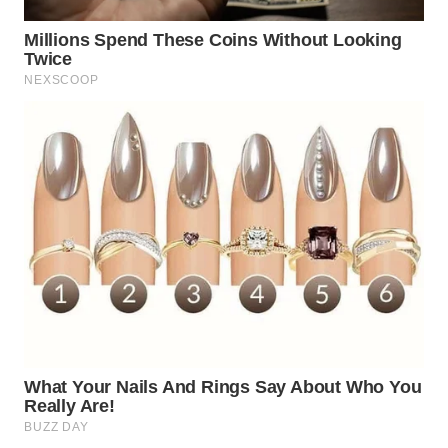
Wahana
Media
Group
WAHANA
NEWS
WAHANA
TANI
WAHANA
ADVOKAT
WAHANA
INFRASTRUKTUR
WAHANA
KONSUMEN