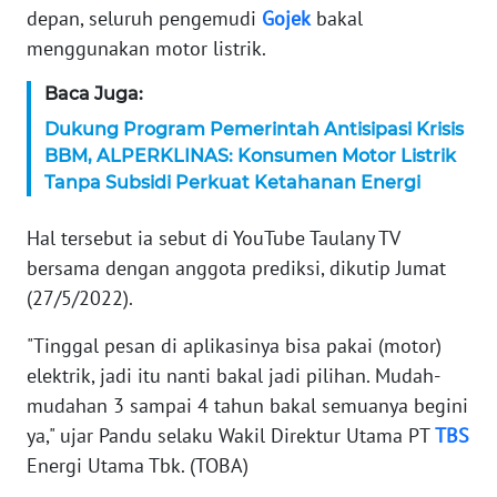
depan, seluruh pengemudi
Gojek
bakal
KARIR
menggunakan motor listrik.
Baca Juga:
DISCLAIMER
Dukung Program Pemerintah Antisipasi Krisis
BBM, ALPERKLINAS: Konsumen Motor Listrik
Wahana
News
Tanpa Subsidi Perkuat Ketahanan Energi
Regional
Hal tersebut ia sebut di YouTube Taulany TV
WN
bersama dengan anggota prediksi, dikutip Jumat
SUMUT
(27/5/2022).
WN
"Tinggal pesan di aplikasinya bisa pakai (motor)
JAKARTA
elektrik, jadi itu nanti bakal jadi pilihan. Mudah-
mudahan 3 sampai 4 tahun bakal semuanya begini
WN
ya," ujar Pandu selaku Wakil Direktur Utama PT
TBS
JABAR
Energi Utama Tbk. (TOBA)