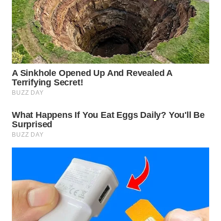
WN
PRIANGAN
TIMUR
WN
SEMARANG
WN
SOLO
WN
BOROBUDUR
WN
MADURA
WN
SURABAYA