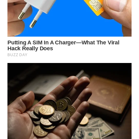
WN
NATUNA
WN
BINTAN
WN
MANDALIKA
WN
LIKUPANG
WN
LABUANBAJO
WN
BORNEO