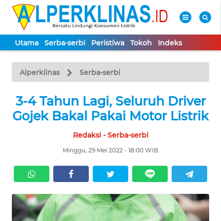
Utama
Serba-serbi
Peristiwa
Tokoh
Indeks
WAHANA
Tutup
TV
Alperklinas
Serba-serbi
UTAMA
3-4 Tahun Lagi, Seluruh Driver
Gojek Bakal Pakai Motor Listrik
SERBA-
Redaksi - Serba-serbi
SERBI
Minggu, 29 Mei 2022 - 18:00 WIB
PERISTIWA
TOKOH
Informasi