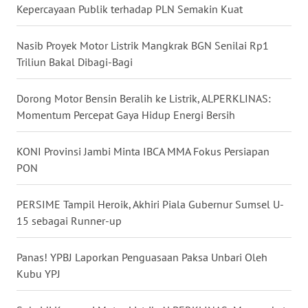
WN
Kepercayaan Publik terhadap PLN Semakin Kuat
KALTARA
Nasib Proyek Motor Listrik Mangkrak BGN Senilai Rp1
WN
Triliun Bakal Dibagi-Bagi
KALSEL
Dorong Motor Bensin Beralih ke Listrik, ALPERKLINAS:
WN
Momentum Percepat Gaya Hidup Energi Bersih
KALTIM
KONI Provinsi Jambi Minta IBCA MMA Fokus Persiapan
WN
PON
SULSEL
PERSIME Tampil Heroik, Akhiri Piala Gubernur Sumsel U-
WN
15 sebagai Runner-up
GORONTALO
Panas! YPBJ Laporkan Penguasaan Paksa Unbari Oleh
WN
Kubu YPJ ‎
SULUT