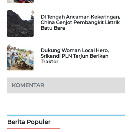
WAHANA
DESA
WISATA
Di Tengah Ancaman Kekeringan,
China Genjot Pembangkit Listrik
Batu Bara
LAPAK
WAHANA
Dukung Woman Local Hero,
Wahana
Srikandi PLN Terjun Berikan
Network
Traktor
KONSUMEN
LISTRIK
KOMENTAR
MASYARAKAT
KELISTRIKAN
WALINKI
Berita Populer
ID