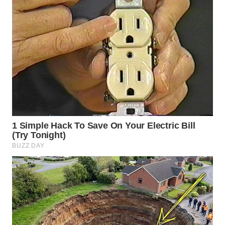
WN
INDRAMAYU
WN
KUNINGAN
WN
MAJALENGKA
WN
SUBANG
WN
SUKABUMI
WN
PURWAKARTA