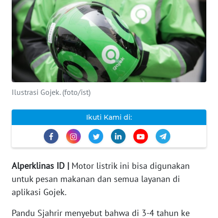
INDEKS
BERITA
KONTAK
KAMI
Ilustrasi Gojek. (foto/ist)
INFO
IKLAN
Ikuti Kami di:
TENTANG
KAMI
PEDOMAN
Alperklinas ID |
Motor listrik ini bisa digunakan
MEDIA
untuk pesan makanan dan semua layanan di
SIBER
aplikasi Gojek.
REDAKSI
Pandu Sjahrir menyebut bahwa di 3-4 tahun ke