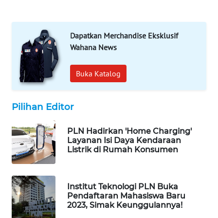
WAHANA
LISTRIK
Dapatkan Merchandise Eksklusif
WAHANA
Wahana News
TRAVEL
Buka Katalog
WAHANA
TV
Pilihan Editor
WAHANANEWS
ID
PLN Hadirkan 'Home Charging'
Layanan Isi Daya Kendaraan
Listrik di Rumah Konsumen
WAHANANEWS
CO ID
Institut Teknologi PLN Buka
WAHANANEWS
Pendaftaran Mahasiswa Baru
NET
2023, Simak Keunggulannya!