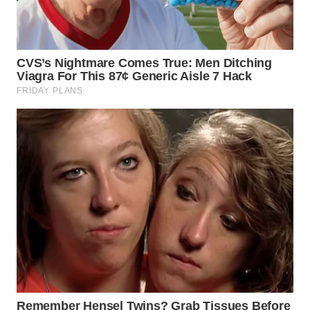
WN
BOGOR
WN
DEPOK
WN
TAPANULI
UTARA
WN
SAMOSIR
WN
PADANG
LAWAS
WN