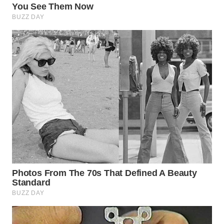
SUMEDANG
WN
CIANJUR
WN
KEPULAUAN
SERIBU
WN
TANGERANG
WN
BINJAI
WN
CIREBON