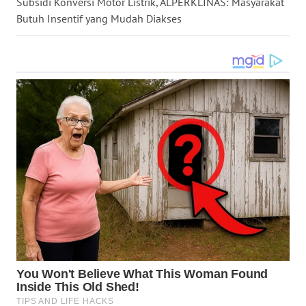
Subsidi Konversi Motor Listrik, ALPERKLINAS: Masyarakat
WN
Butuh Insentif yang Mudah Diakses
MALUKU
WN
MALUT
WN
DAIRI
WN
DANAU
TOBA
WN
NIAS
WN
LANGKAT