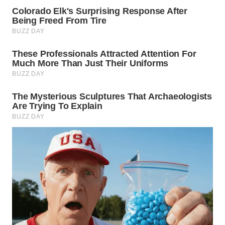
TAPANULI
TENGAH
WN DELI
SERDANG
WN
TEBING
TINGGI
WN
PAKPAK
WN
KARAWANG
WN
BEKASI