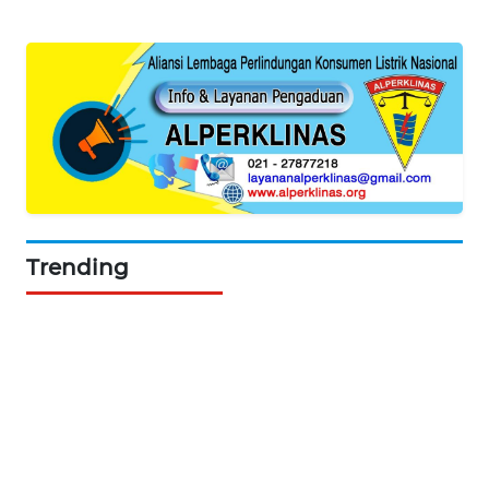
MAWAKA
ID
MARTABAT
NET
PLN
WATCH
Trending
MKLI
LPKKI
LKKI
KOPEKLIN