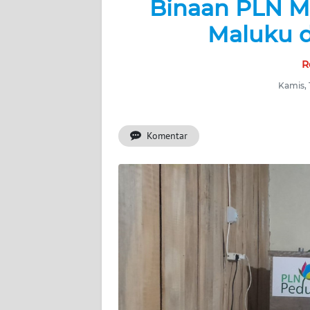
Binaan PLN M
BERITA
Maluku di
KONTAK
KAMI
R
Kamis, 
INFO
IKLAN
Komentar
TENTANG
KAMI
PEDOMAN
MEDIA
SIBER
REDAKSI
KARIR