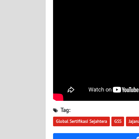
WN
SUMBAR
WN
SUMSEL
WN
BENGKULU
WN
LAMPUNG
WN
Tag:
JATENG
Global Sertifikasi Sejahtera
GSS
Jajan
WN
NUSANTARA