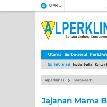
MENU
WAHANA
Tutup
TV
UTAMA
SERBA-
SERBI
Utama
Serba-serbi
Peristiw
Informasi
Indeks Berita
Kontak 
PERISTIWA
Alperklinas
Serba-serbi
TOKOH
Informasi
Jajanan Mama B
INDEKS