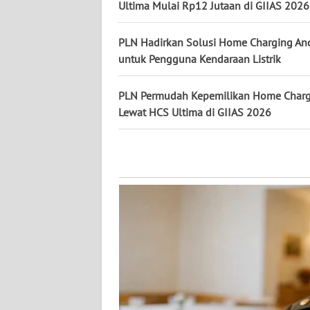
Ultima Mulai Rp12 Jutaan di GIIAS 2026
WN
KALSEL
PLN Hadirkan Solusi Home Charging An
untuk Pengguna Kendaraan Listrik
WN
KALTIM
PLN Permudah Kepemilikan Home Charg
Lewat HCS Ultima di GIIAS 2026
WN
SULSEL
WN
GORONTALO
WN
SULUT
WN
MALUKU