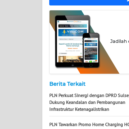
WN
JOGJA
WN
JATIM
Jadilah
WN
BALI
WN
KALBAR
Berita Terkait
PLN Perkuat Sinergi dengan DPRD Sulse
WN
KALTENG
Dukung Keandalan dan Pembangunan
Infrastruktur Ketenagalistrikan
WN
KALTARA
PLN Tawarkan Promo Home Charging H