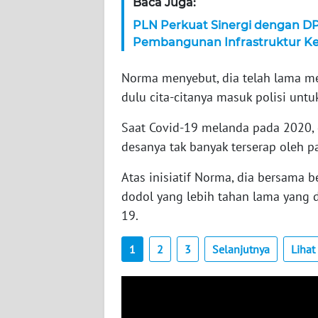
Baca Juga:
PLN Perkuat Sinergi dengan D
WN
Pembangunan Infrastruktur Ket
JAMBI
Norma menyebut, dia telah lama m
WN
dulu cita-citanya masuk polisi un
SULTRA
Saat Covid-19 melanda pada 2020, 
WN
desanya tak banyak terserap oleh pa
NTB
Atas inisiatif Norma, dia bersama 
WN
dodol yang lebih tahan lama yang 
SULTENG
19.
WN
1
2
3
Selanjutnya
Liha
SULBAR
WN
BABEL