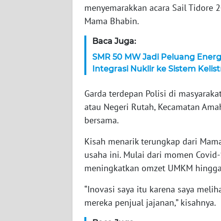
menyemarakkan acara Sail Tidore 20
WN
Mama Bhabin.
NTT
Baca Juga:
WN
SMR 50 MW Jadi Peluang Ener
KEPRI
Integrasi Nuklir ke Sistem Kelis
WN
Garda terdepan Polisi di masyaraka
PAPUA
atau Negeri Rutah, Kecamatan Ama
bersama.
WN
PAPUA
Kisah menarik terungkap dari Mam
BARAT
usaha ini. Mulai dari momen Covid
meningkatkan omzet UMKM hingga 
WN
RIAU
“Inovasi saya itu karena saya melih
mereka penjual jajanan,” kisahnya.
WN
SERAMBI