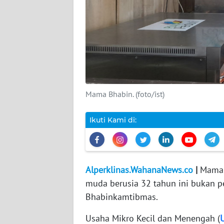
DISCLAIMER
Wahana
News
Regional
WN
Mama Bhabin. (foto/ist)
SUMUT
Ikuti Kami di:
WN
JAKARTA
WN
Alperklinas.WahanaNews.co
|
Mama B
JABAR
muda berusia 32 tahun ini bukan p
Bhabinkamtibmas.
WN
BANTEN
Usaha Mikro Kecil dan Menengah (