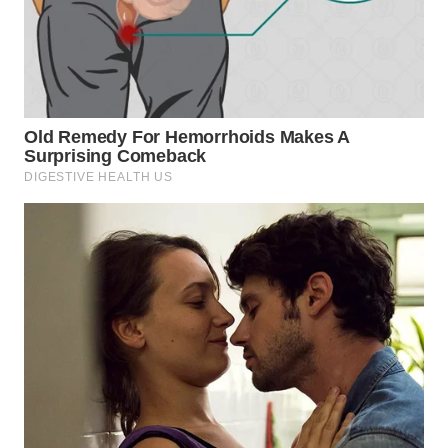
SUMEDANG
WN
CIANJUR
WN
KEPULAUAN
SERIBU
WN
TANGERANG
WN
BINJAI
WN
CIREBON