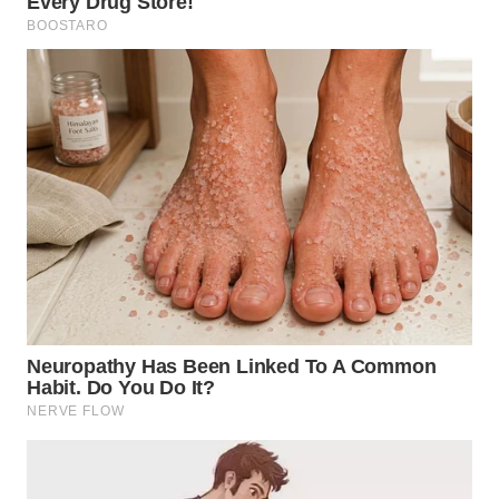
TAPANULI
TENGAH
WN DELI
SERDANG
WN
TEBING
TINGGI
WN
PAKPAK
WN
KARAWANG
WN
BEKASI