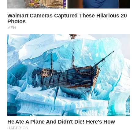
WAHANA
SPORT
WAHANA
UMKM
WAHANA
SELEB
WAHANA
PERSONA
WAHANA
OTOMOTIF
WAHANA
HEALTH