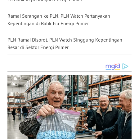
WN
MALUKU
Ramai Serangan ke PLN, PLN Watch Pertanyakan
Kepentingan di Balik Isu Energi Primer
WN
MALUT
PLN Ramai Disorot, PLN Watch Singgung Kepentingan
Besar di Sektor Energi Primer
WN
DAIRI
WN
DANAU
TOBA
WN
NIAS
WN
LANGKAT