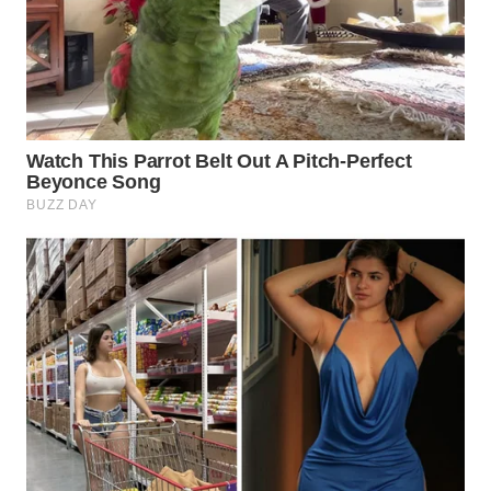
WAHANA
LISTRIK
WAHANA
TRAVEL
WAHANA
TV
WAHANANEWS
ID
WAHANANEWS
CO ID
WAHANANEWS
NET