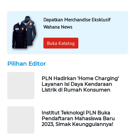
WAHANA
DESA
WISATA
Dapatkan Merchandise Eksklusif
Wahana News
LAPAK
WAHANA
Buka Katalog
Wahana
Network
Pilihan Editor
KONSUMEN
PLN Hadirkan 'Home Charging'
LISTRIK
Layanan Isi Daya Kendaraan
Listrik di Rumah Konsumen
MASYARAKAT
KELISTRIKAN
Institut Teknologi PLN Buka
Pendaftaran Mahasiswa Baru
WALINKI
2023, Simak Keunggulannya!
ID