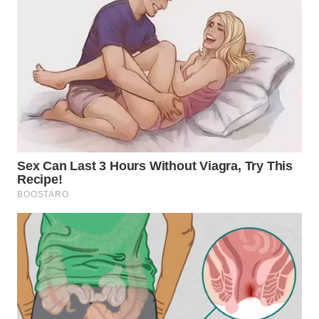
WN
BOGOR
WN
DEPOK
WN
TAPANULI
UTARA
WN
SAMOSIR
WN
PADANG
LAWAS
WN