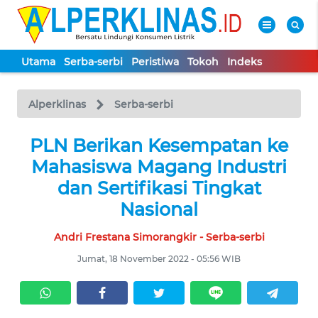
Utama
Serba-serbi
Peristiwa
Tokoh
Indeks
WAHANA
Tutup
TV
Alperklinas
Serba-serbi
UTAMA
PLN Berikan Kesempatan ke
Mahasiswa Magang Industri
SERBA-
dan Sertifikasi Tingkat
SERBI
Nasional
Andri Frestana Simorangkir - Serba-serbi
PERISTIWA
Jumat, 18 November 2022 - 05:56 WIB
TOKOH
Informasi