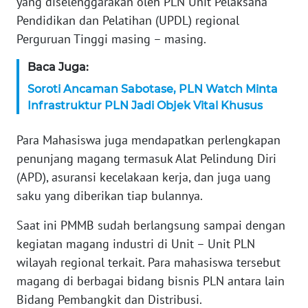
yang diselenggarakan oleh PLN Unit Pelaksana
WN
Pendidikan dan Pelatihan (UPDL) regional
SERAMBI
Perguruan Tinggi masing – masing.
WN
Baca Juga:
JAMBI
Soroti Ancaman Sabotase, PLN Watch Minta
Infrastruktur PLN Jadi Objek Vital Khusus
WN
SULTRA
Para Mahasiswa juga mendapatkan perlengkapan
penunjang magang termasuk Alat Pelindung Diri
WN
(APD), asuransi kecelakaan kerja, dan juga uang
NTB
saku yang diberikan tiap bulannya.
WN
Saat ini PMMB sudah berlangsung sampai dengan
SULTENG
kegiatan magang industri di Unit – Unit PLN
wilayah regional terkait. Para mahasiswa tersebut
WN
magang di berbagai bidang bisnis PLN antara lain
SULBAR
Bidang Pembangkit dan Distribusi.