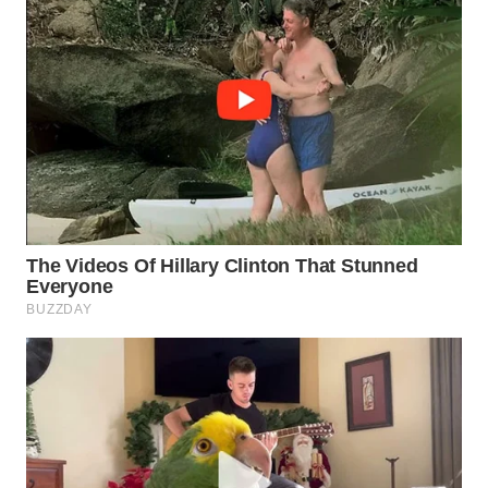
Wahana
Media
Group
WAHANA
NEWS
WAHANA
TANI
WAHANA
ADVOKAT
WAHANA
INFRASTRUKTUR
WAHANA
KONSUMEN