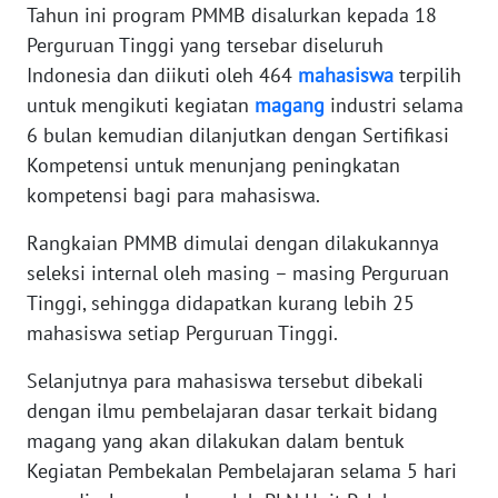
WN
Tahun ini program PMMB disalurkan kepada 18
BANTEN
Perguruan Tinggi yang tersebar diseluruh
Indonesia dan diikuti oleh 464
mahasiswa
terpilih
WN
untuk mengikuti kegiatan
magang
industri selama
NTT
6 bulan kemudian dilanjutkan dengan Sertifikasi
Kompetensi untuk menunjang peningkatan
WN
kompetensi bagi para mahasiswa.
KEPRI
Rangkaian PMMB dimulai dengan dilakukannya
WN
seleksi internal oleh masing – masing Perguruan
PAPUA
Tinggi, sehingga didapatkan kurang lebih 25
mahasiswa setiap Perguruan Tinggi.
WN
PAPUA
Selanjutnya para mahasiswa tersebut dibekali
BARAT
dengan ilmu pembelajaran dasar terkait bidang
magang yang akan dilakukan dalam bentuk
WN
RIAU
Kegiatan Pembekalan Pembelajaran selama 5 hari