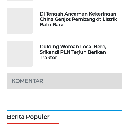
PORTAL
KONSUMEN
Di Tengah Ancaman Kekeringan,
China Genjot Pembangkit Listrik
FORWAMKI
Batu Bara
ALPERKLINAS
Dukung Woman Local Hero,
Srikandi PLN Terjun Berikan
FORJASIDA
Traktor
TAMBANG
NEWS
KOMENTAR
SITUNGIR
NEWS
SIDIKALANG
Berita Populer
NEWS