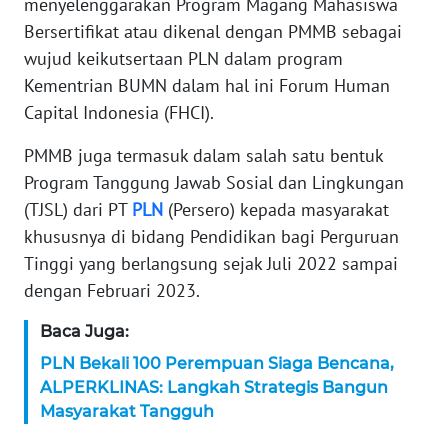
menyelenggarakan Program Magang Mahasiswa
Bersertifikat atau dikenal dengan PMMB sebagai
KARIR
wujud keikutsertaan PLN dalam program
Kementrian BUMN dalam hal ini Forum Human
DISCLAIMER
Capital Indonesia (FHCI).
Wahana
PMMB juga termasuk dalam salah satu bentuk
News
Regional
Program Tanggung Jawab Sosial dan Lingkungan
(TJSL) dari PT
PLN
(Persero) kepada masyarakat
WN
khususnya di bidang Pendidikan bagi Perguruan
SUMUT
Tinggi yang berlangsung sejak Juli 2022 sampai
dengan Februari 2023.
WN
JAKARTA
Baca Juga:
PLN Bekali 100 Perempuan Siaga Bencana,
WN
ALPERKLINAS: Langkah Strategis Bangun
JABAR
Masyarakat Tangguh