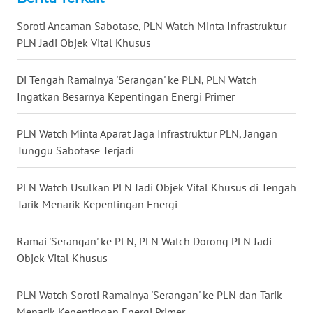
WN
KALTARA
Soroti Ancaman Sabotase, PLN Watch Minta Infrastruktur
PLN Jadi Objek Vital Khusus
WN
KALSEL
Di Tengah Ramainya 'Serangan' ke PLN, PLN Watch
Ingatkan Besarnya Kepentingan Energi Primer
WN
KALTIM
PLN Watch Minta Aparat Jaga Infrastruktur PLN, Jangan
Tunggu Sabotase Terjadi
WN
SULSEL
PLN Watch Usulkan PLN Jadi Objek Vital Khusus di Tengah
Tarik Menarik Kepentingan Energi
WN
GORONTALO
Ramai 'Serangan' ke PLN, PLN Watch Dorong PLN Jadi
Objek Vital Khusus
WN
SULUT
PLN Watch Soroti Ramainya 'Serangan' ke PLN dan Tarik
Menarik Kepentingan Energi Primer