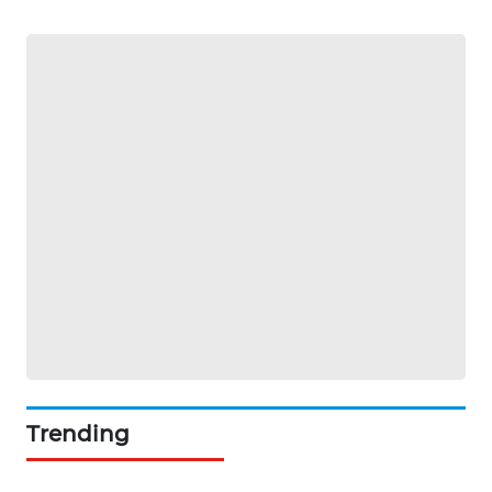
SIBARAGAS
NEWS
METRO
SIANTAR
NEWS
METRO
MEDAN
NEWS
METRO
JAKARTA
NEWS
KRT
Trending
NEWS