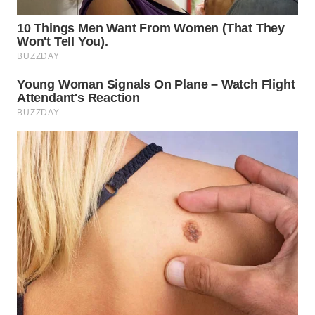
WN
INDRAMAYU
WN
KUNINGAN
WN
MAJALENGKA
WN
SUBANG
WN
SUKABUMI
WN
PURWAKARTA