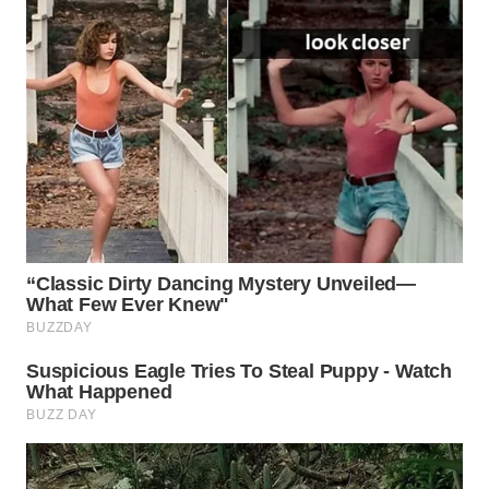
WN
NATUNA
WN
BINTAN
WN
MANDALIKA
WN
LIKUPANG
WN
LABUANBAJO
WN
BORNEO