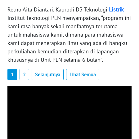
WN
Retno Aita Diantari, Kaprodi D3 Teknologi
Listrik
BABEL
Institut Teknologi PLN menyampaikan, “program ini
kami rasa banyak sekali manfaatnya terutama
WN
untuk mahasiswa kami, dimana para mahasiswa
SUMBAR
kami dapat menerapkan ilmu yang ada di bangku
perkuliahan kemudian diterapkan di lapangan
WN
SUMSEL
khususnya di Unit PLN selama 6 bulan”.
1
2
Selanjutnya
Lihat Semua
WN
BENGKULU
WN
LAMPUNG
WN
JATENG