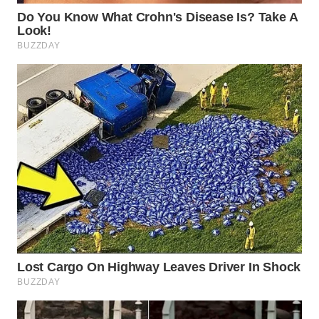
WN
PRIANGAN
TIMUR
WN
SEMARANG
WN
SOLO
WN
BOROBUDUR
WN
MADURA
WN
SURABAYA