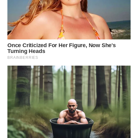
SUMEDANG
WN
CIANJUR
WN
KEPULAUAN
SERIBU
WN
TANGERANG
WN
BINJAI
WN
CIREBON