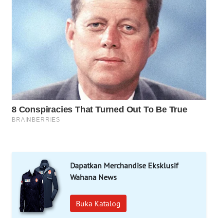
WAHANA
SPORT
WAHANA
UMKM
WAHANA
SELEB
WAHANA
PERSONA
WAHANA
OTOMOTIF
Dapatkan Merchandise Eksklusif
Wahana News
WAHANA
HEALTH
Buka Katalog