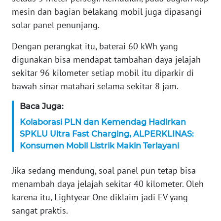
WN
mesin dan bagian belakang mobil juga dipasangi
BANTEN
solar panel penunjang.
WN
Dengan perangkat itu, baterai 60 kWh yang
NTT
digunakan bisa mendapat tambahan daya jelajah
sekitar 96 kilometer setiap mobil itu diparkir di
WN
bawah sinar matahari selama sekitar 8 jam.
KEPRI
Baca Juga:
WN
Kolaborasi PLN dan Kemendag Hadirkan
PAPUA
SPKLU Ultra Fast Charging, ALPERKLINAS:
Konsumen Mobil Listrik Makin Terlayani
WN
PAPUA
Jika sedang mendung, soal panel pun tetap bisa
BARAT
menambah daya jelajah sekitar 40 kilometer. Oleh
karena itu, Lightyear One diklaim jadi EV yang
WN
RIAU
sangat praktis.