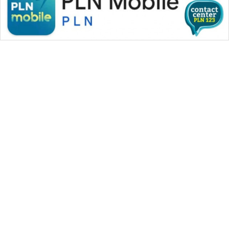
WAHANA MEDIA GROUP
|
|
|
WAHANA NEWS co
WAHANA TANI
WAHANA ADVOKAT
|
|
WAHANA INFRASTRUKTUR
WAHANA KONSUMEN
|
|
|
WAHANA LISTRIK
WAHANA TRAVEL
WAHANA TV
|
|
|
WAHANANEWS id
WAHANANEWS CO ID
WAHANANEWS NET