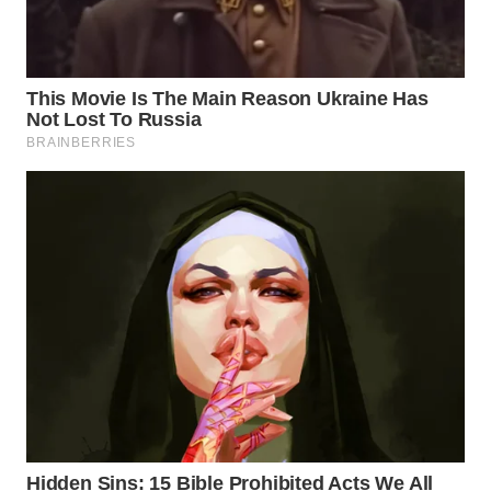
Wahana
Media
Group
WAHANA
NEWS
WAHANA
TANI
WAHANA
ADVOKAT
WAHANA
INFRASTRUKTUR
WAHANA
KONSUMEN