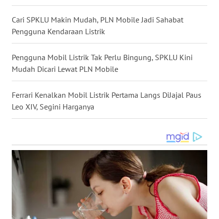
WN
KALTARA
Cari SPKLU Makin Mudah, PLN Mobile Jadi Sahabat
Pengguna Kendaraan Listrik
WN
KALSEL
Pengguna Mobil Listrik Tak Perlu Bingung, SPKLU Kini
Mudah Dicari Lewat PLN Mobile
WN
KALTIM
Ferrari Kenalkan Mobil Listrik Pertama Langs DiJajal Paus
Leo XIV, Segini Harganya
WN
SULSEL
WN
GORONTALO
WN
SULUT