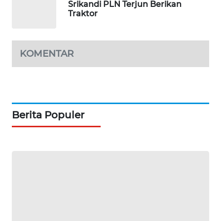
Srikandi PLN Terjun Berikan
PORTAL
Traktor
KONSUMEN
FORWAMKI
KOMENTAR
ALPERKLINAS
FORJASIDA
Berita Populer
TAMBANG
NEWS
SITUNGIR
NEWS
SIDIKALANG
NEWS