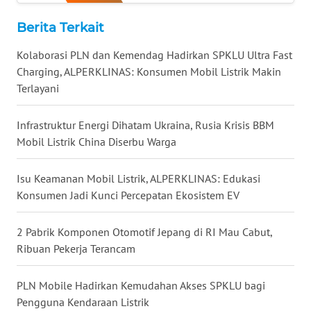
WN
NUSANTARA
Berita Terkait
Kolaborasi PLN dan Kemendag Hadirkan SPKLU Ultra Fast
WN
Charging, ALPERKLINAS: Konsumen Mobil Listrik Makin
JOGJA
Terlayani
WN
Infrastruktur Energi Dihatam Ukraina, Rusia Krisis BBM
JATIM
Mobil Listrik China Diserbu Warga
WN
Isu Keamanan Mobil Listrik, ALPERKLINAS: Edukasi
BALI
Konsumen Jadi Kunci Percepatan Ekosistem EV
WN
KALBAR
2 Pabrik Komponen Otomotif Jepang di RI Mau Cabut,
Ribuan Pekerja Terancam
WN
KALTENG
PLN Mobile Hadirkan Kemudahan Akses SPKLU bagi
Pengguna Kendaraan Listrik