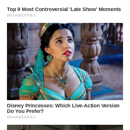
TAPANULI
TENGAH
WN DELI
SERDANG
WN
TEBING
TINGGI
WN
PAKPAK
WN
KARAWANG
WN
BEKASI