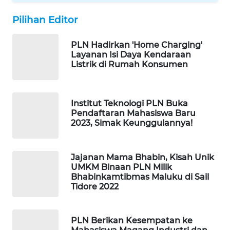
WAHANA
DESA
Pilihan Editor
WISATA
PLN Hadirkan 'Home Charging'
LAPAK
Layanan Isi Daya Kendaraan
Listrik di Rumah Konsumen
WAHANA
Wahana
Network
Institut Teknologi PLN Buka
Pendaftaran Mahasiswa Baru
2023, Simak Keunggulannya!
KONSUMEN
LISTRIK
Jajanan Mama Bhabin, Kisah Unik
MASYARAKAT
UMKM Binaan PLN Milik
Bhabinkamtibmas Maluku di Sail
KELISTRIKAN
Tidore 2022
WALINKI
ID
PLN Berikan Kesempatan ke