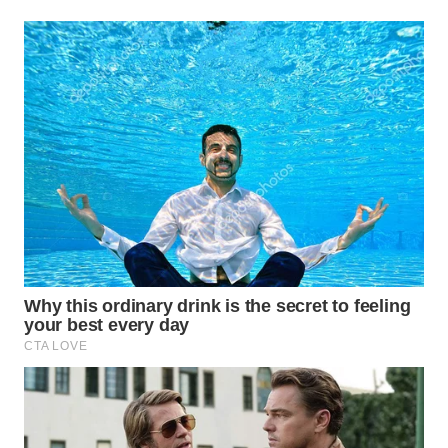
WN
PRIANGAN
TIMUR
WN
SEMARANG
WN
SOLO
WN
BOROBUDUR
WN
MADURA
WN
SURABAYA