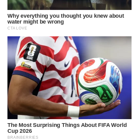
WN
INDRAMAYU
WN
KUNINGAN
WN
MAJALENGKA
WN
SUBANG
WN
SUKABUMI
WN
PURWAKARTA