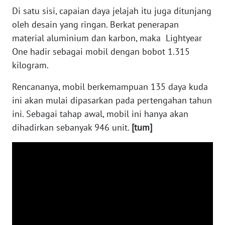
Di satu sisi, capaian daya jelajah itu juga ditunjang
WN
SERAMBI
oleh desain yang ringan. Berkat penerapan
material aluminium dan karbon, maka Lightyear
WN
One hadir sebagai mobil dengan bobot 1.315
JAMBI
kilogram.
Rencananya, mobil berkemampuan 135 daya kuda
WN
SULTRA
ini akan mulai dipasarkan pada pertengahan tahun
ini. Sebagai tahap awal, mobil ini hanya akan
WN
dihadirkan sebanyak 946 unit.
[tum]
NTB
WN
SULTENG
WN
SULBAR