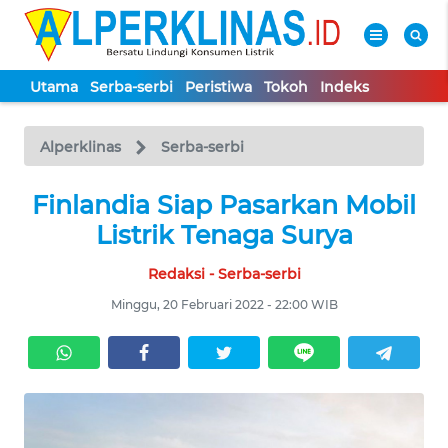
Utama
Serba-serbi
Peristiwa
Tokoh
Indeks
WAHANA
Tutup
TV
Alperklinas
Serba-serbi
UTAMA
Finlandia Siap Pasarkan Mobil
Listrik Tenaga Surya
SERBA-
Redaksi - Serba-serbi
SERBI
Minggu, 20 Februari 2022 - 22:00 WIB
PERISTIWA
TOKOH
Informasi