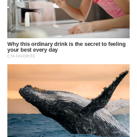
WN
MALUKU
WN
MALUT
WN
DAIRI
WN
DANAU
TOBA
WN
NIAS
WN
LANGKAT