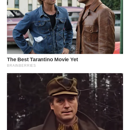
WN
NATUNA
WN
BINTAN
WN
MANDALIKA
WN
LIKUPANG
WN
LABUANBAJO
WN
BORNEO