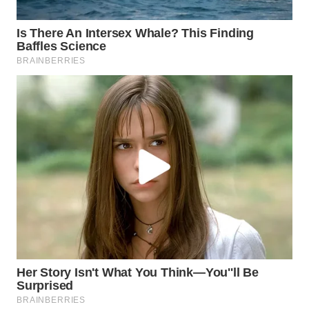
WN
TAPANULI
SELATAN
WN
TANJUNG
LESUNG
WN
KARO
WN
SIMALUNGUN
WN
LABUHANBATU
WN