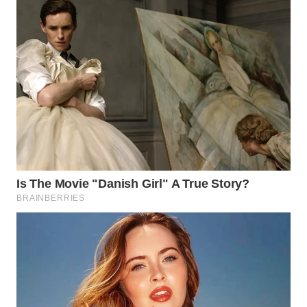
WN
BOGOR
WN
DEPOK
WN
TAPANULI
UTARA
WN
SAMOSIR
WN
PADANG
LAWAS
WN