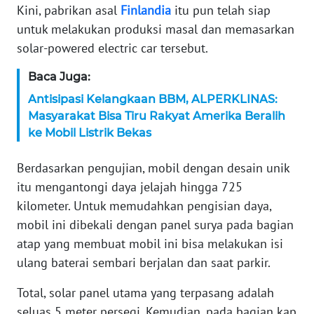
Kini, pabrikan asal
Finlandia
itu pun telah siap
KARIR
untuk melakukan produksi masal dan memasarkan
solar-powered electric car tersebut.
DISCLAIMER
Baca Juga:
Antisipasi Kelangkaan BBM, ALPERKLINAS:
Wahana
News
Masyarakat Bisa Tiru Rakyat Amerika Beralih
Regional
ke Mobil Listrik Bekas
WN
Berdasarkan pengujian, mobil dengan desain unik
SUMUT
itu mengantongi daya jelajah hingga 725
kilometer. Untuk memudahkan pengisian daya,
WN
mobil ini dibekali dengan panel surya pada bagian
JAKARTA
atap yang membuat mobil ini bisa melakukan isi
ulang baterai sembari berjalan dan saat parkir.
WN
JABAR
Total, solar panel utama yang terpasang adalah
seluas 5 meter persegi. Kemudian, pada bagian kap