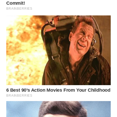
WAHANA
LISTRIK
WAHANA
TRAVEL
WAHANA
TV
WAHANANEWS
ID
WAHANANEWS
CO ID
WAHANANEWS
NET