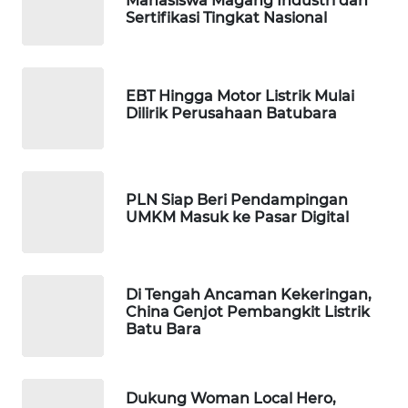
Mahasiswa Magang Industri dan
Sertifikasi Tingkat Nasional
MAWAKA
ID
MARTABAT
EBT Hingga Motor Listrik Mulai
NET
Dilirik Perusahaan Batubara
PLN
WATCH
PLN Siap Beri Pendampingan
UMKM Masuk ke Pasar Digital
MKLI
LPKKI
Di Tengah Ancaman Kekeringan,
China Genjot Pembangkit Listrik
LKKI
Batu Bara
KOPEKLIN
Dukung Woman Local Hero,