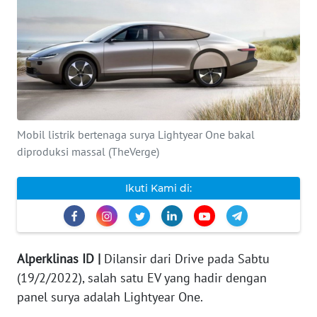
INDEKS
BERITA
KONTAK
KAMI
Mobil listrik bertenaga surya Lightyear One bakal
INFO
IKLAN
diproduksi massal (TheVerge)
TENTANG
Ikuti Kami di:
KAMI
PEDOMAN
MEDIA
Alperklinas ID |
Dilansir dari Drive pada Sabtu
SIBER
(19/2/2022), salah satu EV yang hadir dengan
panel surya adalah Lightyear One.
REDAKSI