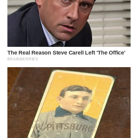
WAHANA
LISTRIK
WAHANA
TRAVEL
WAHANA
TV
WAHANANEWS
ID
WAHANANEWS
CO ID
WAHANANEWS
NET