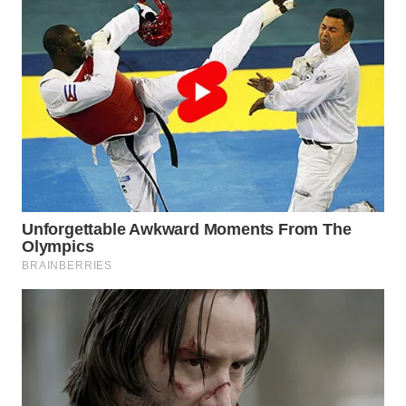
WN
TAPANULI
SELATAN
WN
TANJUNG
LESUNG
WN
KARO
WN
SIMALUNGUN
WN
LABUHANBATU
WN