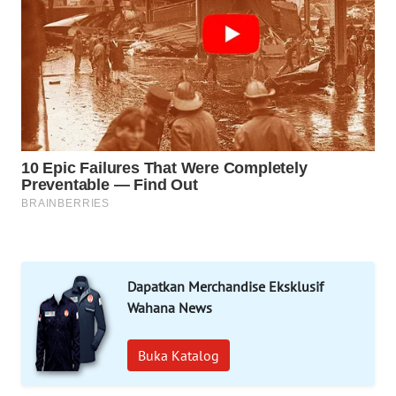
MAWAKA
ID
MARTABAT
NET
PLN
WATCH
MKLI
LPKKI
Dapatkan Merchandise Eksklusif
Wahana News
LKKI
Buka Katalog
KOPEKLIN