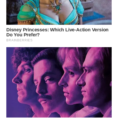
WN
PRIANGAN
TIMUR
WN
SEMARANG
WN
SOLO
WN
BOROBUDUR
WN
MADURA
WN
SURABAYA