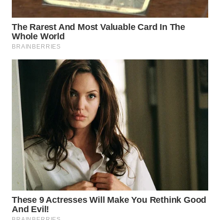
WAHANA
SPORT
WAHANA
UMKM
WAHANA
SELEB
WAHANA
PERSONA
WAHANA
OTOMOTIF
WAHANA
HEALTH