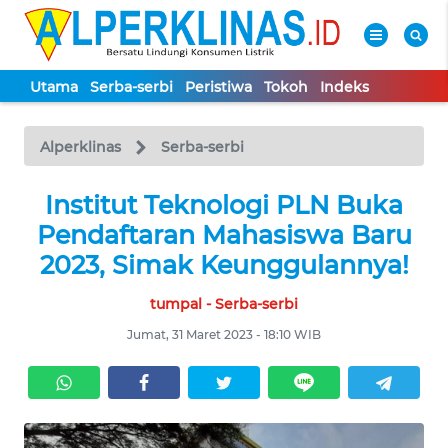
Utama
Serba-serbi
Peristiwa
Tokoh
Indeks
WAHANA
Tutup
TV
Alperklinas
Serba-serbi
UTAMA
Institut Teknologi PLN Buka
Pendaftaran Mahasiswa Baru
SERBA-
2023, Simak Keunggulannya!
SERBI
tumpal - Serba-serbi
PERISTIWA
Jumat, 31 Maret 2023 - 18:10 WIB
TOKOH
Informasi