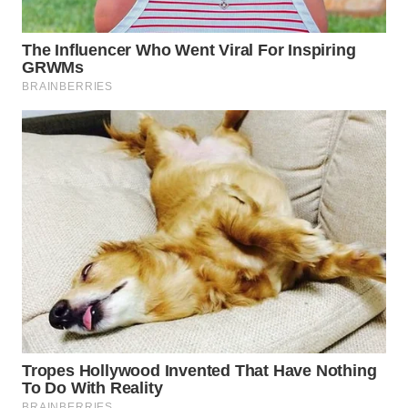
WN
BOGOR
WN
DEPOK
WN
TAPANULI
UTARA
WN
SAMOSIR
WN
PADANG
LAWAS
WN