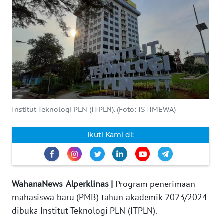
INDEKS
BERITA
KONTAK
KAMI
INFO
IKLAN
Institut Teknologi PLN (ITPLN). (Foto: ISTIMEWA)
TENTANG
Ikuti Kami di:
KAMI
PEDOMAN
MEDIA
WahanaNews-Alperklinas |
Program penerimaan
SIBER
mahasiswa baru (PMB) tahun akademik 2023/2024
dibuka Institut Teknologi PLN (ITPLN).
REDAKSI