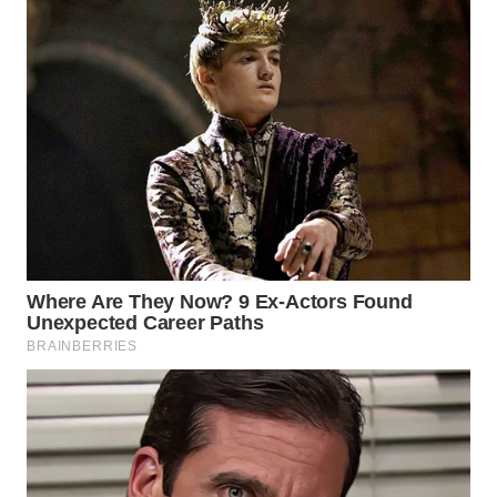
Wahana
Media
Group
WAHANA
NEWS
WAHANA
TANI
WAHANA
ADVOKAT
WAHANA
INFRASTRUKTUR
WAHANA
KONSUMEN