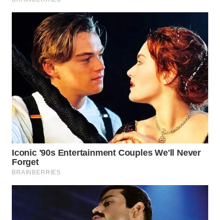
SUMEDANG
WN
CIANJUR
WN
KEPULAUAN
SERIBU
WN
TANGERANG
WN
BINJAI
WN
CIREBON