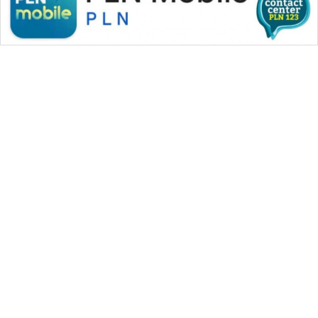
WAHANA MEDIA GROUP
|
|
|
WAHANA NEWS co
WAHANA TANI
WAHANA ADVOKAT
|
|
WAHANA INFRASTRUKTUR
WAHANA KONSUMEN
|
|
|
WAHANA LISTRIK
WAHANA TRAVEL
WAHANA TV
|
|
|
WAHANANEWS id
WAHANANEWS CO ID
WAHANANEWS NET
|
|
|
WAHANA SPORT ID
Wahana UMKM
Wahana Seleb