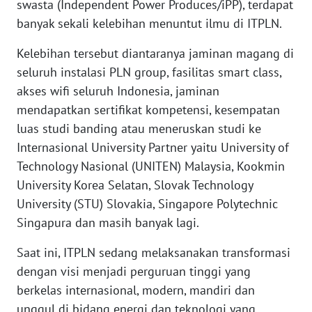
swasta (Independent Power Produces/iPP), terdapat
WN
banyak sekali kelebihan menuntut ilmu di ITPLN.
BABEL
Kelebihan tersebut diantaranya jaminan magang di
WN
seluruh instalasi PLN group, fasilitas smart class,
SUMBAR
akses wifi seluruh Indonesia, jaminan
mendapatkan sertifikat kompetensi, kesempatan
WN
luas studi banding atau meneruskan studi ke
SUMSEL
Internasional University Partner yaitu University of
Technology Nasional (UNITEN) Malaysia, Kookmin
WN
BENGKULU
University Korea Selatan, Slovak Technology
University (STU) Slovakia, Singapore Polytechnic
WN
Singapura dan masih banyak lagi.
LAMPUNG
Saat ini, ITPLN sedang melaksanakan transformasi
dengan visi menjadi perguruan tinggi yang
WN
JATENG
berkelas internasional, modern, mandiri dan
unggul di bidang energi dan teknologi yang