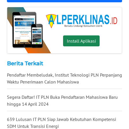
WN
KALTARA
WN
KALSEL
Install Aplikasi
WN
KALTIM
Berita Terkait
WN
SULSEL
Pendaftar Membeludak, Institut Teknologi PLN Perpanjang
Waktu Penerimaan Calon Mahasiswa
WN
GORONTALO
Segera Daftar! IT PLN Buka Pendaftaran Mahasiswa Baru
hingga 14 April 2024
WN
SULUT
639 Lulusan IT PLN Siap Jawab Kebutuhan Kompetensi
SDM Untuk Transisi Energi