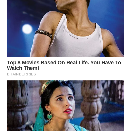
WN
INDRAMAYU
WN
KUNINGAN
WN
MAJALENGKA
WN
SUBANG
WN
SUKABUMI
WN
PURWAKARTA