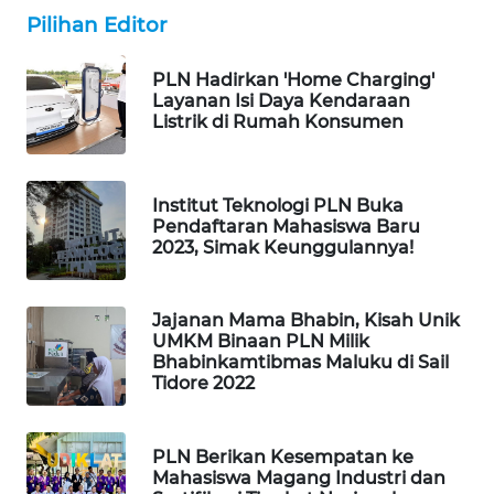
PORTAL
Pilihan Editor
KONSUMEN
PLN Hadirkan 'Home Charging'
FORWAMKI
Layanan Isi Daya Kendaraan
Listrik di Rumah Konsumen
ALPERKLINAS
Institut Teknologi PLN Buka
FORJASIDA
Pendaftaran Mahasiswa Baru
2023, Simak Keunggulannya!
TAMBANG
NEWS
Jajanan Mama Bhabin, Kisah Unik
UMKM Binaan PLN Milik
SITUNGIR
Bhabinkamtibmas Maluku di Sail
NEWS
Tidore 2022
SIDIKALANG
NEWS
PLN Berikan Kesempatan ke
Mahasiswa Magang Industri dan