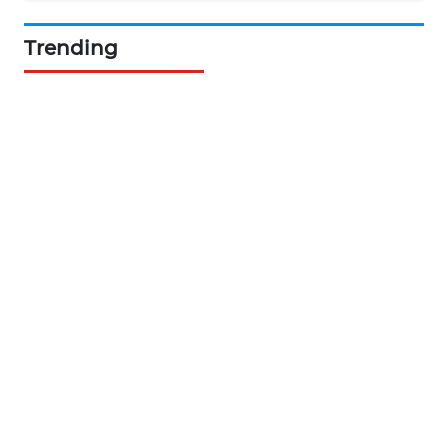
NEWS
Trending
BERKAT
NEWS
BERAMPU
NEWS
ANUGERAH
NEWS
AKHLAK
ID
PERAPKI
NEWS
SONYA