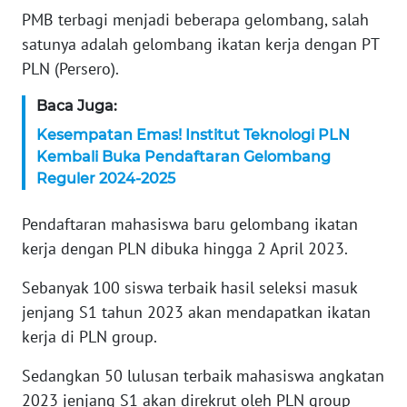
PMB terbagi menjadi beberapa gelombang, salah
KARIR
satunya adalah gelombang ikatan kerja dengan PT
PLN (Persero).
DISCLAIMER
Baca Juga:
Wahana
Kesempatan Emas! Institut Teknologi PLN
News
Kembali Buka Pendaftaran Gelombang
Regional
Reguler 2024-2025
WN
Pendaftaran mahasiswa baru gelombang ikatan
SUMUT
kerja dengan PLN dibuka hingga 2 April 2023.
WN
Sebanyak 100 siswa terbaik hasil seleksi masuk
JAKARTA
jenjang S1 tahun 2023 akan mendapatkan ikatan
kerja di PLN group.
WN
JABAR
Sedangkan 50 lulusan terbaik mahasiswa angkatan
2023 jenjang S1 akan direkrut oleh PLN group