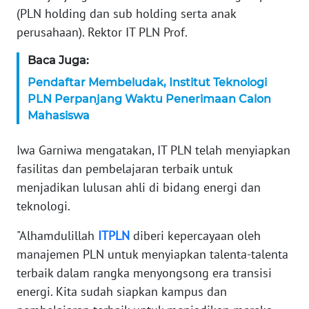
WN
(PLN holding dan sub holding serta anak
BANTEN
perusahaan). Rektor IT PLN Prof.
WN
Baca Juga:
NTT
Pendaftar Membeludak, Institut Teknologi
PLN Perpanjang Waktu Penerimaan Calon
WN
Mahasiswa
KEPRI
Iwa Garniwa mengatakan, IT PLN telah menyiapkan
WN
fasilitas dan pembelajaran terbaik untuk
PAPUA
menjadikan lulusan ahli di bidang energi dan
teknologi.
WN
PAPUA
"Alhamdulillah
ITPLN
diberi kepercayaan oleh
BARAT
manajemen PLN untuk menyiapkan talenta-talenta
terbaik dalam rangka menyongsong era transisi
WN
RIAU
energi. Kita sudah siapkan kampus dan