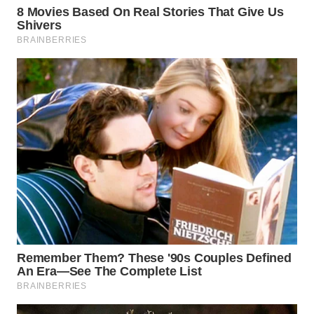
WN
NATUNA
WN
BINTAN
WN
MANDALIKA
WN
LIKUPANG
WN
LABUANBAJO
WN
BORNEO