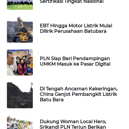
Sertifikasi Tingkat Nasional
SIBARAGAS
NEWS
EBT Hingga Motor Listrik Mulai
METRO
Dilirik Perusahaan Batubara
SIANTAR
NEWS
METRO
PLN Siap Beri Pendampingan
MEDAN
UMKM Masuk ke Pasar Digital
NEWS
METRO
JAKARTA
Di Tengah Ancaman Kekeringan,
NEWS
China Genjot Pembangkit Listrik
Batu Bara
KRT
NEWS
Dukung Woman Local Hero,
Srikandi PLN Terjun Berikan