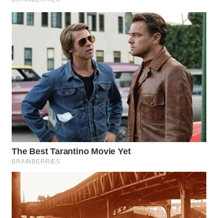
WAHANA
DESA
WISATA
LAPAK
WAHANA
Wahana
Network
KONSUMEN
LISTRIK
MASYARAKAT
KELISTRIKAN
WALINKI
ID