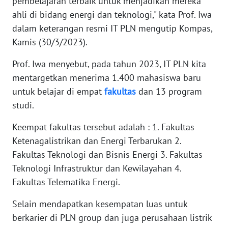
pembelajaran terbaik untuk menjadikan mereka
WN
ahli di bidang energi dan teknologi," kata Prof. Iwa
SERAMBI
dalam keterangan resmi IT PLN mengutip Kompas,
Kamis (30/3/2023).
WN
JAMBI
Prof. Iwa menyebut, pada tahun 2023, IT PLN kita
mentargetkan menerima 1.400 mahasiswa baru
WN
untuk belajar di empat
fakultas
dan 13 program
SULTRA
studi.
WN
Keempat fakultas tersebut adalah : 1. Fakultas
NTB
Ketenagalistrikan dan Energi Terbarukan 2.
Fakultas Teknologi dan Bisnis Energi 3. Fakultas
WN
Teknologi Infrastruktur dan Kewilayahan 4.
SULTENG
Fakultas Telematika Energi.
WN
Selain mendapatkan kesempatan luas untuk
SULBAR
berkarier di PLN group dan juga perusahaan listrik