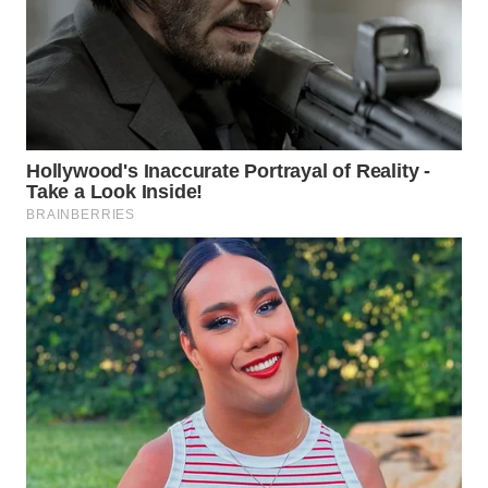
TAPANULI
TENGAH
WN DELI
SERDANG
WN
TEBING
TINGGI
WN
PAKPAK
WN
KARAWANG
WN
BEKASI