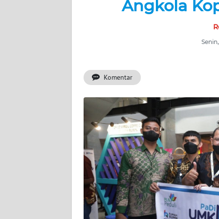
Angkola Kop
BERITA
R
KONTAK
KAMI
Senin
INFO
IKLAN
Komentar
TENTANG
KAMI
PEDOMAN
MEDIA
SIBER
REDAKSI
KARIR