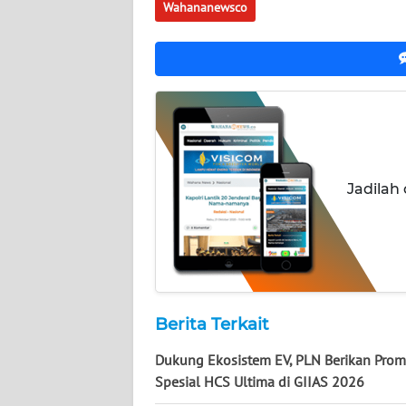
Wahananewsco
WN
KALSEL
WN
KALTIM
WN
SULSEL
Jadilah
WN
GORONTALO
WN
SULUT
Berita Terkait
Dukung Ekosistem EV, PLN Berikan Pro
WN
Spesial HCS Ultima di GIIAS 2026
MALUKU