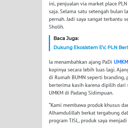
ini, penjualan via market place PLN
saja. Selama satu setengah bulan la
WN
JAMBI
pernah. Jadi saya sangat terbantu s
Sholih.
WN
Baca Juga:
SULTRA
Dukung Ekosistem EV, PLN Beri
WN
NTB
Ia menambahkan ajang PaDi
UMK
kopinya secara lebih luas lagi. Aja
WN
di Rumah BUMN seperti branding, p
SULTENG
berterima kasih karena dipilih dar
UMKM di Padang Sidimpuan.
WN
SULBAR
“Kami membawa produk khusus dari 
Alhamdulillah berkat tergabung dal
WN
program TJSL, produk saya menjadi 
BABEL