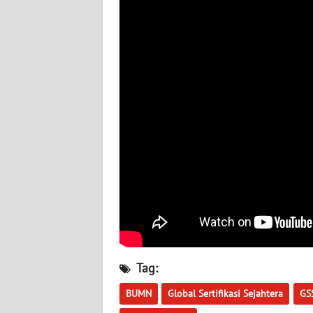
WN
JOGJA
WN
JATIM
WN
BALI
WN
KALBAR
WN
KALTENG
Tag:
WN
BUMN
Global Sertifikasi Sejahtera
GS
KALTARA