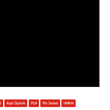
S
Kopi Sipirok
PLN
Pln Sumut
UMKM