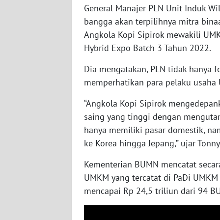
General Manajer PLN Unit Induk Wi
WN
bangga akan terpilihnya mitra bi
SUMBAR
Angkola Kopi Sipirok mewakili U
Hybrid Expo Batch 3 Tahun 2022.
WN
SUMSEL
Dia mengatakan, PLN tidak hanya fo
memperhatikan para pelaku usaha 
WN
BENGKULU
“Angkola Kopi Sipirok mengedepan
saing yang tinggi dengan mengutam
WN
hanya memiliki pasar domestik, nam
LAMPUNG
ke Korea hingga Jepang,” ujar Tonny
Kementerian BUMN mencatat secara 
WN
JATENG
UMKM yang tercatat di PaDi UMKM 
mencapai Rp 24,5 triliun dari 94 
WN
NUSANTARA