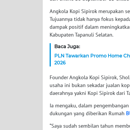
WN
Angkola Kopi Sipirok merupakan se
NTT
Tujuannya tidak hanya fokus kepad
dampak positif dalam meningkatka
WN
Kabupaten Tapanuli Selatan.
KEPRI
Baca Juga:
WN
PLN Tawarkan Promo Home Char
PAPUA
2026
WN
Founder Angkola Kopi Sipirok, Sh
PAPUA
BARAT
usaha ini bukan sekadar jualan ko
daerahnya yakni Kopi Sipirok dari T
WN
Ia mengaku, dalam pengembangan b
RIAU
dukungan yang diberikan Rumah
B
WN
“Saya sudah sembilan tahun membuk
SERAMBI