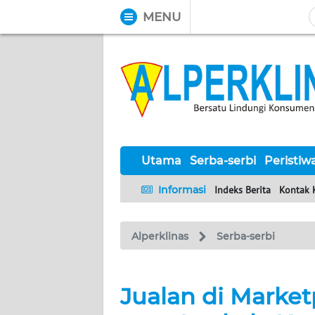
MENU
WAHANA
Tutup
TV
UTAMA
SERBA-
SERBI
Utama
Serba-serbi
Peristiw
Informasi
Indeks Berita
Kontak 
PERISTIWA
Alperklinas
Serba-serbi
TOKOH
Informasi
Jualan di Marke
INDEKS