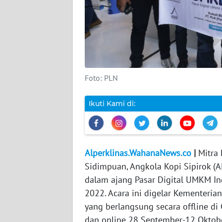
DISCLAIMER
Wahana
News
Regional
Foto: PLN
WN
SUMUT
Ikuti Kami di:
WN
JAKARTA
Alperklinas.WahanaNews.co
|
Mitra 
WN
Sidimpuan, Angkola Kopi Sipirok (A
JABAR
dalam ajang Pasar Digital UMKM In
2022. Acara ini digelar Kementer
WN
yang berlangsung secara offline d
BANTEN
dan online 28 September-12 Oktob