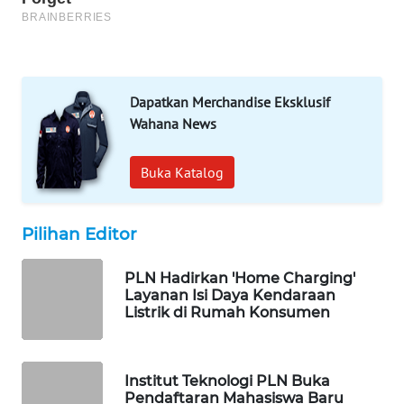
MAWAKA
ID
MARTABAT
Dapatkan Merchandise Eksklusif
NET
Wahana News
PLN
Buka Katalog
WATCH
MKLI
Pilihan Editor
LPKKI
PLN Hadirkan 'Home Charging'
Layanan Isi Daya Kendaraan
Listrik di Rumah Konsumen
LKKI
KOPEKLIN
Institut Teknologi PLN Buka
Pendaftaran Mahasiswa Baru