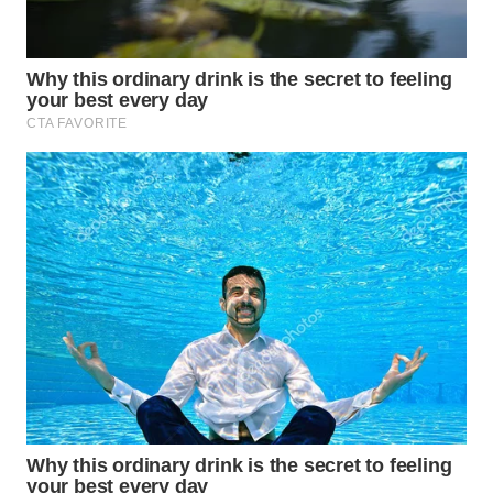
WN
NATUNA
WN
BINTAN
WN
MANDALIKA
WN
LIKUPANG
WN
LABUANBAJO
WN
BORNEO