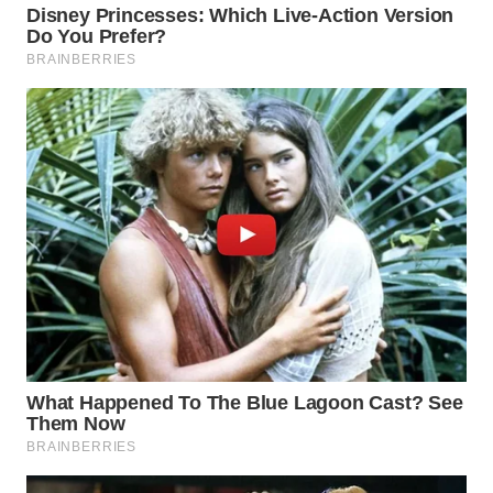
SUMEDANG
WN
CIANJUR
WN
KEPULAUAN
SERIBU
WN
TANGERANG
WN
BINJAI
WN
CIREBON