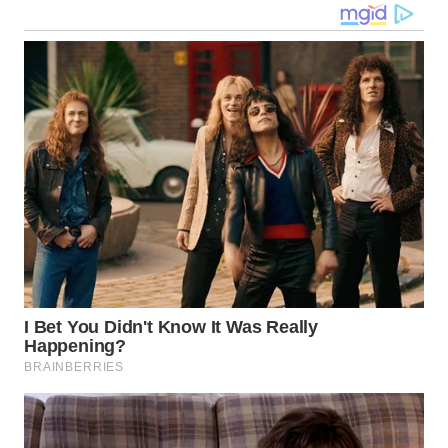
WN
TAPANULI
SELATAN
WN
TANJUNG
LESUNG
WN
KARO
WN
SIMALUNGUN
WN
LABUHANBATU
WN