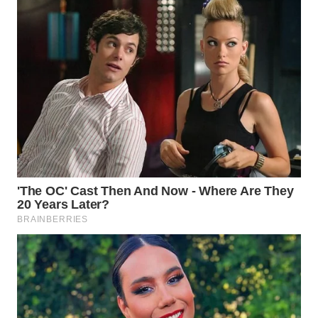
WN
INDRAMAYU
WN
KUNINGAN
WN
MAJALENGKA
WN
SUBANG
WN
SUKABUMI
WN
PURWAKARTA