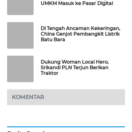
UMKM Masuk ke Pasar Digital
SIBARAGAS
NEWS
METRO
Di Tengah Ancaman Kekeringan,
SIANTAR
China Genjot Pembangkit Listrik
NEWS
Batu Bara
METRO
MEDAN
Dukung Woman Local Hero,
NEWS
Srikandi PLN Terjun Berikan
Traktor
METRO
JAKARTA
NEWS
KOMENTAR
KRT
NEWS