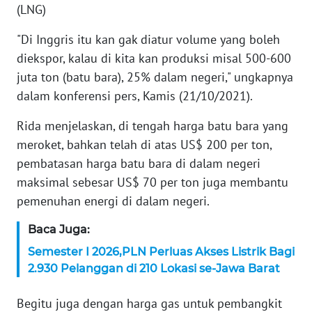
WN
(LNG)
BANTEN
"Di Inggris itu kan gak diatur volume yang boleh
WN
diekspor, kalau di kita kan produksi misal 500-600
NTT
juta ton (batu bara), 25% dalam negeri," ungkapnya
dalam konferensi pers, Kamis (21/10/2021).
WN
KEPRI
Rida menjelaskan, di tengah harga batu bara yang
meroket, bahkan telah di atas US$ 200 per ton,
WN
pembatasan harga batu bara di dalam negeri
PAPUA
maksimal sebesar US$ 70 per ton juga membantu
pemenuhan energi di dalam negeri.
WN
PAPUA
Baca Juga:
BARAT
Semester I 2026,PLN Perluas Akses Listrik Bagi
2.930 Pelanggan di 210 Lokasi se-Jawa Barat
WN
RIAU
Begitu juga dengan harga gas untuk pembangkit