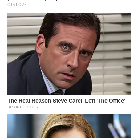
Wahana
Media
Group
WAHANA
NEWS
WAHANA
TANI
WAHANA
ADVOKAT
WAHANA
INFRASTRUKTUR
WAHANA
KONSUMEN