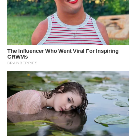
WN
PRIANGAN
TIMUR
WN
SEMARANG
WN
SOLO
WN
BOROBUDUR
WN
MADURA
WN
SURABAYA