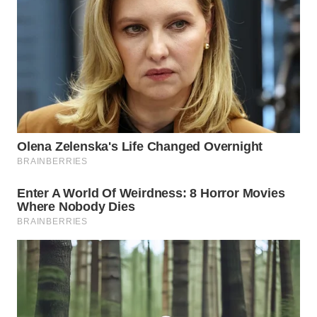
WAHANA
LISTRIK
WAHANA
TRAVEL
WAHANA
TV
WAHANANEWS
ID
WAHANANEWS
CO ID
WAHANANEWS
NET