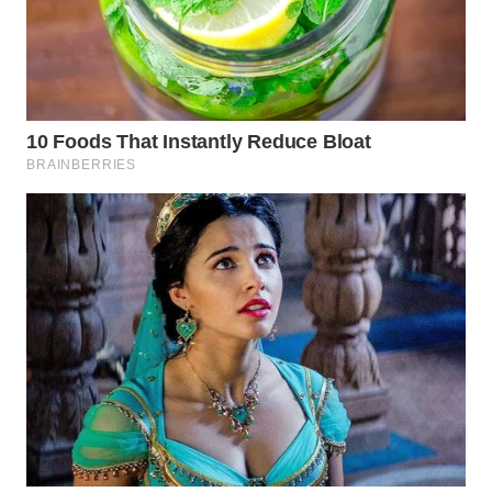
WN
BOGOR
WN
DEPOK
WN
TAPANULI
UTARA
WN
SAMOSIR
WN
PADANG
LAWAS
WN