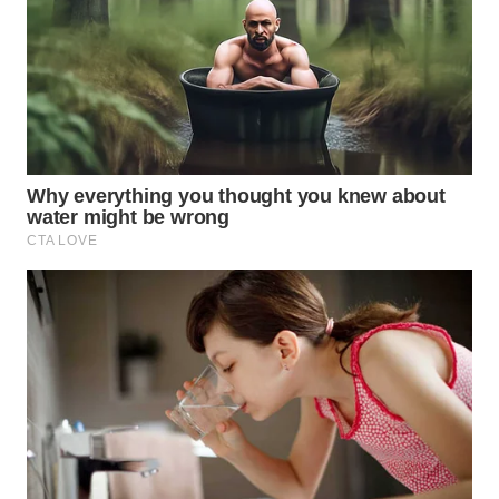
WAHANA
SPORT
WAHANA
UMKM
WAHANA
SELEB
WAHANA
PERSONA
WAHANA
OTOMOTIF
WAHANA
HEALTH