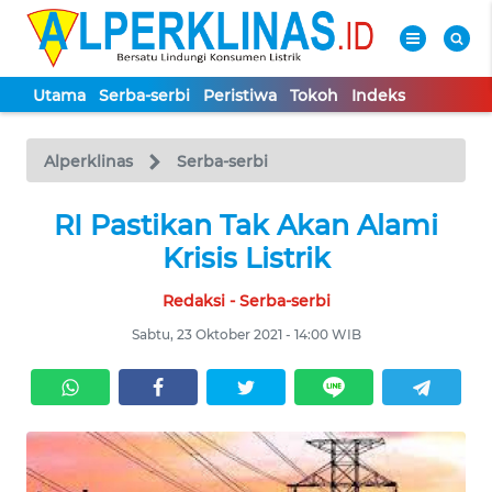
Utama
Serba-serbi
Peristiwa
Tokoh
Indeks
WAHANA
Tutup
TV
Alperklinas
Serba-serbi
UTAMA
RI Pastikan Tak Akan Alami
Krisis Listrik
SERBA-
Redaksi - Serba-serbi
SERBI
Sabtu, 23 Oktober 2021 - 14:00 WIB
PERISTIWA
TOKOH
Informasi