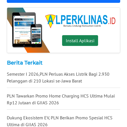
WN
KALTARA
WN
KALSEL
Install Aplikasi
WN
KALTIM
Berita Terkait
WN
SULSEL
Semester I 2026,PLN Perluas Akses Listrik Bagi 2.930
Pelanggan di 210 Lokasi se-Jawa Barat
WN
GORONTALO
PLN Tawarkan Promo Home Charging HCS Ultima Mulai
Rp12 Jutaan di GIIAS 2026
WN
SULUT
Dukung Ekosistem EV, PLN Berikan Promo Spesial HCS
Ultima di GIIAS 2026