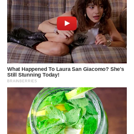
TAPANULI
TENGAH
WN DELI
SERDANG
WN
TEBING
TINGGI
WN
PAKPAK
WN
KARAWANG
WN
BEKASI