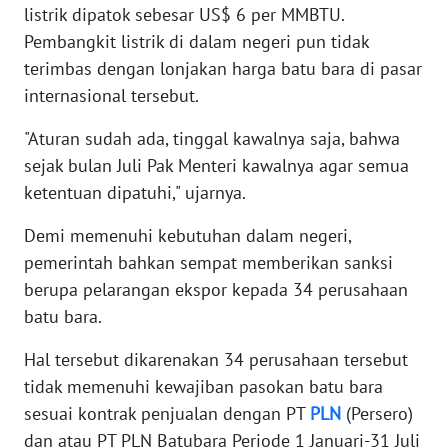
listrik dipatok sebesar US$ 6 per MMBTU.
WN
Pembangkit listrik di dalam negeri pun tidak
SERAMBI
terimbas dengan lonjakan harga batu bara di pasar
internasional tersebut.
WN
JAMBI
"Aturan sudah ada, tinggal kawalnya saja, bahwa
sejak bulan Juli Pak Menteri kawalnya agar semua
WN
ketentuan dipatuhi," ujarnya.
SULTRA
Demi memenuhi kebutuhan dalam negeri,
WN
pemerintah bahkan sempat memberikan sanksi
NTB
berupa pelarangan ekspor kepada 34 perusahaan
batu bara.
WN
SULTENG
Hal tersebut dikarenakan 34 perusahaan tersebut
tidak memenuhi kewajiban pasokan batu bara
WN
sesuai kontrak penjualan dengan PT
PLN
(Persero)
SULBAR
dan atau PT PLN Batubara Periode 1 Januari-31 Juli