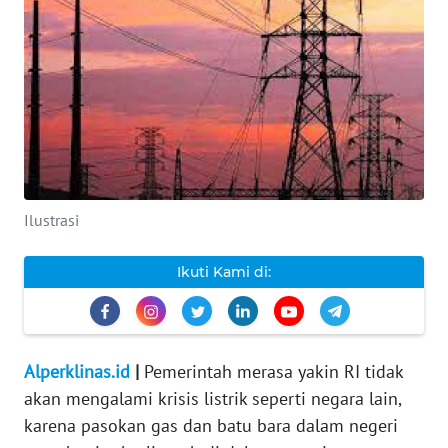
INDEKS
BERITA
KONTAK
KAMI
INFO
IKLAN
Ilustrasi
TENTANG
Ikuti Kami di:
KAMI
PEDOMAN
MEDIA
Alperklinas.id
|
Pemerintah merasa yakin RI tidak
SIBER
akan mengalami krisis listrik seperti negara lain,
karena pasokan gas dan batu bara dalam negeri
REDAKSI