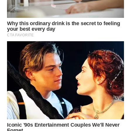
WAHANA
DESA
WISATA
LAPAK
WAHANA
Wahana
Network
KONSUMEN
LISTRIK
MASYARAKAT
KELISTRIKAN
WALINKI
ID