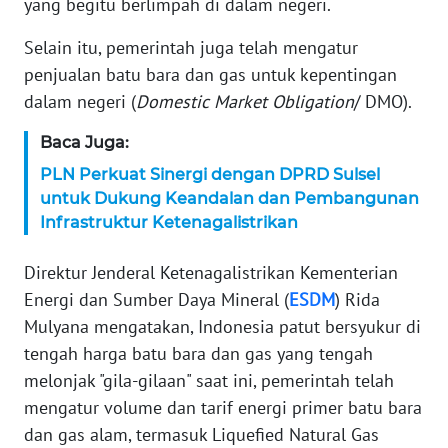
yang begitu berlimpah di dalam negeri.
KARIR
Selain itu, pemerintah juga telah mengatur
penjualan batu bara dan gas untuk kepentingan
DISCLAIMER
dalam negeri (
Domestic Market Obligation
/ DMO).
Wahana
Baca Juga:
News
PLN Perkuat Sinergi dengan DPRD Sulsel
Regional
untuk Dukung Keandalan dan Pembangunan
Infrastruktur Ketenagalistrikan
WN
SUMUT
Direktur Jenderal Ketenagalistrikan Kementerian
Energi dan Sumber Daya Mineral (
ESDM
) Rida
WN
Mulyana mengatakan, Indonesia patut bersyukur di
JAKARTA
tengah harga batu bara dan gas yang tengah
melonjak "gila-gilaan" saat ini, pemerintah telah
WN
JABAR
mengatur volume dan tarif energi primer batu bara
dan gas alam, termasuk Liquefied Natural Gas