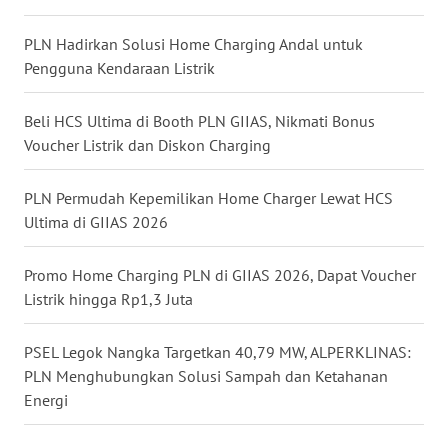
WN
MALUKU
PLN Hadirkan Solusi Home Charging Andal untuk
Pengguna Kendaraan Listrik
WN
MALUT
Beli HCS Ultima di Booth PLN GIIAS, Nikmati Bonus
Voucher Listrik dan Diskon Charging
WN
DAIRI
PLN Permudah Kepemilikan Home Charger Lewat HCS
Ultima di GIIAS 2026
WN
DANAU
TOBA
Promo Home Charging PLN di GIIAS 2026, Dapat Voucher
Listrik hingga Rp1,3 Juta
WN
NIAS
PSEL Legok Nangka Targetkan 40,79 MW, ALPERKLINAS:
PLN Menghubungkan Solusi Sampah dan Ketahanan
WN
Energi
LANGKAT