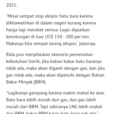
2021.
WN
BABEL
"Misal sempat stop ekspor batu bara karena
dikhawatirkan di dalam negeri kurang karena
WN
SUMBAR
harga lagi meroket semua. Logis dapatkan
keuntungan di luar US$ 150 - 200 per ton.
WN
Makanya kita sempat larang ekspor," jelasnya.
SUMSEL
Rida pun menjelaskan skenario pemenuhan
kebutuhan listrik, jika bahan bakar batu baranya
WN
BENGKULU
tidak ada, maka akan diganti dengan gas, dan jika
gas tidak ada, maka akan dipenuhi dengan Bahan
WN
Bakar Minyak (BBM).
LAMPUNG
"Logikanya gampang karena makin mahal ke atas.
WN
Batu bara lebih murah dari gas, dan gas lebih
JATENG
murah dari BBM. Tapi sekiranya LNG lebih mahal
dari BBM, bakar BBM kalau batu bara gak ada,"