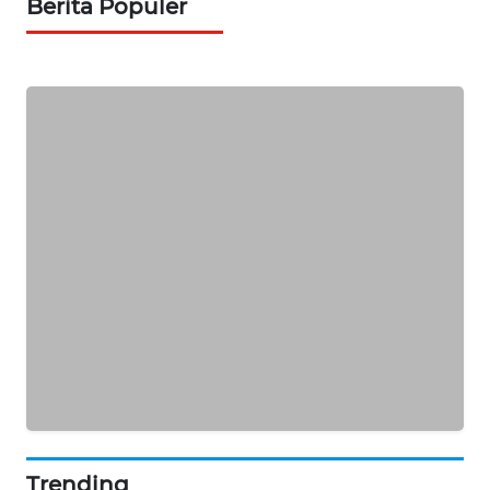
KARING
Berita Populer
NEWS
JURNAL
MARITIM
HUMBANG
NEWS
GARONGGANG
NEWS
FISUELRI
ID
ENERGI
NEWS
Trending
CILEUNGSI