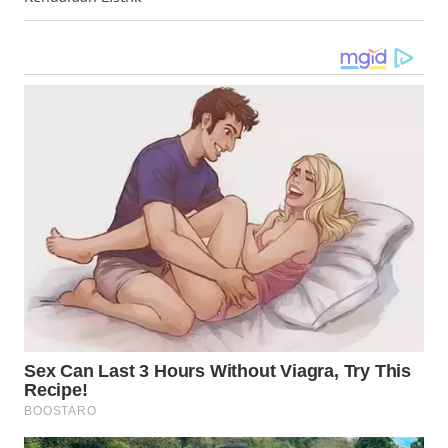
WN
MALUKU
WN
MALUT
WN
DAIRI
WN
DANAU
TOBA
WN
NIAS
WN
LANGKAT