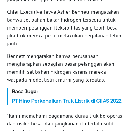
WN
BANTEN
Chief Executive Tevva Asher Bennett mengatakan
bahwa sel bahan bakar hidrogen tersedia untuk
WN
memberi pelanggan fleksibilitas yang lebih besar
NTT
jika truk mereka perlu melakukan perjalanan lebih
jauh.
WN
KEPRI
Bennett mengatakan bahwa perusahaan
mengharapkan sebagian besar pelanggan akan
WN
memilih sel bahan hidrogen karena mereka
PAPUA
waspada model listrik murni yang terbatas.
WN
Baca Juga:
PAPUA
BARAT
PT Hino Perkenalkan Truk Listrik di GIIAS 2022
"Kami memahami bagaimana dunia truk beroperasi
WN
RIAU
dan risiko besar dari jangkauan itu terlalu sulit