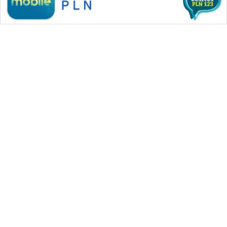
WAHANA MEDIA GROUP
|
|
|
WAHANA NEWS co
WAHANA TANI
WAHANA ADVOKAT
|
|
WAHANA INFRASTRUKTUR
WAHANA KONSUMEN
|
|
|
WAHANA LISTRIK
WAHANA TRAVEL
WAHANA TV
|
|
|
WAHANANEWS id
WAHANANEWS CO ID
WAHANANEWS NET
|
|
|
WAHANA SPORT ID
Wahana UMKM
Wahana Seleb