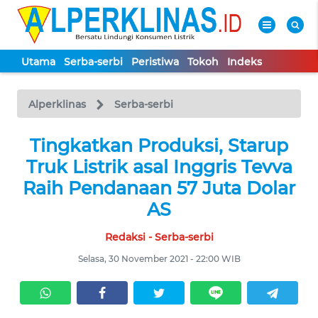
Utama
Serba-serbi
Peristiwa
Tokoh
Indeks
WAHANA
Tutup
TV
Alperklinas
Serba-serbi
UTAMA
Tingkatkan Produksi, Starup
Truk Listrik asal Inggris Tevva
SERBA-
Raih Pendanaan 57 Juta Dolar
SERBI
AS
Redaksi - Serba-serbi
PERISTIWA
Selasa, 30 November 2021 - 22:00 WIB
TOKOH
Informasi