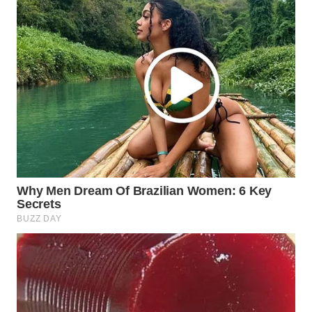
WN
TAPANULI
SELATAN
WN
TANJUNG
LESUNG
WN
KARO
WN
SIMALUNGUN
WN
LABUHANBATU
WN