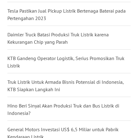
WN
KALTARA
Tesla Pastikan Jual Pickup Listrik Bertenaga Baterai pada
Pertengahan 2023
WN
KALSEL
Daimler Truck Batasi Produksi Truk Listrik karena
Kekurangan Chip yang Parah
WN
KALTIM
KTB Gandeng Operator Logistik, Serius Promosikan Truk
Listrik
WN
SULSEL
Truk Listrik Untuk Armada Bisnis Potensial di Indonesia,
KTB Siapkan Langkah Ini
WN
GORONTALO
Hino Beri Sinyal Akan Produksi Truk dan Bus Listrik di
Indonesia?
WN
SULUT
General Motors Investasi US$ 6,5 Miliar untuk Pabrik
Kendaraan Listrik