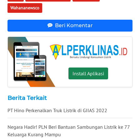
WN
Wahananewsco
NUSANTARA
Beri Komentar
WN
JOGJA
WN
JATIM
Install Aplikasi
WN
BALI
Berita Terkait
WN
KALBAR
PT Hino Perkenalkan Truk Listrik di GIIAS 2022
WN
Negara Hadir! PLN Beri Bantuan Sambungan Listrik ke 77
KALTENG
Keluarga Kurang Mampu