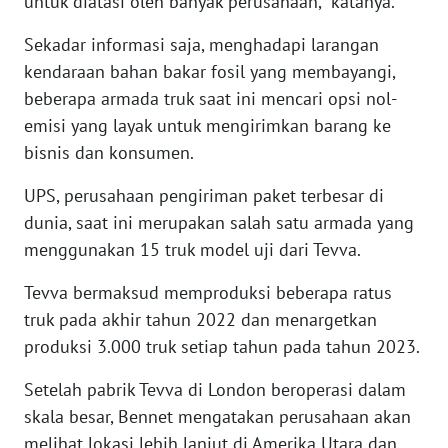
untuk diatasi oleh banyak perusahaan," katanya.
WN
Sekadar informasi saja, menghadapi larangan
SERAMBI
kendaraan bahan bakar fosil yang membayangi,
beberapa armada truk saat ini mencari opsi nol-
WN
JAMBI
emisi yang layak untuk mengirimkan barang ke
bisnis dan konsumen.
WN
SULTRA
UPS, perusahaan pengiriman paket terbesar di
dunia, saat ini merupakan salah satu armada yang
WN
menggunakan 15 truk model uji dari Tevva.
NTB
Tevva bermaksud memproduksi beberapa ratus
truk pada akhir tahun 2022 dan menargetkan
WN
SULTENG
produksi 3.000 truk setiap tahun pada tahun 2023.
Setelah pabrik Tevva di London beroperasi dalam
WN
skala besar, Bennet mengatakan perusahaan akan
SULBAR
melihat lokasi lebih lanjut di Amerika Utara dan