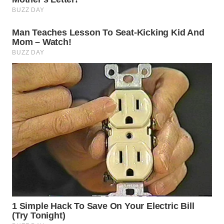
SUMEDANG
WN
CIANJUR
WN
KEPULAUAN
SERIBU
WN
TANGERANG
WN
BINJAI
WN
CIREBON