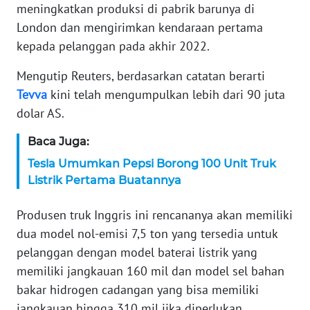
meningkatkan produksi di pabrik barunya di
London dan mengirimkan kendaraan pertama
KARIR
kepada pelanggan pada akhir 2022.
DISCLAIMER
Mengutip Reuters, berdasarkan catatan berarti
Tevva
kini telah mengumpulkan lebih dari 90 juta
Wahana
News
dolar AS.
Regional
Baca Juga:
WN
Tesla Umumkan Pepsi Borong 100 Unit Truk
SUMUT
Listrik Pertama Buatannya
WN
Produsen truk Inggris ini rencananya akan memiliki
JAKARTA
dua model nol-emisi 7,5 ton yang tersedia untuk
pelanggan dengan model baterai listrik yang
WN
memiliki jangkauan 160 mil dan model sel bahan
JABAR
bakar hidrogen cadangan yang bisa memiliki
jangkauan hingga 310 mil jika diperlukan.