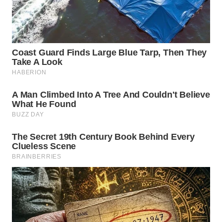
Wahana
Media
Group
WAHANA
NEWS
WAHANA
TANI
WAHANA
ADVOKAT
WAHANA
INFRASTRUKTUR
WAHANA
KONSUMEN