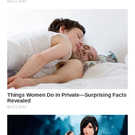
WN
INDRAMAYU
WN
KUNINGAN
WN
MAJALENGKA
WN
SUBANG
WN
SUKABUMI
WN
PURWAKARTA