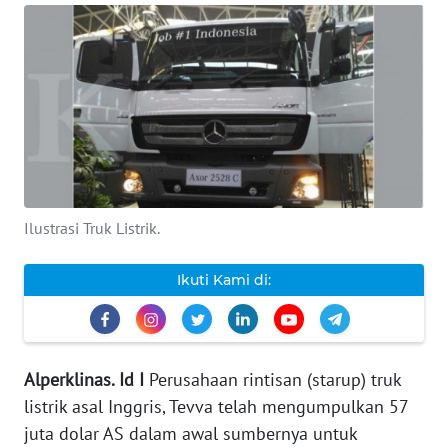
INDEKS
BERITA
KONTAK
KAMI
INFO
IKLAN
Ilustrasi Truk Listrik.
TENTANG
Ikuti Kami di:
KAMI
PEDOMAN
MEDIA
Alperklinas. Id I
Perusahaan rintisan (starup) truk
SIBER
listrik asal Inggris, Tevva telah mengumpulkan 57
juta dolar AS dalam awal sumbernya untuk
REDAKSI