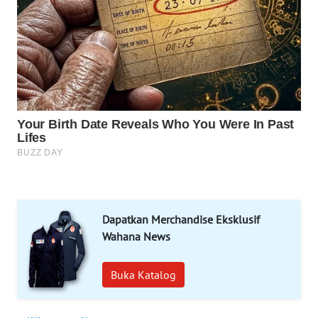
WAHANA
LISTRIK
WAHANA
TRAVEL
WAHANA
TV
WAHANANEWS
ID
Dapatkan Merchandise Eksklusif
WAHANANEWS
Wahana News
CO ID
Buka Katalog
WAHANANEWS
NET