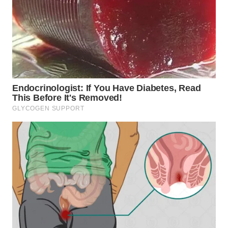
TAPANULI
TENGAH
WN DELI
SERDANG
WN
TEBING
TINGGI
WN
PAKPAK
WN
KARAWANG
WN
BEKASI