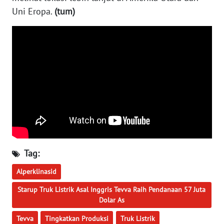
WN
Uni Eropa.
(tum)
BABEL
WN
SUMBAR
WN
SUMSEL
WN
BENGKULU
Tag:
WN
LAMPUNG
Alperklinasid
Starup Truk Listrik Asal Inggris Tevva Raih Pendanaan 57 Juta
WN
Dolar As
JATENG
Tevva
Tingkatkan Produksi
Truk Listrik