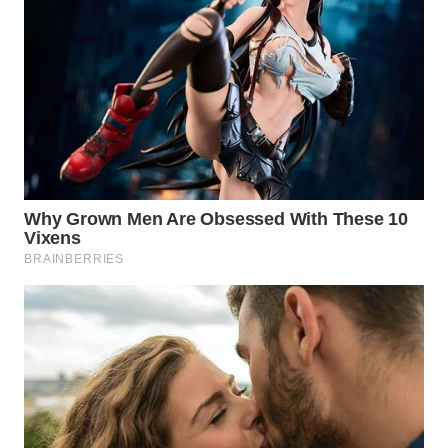
WN
PRIANGAN
TIMUR
WN
SEMARANG
WN
SOLO
WN
BOROBUDUR
WN
MADURA
WN
SURABAYA