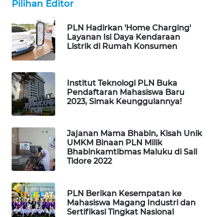
Pilihan Editor
WAHANA
SPORT
PLN Hadirkan 'Home Charging'
Layanan Isi Daya Kendaraan
WAHANA
Listrik di Rumah Konsumen
UMKM
WAHANA
Institut Teknologi PLN Buka
SELEB
Pendaftaran Mahasiswa Baru
2023, Simak Keunggulannya!
WAHANA
PERSONA
Jajanan Mama Bhabin, Kisah Unik
UMKM Binaan PLN Milik
WAHANA
Bhabinkamtibmas Maluku di Sail
OTOMOTIF
Tidore 2022
WAHANA
PLN Berikan Kesempatan ke
HEALTH
Mahasiswa Magang Industri dan
Sertifikasi Tingkat Nasional