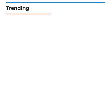
PORTAL
Trending
KONSUMEN
FORWAMKI
ALPERKLINAS
FORJASIDA
TAMBANG
NEWS
SITUNGIR
NEWS
SIDIKALANG
NEWS