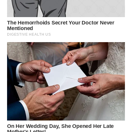
WN
BOGOR
WN
DEPOK
WN
TAPANULI
UTARA
WN
SAMOSIR
WN
PADANG
LAWAS
WN