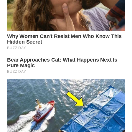
WN
NATUNA
WN
BINTAN
WN
MANDALIKA
WN
LIKUPANG
WN
LABUANBAJO
WN
BORNEO