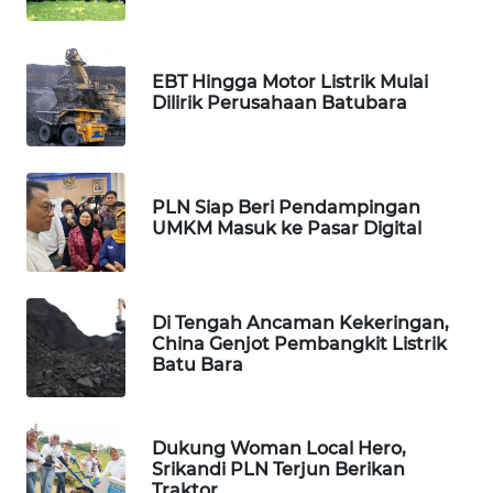
WAHANA
DESA
WISATA
EBT Hingga Motor Listrik Mulai
Dilirik Perusahaan Batubara
LAPAK
WAHANA
Wahana
PLN Siap Beri Pendampingan
Network
UMKM Masuk ke Pasar Digital
KONSUMEN
LISTRIK
Di Tengah Ancaman Kekeringan,
China Genjot Pembangkit Listrik
MASYARAKAT
Batu Bara
KELISTRIKAN
WALINKI
Dukung Woman Local Hero,
ID
Srikandi PLN Terjun Berikan
Traktor