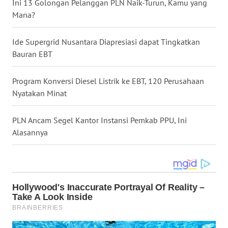
Ini 13 Golongan Pelanggan PLN Naik-Turun, Kamu yang
WN
Mana?
TAPANULI
SELATAN
Ide Supergrid Nusantara Diapresiasi dapat Tingkatkan
Bauran EBT
WN
TANJUNG
Program Konversi Diesel Listrik ke EBT, 120 Perusahaan
LESUNG
Nyatakan Minat
WN
PLN Ancam Segel Kantor Instansi Pemkab PPU, Ini
KARO
Alasannya
WN
SIMALUNGUN
WN
LABUHANBATU
WN