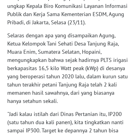
WN
ungkap Kepala Biro Komunikasi Layanan Informasi
BANTEN
Publik dan Kerja Sama Kementerian ESDM, Agung
Pribadi, di Jakarta, Selasa (23/11).
WN
NTT
Selaras dengan apa yang disampaikan Agung,
Ketua Kelompok Tani Sehati Desa Tanjung Raja,
WN
Muara Enim, Sumatera Selatan, Hopaini,
KEPRI
mengungkapkan bahwa sejak hadirnya PLTS irigasi
berkapasitas 16,5 kilo Watt peak (kWp) di desanya
WN
PAPUA
yang beroperasi tahun 2020 lalu, dalam kurun satu
tahun terakhir petani Tanjung Raja telah 2 kali
WN
memanen hasil sawahnya, dari yang biasanya
PAPUA
hanya setahun sekali.
BARAT
"Jadi kalau istilah dari Dinas Pertanian itu, IP200
WN
(satu tahun dua kali panen), kita tingkatkan nanti
RIAU
sampai IP300. Target ke depannya 2 tahun bisa