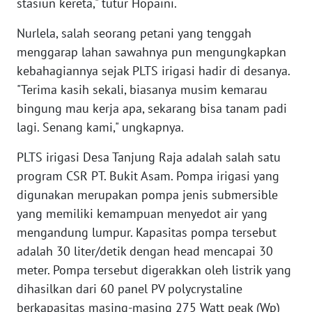
stasiun kereta," tutur Hopaini.
WN
BABEL
Nurlela, salah seorang petani yang tenggah
menggarap lahan sawahnya pun mengungkapkan
WN
kebahagiannya sejak PLTS irigasi hadir di desanya.
SUMBAR
"Terima kasih sekali, biasanya musim kemarau
bingung mau kerja apa, sekarang bisa tanam padi
WN
lagi. Senang kami," ungkapnya.
SUMSEL
PLTS irigasi Desa Tanjung Raja adalah salah satu
WN
program CSR PT. Bukit Asam. Pompa irigasi yang
BENGKULU
digunakan merupakan pompa jenis submersible
yang memiliki kemampuan menyedot air yang
WN
mengandung lumpur. Kapasitas pompa tersebut
LAMPUNG
adalah 30 liter/detik dengan head mencapai 30
meter. Pompa tersebut digerakkan oleh listrik yang
WN
JATENG
dihasilkan dari 60 panel PV polycrystaline
berkapasitas masing-masing 275 Watt peak (Wp)