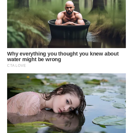
Wahana
Media
Group
WAHANA
NEWS
WAHANA
TANI
WAHANA
ADVOKAT
WAHANA
INFRASTRUKTUR
WAHANA
KONSUMEN