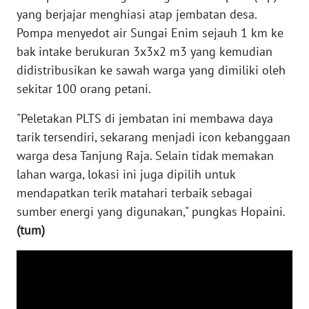
WN
yang berjajar menghiasi atap jembatan desa.
NUSANTARA
Pompa menyedot air Sungai Enim sejauh 1 km ke
bak intake berukuran 3x3x2 m3 yang kemudian
WN
didistribusikan ke sawah warga yang dimiliki oleh
JOGJA
sekitar 100 orang petani.
WN
"Peletakan PLTS di jembatan ini membawa daya
JATIM
tarik tersendiri, sekarang menjadi icon kebanggaan
warga desa Tanjung Raja. Selain tidak memakan
WN
lahan warga, lokasi ini juga dipilih untuk
BALI
mendapatkan terik matahari terbaik sebagai
sumber energi yang digunakan," pungkas Hopaini.
WN
(tum)
KALBAR
WN
KALTENG