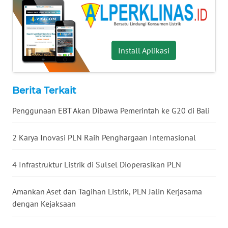
WN
MALUKU
WN
Install Aplikasi
MALUT
WN
Berita Terkait
DAIRI
Penggunaan EBT Akan Dibawa Pemerintah ke G20 di Bali
WN
DANAU
2 Karya Inovasi PLN Raih Penghargaan Internasional
TOBA
4 Infrastruktur Listrik di Sulsel Dioperasikan PLN
WN
NIAS
Amankan Aset dan Tagihan Listrik, PLN Jalin Kerjasama
WN
dengan Kejaksaan
LANGKAT