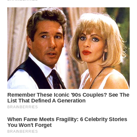
WN
INDRAMAYU
WN
KUNINGAN
WN
MAJALENGKA
WN
SUBANG
WN
SUKABUMI
WN
PURWAKARTA