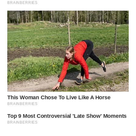
WAHANA
SPORT
WAHANA
UMKM
WAHANA
SELEB
WAHANA
PERSONA
WAHANA
OTOMOTIF
WAHANA
HEALTH