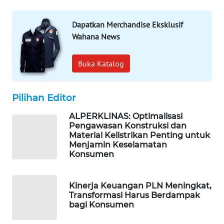
WAHANA
DESA
Dapatkan Merchandise Eksklusif
WISATA
Wahana News
LAPAK
Buka Katalog
WAHANA
Wahana
Pilihan Editor
Network
ALPERKLINAS: Optimalisasi
KONSUMEN
Pengawasan Konstruksi dan
Material Kelistrikan Penting untuk
LISTRIK
Menjamin Keselamatan
Konsumen
MASYARAKAT
KELISTRIKAN
Kinerja Keuangan PLN Meningkat,
Transformasi Harus Berdampak
WALINKI
bagi Konsumen
ID