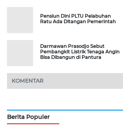
PORTAL
KONSUMEN
Pensiun Dini PLTU Pelabuhan
Ratu Ada Ditangan Pemerintah
FORWAMKI
ALPERKLINAS
Darmawan Prasodjo Sebut
Pembangkit Listrik Tenaga Angin
FORJASIDA
Bisa Dibangun di Pantura
TAMBANG
NEWS
KOMENTAR
SITUNGIR
NEWS
SIDIKALANG
Berita Populer
NEWS