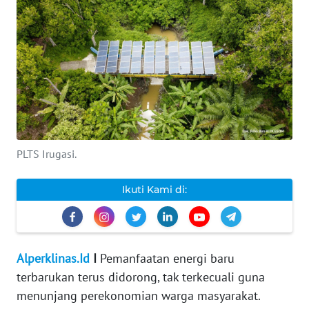
INDEKS
BERITA
KONTAK
KAMI
INFO
IKLAN
PLTS Irugasi.
TENTANG
Ikuti Kami di:
KAMI
PEDOMAN
MEDIA
Alperklinas.Id
I
Pemanfaatan energi baru
SIBER
terbarukan terus didorong, tak terkecuali guna
menunjang perekonomian warga masyarakat.
REDAKSI