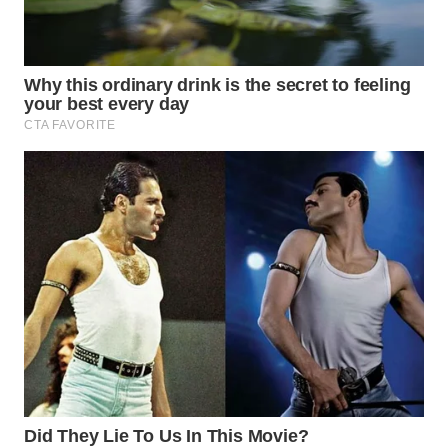
WAHANA
LISTRIK
WAHANA
TRAVEL
WAHANA
TV
WAHANANEWS
ID
WAHANANEWS
CO ID
WAHANANEWS
NET