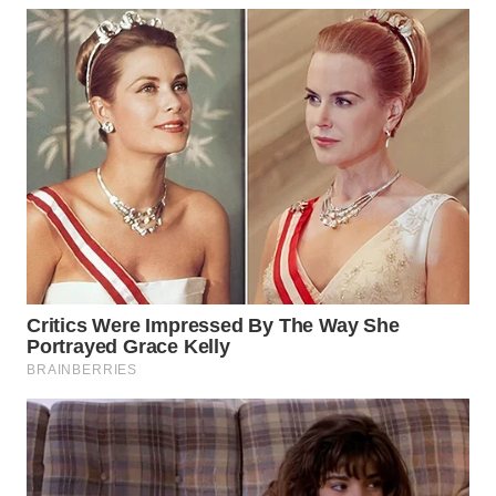
WN
PRIANGAN
TIMUR
WN
SEMARANG
WN
SOLO
WN
BOROBUDUR
WN
MADURA
WN
SURABAYA