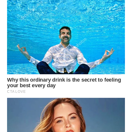
TAPANULI
TENGAH
WN DELI
SERDANG
WN
TEBING
TINGGI
WN
PAKPAK
WN
KARAWANG
WN
BEKASI