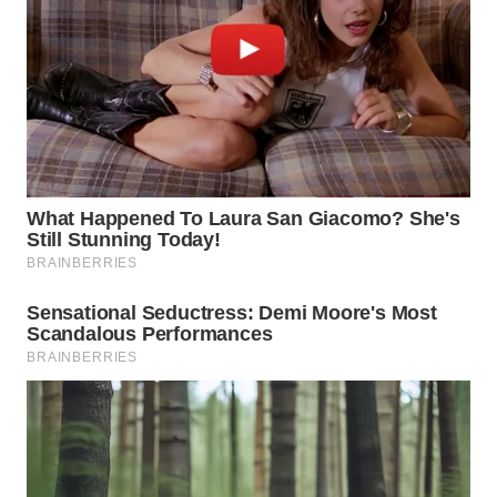
WN
NATUNA
WN
BINTAN
WN
MANDALIKA
WN
LIKUPANG
WN
LABUANBAJO
WN
BORNEO