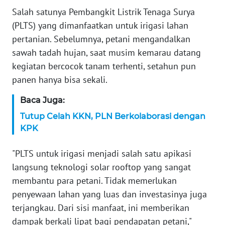
Salah satunya Pembangkit Listrik Tenaga Surya
KARIR
(PLTS) yang dimanfaatkan untuk irigasi lahan
pertanian. Sebelumnya, petani mengandalkan
DISCLAIMER
sawah tadah hujan, saat musim kemarau datang
kegiatan bercocok tanam terhenti, setahun pun
Wahana
panen hanya bisa sekali.
News
Regional
Baca Juga:
Tutup Celah KKN, PLN Berkolaborasi dengan
WN
SUMUT
KPK
"PLTS untuk irigasi menjadi salah satu apikasi
WN
JAKARTA
langsung teknologi solar rooftop yang sangat
membantu para petani. Tidak memerlukan
WN
penyewaan lahan yang luas dan investasinya juga
JABAR
terjangkau. Dari sisi manfaat, ini memberikan
dampak berkali lipat bagi pendapatan petani,"