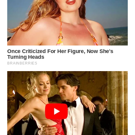
WN
BOGOR
WN
DEPOK
WN
TAPANULI
UTARA
WN
SAMOSIR
WN
PADANG
LAWAS
WN