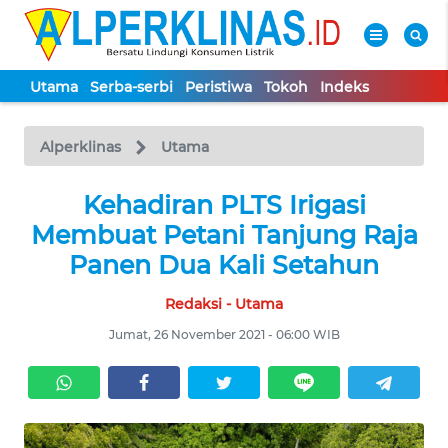
Utama
Serba-serbi
Peristiwa
Tokoh
Indeks
WAHANA
Tutup
TV
Alperklinas
Utama
UTAMA
Kehadiran PLTS Irigasi
Membuat Petani Tanjung Raja
SERBA-
Panen Dua Kali Setahun
SERBI
Redaksi - Utama
PERISTIWA
Jumat, 26 November 2021 - 06:00 WIB
TOKOH
Informasi