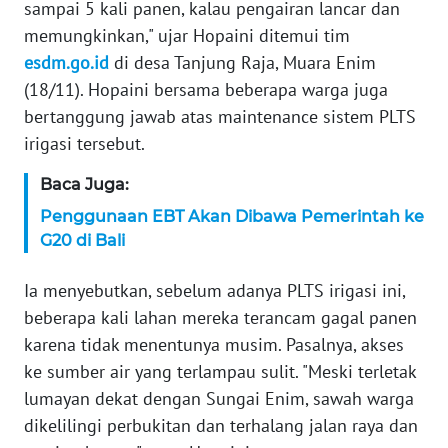
sampai 5 kali panen, kalau pengairan lancar dan
WN
memungkinkan," ujar Hopaini ditemui tim
SERAMBI
esdm.go.id
di desa Tanjung Raja, Muara Enim
(18/11). Hopaini bersama beberapa warga juga
WN
bertanggung jawab atas maintenance sistem PLTS
JAMBI
irigasi tersebut.
WN
Baca Juga:
SULTRA
Penggunaan EBT Akan Dibawa Pemerintah ke
G20 di Bali
WN
NTB
Ia menyebutkan, sebelum adanya PLTS irigasi ini,
beberapa kali lahan mereka terancam gagal panen
WN
SULTENG
karena tidak menentunya musim. Pasalnya, akses
ke sumber air yang terlampau sulit. "Meski terletak
WN
lumayan dekat dengan Sungai Enim, sawah warga
SULBAR
dikelilingi perbukitan dan terhalang jalan raya dan