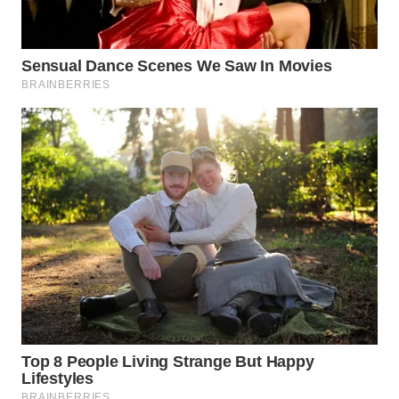
SUMEDANG
WN
CIANJUR
WN
KEPULAUAN
SERIBU
WN
TANGERANG
WN
BINJAI
WN
CIREBON